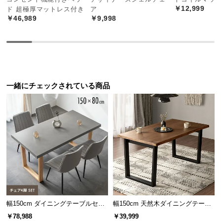
経
￥12,999
ド 超極厚マットレス付き
ア
路
￥46,989
￥9,998
に
つ
い
て
一緒にチェックされている商品
返
品・
キ
ャ
ン
セ
ル
に
つ
い
て
幅150cm ダイニングテーブルセッ
幅150cm 天然木ダイニングテーブ
ト 4人掛け
ル 一枚板デザイン 4人掛け
￥78,988
￥39,999