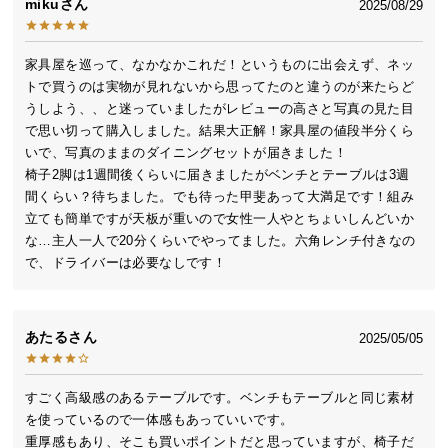
miku
2025/08/29
送
料
に
家具屋を巡って、なかなかこれだ！というものに出会えず、ネッ
つ
トで買うのは実物が見れないから思ってたのと違うのが来たらど
い
うしよう、、と迷っていましたがレビューの高さと写真の見た目
で思い切って購入しました。結果大正解！家具屋の値段半分くら
て
いで、写真のままのダイニングセットが届きました！

椅子2脚は1週間後くらいに届きましたがベンチとテーブルは3週
大
間くらい？待ちました。でも待った甲斐あって大満足です！組み
型
立ても簡単ですが天板が重いので女性一人やとちょいしんどいか
商
な…主人一人で20分くらいでやってました。六角レンチ付きなの
品
で、ドライバーは必要なしです！
の
配
送
あたる
2025/05/05
に
つ
い
すごく高級感のあるテーブルです。ベンチもテーブルと同じ素材
て
を使っているので一体感もあっていいです。

重厚感もあり、そこも買いポイントだと思っていますが、椅子だ