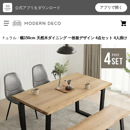
アプリで開く
公式アプリをダウンロード
ログイン
新規会員登録
ナチュラル
幅150cm 天然木ダイニング 一枚板デザイン 4点セット 4人掛け
お
気
に
入
り
ア
イ
テ
ム
最