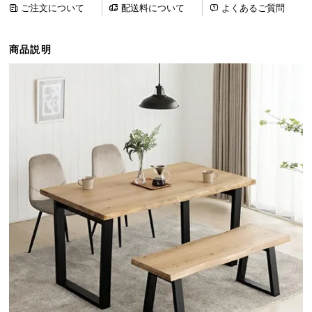
ご注文について
配送料について
よくあるご質問
ら
探
す
商品説明
イ
ン
テ
リ
ア
テ
イ
ス
ト
か
ら
探
す