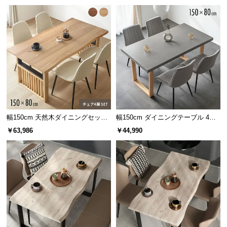
保
証
に
つ
い
て
会
員
規
幅150cm 天然木ダイニングセット
幅150cm ダイニングテーブル 4人
約
一枚板デザイン 4人掛け
掛け
￥63,986
￥44,990
に
つ
い
て
お
客
様