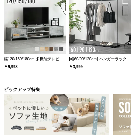
幅120/150/180cm 多機能テレビボ
[幅60/90/120cm] ハンガーラック
ード 木目/石目調 オープン収納・
スチール 4段階高さ調節 サイドフ
￥9,998
￥3,999
引き出し収納付き
ック オープンラック シンプル
ピックアップ特集