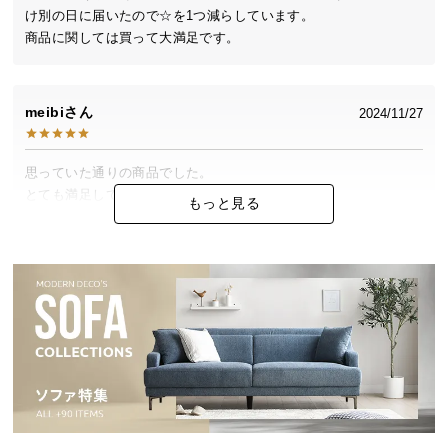
中
け別の日に届いたので☆を1つ減らしています。

型
商品に関しては買って大満足です。
商
品
の
meibi
2024/11/27
配
送
に
思っていた通りの商品でした。

つ
とても満足しています。

もっと見る
い
組み立ても簡単でした。
て
小
もこ
2024/11/26
型
商
見た目通りのクオリティでした。

品
少々高いなと思っていましたが、届いて納得。

の
安っぽい感じは全くなく、とても良い商品でした。

配
大きかったけれどベンチにしたくてこちらにしましたが

送
大正解でした。大切に使います。
に