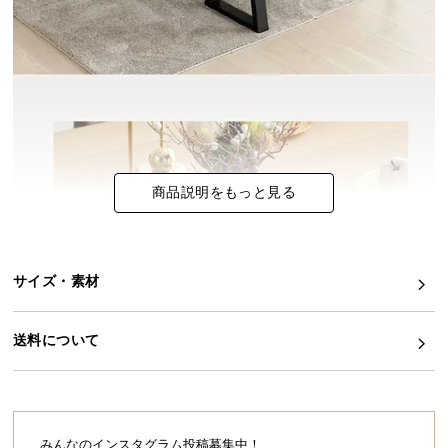
イ
ン
テ
リ
ア
コ
ー
商品説明をもっと見る
デ
ィ
ネ
ー
サイズ・素材
ト
か
ら
送料について
探
す
みんなのインスタグラム投稿募集中！