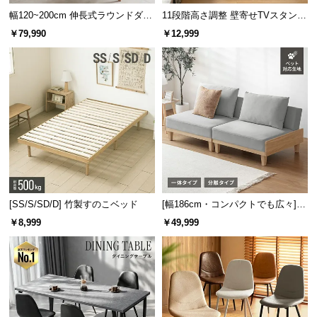
l
幅120~200cm 伸長式ラウンドダイ
11段階高さ調整 壁寄せTVスタンド
l
ニングテーブル 6人掛け 天然木突
キャスター付き 上下左右角度調節
￥79,990
￥12,999
板 美しい格子デザイン
機能
[SS/S/SD/D] 竹製すのこベッド
[幅186cm・コンパクトでも広々] 3
人掛けソファベッド リクライニン
￥8,999
￥49,999
グ 天然木フレーム 北欧