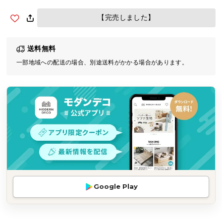
気
【完売しました】
ア
イ
テ
送料無料
ム
一部地域への配送の場合、別途送料がかかる場合があります。
ラ
ン
キ
ン
グ
商
品
カ
テ
Google Play
ゴ
リ
か