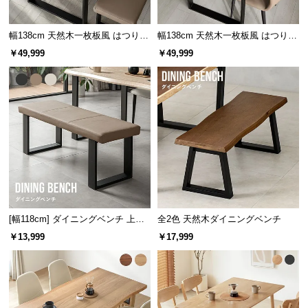
サ
ポ
幅138cm 天然木一枚板風 はつりダ
幅138cm 天然木一枚板風 はつりダ
ー
イニングセット リアル木目調 4人
イニングセット リアル木目調 4人
￥49,999
￥49,999
掛け ベンチセット チェア2脚
掛け チェア4脚セット
ト
お
知
ら
せ
ブ
[幅118cm] ダイニングベンチ 上品
全2色 天然木ダイニングベンチ
ロ
なPVCレザー×スチール脚 耐荷重2
￥13,999
￥17,999
グ
00kg
企
業