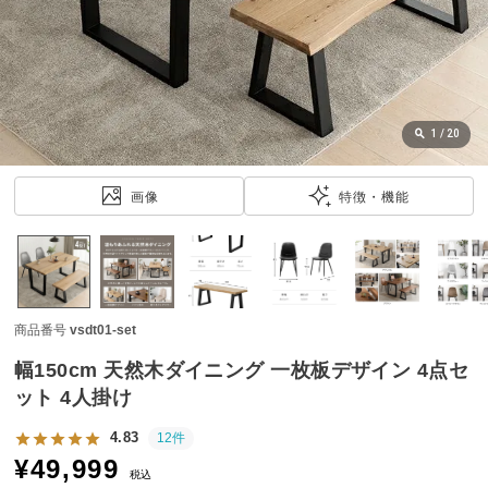
近
チ
ェ
ッ
ク
し
1
/
20
た
ア
画像
特徴・機能
イ
テ
ム
商品番号
vsdt01-set
特
集
幅150cm 天然木ダイニング 一枚板デザイン 4点セ
一
ット 4人掛け
覧
4.83
12件
¥
49,999
税込
人