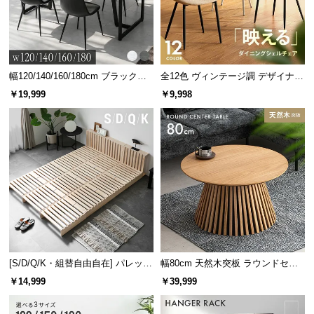
幅120/140/160/180cm ブラックフ
全12色 ヴィンテージ調 デザイナー
レーム ダイニング 大理石調 4人掛
ズシェルチェア
￥19,999
￥9,998
け
[S/D/Q/K・組替自由自在] パレット
幅80cm 天然木突板 ラウンドセン
ベッド 8/12/16枚セット
ターテーブル 美しい格子デザイン
￥14,999
￥39,999