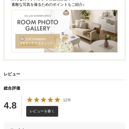
シ
素敵な写真を撮るためのポイントもご紹介♪
ョ
ッ
ピ
ン
グ
ガ
イ
ド
お
支
レビュー
払
い
総合評価
に
12件
つ
4.8
い
レビューを書く
て
配