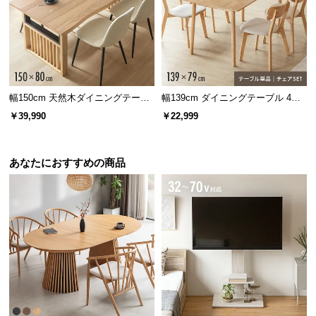
情
報
©
M
O
D
幅150cm 天然木ダイニングテーブ
幅139cm ダイニングテーブル 4人
E
ル 一枚板デザイン 4人掛け
掛け
￥39,990
￥22,999
R
N
D
あなたにおすすめの商品
E
C
O
C
o.,
L
t
d.
A