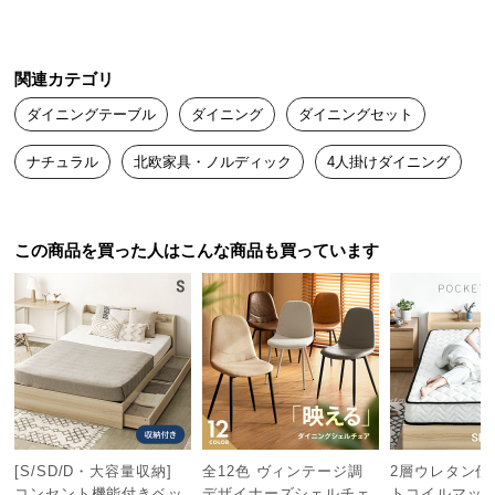
つ
い
アオイ
て
2024/11/17
関連カテゴリ
ダイニングテーブル
ダイニング
ダイニングセット
開
迅速なご対応に大変感謝しています。

梱
ナチュラル
北欧家具・ノルディック
4人掛けダイニング
設
置
サ
この商品を買った人はこんな商品も買っています
ー
ビ
ス
に
つ
い
て
搬
[S/SD/D・大容量収納]
全12色 ヴィンテージ調
2層ウレタン仕
入
コンセント機能付きベッ
デザイナーズシェルチェ
トコイルマット