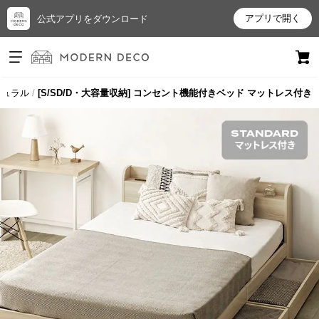
アプリで開く
公式アプリをダウンロード
ログイン
新規会員登録
チュラル
[S/SD/D・大容量収納] コンセント機能付きベッド マットレス付き
お
気
に
入
り
ア
イ
テ
ム
最