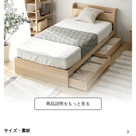
イ
ン
テ
リ
ア
コ
ー
デ
ィ
ネ
ー
ト
か
ら
商品説明をもっと見る
探
す
サイズ・素材