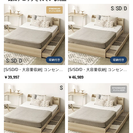
経
路
に
つ
い
て
返
品・
キ
[S/SD/D・大容量収納] コンセント
[S/SD/D・大容量収納] コンセント
ャ
機能付きベッド プレミアムマット
機能付きベッド 超極厚マットレス
￥39,997
￥46,989
ン
レス付き
付き
セ
ル
に
つ
い
て