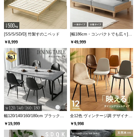
l
l
[SS/S/SD/D] 竹製すのこベッド
[幅186cm・コンパクトでも広々] 3
人掛けソファベッド リクライニン
￥8,999
￥49,999
グ 天然木フレーム 北欧
幅120/140/160/180cm ブラックフ
全12色 ヴィンテージ調 デザイナー
レーム ダイニング 大理石調 4人掛
ズシェルチェア
￥19,999
￥9,998
け