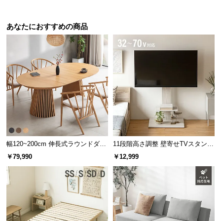
情
報
あなたにおすすめの商品
©
M
O
D
E
R
N
D
E
C
O
幅120~200cm 伸長式ラウンドダイ
11段階高さ調整 壁寄せTVスタンド
ニングテーブル 6人掛け 天然木突
キャスター付き 上下左右角度調節
C
￥79,990
￥12,999
板 美しい格子デザイン
機能
o.,
L
t
d.
A