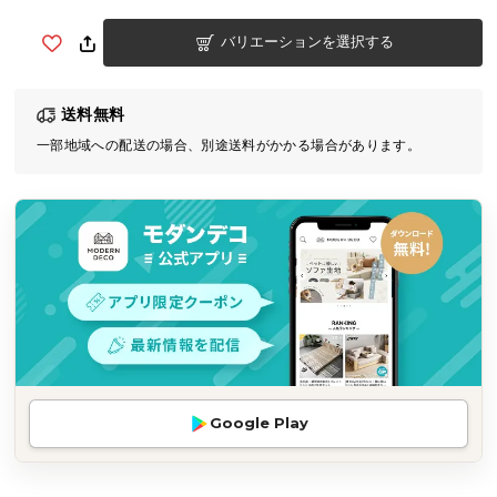
気
バリエーションを選択する
ア
イ
テ
送料無料
ム
一部地域への配送の場合、別途送料がかかる場合があります。
ラ
ン
キ
ン
グ
商
品
カ
テ
Google Play
ゴ
リ
か