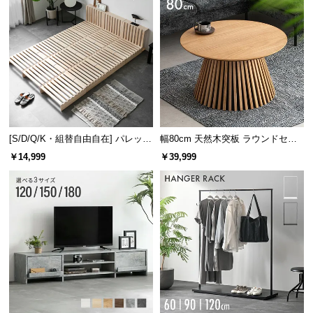
[S/D/Q/K・組替自由自在] パレット
幅80cm 天然木突板 ラウンドセン
ベッド 8/12/16枚セット
ターテーブル 美しい格子デザイン
￥14,999
￥39,999