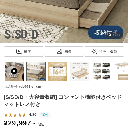
近
チ
ェ
ッ
ク
し
1
/
18
た
ア
動画
画像
特徴・機能
イ
テ
ム
商品番号
ysb004-s-rcm
特
集
[S/SD/D・大容量収納] コンセント機能付きベッド
一
マットレス付き
覧
4.80
10件
¥
29,997
~
税込
人