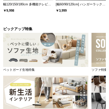
幅120/150/180cm 多機能テレビボ
[幅60/90/120cm] ハンガーラック
ード 木目/石目調 オープン収納・
スチール 4段階高さ調節 サイドフ
￥9,998
￥3,999
引き出し収納付き
ック オープンラック シンプル
ピックアップ特集
ペットガード生地特集
ソファ特集