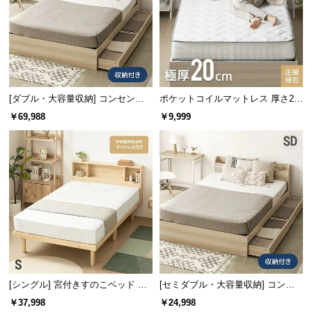
サ
ポ
ー
ト
[ダブル・大容量収納] コンセント
ポケットコイルマットレス 厚さ20
機能付きベッド 超極厚マットレス
cm S/SD/D/Q/K
お
￥69,988
￥9,999
付き
知
ら
せ
ブ
ロ
グ
[シングル] 宮付きすのこベッド プ
[セミダブル・大容量収納] コンセ
企
レミアムマットレス付き
ント機能付きベッド 収納左右組み
￥37,998
￥24,998
業
換え可能