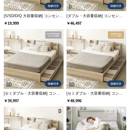
保
証
に
[S/SD/D/Q 大容量収納] コンセント
[ダブル・大容量収納] コンセント
機能付きベッド 収納左右組み換え
機能付きベッド マットレス付き
つ
￥19,999
￥46,497
可能
い
て
会
員
規
約
に
つ
い
[セミダブル・大容量収納] コンセ
[セミダブル・大容量収納] コンセ
て
ント機能付きベッド マットレス付
ント機能付きベッド プレミアムマ
￥39,997
￥48,996
き
ットレス付き
お
客
様