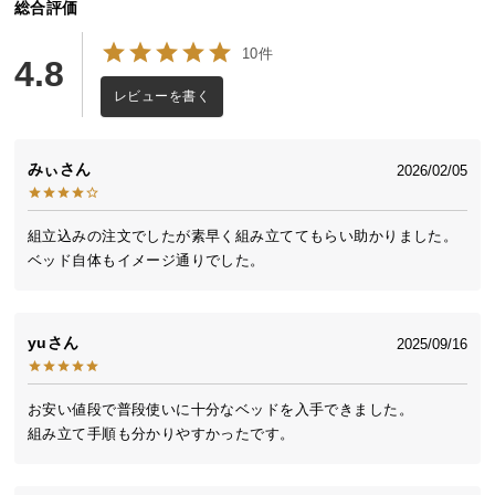
総合評価
送
料
10件
4.8
に
つ
レビューを書く
い
て
みぃ
2026/02/05
大
型
組立込みの注文でしたが素早く組み立ててもらい助かりました。
商
ベッド自体もイメージ通りでした。
品
の
配
yu
2025/09/16
送
に
つ
お安い値段で普段使いに十分なベッドを入手できました。

い
組み立て手順も分かりやすかったです。
て