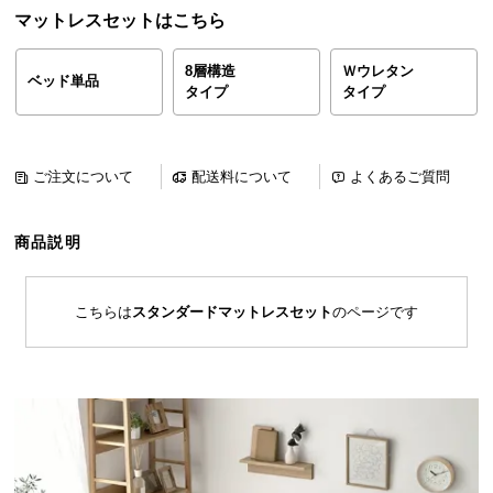
ら
マットレスセットはこちら
探
す
8層構造
Ｗウレタン
ベッド単品
タイプ
タイプ
イ
ン
ご注文について
配送料について
よくあるご質問
テ
リ
商品説明
ア
テ
イ
こちらは
スタンダードマットレスセット
のページです
ス
ト
か
ら
探
す