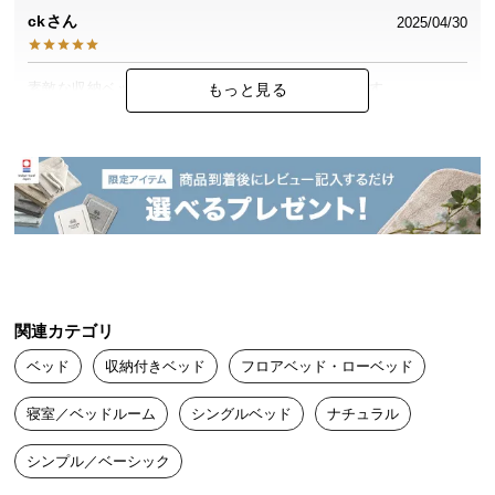
中
ck
2025/04/30
型
商
品
素敵な収納ベッドがお安く購入できてとても満足です
もっと見る
の
配
送
かぴぴ
2025/04/09
に
つ
シングルサイズを注文しました。

い
高さも形もイメージ通りで満足です。

て
ベッド下の引出しがスムーズに動きすぎて、

反対側へ行ってしまうのでちょっと困りました😂
小
関連カテゴリ
型
商
ベッド
収納付きベッド
フロアベッド・ローベッド
品
ごま
2025/04/01
寝室／ベッドルーム
シングルベッド
ナチュラル
の
配
組み立ては最初難しく感じましたが、2人で進められました。色味
シンプル／ベーシック
送
が可愛く、引き出しも有効活用しています。
に