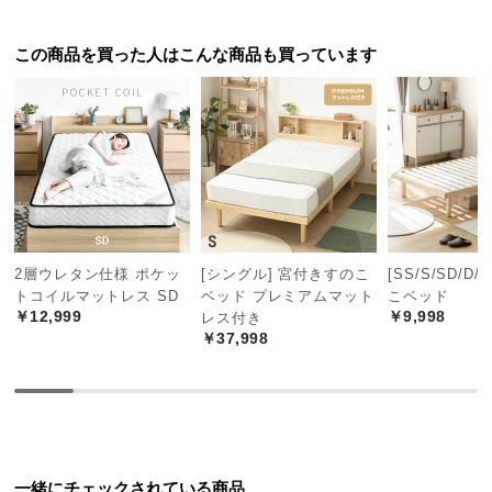
つ
い
この商品を買った人はこんな商品も買っています
て
開
梱
設
置
サ
ー
2層ウレタン仕様 ポケッ
[シングル] 宮付きすのこ
[SS/S/SD/D/
ビ
トコイルマットレス SD
ベッド プレミアムマット
こベッド
ス
￥12,999
￥9,998
レス付き
に
￥37,998
つ
い
て
搬
入
一緒にチェックされている商品