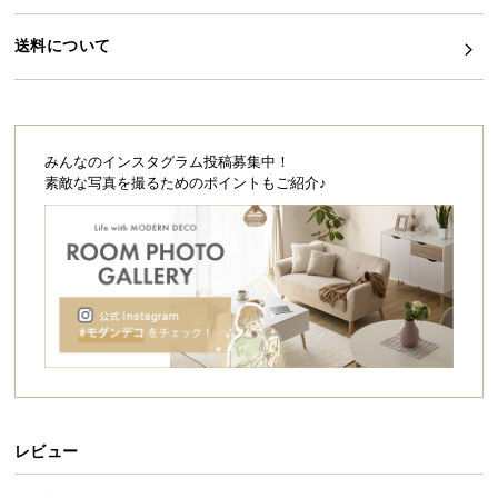
シ
ョ
送料について
ッ
ピ
ン
グ
ガ
みんなのインスタグラム投稿募集中！
イ
素敵な写真を撮るためのポイントもご紹介♪
ド
お
支
払
い
に
つ
い
て
レビュー
配