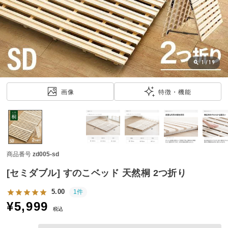
近
チ
ェ
ッ
ク
し
1
/
19
た
ア
画像
特徴・機能
イ
テ
ム
商品番号
zd005-sd
特
集
[セミダブル] すのこベッド 天然桐 2つ折り
一
覧
5.00
1件
¥
5,999
税込
人