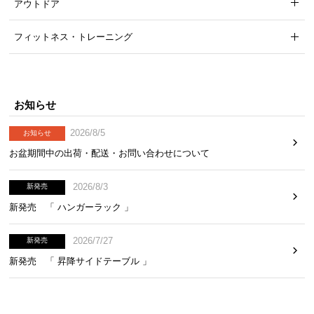
アウトドア
すのこ枚数
28枚
フィットネス・トレーニング
しっかりとした厚みのすのこ板
すのこ板の厚みは
約1.2㎝
。一枚一枚が身体をしっか
お知らせ
りと支える丈夫なつくりとなっています。
2026/8/5
お知らせ
お盆期間中の出荷・配送・お問い合わせについて
2026/8/3
新発売
新発売 「 ハンガーラック 」
2026/7/27
新発売
新発売 「 昇降サイドテーブル 」