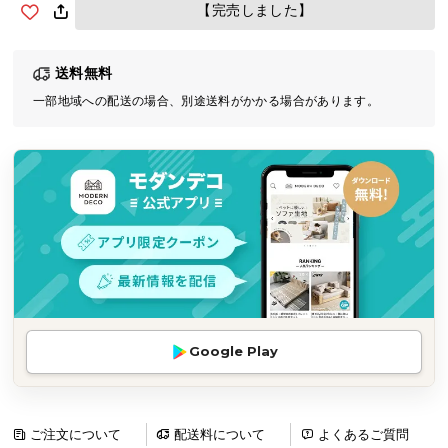
【完売しました】
気
ア
イ
送料無料
テ
一部地域への配送の場合、別途送料がかかる場合があります。
ム
ラ
ン
キ
ン
グ
商
品
カ
Google Play
テ
ゴ
リ
ご注文について
配送料について
よくあるご質問
か