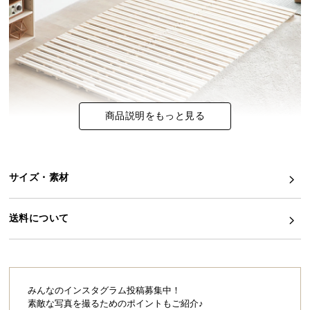
イ
ン
テ
リ
ア
コ
商品説明をもっと見る
ー
デ
ィ
モデルチェンジで省スペース＆安定感UP！
ネ
2020年8月26日販売分より仕様変更
サイズ・素材
ー
人気すのこベッドがパワーアップ！
2つ折り
で省スペースに！
ト
28枚
のすのこ板で安定感もアップ。
か
送料について
ら
探
変更前：4つ折り
変更前：板16枚
す
↓
↓
変更後：2つ折り
変更後：板28枚
みんなのインスタグラム投稿募集中！
素敵な写真を撮るためのポイントもご紹介♪