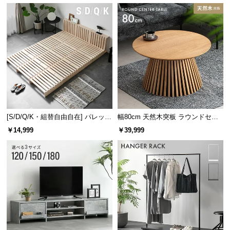
通気性が重要な理由
l
l
人は寝ている間に500mlペットボト
ル1本分の水分を体温調節のために
失っていると言われています。布団
は通気性の良さが重要です。
マットレスにも最適
フローリングに直置きすると結露によるカビが発生
しやすいマットレスも、手軽に湿気対策ができま
[S/D/Q/K・組替自由自在] パレット
幅80cm 天然木突板 ラウンドセン
す。
ベッド 8/12/16枚セット
ターテーブル 美しい格子デザイン
￥14,999
￥39,999