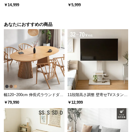
フレーム 天然木調 ステージベッド
分散プロファイル加工 厚さ10cm
￥14,999
￥5,999
サ
ロボット掃除機対応
三つ折り
ポ
ー
あなたにおすすめの商品
ト
敷くだけでスッキリ湿気対策
お
通気性に優れた桐すのこは、湿気やカビ対策に最
知
適。オールシーズン快適にお使いいただけます。
ら
せ
ブ
幅120~200cm 伸長式ラウンドダイ
11段階高さ調整 壁寄せTVスタンド
ロ
ニングテーブル 6人掛け 天然木突
キャスター付き 上下左右角度調節
￥79,990
￥12,999
グ
板 美しい格子デザイン
機能
企
業