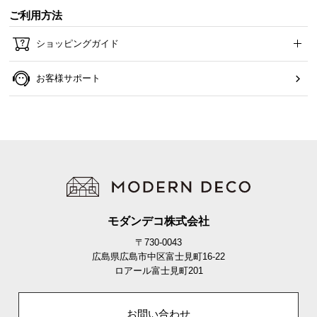
すのこ厚
約1.2㎝
ご利用方法
ショッピングガイド
溝カット加工で通気性UP
お客様サポート
すのこの表面にカット加工を施すことで、湿気の抜
け道をつくり、通気性を更に向上しました。
モダンデコ株式会社
〒730-0043
広島県広島市中区富士見町16-22
ロアール富士見町201
お問い合わせ