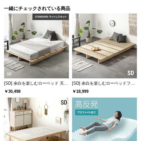
つ
一緒にチェックされている商品
い
て
開
桐の優れたポイント
梱
設
1
2
軽量性
調湿機能
置
軽量でありながら丈夫
空気中の水分を吸収・
サ
で、日々の使い勝手に
放出し、快適な睡眠環
ー
優れています。
境を作ります。
ビ
[SD] 余白を楽しむローベッド 天然
[SD] 余白を楽しむローベッドフレ
ス
木調 ステージベッド マットレス付
ーム 天然木調 ステージベッド ロ
￥30,498
￥18,999
3
4
抗菌作用
防虫効果
に
き
ボット掃除機対応
つ
カビや菌が繁殖しにく
虫が嫌うタンニンを多
い
く、衛生的な環境を作
く含むことで防虫効果
て
り出します。
を発揮します。
搬
入