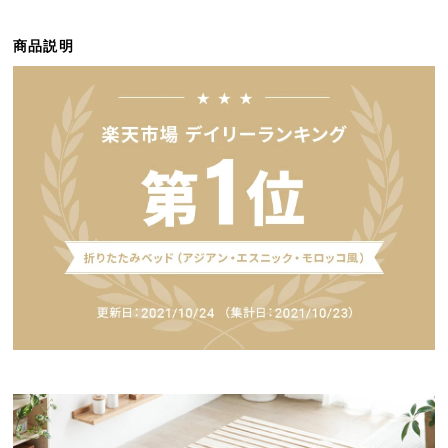
ら
探
商品説明
す
イ
ン
テ
リ
ア
テ
イ
ス
ト
か
ら
探
す