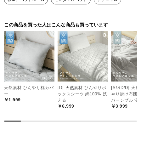
中
型
商
品
この商品を買った人はこんな商品も買っています
の
配
送
に
桐が持つ優れた効能
つ
い
高温多湿な日本の風土に合った、桐本来の優れた性
能により、末永く快適にご使用いただけます。
て
天然素材 ひんやり枕カバ
[D] 天然素材 ひんやりボ
[S/SD/D] 
小
ー
ックスシーツ 綿100% 洗
やり掛け布団 綿
型
￥1,999
える
バーシブル 洗
商
￥6,999
￥3,999
品
の
配
送
に