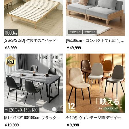
情
報
©
湿気をさらりと逃がす通気性
M
O
すのこの隙間から空気を通すことで、夏の汗による
D
湿気や冬のジメジメとした結露から布団を守りま
[SS/S/SD/D] 竹製すのこベッド
[幅186cm・コンパクトでも広々] 3
す。
E
人掛けソファベッド リクライニン
￥8,999
￥49,999
R
グ 天然木フレーム 北欧
N
D
E
C
O
C
o.,
L
t
d.
幅120/140/160/180cm ブラックフ
全12色 ヴィンテージ調 デザイナー
レーム ダイニング 大理石調 4人掛
ズシェルチェア
A
￥19,999
￥9,998
け