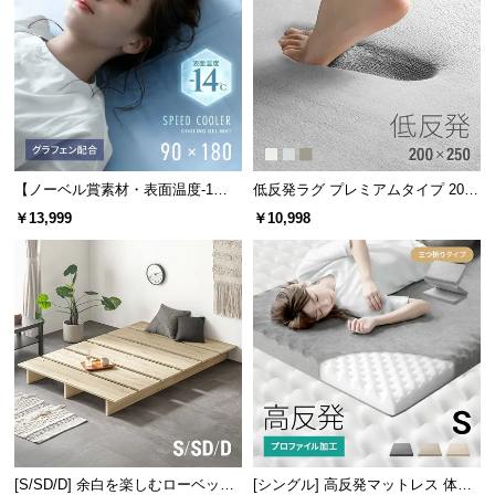
保
証
に
つ
空気中の水分を
吸収
します
空気中に水分を
放出
します
い
て
会
抗菌・防虫効果で清潔感キープ
【ノーベル賞素材・表面温度-1
低反発ラグ プレミアムタイプ 200×
員
4℃】 冷却ジェルマット クールマ
250cm
桐は優れた抗菌作用や防虫作用を持つため、カビや
￥13,999
￥10,998
ット グラフェン配合タイプ 90×18
規
ダニの発生を抑制し、清潔にお使いいただけます。
0cm
約
に
つ
い
て
お
客
[S/SD/D] 余白を楽しむローベッド
[シングル] 高反発マットレス 体圧
様