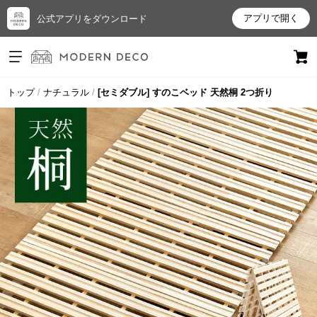
アプリで開く
公式アプリをダウンロード
ログイン
新規会員登録
トップ
ナチュラル
[セミダブル] すのこベッド 天然桐 2つ折り
お
気
に
入
り
ア
イ
テ
ム
最