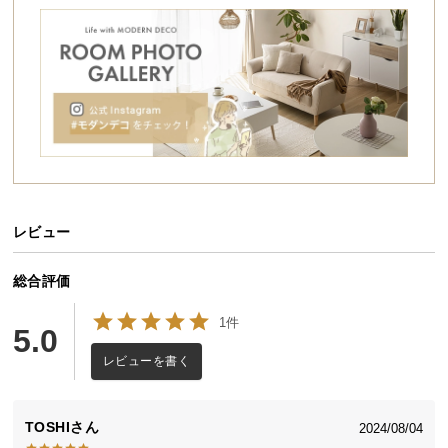
シ
ョ
ッ
桐すのこが爽やかな眠りをサポート
ピ
汗ばむ夏もジメジメが気になる梅雨や冬も、すぐれ
ン
た通気性で質のよい睡眠をサポートする桐すのこベ
グ
ッド。手軽に室内干しができるおりたたみ式で、お
ガ
布団のお手入れをもっと快適に。
イ
ド
レビュー
お
支
良質な天然の桐を使用
払
総合評価
い
1件
に
5.0
古くから高貴な素材として箪笥や下駄、贈答品の桐
つ
箱などに重宝されてきた、天然の桐を使用しまし
レビューを書く
い
た。
て
TOSHI
2024/08/04
配