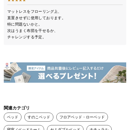
送
料
マットレスをフローリング上、

直置きせずに使用しております。

に
特に問題ないかと。

つ
次はうまく布団を干せるか、

い
チャレンジする予定。
て
大
型
商
品
無垢材のやわらかな風合い
の
桐の無垢材ならではの人肌に馴染むやわらかな質感
配
と、素朴な雰囲気を存分に感じられます。
送
に
つ
関連カテゴリ
い
ベッド
すのこベッド
フロアベッド・ローベッド
て
寝室／ベッドルーム
セミダブルベッド
ナチュラル