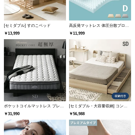
自然の力でやさしく調湿
経
優れた調湿効果を持つ桐は、湿度に応じて空気中の
路
水分を吸収・放出し、快適な睡眠環境を作ります。
に
つ
[セミダブル] すのこベッド
高反発マットレス 体圧分散プロフ
ァイル加工 厚さ10cm D
い
￥13,999
￥11,999
て
返
品・
キ
ャ
ン
セ
ル
に
ポケットコイルマットレス プレミ
[セミダブル・大容量収納] コンセ
高湿度
低湿度
つ
アム 超極厚 厚さ25cm SD
ント機能付きベッド 超極厚マット
￥31,990
￥56,988
い
レス付き
て