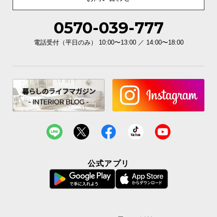
0570-039-777
室内干しでいつでも清潔
電話受付（平日のみ） 10:00〜13:00 ／ 14:00〜18:00
睡眠時の湿気対策だけでなく、室内の布団干しとし
ても活躍。セットも簡単で日々のお手入れに便利で
す。
公式アプリ