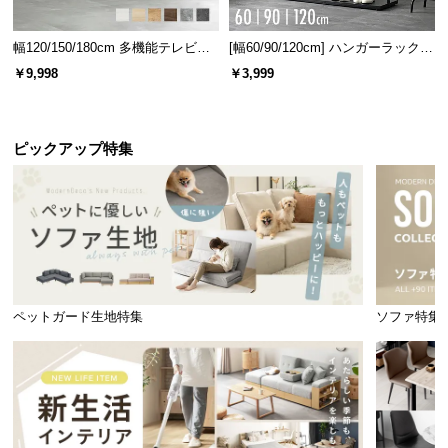
幅120/150/180cm 多機能テレビボ
[幅60/90/120cm] ハンガーラック
ード 木目/石目調 オープン収納・
スチール 4段階高さ調節 サイドフ
￥9,998
￥3,999
引き出し収納付き
ック オープンラック シンプル
寝心地を追求したすのこ設計
ピックアップ特集
すのこ一枚一枚にまでこだわり、快適な寝心地を追
求。ストレスフリーな睡眠をお届けします。
ペットガード生地特集
ソファ特集