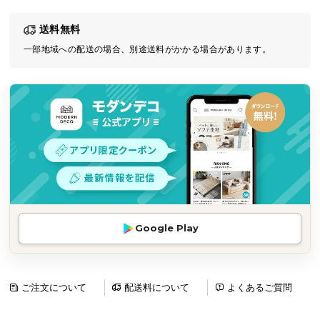
気
送料無料
ア
イ
一部地域への配送の場合、別途送料がかかる場合があります。
テ
ム
ラ
ン
キ
ン
グ
商
Google Play
品
カ
テ
ゴ
ご注文について
配送料について
よくあるご質問
リ
か