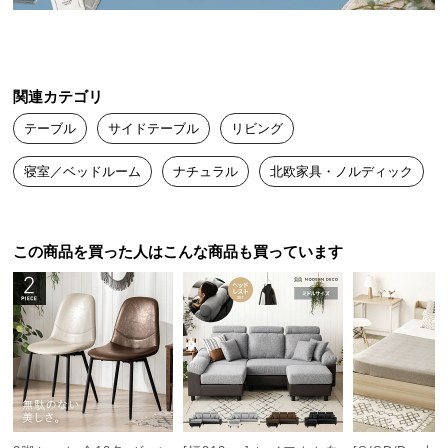
デンマーク生まれの本格北欧デザイン
送
料
に
デンマークの人気インテリアメーカーによるプロダ
クトデザイン。本物の北欧デザインをお届けしま
つ
関連カテゴリ
す。
い
テーブル
サイドテーブル
リビング
て
寝室／ベッドルーム
ナチュラル
北欧家具・ノルディック
大
型
商
品
この商品を買った人はこんな商品も買っています
の
配
送
に
つ
い
て