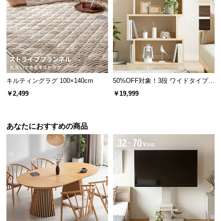
保
証
に
つ
い
て
キルティングラグ 100×140cm
50%OFF対象！3段 ワイドタイプ
会
デンマーク家具シリーズのラインナッ
オープンラック
￥2,499
￥19,999
員
プ
規
約
あなたにおすすめの商品
に
つ
[クイー
幅99cm
幅147cm
幅99cm
い
ン] デン
デンマー
デンマー
デンマー
¥29,99
¥26,99
¥26,99
¥19,99
て
9
9
9
9
マークデ
ク デザイ
ク デザイ
ク デザイ
ザイン ベ
ン マルチ
ン マルチ
ン マルチ
ッドフレ
キャビネ
チェスト
チェスト
ーム 木目
ット
お
調
客
様