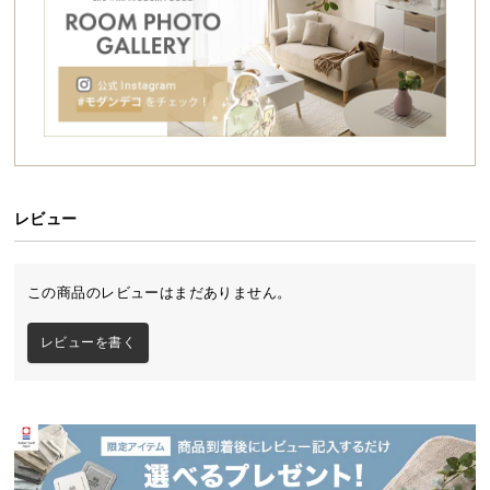
シ
ョ
ッ
ピ
ン
グ
ガ
イ
ド
レビュー
お
空間に美しく調和するサイドテーブル
支
この商品のレビューはまだありません。
払
豊富なカラーバリエーションで様々なテイストのお
部屋にフィットするサイドテーブル。たっぷり収納
い
レビューを書く
できる2杯の引き出しは季節ものから毎日使うものま
に
であらゆるものを収めることができ、ソファやベッ
つ
ドサイドを美しく整えます。
い
て
配