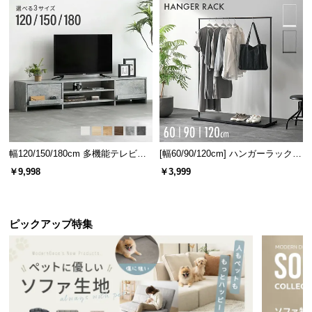
チします。
l
l
幅120/150/180cm 多機能テレビボ
[幅60/90/120cm] ハンガーラック
ード 木目/石目調 オープン収納・
スチール 4段階高さ調節 サイドフ
￥9,998
￥3,999
引き出し収納付き
ック オープンラック シンプル
ホワイト
マットブラック
ピックアップ特集
風合い豊かなウッド調
シンプルなデザインに映える美しい木目柄。木の風
合いが感じられる表情豊かな仕上がりです。