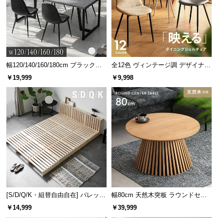
情
報
©
M
O
D
幅120/140/160/180cm ブラックフ
全12色 ヴィンテージ調 デザイナー
レーム ダイニング 大理石調 4人掛
ズシェルチェア
E
￥19,999
￥9,998
け
R
N
D
E
C
モダンな雰囲気を引き立てる
シンプルなデザインに映える
O
マットカラー
ウッド調
C
o.,
L
t
スタイリッシュなマットカラー
[S/D/Q/K・組替自由自在] パレット
幅80cm 天然木突板 ラウンドセン
d.
モダンな雰囲気を引き立てるマットタイプ。無駄な
ベッド 8/12/16枚セット
ターテーブル 美しい格子デザイン
￥14,999
￥39,999
A
装飾の無いデザインは様々なタイプのお部屋にマッ