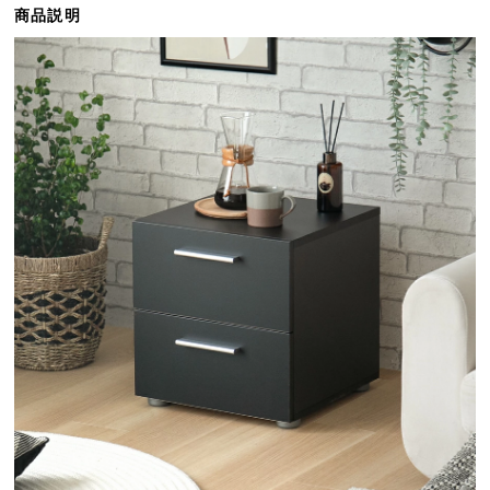
商品説明
ら
探
す
イ
ン
テ
リ
ア
テ
イ
ス
ト
か
ら
探
す