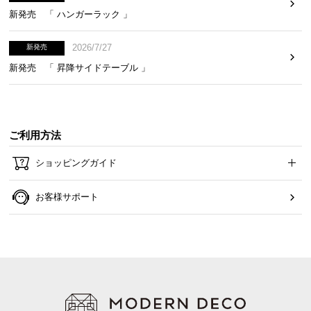
新発売 「 ハンガーラック 」
約33.5㎝
約33.1㎝
約12.7㎝
2026/7/27
新発売
新発売 「 昇降サイドテーブル 」
スライドレールで開閉なめらか
たくさん収納すると重くなってしまいがちな引き出
しの開閉も、少しの力で簡単に行えます。
ご利用方法
ショッピングガイド
お客様サポート