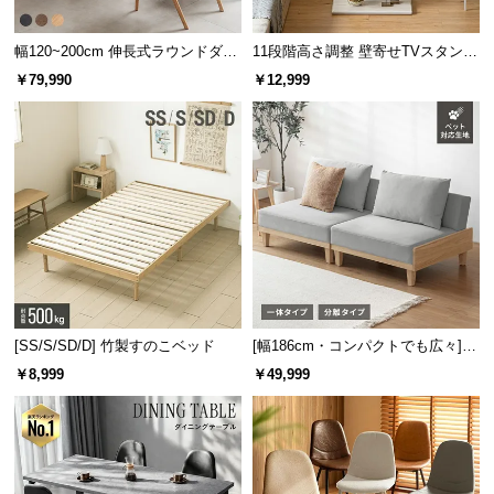
サ
ポ
幅120~200cm 伸長式ラウンドダイ
11段階高さ調整 壁寄せTVスタンド
デンマーク家具シリーズをもっと見る
ニングテーブル 6人掛け 天然木突
キャスター付き 上下左右角度調節
ー
￥79,990
￥12,999
板 美しい格子デザイン
機能
ト
お
知
ら
好みで選べる2タイプ
せ
表面の加工はマットカラーとウッド調の2パターンを
ご用意。お部屋のテイストに合わせてお選びいただ
ブ
けます。
[SS/S/SD/D] 竹製すのこベッド
[幅186cm・コンパクトでも広々] 3
ロ
人掛けソファベッド リクライニン
￥8,999
￥49,999
グ
グ 天然木フレーム 北欧
企
業