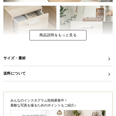
イ
ン
テ
リ
ア
商品説明をもっと見る
コ
ー
デ
ィ
サイズ・素材
ネ
ー
送料について
ト
か
ら
探
す
みんなのインスタグラム投稿募集中！
素敵な写真を撮るためのポイントもご紹介♪