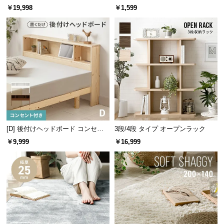
ン サイドテーブル
￥19,998
￥1,599
つ
い
て
開
梱
設
伝統と信頼のデンマークデザイン
置
サ
ー
家具づくりの長い歴史を持つデンマーク。家具の本
ビ
[D] 後付けヘッドボード コンセン
3段/4段 タイプ オープンラック
場にて丁寧に作り上げられたこだわりの一台です。
ス
ト付き 置くだけ
￥9,999
￥16,999
に
つ
い
て
搬
入