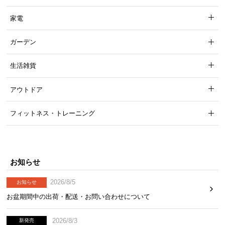
たっぷり収まる引き出し収納
家電
十分な深さのある2段の引き出しで、筆記用具や雑貨
ガーデン
などたっぷり収納できます。
生活雑貨
アウトドア
フィットネス・トレーニング
お知らせ
2026/8/5
お知らせ
お盆期間中の出荷・配送・お問い合わせについて
引き出しの内寸
横幅
奥行き
高さ
2026/8/3
新発売