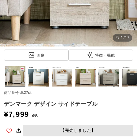
近
チ
ェ
ッ
ク
し
1
/
17
た
ア
画像
特徴・機能
イ
テ
ム
商品番号
dk27st
特
集
デンマーク デザイン サイドテーブル
一
¥
7,999
覧
税込
【完売しました】
人