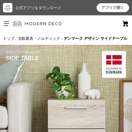
アプリで開く
公式アプリをダウンロード
ログイン
新規会員登録
トップ
北欧家具・ノルディック
デンマーク デザイン サイドテーブル
お
気
に
入
り
ア
イ
テ
ム
最