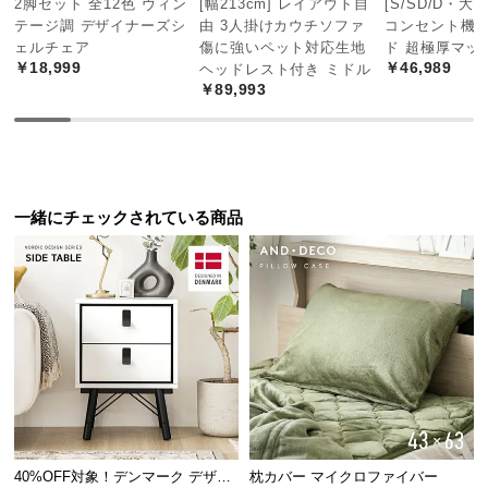
2脚セット 全12色 ヴィン
[幅213cm] レイアウト自
[S/SD/D・大
中
テージ調 デザイナーズシ
由 3人掛けカウチソファ
コンセント機
型
ェルチェア
傷に強いペット対応生地
ド 超極厚マッ
商
￥18,999
￥46,989
ヘッドレスト付き ミドル
品
￥89,993
の
配
送
に
つ
一緒にチェックされている商品
い
て
小
型
商
品
の
配
送
40%OFF対象！デンマーク デザイ
枕カバー マイクロファイバー
に