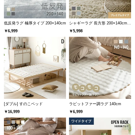
経
路
に
低反発ラグ 極厚タイプ 200×140cm
シャギーラグ 長方形 200×140cm
つ
洗える 防音 防ダニ 抗菌防臭 滑り
￥6,999
￥5,998
い
止め付き プレミアムタイプ
て
返
シリーズで揃えてトータ
品・
ルコーデ
キ
ャ
ン
同シリーズの家具で揃えることで空間に統一性
セ
が生まれ、すっきりとまとまった印象のお部屋
ル
になります。
に
[ダブル] すのこベッド
ラビットファー調ラグ 140cm
つ
￥16,999
￥6,999
い
て