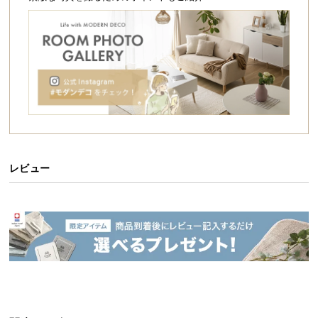
シ
ョ
ッ
ピ
ン
グ
ガ
イ
ド
お
レビュー
モダンな空間を創るバイカラーシェルフ
支
払
ぱっと目を惹くモダンな配色と、アシンメトリーデザインが印象的な
い
シェルフ。たっぷり収まるオープン収納は小物や植物のディスプレイ
に
も楽しむことができ、生活感を感じさせない上質なお部屋づくりを実
つ
現します。
い
て
配