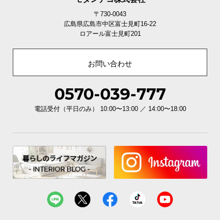
さっと隠せるサイド収納
〒730-0043
広島県広島市中区富士見町16-22
ロアール富士見町201
前後に化粧板を取り付けたサイドスペースで、隠す収納も可能に。側
面からさっと出し入れでき便利です。
お問い合わせ
横幅
奥行き
0570-039-777
約20.9cm
約24cm
電話受付（平日のみ） 10:00〜13:00 ／ 14:00〜18:00