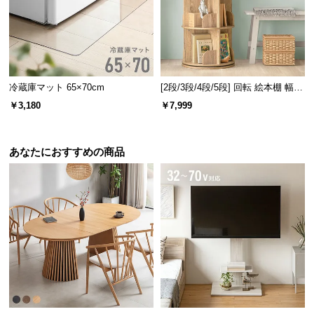
経
路
に
つ
い
冷蔵庫マット 65×70cm
[2段/3段/4段/5段] 回転 絵本棚 幅46
て
cm ブックシェルフ 回転式
￥3,180
￥7,999
返
品・
あなたにおすすめの商品
キ
ャ
ン
セ
ル
に
つ
い
て