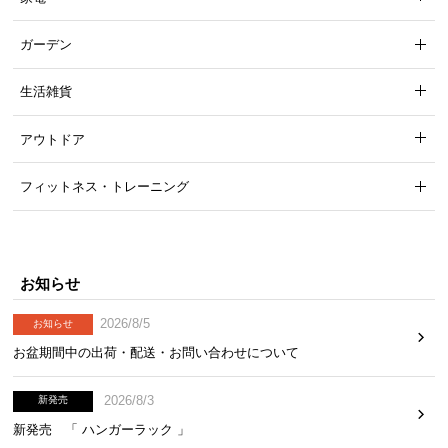
ガーデン
生活雑貨
アウトドア
フィットネス・トレーニング
お知らせ
2026/8/5
お知らせ
たっぷり収納できるワイド設計
お盆期間中の出荷・配送・お問い合わせについて
棚板は奥行きや高さもゆとりのある設計で収納力抜群。A4ファイルや
2026/8/3
新発売
雑誌も綺麗に片付けられます。
新発売 「 ハンガーラック 」