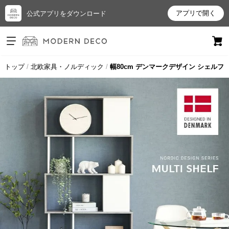
アプリで開く
公式アプリをダウンロード
ログイン
新規会員登録
トップ
北欧家具・ノルディック
幅80cm デンマークデザイン シェルフ
お
気
に
入
り
ア
イ
テ
ム
最