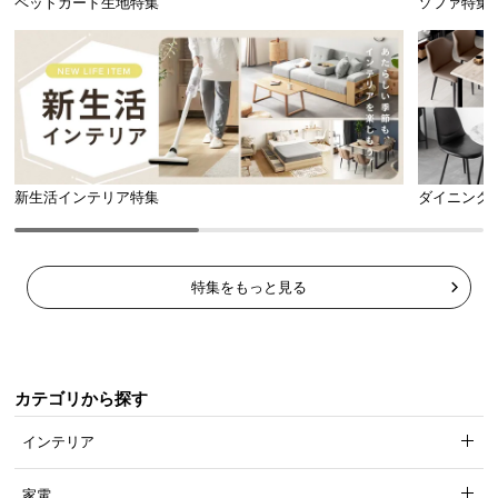
ペットガード生地特集
ソファ特集
l
l
新生活インテリア特集
ダイニング
整理しやすいオープン収納
特集をもっと見る
オープン収納のため簡単に出し入れが可能。小物をディスプレイした
り、かごを使用した収納にもぴったりです。
カテゴリから探す
横幅
奥行き
高さ
インテリア
約80cm
約29.5cm
約175cm
家電