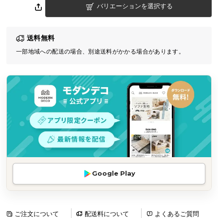
バリエーションを選択する
気
ア
イ
送料無料
テ
一部地域への配送の場合、別途送料がかかる場合があります。
ム
ラ
ン
キ
ン
グ
商
品
カ
Google Play
テ
ゴ
リ
か
ご注文について
配送料について
よくあるご質問