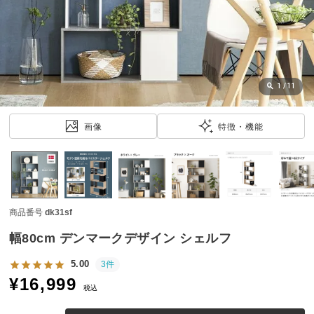
近
チ
ェ
ッ
ク
し
1
/
11
た
ア
画像
特徴・機能
イ
テ
ム
商品番号
dk31sf
特
集
幅80cm デンマークデザイン シェルフ
一
覧
5.00
3件
¥
16,999
税込
人