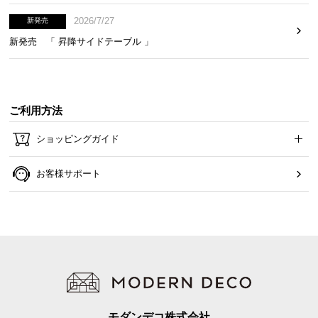
横幅
奥行き
高さ
2026/7/27
新発売
新発売 「 昇降サイドテーブル 」
大スペース
約51.7cm
約29.3cm
約33.2cm
小スペース
約20.9cm
ご利用方法
ショッピングガイド
お客様サポート
モダンデコ株式会社