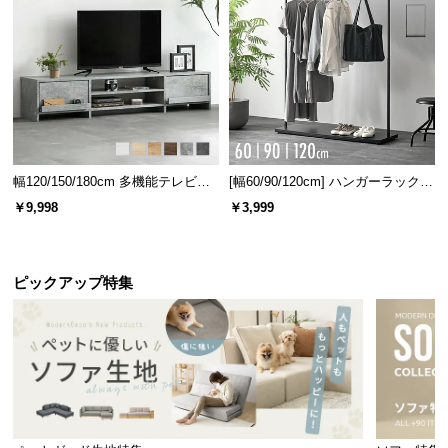
情
報
©
M
O
D
E
好みで選べる2タイプ
R
幅120/150/180cm 多機能テレビボ
[幅60/90/120cm] ハンガーラック
N
ード 木目/石目調 オープン収納・
スチール 4段階高さ調節 サイドフ
風合い豊かなウッド調
￥9,998
￥3,999
引き出し収納付き
ック オープンラック シンプル
D
E
シンプルなデザインに映える美しい木目柄。木の風合いが感じられる
C
表情豊かな仕上がりです。
ピックアップ特集
O
C
o.,
ブラック×オーク
L
t
d.
A