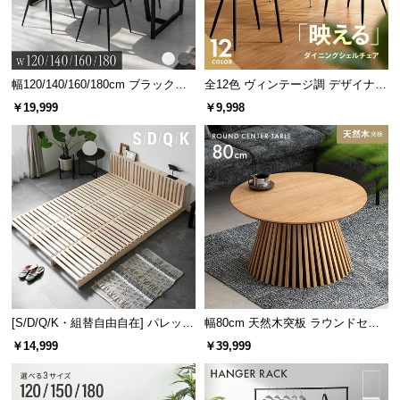
サ
ポ
ー
好みで選べる2タイプ
ト
幅120/140/160/180cm ブラックフ
全12色 ヴィンテージ調 デザイナー
レーム ダイニング 大理石調 4人掛
ズシェルチェア
重厚感のあるモルタル調
￥19,999
￥9,998
け
お
まるで本物のような独特のムラ感が魅力のモルタル調。置くだけで存
知
在感を放ち、都会的な空間を演出します。
ら
せ
ホワイト×グレー
ブ
ロ
グ
[S/D/Q/K・組替自由自在] パレット
幅80cm 天然木突板 ラウンドセン
ベッド 8/12/16枚セット
ターテーブル 美しい格子デザイン
￥14,999
￥39,999
企
業