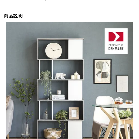
ら
探
商品説明
す
イ
ン
テ
リ
ア
テ
イ
ス
ト
か
ら
探
す