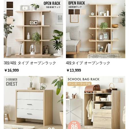
中
型
商
品
の
配
送
に
つ
い
3段/4段 タイプ オープンラック
4段タイプ オープンラック
て
￥16,999
￥13,999
小
型
商
品
の
配
送
に