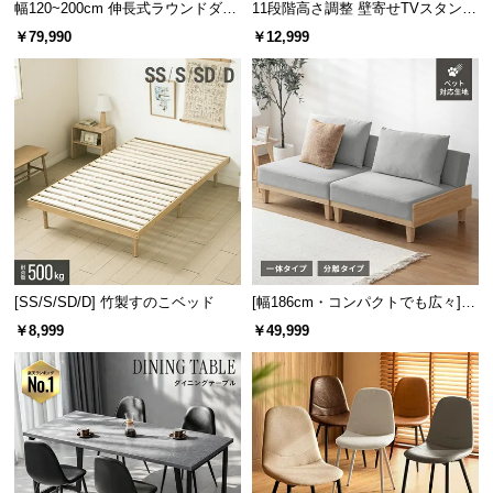
保
幅120~200cm 伸長式ラウンドダイ
11段階高さ調整 壁寄せTVスタンド
ニングテーブル 6人掛け 天然木突
キャスター付き 上下左右角度調節
証
￥79,990
￥12,999
板 美しい格子デザイン
機能
に
つ
い
て
好みで選べる2タイプ
会
2パターンの印象的なバイカラーデザインをご用意。お部屋のテイスト
員
に合わせてお選びいただけます。
規
約
に
[SS/S/SD/D] 竹製すのこベッド
[幅186cm・コンパクトでも広々] 3
つ
人掛けソファベッド リクライニン
￥8,999
￥49,999
い
グ 天然木フレーム 北欧
て
お
客
様