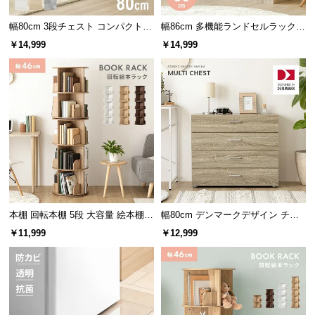
つ
幅80cm 3段チェスト コンパクトで
幅86cm 多機能ランドセルラック
い
もたっぷり収納 木目調/モルタル調
ハンガーラック付き
￥14,999
￥14,999
て
開
梱
設
置
サ
ー
ビ
ス
に
本棚 回転本棚 5段 大容量 絵本棚
幅80cm デンマークデザイン チェ
つ
ラック
スト
￥11,999
￥12,999
い
て
搬
入