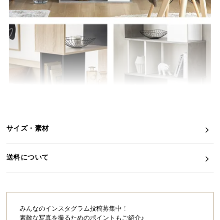
イ
ン
テ
リ
ア
コ
ー
デ
ィ
ネ
サイズ・素材
ー
ト
か
送料について
ら
探
す
みんなのインスタグラム投稿募集中！
素敵な写真を撮るためのポイントもご紹介♪