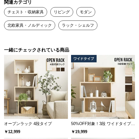
関連カテゴリ
送
チェスト・収納家具
リビング
モダン
料
に
北欧家具・ノルディック
ラック・シェルフ
つ
い
て
一緒にチェックされている商品
大
型
商
品
の
配
送
に
つ
い
オープンラック 4段タイプ
50%OFF対象！3段 ワイドタイプ
て
オープンラック
￥12,999
￥19,999