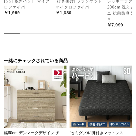
[SS] 敷きパッド マイク
[ひざ掛け] ブランケット
シャギーラグ 円
中
ロファイバー
マイクロファイバー
200cm 洗える
型
￥1,999
￥1,680
ニ 抗菌防臭 
商
き
品
￥7,999
の
配
送
に
つ
一緒にチェックされている商品
い
て
デンマーク生まれの本格北欧デザイン
小
型
商
デンマークの人気インテリアメーカーによるプロダ
品
クトデザイン。本物の北欧デザインをお届けしま
の
す。
配
送
幅80cm デンマークデザイン チェ
[セミダブル]脚付きマットレス ボ
に