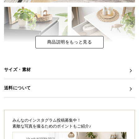
イ
ン
テ
リ
ア
商品説明をもっと見る
コ
ー
デ
ィ
サイズ・素材
ネ
ー
送料について
ト
か
ら
探
す
みんなのインスタグラム投稿募集中！
素敵な写真を撮るためのポイントもご紹介♪