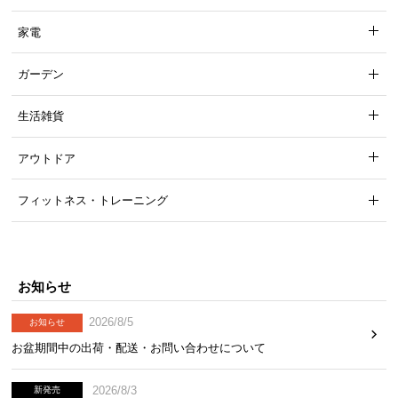
家電
ガーデン
生活雑貨
アウトドア
フィットネス・トレーニング
マットブラック
お知らせ
風合い豊かなウッド調
シンプルなデザインに映える美しい木目柄。木の風
2026/8/5
お知らせ
合いが感じられる表情豊かな仕上がりです。
お盆期間中の出荷・配送・お問い合わせについて
2026/8/3
新発売