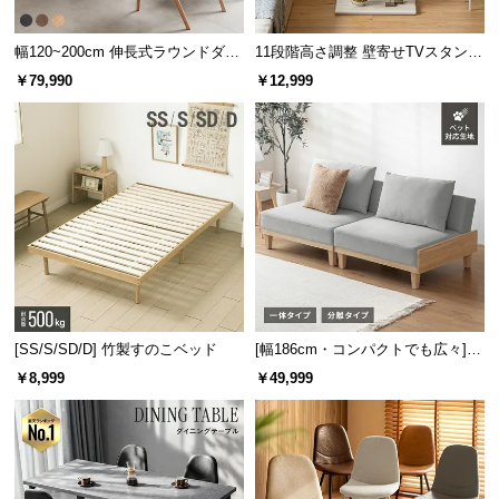
サ
シリーズで揃えてトータ
ポ
幅120~200cm 伸長式ラウンドダイ
11段階高さ調整 壁寄せTVスタンド
ルコーデ
ニングテーブル 6人掛け 天然木突
キャスター付き 上下左右角度調節
ー
￥79,990
￥12,999
板 美しい格子デザイン
機能
ト
同シリーズの家具で揃えることで空間に統一性
が生まれ、すっきりとまとまった印象のお部屋
になります。
お
知
ら
せ
ブ
[SS/S/SD/D] 竹製すのこベッド
[幅186cm・コンパクトでも広々] 3
ロ
人掛けソファベッド リクライニン
￥8,999
￥49,999
グ
グ 天然木フレーム 北欧
企
業