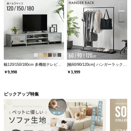
l
l
デンマーク家具シリーズをもっと見る
好みで選べる3タイプ
幅120/150/180cm 多機能テレビボ
[幅60/90/120cm] ハンガーラック
ード 木目/石目調 オープン収納・
スチール 4段階高さ調節 サイドフ
￥9,998
￥3,999
表面の加工は豊富な
3パターン
をご用意。お部屋のテ
引き出し収納付き
ック オープンラック シンプル
イストに合わせてお選びいただけます。
ピックアップ特集