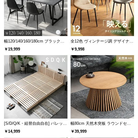
デンマーク家具シリーズのラインナッ
情
報
プ
©
M
O
D
幅120/140/160/180cm ブラックフ
全12色 ヴィンテージ調 デザイナー
幅130cm
幅65cm
[クイー
幅99cm
幅147cm
レーム ダイニング 大理石調 4人掛
ズシェルチェア
E
デンマー
デンマー
ン] デン
デンマー
デンマー
￥19,999
￥9,998
¥17,99
¥10,99
¥29,99
¥26,99
¥26,99
け
9
8
9
9
9
R
ク デザイ
ク デザイ
マークデ
ク デザイ
ク デザイ
ン ワーク
ン ワーク
ザイン ベ
ン マルチ
ン マルチ
N
デスク
デスク
ッドフレ
キャビネ
チェスト
D
ーム 木目
ット
E
調
C
O
C
o.,
幅99cm
デンマー
¥19,99
L
9
ク デザイ
t
ン マルチ
[S/D/Q/K・組替自由自在] パレット
幅80cm 天然木突板 ラウンドセン
d.
チェスト
ベッド 8/12/16枚セット
ターテーブル 美しい格子デザイン
￥14,999
￥39,999
A