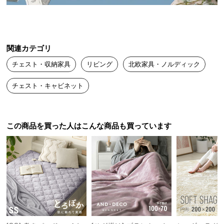
送
料
に
つ
関連カテゴリ
い
チェスト・収納家具
リビング
北欧家具・ノルディック
て
チェスト・キャビネット
大
型
商
品
この商品を買った人はこんな商品も買っています
の
配
送
に
つ
い
て