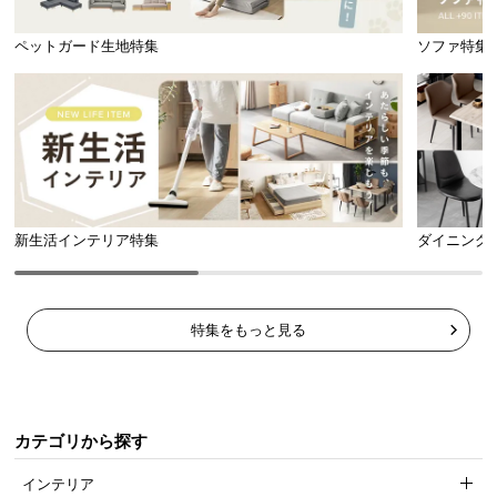
ペットガード生地特集
ソファ特集
モダンな雰囲気を
シンプルなデザイ
お部屋のグレード
引き立てる
ンに映える
を高める
新生活インテリア特集
ダイニング
マットカラー
ウッド調
ハイグロス
特集をもっと見る
スタイリッシュなマットカラー
モダンな雰囲気を引き立てるマットタイプ。無駄な
装飾の無いデザインは様々なタイプのお部屋にマッ
チします。
カテゴリから探す
インテリア