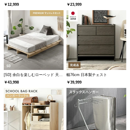
スト
ンネルコイル ハードタイプ
￥12,999
￥23,999
つ
い
て
開
梱
設
置
サ
ー
ビ
[SD] 余白を楽しむローベッド 天然
幅76cm 日本製チェスト
ス
木調 ステージベッド プレミアムマ
￥43,998
￥39,999
ットレス付き
に
つ
い
て
搬
入