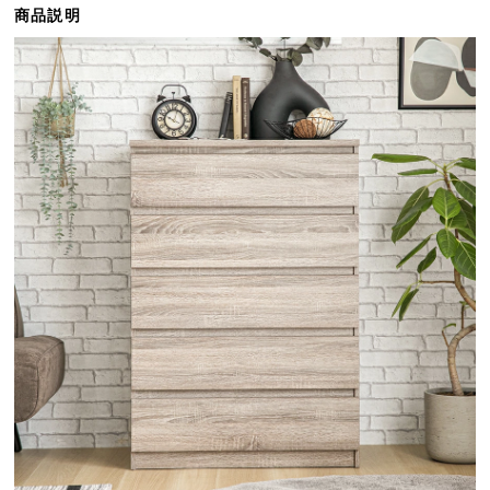
商品説明
ら
探
す
イ
ン
テ
リ
ア
テ
イ
ス
ト
か
ら
探
す