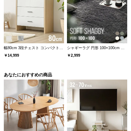
保
伝統と信頼のデンマークデザイン
証
に
つ
家具づくりの長い歴史を持つデンマーク。家具の本
場にて丁寧に作り上げられたこだわりの一台です。
い
て
幅80cm 3段チェスト コンパクトで
シャギーラグ 円形 100×100cm 洗
会
もたっぷり収納 木目調/モルタル調
える 防音 防ダニ 抗菌防臭 滑り止
￥14,999
￥2,999
員
め付き
規
約
あなたにおすすめの商品
に
つ
い
て
お
客
様