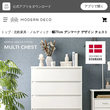
アプリで開く
公式アプリをダウンロード
ログイン
新規会員登録
トップ
北欧家具・ノルディック
幅77cm デンマーク デザイン チェスト
お
気
に
入
り
ア
イ
テ
ム
最