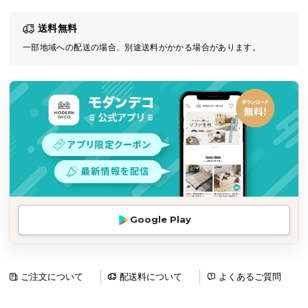
気
送料無料
ア
イ
一部地域への配送の場合、別途送料がかかる場合があります。
テ
ム
ラ
ン
キ
ン
グ
商
Google Play
品
カ
テ
ゴ
ご注文について
配送料について
よくあるご質問
リ
か