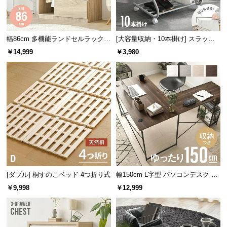
経
路
に
幅86cm 多機能ランドセルラック
[大容量収納・10本掛け] スラック
つ
ハンガーラック付き
スハンガー キャスター付き 出し入
￥14,999
￥3,980
い
れ簡単 左右スイング
て
返
品・
キ
ャ
ン
セ
ル
に
[ダブル] 桐すのこベッド 4つ折り式
幅150cm L字型 パソコンデスク ワ
つ
ークデスク サイド組替可能 コーナ
￥9,998
￥12,999
ー 木目調
い
て