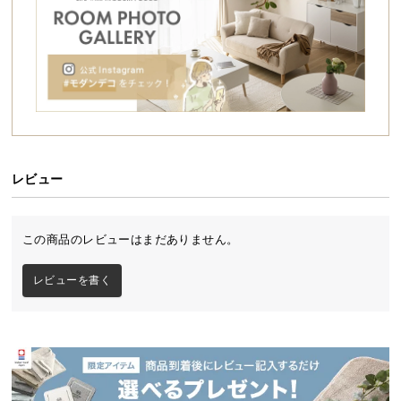
シ
ョ
ッ
ピ
ン
グ
ガ
イ
ド
レビュー
お
支
充実の収納力と美しさを兼ね備えたモダンチェ
この商品のレビューはまだありません。
払
スト
い
5杯の引き出しで大容量収納を叶えるモダンチェス
レビューを書く
に
ト。広々ワイドなサイズ感でかさばる日用品はもち
ろん、大き目の書籍などもしっかり収められます。
つ
無駄の無いシンプルなデザインは他のインテリアに
い
調和し、どんなお部屋にも馴染みます。
て
配