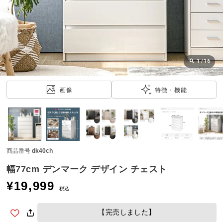
近
チ
ェ
ッ
ク
し
1
/
16
た
ア
画像
特徴・機能
イ
テ
ム
商品番号
dk40ch
特
集
幅77cm デンマーク デザイン チェスト
一
¥
19,999
覧
税込
【完売しました】
人