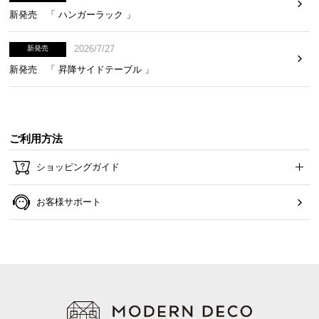
新発売 「 ハンガーラック 」
2026/7/27
新発売
新発売 「 昇降サイドテーブル 」
ご利用方法
グレージュ
ウォールナット
ショッピングガイド
ダークブラウン
ブラックウッド
お客様サポート
ホワイトウッド
高級感あふれるハイグロス
光沢が美しいホワイトハイグロス。小物の映り込み