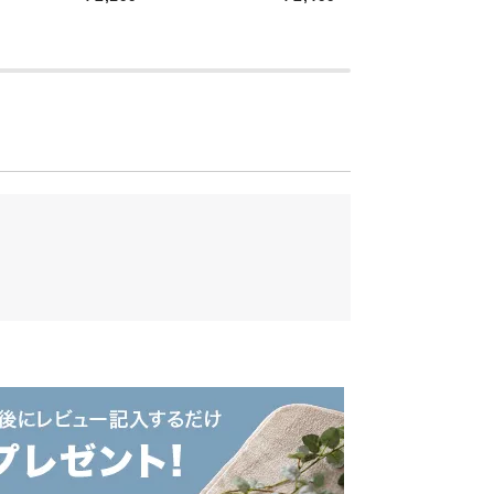
クスできる体勢で過ごせます。通気性に優
て心地よい睡眠を味わうことができます。
の本格北欧デザイン
ーによるプロダクトデザイン。本物の北欧