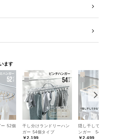
います
生む北欧モダンベッド
ー 52個
干し分けランドリーハン
隠し干しできる ピンチハ
ノ
ガー 54個タイプ
ンガー 54ピンチ
本
ールドを施した北欧デザイン。ヘッドボー
￥2,199
￥2,499
￥