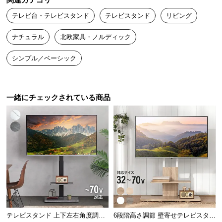
関連カテゴリ
送
テレビ台・テレビスタンド
テレビスタンド
リビング
料
に
ナチュラル
北欧家具・ノルディック
つ
い
シンプル／ベーシック
て
大
一緒にチェックされている商品
型
商
品
の
配
送
に
つ
い
て
テレビスタンド 上下左右角度調節
6段階高さ調節 壁寄せテレビスタン