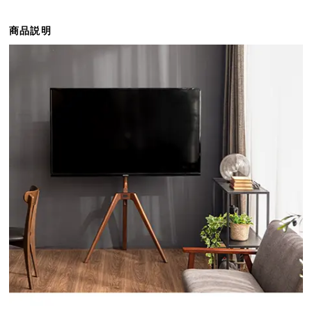
ら
探
商品説明
す
イ
ン
テ
リ
ア
テ
イ
ス
ト
か
ら
探
す