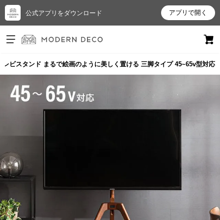
アプリで開く
公式アプリをダウンロード
ログイン
新規会員登録
 テレビスタンド まるで絵画のように美しく置ける 三脚タイプ 45~65v型対応
お
気
に
入
り
ア
イ
テ
ム
最