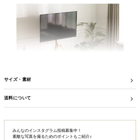
イ
ン
テ
リ
ア
コ
ー
デ
ィ
ネ
サイズ・素材
ー
ト
か
送料について
ら
探
す
みんなのインスタグラム投稿募集中！
素敵な写真を撮るためのポイントもご紹介♪