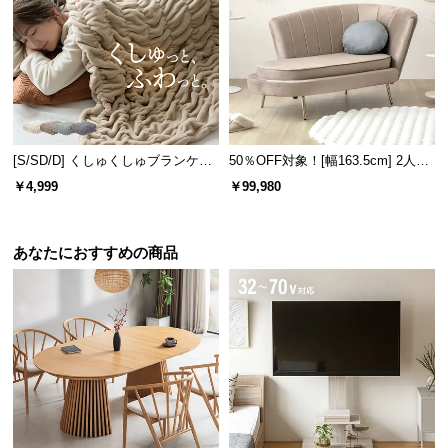
経
路
に
つ
い
て
[S/SD/D] くしゅくしゅブランケッ
50％OFF対象！[幅163.5cm] 2人掛
返
トフランネルタイプ
けソファ
￥4,999
￥99,980
品・
キ
ャ
あなたにおすすめの商品
ン
セ
ル
に
つ
い
て