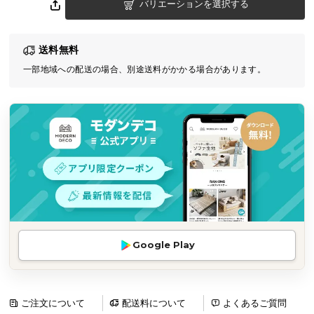
バリエーションを選択する
気
ア
イ
送料無料
テ
一部地域への配送の場合、別途送料がかかる場合があります。
ム
ラ
ン
キ
ン
グ
商
品
カ
Google Play
テ
ゴ
リ
ご注文について
配送料について
よくあるご質問
か