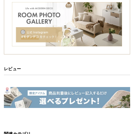
シ
ョ
ッ
ピ
ン
グ
ガ
イ
ド
レビュー
お
支
払
い
に
つ
い
て
配