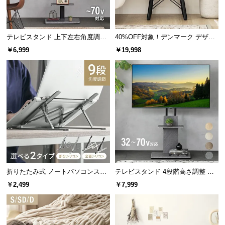
つ
い
て
テレビスタンド 上下左右角度調節
40%OFF対象！デンマーク デザイ
32~70V対応
ン サイドテーブル
￥6,999
￥19,998
開
梱
設
置
サ
ー
ビ
ス
に
つ
折りたたみ式 ノートパソコンスタ
テレビスタンド 4段階高さ調整 上
い
ンド
下左右角度調節 32~70V対応
￥2,499
￥7,999
て
搬
入