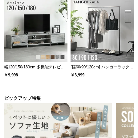
情
報
©
M
O
D
E
R
N
幅120/150/180cm 多機能テレビボ
[幅60/90/120cm] ハンガーラック
D
ード 木目/石目調 オープン収納・
スチール 4段階高さ調節 サイドフ
￥9,998
￥3,999
E
引き出し収納付き
ック オープンラック シンプル
C
O
C
ピックアップ特集
o.,
L
t
d.
A