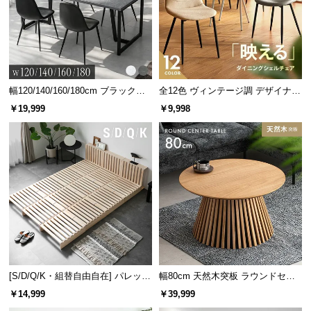
サ
ポ
ー
ト
幅120/140/160/180cm ブラックフ
全12色 ヴィンテージ調 デザイナー
レーム ダイニング 大理石調 4人掛
ズシェルチェア
￥19,999
￥9,998
お
け
知
ら
せ
ブ
ロ
グ
[S/D/Q/K・組替自由自在] パレット
幅80cm 天然木突板 ラウンドセン
ベッド 8/12/16枚セット
ターテーブル 美しい格子デザイン
￥14,999
￥39,999
企
業