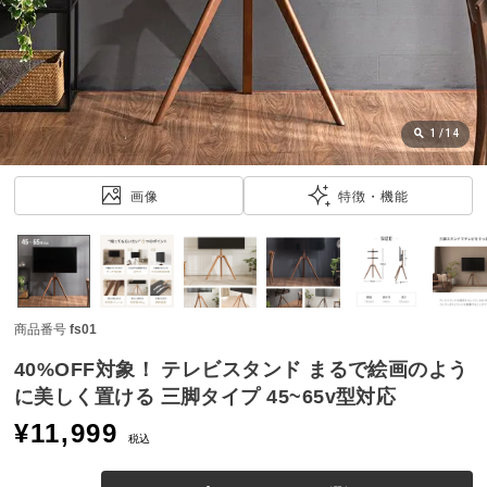
近
チ
ェ
ッ
ク
し
1
/
14
た
ア
画像
特徴・機能
イ
テ
ム
商品番号
fs01
特
集
40%OFF対象！ テレビスタンド まるで絵画のよう
一
に美しく置ける 三脚タイプ 45~65v型対応
覧
¥
11,999
税込
人