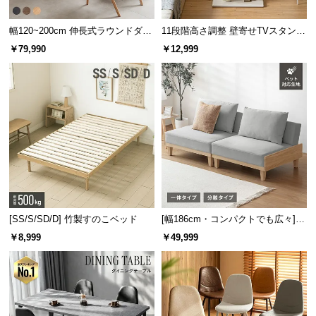
保
証
幅120~200cm 伸長式ラウンドダイ
11段階高さ調整 壁寄せTVスタンド
に
ニングテーブル 6人掛け 天然木突
キャスター付き 上下左右角度調節
￥79,990
￥12,999
つ
板 美しい格子デザイン
機能
い
て
会
員
規
約
に
つ
い
[SS/S/SD/D] 竹製すのこベッド
[幅186cm・コンパクトでも広々] 3
て
人掛けソファベッド リクライニン
￥8,999
￥49,999
グ 天然木フレーム 北欧
お
客
様