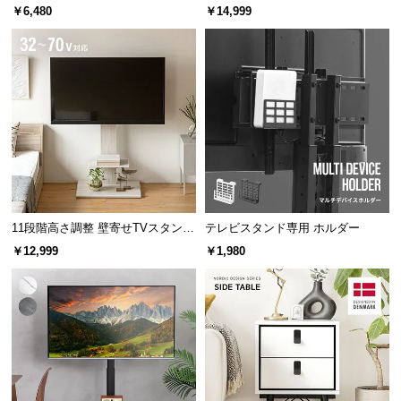
32~70V対応
ド キャスター付き 左右角度調節機
中
￥6,480
￥14,999
能
型
商
品
の
配
送
に
つ
い
て
11段階高さ調整 壁寄せTVスタンド
テレビスタンド専用 ホルダー
キャスター付き 上下左右角度調節
￥12,999
￥1,980
小
機能
型
商
品
の
配
送
に