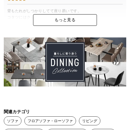
中
型
背もたれがしつかりしてて座り易いです。

商
コタツにはクッションが硬めでした。

もっと見る
品
色も(ベージュ)思った通りで良かったです。
の
配
送
りす
2022/01/05
に
つ
い
3つに分かれてるため、ソファの上に寝転がるとそれぞれがずれて
て
隙間が出来てしまいます。ずれ防止のマット等を購入予定です。
ソファ自体はしっかりした素材で満足しています！
小
型
商
品
の
関連カテゴリ
配
ソファ
フロアソファ・ローソファ
リビング
送
に