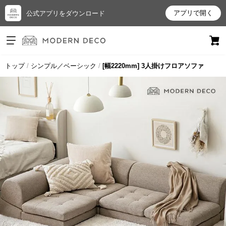
アプリで開く
公式アプリをダウンロード
ログイン
新規会員登録
トップ
シンプル／ベーシック
[幅2220mm] 3人掛けフロアソファ
お
気
に
入
り
ア
イ
テ
ム
最