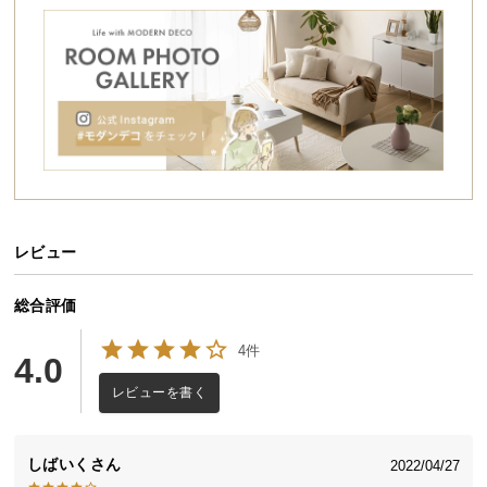
シ
ョ
ッ
ピ
ン
グ
ガ
イ
ド
レビュー
お
支
払
総合評価
い
4件
に
4.0
つ
レビューを書く
い
て
しばいく
2022/04/27
配