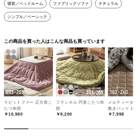
寝室／ベッドルーム
ファブリックソファ
ナチュラル
つ
い
シンプル／ベーシック
て
開
この商品を買った人はこんな商品も買っています
梱
設
置
サ
ー
ビ
ス
に
つ
ラビットファー 正方形こ
フランネル 円形こたつ布
メルティータッ
い
たつ布団
団
敷きパッド 190
て
￥10,980
￥8,200
￥7,998
搬
入