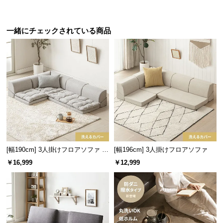
経
路
に
一緒にチェックされている商品
つ
い
て
返
品・
キ
ャ
ン
セ
[幅190cm] 3人掛けフロアソファ プ
[幅196cm] 3人掛けフロアソファ
ル
レミアムタイプ
￥16,999
￥12,999
に
つ
い
て