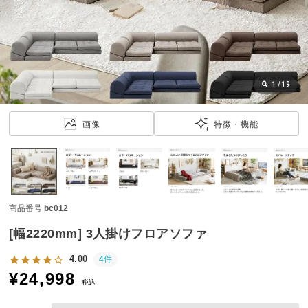
近
チ
ェ
ッ
ク
し
1
/
19
た
ア
画像
特徴・機能
イ
テ
ム
商品番号
bc012
特
集
[幅2220mm] 3人掛けフロアソファ
一
覧
4.00
4件
¥
24,998
税込
人