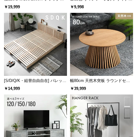
レーム ダイニング 大理石調 4人掛
ズシェルチェア
￥19,999
￥9,998
け
[S/D/Q/K・組替自由自在] パレット
幅80cm 天然木突板 ラウンドセン
ベッド 8/12/16枚セット
ターテーブル 美しい格子デザイン
￥14,999
￥39,999