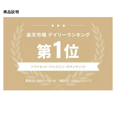
ら
探
商品説明
す
イ
ン
テ
リ
ア
テ
イ
ス
ト
か
ら
探
す