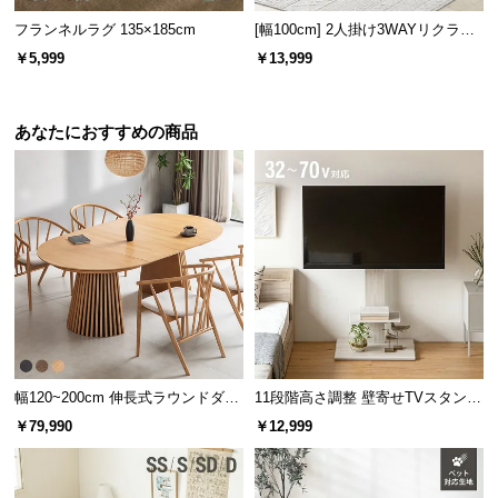
情
報
フランネルラグ 135×185cm
[幅100cm] 2人掛け3WAYリクライ
ニングソファ コンパクトタイプ
￥5,999
￥13,999
©
M
O
あなたにおすすめの商品
D
E
R
N
D
E
C
O
C
o.,
幅120~200cm 伸長式ラウンドダイ
11段階高さ調整 壁寄せTVスタンド
L
ニングテーブル 6人掛け 天然木突
キャスター付き 上下左右角度調節
t
￥79,990
￥12,999
板 美しい格子デザイン
機能
d.
A