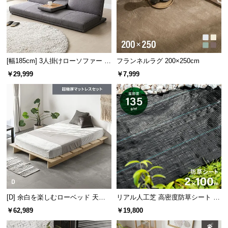
保
証
に
つ
い
て
[幅185cm] 3人掛けローソファー リ
フランネルラグ 200×250cm
クライニング 格納式テーブル付き
￥29,999
￥7,999
アームレスフロアソファ
会
員
規
約
に
つ
い
て
[D] 余白を楽しむローベッド 天然
リアル人工芝 高密度防草シート 2×
お
木調 ステージベッド 超極厚マット
100m
￥62,989
￥19,800
客
レス付き
様