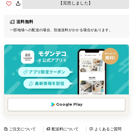
【完売しました】
気
ア
イ
送料無料
テ
一部地域への配送の場合、別途送料がかかる場合があります。
ム
ラ
ン
キ
ン
グ
商
品
カ
Google Play
テ
ゴ
リ
ご注文について
配送料について
よくあるご質問
か