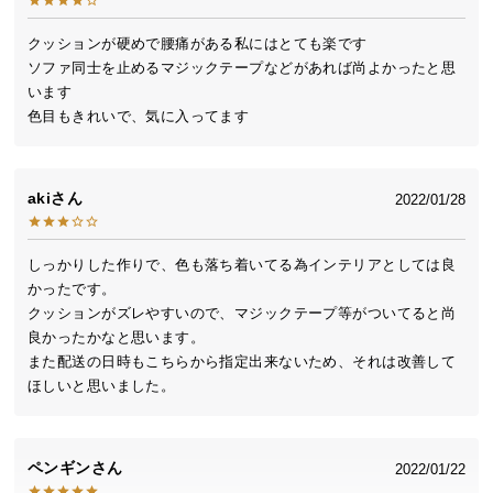
送
料
クッションが硬めで腰痛がある私にはとても楽です

ソファ同士を止めるマジックテープなどがあれば尚よかったと思
に
います

つ
色目もきれいで、気に入ってます
い
て
大
aki
2022/01/28
型
商
しっかりした作りで、色も落ち着いてる為インテリアとしては良
品
かったです。

の
クッションがズレやすいので、マジックテープ等がついてると尚
配
良かったかなと思います。

送
また配送の日時もこちらから指定出来ないため、それは改善して
に
ほしいと思いました。
つ
い
て
ペンギン
2022/01/22