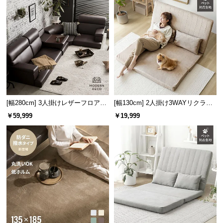
サ
ポ
ー
ト
お
知
[幅280cm] 3人掛けレザーフロアソ
[幅130cm] 2人掛け3WAYリクライ
ら
ファ
ニングソファ
せ
￥59,999
￥19,999
ブ
ロ
グ
企
業