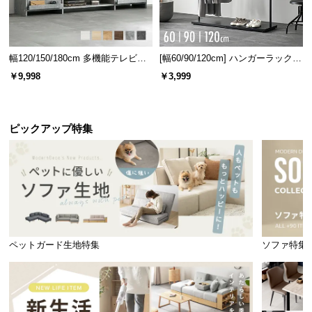
幅120/150/180cm 多機能テレビボ
[幅60/90/120cm] ハンガーラック
ード 木目/石目調 オープン収納・
スチール 4段階高さ調節 サイドフ
￥9,998
￥3,999
引き出し収納付き
ック オープンラック シンプル
ピックアップ特集
ペットガード生地特集
ソファ特集