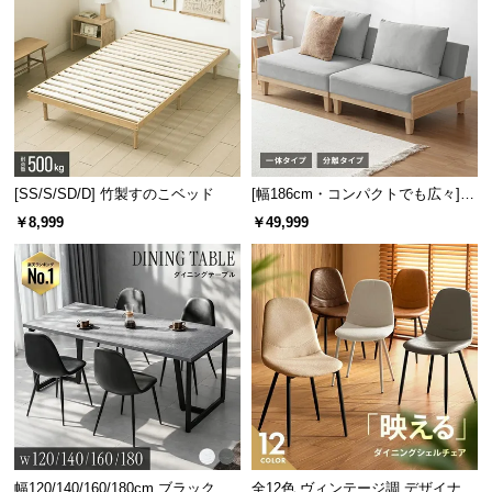
l
l
[SS/S/SD/D] 竹製すのこベッド
[幅186cm・コンパクトでも広々] 3
人掛けソファベッド リクライニン
￥8,999
￥49,999
グ 天然木フレーム 北欧
幅120/140/160/180cm ブラックフ
全12色 ヴィンテージ調 デザイナー