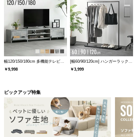
l
l
幅120/150/180cm 多機能テレビボ
[幅60/90/120cm] ハンガーラック
ード 木目/石目調 オープン収納・
スチール 4段階高さ調節 サイドフ
￥9,998
￥3,999
引き出し収納付き
ック オープンラック シンプル
ピックアップ特集