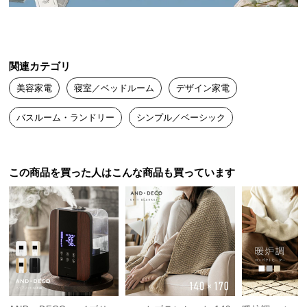
送
料
に
つ
関連カテゴリ
い
美容家電
寝室／ベッドルーム
デザイン家電
て
バスルーム・ランドリー
シンプル／ベーシック
大
型
商
品
この商品を買った人はこんな商品も買っています
の
配
送
に
つ
い
て