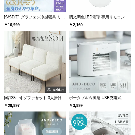
経
路
[S/SD/D] グラフェン冷感寝具 リバ
調光調色LED電球 専用リモコン
に
ーシブル 3点セット 速乾 抗菌 洗え
つ
￥16,999
￥2,160
る
い
て
返
品・
キ
ャ
ン
セ
ル
[幅138cm] ソファセット 3人掛け
ポータブル冷風扇 USB充電式
に
￥29,997
￥3,999
つ
い
て