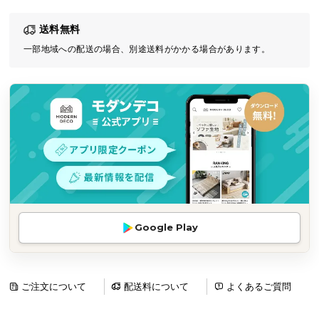
気
送料無料
ア
イ
一部地域への配送の場合、別途送料がかかる場合があります。
テ
ム
ラ
ン
キ
ン
グ
商
Google Play
品
カ
テ
ゴ
ご注文について
配送料について
よくあるご質問
リ
か