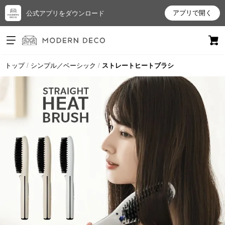
アプリで開く
公式アプリをダウンロード
ログイン
新規会員登録
トップ
シンプル／ベーシック
ストレートヒートブラシ
お
気
に
入
り
ア
イ
テ
ム
最