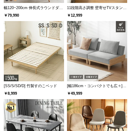
サ
幅120~200cm 伸長式ラウンドダイ
11段階高さ調整 壁寄せTVスタンド
ポ
ニングテーブル 6人掛け 天然木突
キャスター付き 上下左右角度調節
￥79,990
￥12,999
板 美しい格子デザイン
機能
ー
ト
お
知
ら
せ
[SS/S/SD/D] 竹製すのこベッド
[幅186cm・コンパクトでも広々] 3
ブ
人掛けソファベッド リクライニン
￥8,999
￥49,999
ロ
グ 天然木フレーム 北欧
グ
企
業