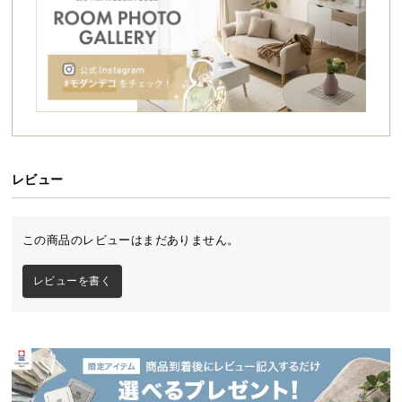
シ
ョ
ッ
ピ
ン
グ
ガ
イ
ド
レビュー
お
支
この商品のレビューはまだありません。
払
い
レビューを書く
に
つ
い
て
配