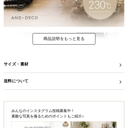
イ
ン
テ
リ
ア
商品説明をもっと見る
コ
ー
デ
ィ
サイズ・素材
ネ
ー
送料について
ト
か
ら
探
す
みんなのインスタグラム投稿募集中！
素敵な写真を撮るためのポイントもご紹介♪