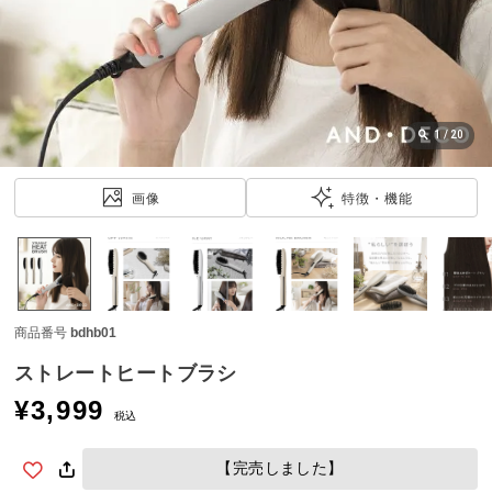
近
チ
ェ
ッ
ク
し
1
/
20
た
ア
画像
特徴・機能
イ
テ
ム
商品番号
bdhb01
特
集
ストレートヒートブラシ
一
¥
3,999
覧
税込
【完売しました】
人