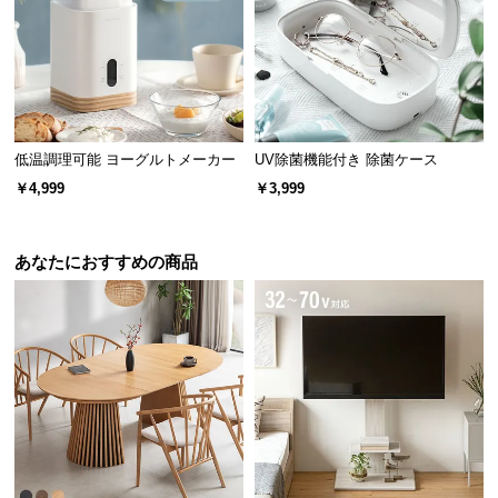
保
証
に
つ
い
て
低温調理可能 ヨーグルトメーカー
UV除菌機能付き 除菌ケース
会
￥4,999
￥3,999
員
規
約
あなたにおすすめの商品
に
つ
い
て
お
客
様