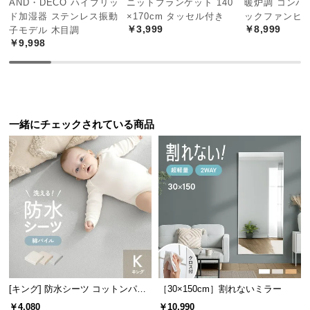
AND・DECO ハイブリッ
ニットブランケット 140
暖炉調 コンパ
中
ド加湿器 ステンレス振動
×170cm タッセル付き
ックファンヒ
型
￥3,999
￥8,999
子モデル 木目調
商
￥9,998
品
の
配
送
に
一緒にチェックされている商品
つ
い
て
小
型
商
品
の
配
[キング] 防水シーツ コットンパイ
［30×150cm］割れないミラー
送
ル
￥4,080
￥10,990
に