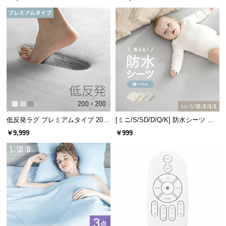
つ
い
て
開
梱
設
置
サ
ー
低反発ラグ プレミアムタイプ 200×
[ミニ/S/SD/D/Q/K] 防水シーツ コ
ビ
200cm
ットンパイル
￥9,999
￥999
ス
に
つ
い
て
搬
入