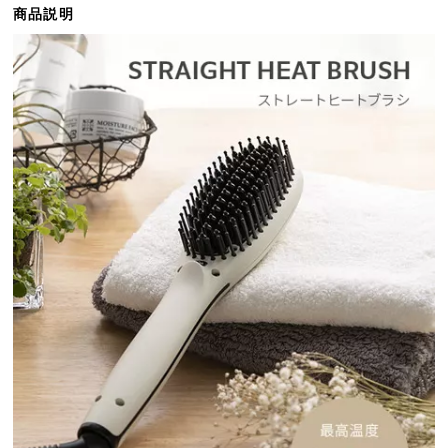
商品説明
ら
探
す
イ
ン
テ
リ
ア
テ
イ
ス
ト
か
ら
探
す