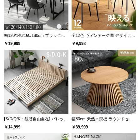
情
報
©
M
O
幅120/140/160/180cm ブラックフ
全12色 ヴィンテージ調 デザイナー
D
レーム ダイニング 大理石調 4人掛
ズシェルチェア
￥19,999
￥9,998
け
E
R
N
D
E
C
O
C
o.,
L
[S/D/Q/K・組替自由自在] パレット
幅80cm 天然木突板 ラウンドセン
t
ベッド 8/12/16枚セット
ターテーブル 美しい格子デザイン
d.
￥14,999
￥39,999
A