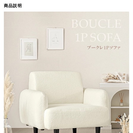
ら
商品説明
探
す
イ
ン
テ
リ
ア
テ
イ
ス
ト
か
ら
探
す