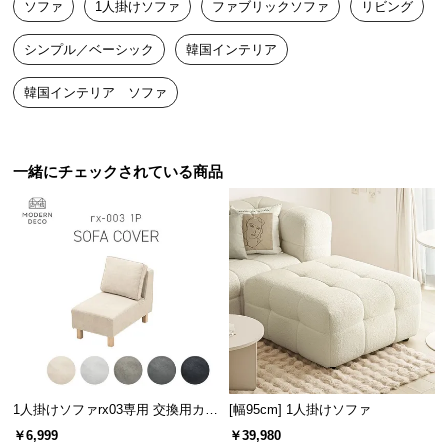
ソファ
1人掛けソファ
ファブリックソファ
リビング
送
料
シンプル／ベーシック
韓国インテリア
に
つ
韓国インテリア ソファ
い
て
一緒にチェックされている商品
大
型
商
品
の
配
送
に
つ
い
て
1人掛けソファrx03専用 交換用カバ
[幅95cm] 1人掛けソファ
ー
￥6,999
￥39,980