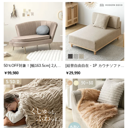
中
型
商
品
の
配
送
に
つ
い
50％OFF対象！[幅163.5cm] 2人掛
[組替自由自在・1P カウチソファ]
て
けソファ
モジュールソファ アームレス 天然
￥99,980
￥29,990
木脚 洗えるカバー
小
型
商
品
の
配
送
に