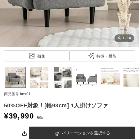
近
チ
ェ
ッ
ク
し
1
/
18
た
ア
画像
特徴・機能
イ
テ
ム
商品番号
bns01
特
集
50%OFF対象！[幅93cm] 1人掛けソファ
一
¥
39,990
覧
税込
バリエーションを選択する
人