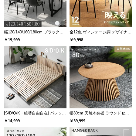
サ
ポ
ー
ト
幅120/140/160/180cm ブラックフ
全12色 ヴィンテージ調 デザイナー
レーム ダイニング 大理石調 4人掛
ズシェルチェア
￥19,999
￥9,998
け
お
知
ら
せ
ブ
ロ
グ
[S/D/Q/K・組替自由自在] パレット
幅80cm 天然木突板 ラウンドセン
ベッド 8/12/16枚セット
ターテーブル 美しい格子デザイン
￥14,999
￥39,999
企
業