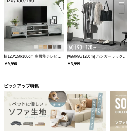
情
報
©
M
O
D
E
R
幅120/150/180cm 多機能テレビボ
[幅60/90/120cm] ハンガーラック
N
ード 木目/石目調 オープン収納・
スチール 4段階高さ調節 サイドフ
￥9,998
￥3,999
D
引き出し収納付き
ック オープンラック シンプル
E
C
O
ピックアップ特集
C
o.,
L
t
d.
A