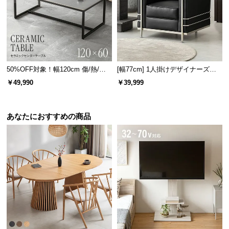
経
路
に
つ
い
て
50%OFF対象！幅120cm 傷/熱/汚
[幅77cm] 1人掛けデザイナーズソ
れに強い セラミック製センターテ
ファ ル・コルビジェ LC2 名作 リ
￥49,990
￥39,999
ーブル 大理石/モルタル調 300℃耐
プロダクト
返
熱
品・
キ
あなたにおすすめの商品
ャ
ン
セ
ル
に
つ
い
て