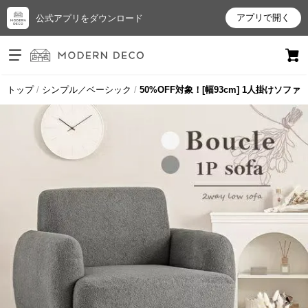
アプリで開く
公式アプリをダウンロード
ログイン
新規会員登録
トップ
シンプル／ベーシック
50%OFF対象！[幅93cm] 1人掛けソファ
お
気
に
入
り
ア
イ
テ
ム
最