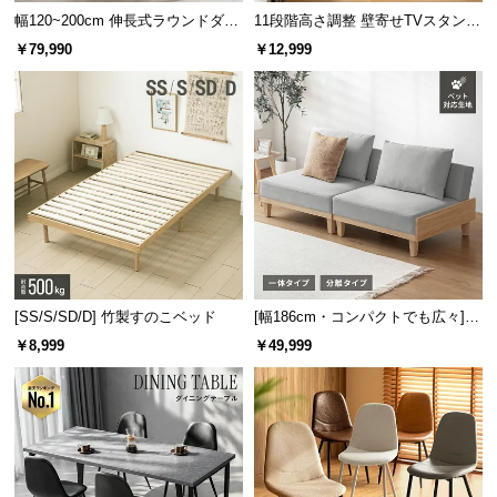
保
幅120~200cm 伸長式ラウンドダイ
11段階高さ調整 壁寄せTVスタンド
証
ニングテーブル 6人掛け 天然木突
キャスター付き 上下左右角度調節
￥79,990
￥12,999
に
板 美しい格子デザイン
機能
つ
い
て
会
員
規
約
に
つ
[SS/S/SD/D] 竹製すのこベッド
[幅186cm・コンパクトでも広々] 3
い
人掛けソファベッド リクライニン
￥8,999
￥49,999
グ 天然木フレーム 北欧
て
お
客
様