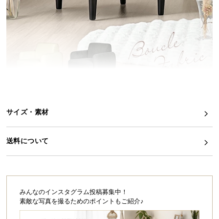
イ
ン
テ
リ
ア
コ
ー
デ
ィ
サイズ・素材
ネ
ー
ト
送料について
か
ら
探
す
みんなのインスタグラム投稿募集中！
素敵な写真を撮るためのポイントもご紹介♪