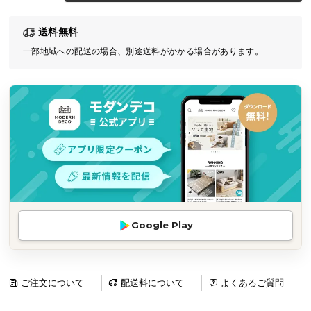
気
送料無料
ア
イ
一部地域への配送の場合、別途送料がかかる場合があります。
テ
ム
ラ
ン
キ
ン
グ
商
Google Play
品
カ
テ
ゴ
ご注文について
配送料について
よくあるご質問
リ
か