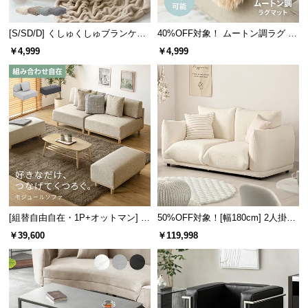
つ
い
[S/SD/D] くしゅくしゅブランケッ
40%OFF対象！ ムートン調ラグ 90
て
トフランネルタイプ
×60cm
￥4,999
￥4,999
開
梱
設
置
サ
ー
ビ
ス
に
[組替自由自在・1P+オットマン] モ
50%OFF対象！[幅180cm] 2人掛け
つ
ジュールソファ アームレス 天然木
ソファ
￥39,600
￥119,998
い
脚 洗えるカバー
て
搬
入