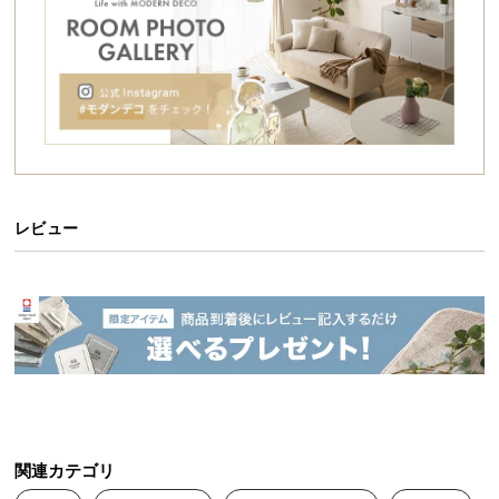
シ
ョ
ッ
ピ
ン
グ
ガ
イ
ド
レビュー
お
支
払
い
に
つ
い
て
関連カテゴリ
配