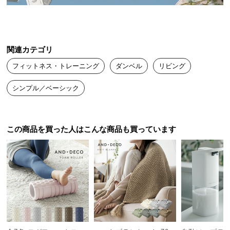
送
料
に
つ
関連カテゴリ
い
フィットネス・トレーニング
ダンベル
リビング
て
シンプル／ベーシック
大
型
商
品
この商品を買った人はこんな商品も買っています
の
配
送
に
つ
い
て