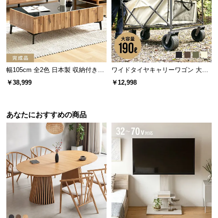
保
証
に
つ
い
て
幅105cm 全2色 日本製 収納付きセ
ワイドタイヤキャリーワゴン 大容
ンターテーブル TCT-008
量190L 耐荷重150kg
会
￥38,999
￥12,998
員
規
約
あなたにおすすめの商品
に
つ
い
て
お
客
様