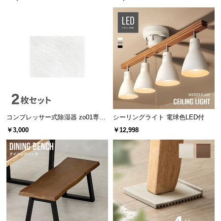
つ
い
て
開
梱
設
置
サ
ー
コンプレッサー式除湿器 zo01専用
シーリングライト 電球色LED付
ビ
交換用活性炭フィルター 2個セット
￥3,000
￥12,998
ス
に
つ
い
て
搬
入