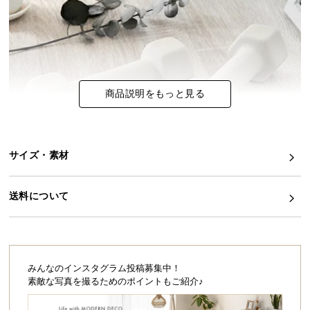
イ
ン
テ
リ
ア
商品説明をもっと見る
コ
ー
デ
ィ
サイズ・素材
ネ
ー
送料について
ト
か
ら
探
す
みんなのインスタグラム投稿募集中！
素敵な写真を撮るためのポイントもご紹介♪