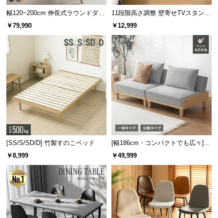
サ
幅120~200cm 伸長式ラウンドダイ
11段階高さ調整 壁寄せTVスタンド
ポ
ニングテーブル 6人掛け 天然木突
キャスター付き 上下左右角度調節
￥79,990
￥12,999
板 美しい格子デザイン
機能
ー
ト
お
知
ら
せ
[SS/S/SD/D] 竹製すのこベッド
[幅186cm・コンパクトでも広々] 3
ブ
人掛けソファベッド リクライニン
￥8,999
￥49,999
ロ
グ 天然木フレーム 北欧
グ
企
業