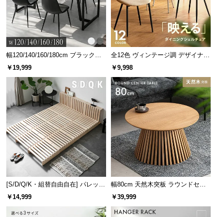
情
報
©
M
O
幅120/140/160/180cm ブラックフ
全12色 ヴィンテージ調 デザイナー
D
レーム ダイニング 大理石調 4人掛
ズシェルチェア
￥19,999
￥9,998
け
E
R
N
D
E
C
O
C
o.,
L
[S/D/Q/K・組替自由自在] パレット
幅80cm 天然木突板 ラウンドセン
t
ベッド 8/12/16枚セット
ターテーブル 美しい格子デザイン
d.
￥14,999
￥39,999
A