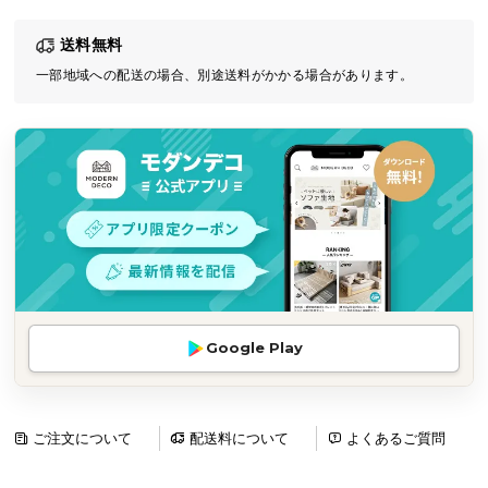
気
送料無料
ア
イ
一部地域への配送の場合、別途送料がかかる場合があります。
テ
ム
ラ
ン
キ
ン
グ
商
Google Play
品
カ
テ
ゴ
ご注文について
配送料について
よくあるご質問
リ
か