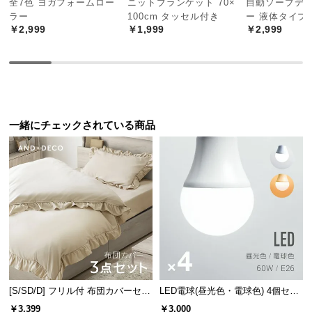
全7色 ヨガフォームロー
ニットブランケット 70×
自動ソープデ
中
ラー
100cm タッセル付き
ー 液体タイプ
型
￥2,999
￥1,999
￥2,999
商
品
の
配
送
に
一緒にチェックされている商品
つ
い
て
小
型
商
品
の
配
[S/SD/D] フリル付 布団カバーセッ
LED電球(昼光色・電球色) 4個セッ
送
ト
ト
￥3,399
￥3,000
に