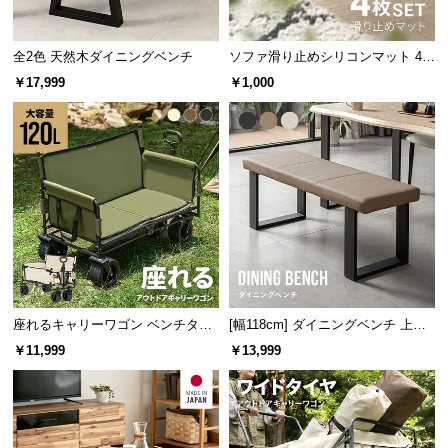
経
路
全2色 天然木ダイニングベンチ
ソファ滑り止めシリコンマット 4個
に
セット
つ
￥17,999
￥1,000
い
て
返
品・
キ
ャ
ン
セ
ル
座れるキャリーワゴン ベンチタイ
[幅118cm] ダイニングベンチ 上品
に
プ 大容量120L 耐荷重150kg
なPVCレザー×スチール脚 耐荷重2
￥11,999
￥13,999
つ
00kg
い
て