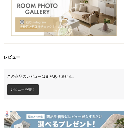
シ
ョ
ッ
ピ
ン
グ
ガ
イ
ド
レビュー
お
支
この商品のレビューはまだありません。
払
い
レビューを書く
に
つ
い
て
配