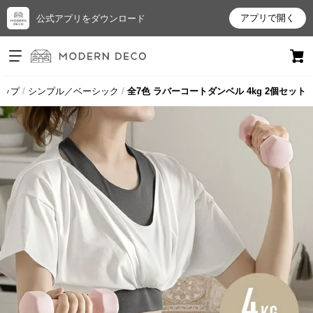
アプリで開く
公式アプリをダウンロード
ログイン
新規会員登録
トップ
シンプル／ベーシック
全7色 ラバーコートダンベル 4kg 2個セット
お
気
に
入
り
ア
イ
テ
ム
最