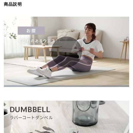
商品説明
ら
探
す
イ
ン
テ
リ
ア
テ
イ
ス
ト
か
ら
探
す