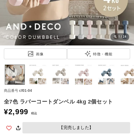
近
チ
ェ
ッ
ク
し
1
/
24
た
ア
画像
特徴・機能
イ
テ
ム
商品番号
cf01-04
特
集
全7色 ラバーコートダンベル 4kg 2個セット
一
¥
2,999
覧
税込
【完売しました】
人