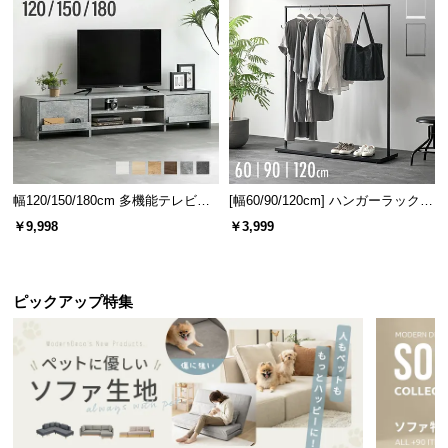
l
l
幅120/150/180cm 多機能テレビボ
[幅60/90/120cm] ハンガーラック
ード 木目/石目調 オープン収納・
スチール 4段階高さ調節 サイドフ
￥9,998
￥3,999
引き出し収納付き
ック オープンラック シンプル
ピックアップ特集