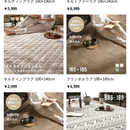
キルティングラグ 190×190cm
キルトファーラグ 185×240cm
中
￥5,999
￥8,999
型
商
品
の
配
送
に
つ
い
て
キルティングラグ 100×140cm
フランネルラグ 185×185cm
小
￥2,499
￥6,999
型
商
品
の
配
送
に