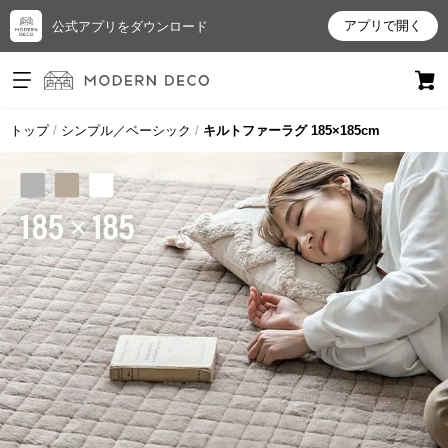
アプリで開く
公式アプリをダウンロード
ログイン
新規会員登録
トップ
シンプル／ベーシック
キルトファーラグ 185×185cm
お
気
に
入
り
ア
イ
テ
ム
最