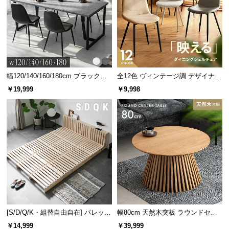
サ
ポ
ー
ト
幅120/140/160/180cm ブラックフ
全12色 ヴィンテージ調 デザイナー
お
レーム ダイニング 大理石調 4人掛
ズシェルチェア
￥19,999
￥9,998
知
け
ら
せ
ブ
ロ
グ
[S/D/Q/K・組替自由自在] パレット
幅80cm 天然木突板 ラウンドセン
企
ベッド 8/12/16枚セット
ターテーブル 美しい格子デザイン
￥14,999
￥39,999
業