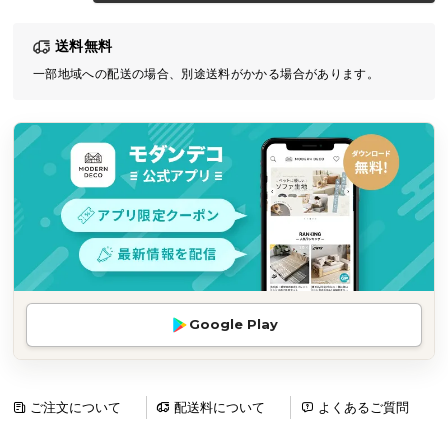
気
送料無料
ア
イ
一部地域への配送の場合、別途送料がかかる場合があります。
テ
ム
ラ
ン
キ
ン
グ
商
Google Play
品
カ
テ
ゴ
ご注文について
配送料について
よくあるご質問
リ
か