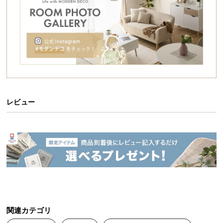
シ
ョ
ッ
ピ
ン
グ
ガ
イ
ド
レビュー
お
支
払
い
に
つ
い
て
関連カテゴリ
配