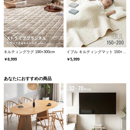
経
路
に
つ
い
て
返
キルティングラグ 190×300cm
イブル キルティングマット 150×2
00cm コットン100%
品・
￥8,999
￥5,999
キ
ャ
ン
あなたにおすすめの商品
セ
ル
に
つ
い
て