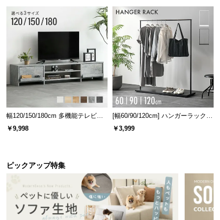
情
報
©
M
O
D
E
R
N
D
幅120/150/180cm 多機能テレビボ
[幅60/90/120cm] ハンガーラック
E
ード 木目/石目調 オープン収納・
スチール 4段階高さ調節 サイドフ
￥9,998
￥3,999
C
引き出し収納付き
ック オープンラック シンプル
O
C
ピックアップ特集
o.,
L
t
d.
A