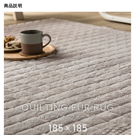
ら
商品説明
探
す
イ
ン
テ
リ
ア
テ
イ
ス
ト
か
ら
探
す