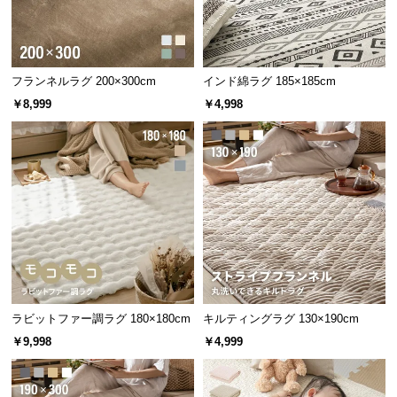
つ
い
て
フランネルラグ 200×300cm
インド綿ラグ 185×185cm
開
￥8,999
￥4,998
梱
設
置
サ
ー
ビ
ス
に
つ
い
ラビットファー調ラグ 180×180cm
キルティングラグ 130×190cm
て
￥9,998
￥4,999
搬
入