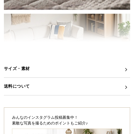
イ
ン
テ
リ
ア
コ
ー
デ
ィ
サイズ・素材
ネ
ー
ト
送料について
か
ら
探
す
みんなのインスタグラム投稿募集中！
素敵な写真を撮るためのポイントもご紹介♪