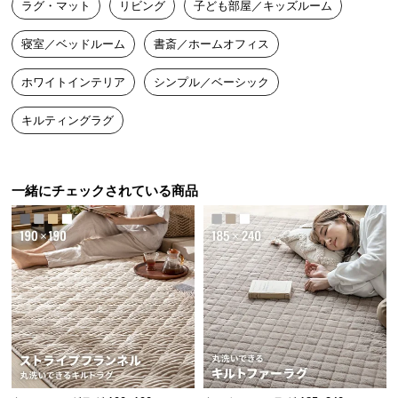
ラグ・マット
リビング
子ども部屋／キッズルーム
送
料
寝室／ベッドルーム
書斎／ホームオフィス
に
つ
ホワイトインテリア
シンプル／ベーシック
い
て
キルティングラグ
大
型
一緒にチェックされている商品
商
品
の
配
送
に
つ
い
て