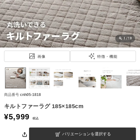
近
チ
ェ
ッ
ク
し
1
/
18
た
ア
画像
特徴・機能
イ
テ
ム
商品番号
cnh05-1818
特
集
キルトファーラグ 185×185cm
一
¥
5,999
覧
税込
バリエーションを選択する
人