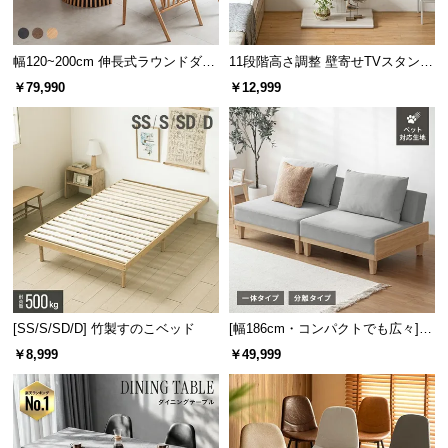
保
証
に
幅120~200cm 伸長式ラウンドダイ
11段階高さ調整 壁寄せTVスタンド
つ
ニングテーブル 6人掛け 天然木突
キャスター付き 上下左右角度調節
￥79,990
￥12,999
い
板 美しい格子デザイン
機能
て
会
員
規
約
に
つ
い
て
[SS/S/SD/D] 竹製すのこベッド
[幅186cm・コンパクトでも広々] 3
人掛けソファベッド リクライニン
￥8,999
￥49,999
グ 天然木フレーム 北欧
お
客
様