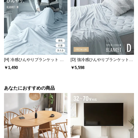
保
証
に
つ
い
て
会
員
[H] 冷感ひんやりブランケット リ
[D] 強冷感ひんやりブランケット
バーシブル 速乾 抗菌 洗える
リバーシブル プレミアム 速乾 抗
規
￥1,490
￥5,598
菌 洗える
約
に
つ
あなたにおすすめの商品
い
て
お
客
様