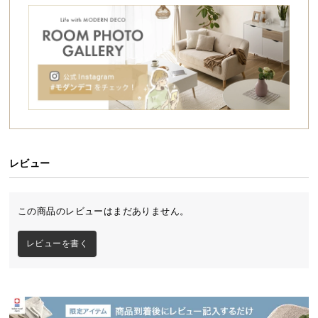
シ
ョ
ッ
ピ
ン
グ
ガ
イ
ド
レビュー
お
支
払
この商品のレビューはまだありません。
い
に
レビューを書く
つ
い
て
配