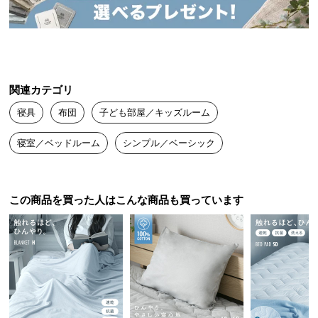
送
料
に
つ
い
関連カテゴリ
て
寝具
布団
子ども部屋／キッズルーム
大
型
寝室／ベッドルーム
シンプル／ベーシック
商
品
の
この商品を買った人はこんな商品も買っています
配
送
に
つ
い
て