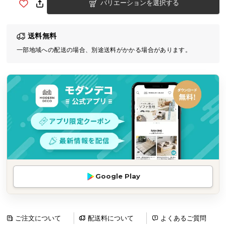
バリエーションを選択する
気
ア
イ
送料無料
テ
一部地域への配送の場合、別途送料がかかる場合があります。
ム
ラ
ン
キ
ン
グ
商
品
カ
Google Play
テ
ゴ
リ
ご注文について
配送料について
よくあるご質問
か