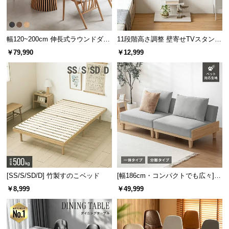
サ
ポ
ー
幅120~200cm 伸長式ラウンドダイ
11段階高さ調整 壁寄せTVスタンド
ト
ニングテーブル 6人掛け 天然木突
キャスター付き 上下左右角度調節
￥79,990
￥12,999
板 美しい格子デザイン
機能
お
知
ら
せ
ブ
ロ
[SS/S/SD/D] 竹製すのこベッド
[幅186cm・コンパクトでも広々] 3
グ
人掛けソファベッド リクライニン
￥8,999
￥49,999
グ 天然木フレーム 北欧
企
業