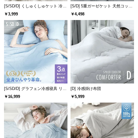
[S/SD/D] くしゅくしゅケット 冷感
[S/D] 5重ガーゼケット 天然コット
つ
リバーシブル 洗える
ン100% 速乾 抗菌 洗える
い
￥3,999
￥4,498
て
開
梱
設
置
サ
ー
ビ
ス
[S/SD/D] グラフェン冷感寝具 リバ
[D] 冷感掛け布団
に
ーシブル 3点セット 速乾 抗菌 洗え
￥16,999
￥5,999
つ
る
い
て
搬
入