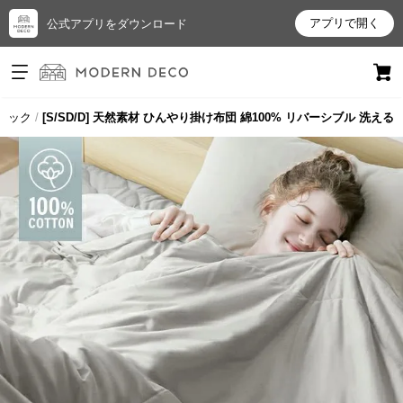
アプリで開く
公式アプリをダウンロード
ログイン
新規会員登録
シック
[S/SD/D] 天然素材 ひんやり掛け布団 綿100% リバーシブル 洗える
お
気
に
入
り
ア
イ
テ
ム
最