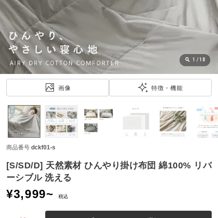
近
チ
ェ
ッ
ク
し
1
/
18
た
ア
画像
特徴・機能
イ
テ
ム
商品番号
dckf01-s
特
集
[S/SD/D] 天然素材 ひんやり掛け布団 綿100% リバ
一
ーシブル 洗える
覧
¥
3,999
~
税込
人