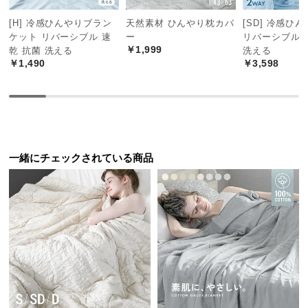
中
型
[H] 冷感ひんやりブラン
天然素材 ひんやり枕カバ
[SD] 冷感ひ
商
ケット リバーシブル 速
ー
リバーシブル 
￥1,999
乾 抗菌 洗える
洗える
品
￥1,490
￥3,598
の
配
送
に
つ
い
一緒にチェックされている商品
て
小
型
商
品
の
配
送
に