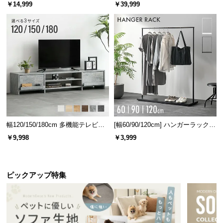
ベッド 8/12/16枚セット
ターテーブル 美しい格子デザイン
l
￥14,999
￥39,999
l
幅120/150/180cm 多機能テレビボ
[幅60/90/120cm] ハンガーラック
ード 木目/石目調 オープン収納・
スチール 4段階高さ調節 サイドフ
￥9,998
￥3,999
引き出し収納付き
ック オープンラック シンプル
ピックアップ特集