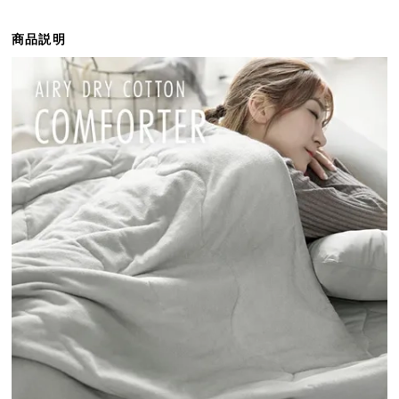
ら
探
商品説明
す
イ
ン
テ
リ
ア
テ
イ
ス
ト
か
ら
探
す