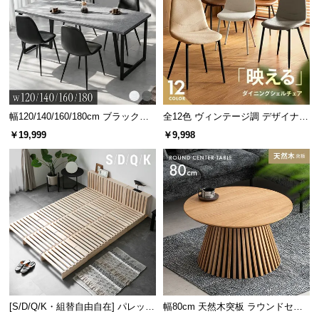
情
報
©
M
O
D
E
幅120/140/160/180cm ブラックフ
全12色 ヴィンテージ調 デザイナー
R
レーム ダイニング 大理石調 4人掛
ズシェルチェア
￥19,999
￥9,998
N
け
D
E
C
O
C
o.,
L
t
d.
A
[S/D/Q/K・組替自由自在] パレット
幅80cm 天然木突板 ラウンドセン