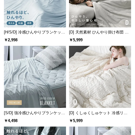
経
路
に
つ
い
[H/S/D] 冷感ひんやりブランケット
[D] 天然素材 ひんやり掛け布団 綿1
リバーシブル 速乾 抗菌 洗える
00% リバーシブル 洗える
て
￥2,998
￥5,999
返
品・
キ
ャ
ン
セ
ル
に
つ
[S/D] 強冷感ひんやりブランケット
[D] くしゅくしゅケット 冷感リバ
い
リバーシブル プレミアム 速乾 抗
ーシブル 洗える
￥4,498
￥5,999
て
菌 洗える