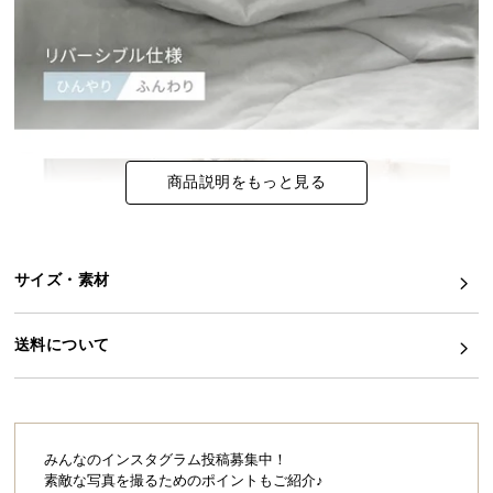
イ
ン
テ
リ
ア
コ
商品説明をもっと見る
ー
デ
ィ
ネ
サイズ・素材
ー
ト
か
送料について
ら
探
す
みんなのインスタグラム投稿募集中！
素敵な写真を撮るためのポイントもご紹介♪