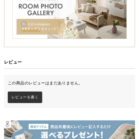
シ
ョ
ッ
ピ
ン
グ
ガ
イ
ド
レビュー
お
支
この商品のレビューはまだありません。
払
い
レビューを書く
に
つ
い
て
配