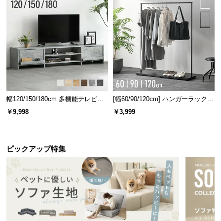
l
l
幅120/150/180cm 多機能テレビボ
[幅60/90/120cm] ハンガーラック
ード 木目/石目調 オープン収納・
スチール 4段階高さ調節 サイドフ
￥9,998
￥3,999
引き出し収納付き
ック オープンラック シンプル
ピックアップ特集