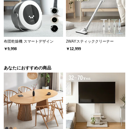
保
証
に
つ
い
て
布団乾燥機 スマートデザイン
2WAYスティッククリーナー
会
￥9,998
￥12,999
員
規
約
あなたにおすすめの商品
に
つ
い
て
お
客
様