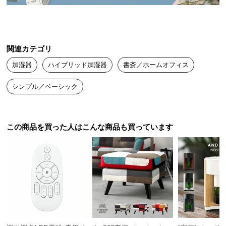
送
料
に
つ
関連カテゴリ
い
加湿器
ハイブリッド加湿器
書斎／ホームオフィス
て
シンプル／ベーシック
大
型
商
品
この商品を買った人はこんな商品も買っています
の
配
送
に
つ
い
て