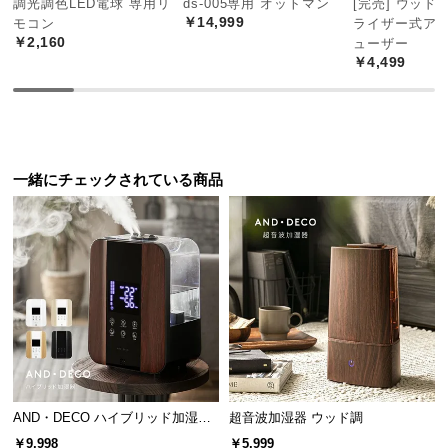
調光調色LED電球 専用リ
ds-005専用 オットマン
[完売] ウッド
中
￥14,999
モコン
ライザー式ア
型
￥2,160
ューザー
商
￥4,499
品
の
配
送
に
一緒にチェックされている商品
つ
い
て
小
型
商
品
の
配
AND・DECO ハイブリッド加湿器
超音波加湿器 ウッド調
送
ステンレス振動子モデル 木目調
￥9,998
￥5,999
に