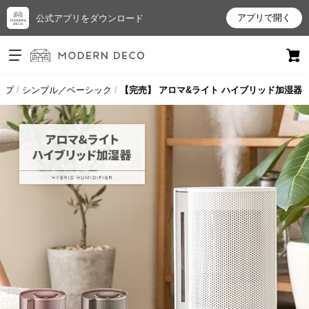
アプリで開く
公式アプリをダウンロード
ログイン
新規会員登録
ップ
シンプル／ベーシック
【完売】 アロマ&ライト ハイブリッド加湿器
お
気
に
入
り
ア
イ
テ
ム
最