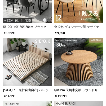
情
報
©
M
O
幅120/140/160/180cm ブラックフ
全12色 ヴィンテージ調 デザイナー
D
レーム ダイニング 大理石調 4人掛
ズシェルチェア
￥19,999
￥9,998
け
E
R
N
D
E
C
O
C
o.,
L
[S/D/Q/K・組替自由自在] パレット
幅80cm 天然木突板 ラウンドセン
t
ベッド 8/12/16枚セット
ターテーブル 美しい格子デザイン
d.
￥14,999
￥39,999
A