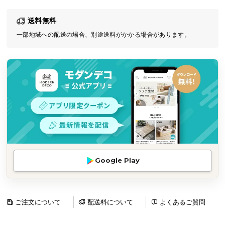
気
送料無料
ア
イ
一部地域への配送の場合、別途送料がかかる場合があります。
テ
ム
ラ
ン
キ
ン
グ
商
Google Play
品
カ
テ
ゴ
ご注文について
配送料について
よくあるご質問
リ
か