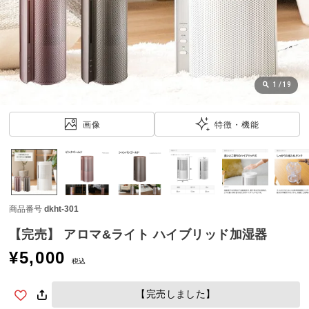
近
チ
ェ
ッ
ク
し
1
/
19
た
ア
画像
特徴・機能
イ
テ
ム
商品番号
dkht-301
特
集
【完売】 アロマ&ライト ハイブリッド加湿器
一
¥
5,000
覧
税込
【完売しました】
人