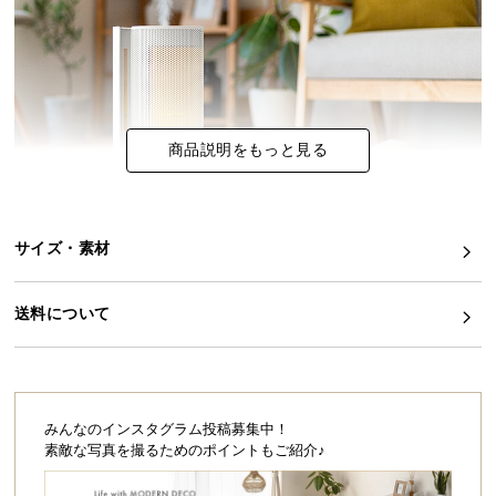
イ
ン
テ
リ
ア
商品説明をもっと見る
コ
ー
デ
ィ
サイズ・素材
ネ
ー
送料について
ト
か
ら
探
す
みんなのインスタグラム投稿募集中！
素敵な写真を撮るためのポイントもご紹介♪