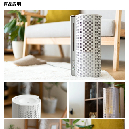
商品説明
ら
探
す
イ
ン
テ
リ
ア
テ
イ
ス
ト
か
ら
探
す