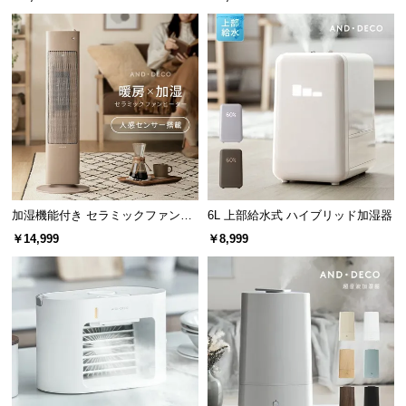
つ
い
て
開
梱
設
置
サ
ー
加湿機能付き セラミックファンヒ
6L 上部給水式 ハイブリッド加湿器
ビ
ーター
￥14,999
￥8,999
ス
に
つ
い
て
搬
入