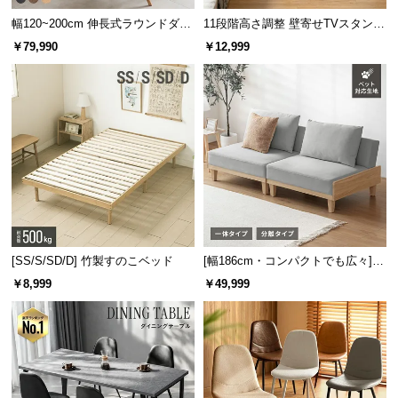
サ
幅120~200cm 伸長式ラウンドダイ
11段階高さ調整 壁寄せTVスタンド
ポ
ニングテーブル 6人掛け 天然木突
キャスター付き 上下左右角度調節
￥79,990
￥12,999
板 美しい格子デザイン
機能
ー
ト
お
知
ら
せ
[SS/S/SD/D] 竹製すのこベッド
[幅186cm・コンパクトでも広々] 3
ブ
人掛けソファベッド リクライニン
￥8,999
￥49,999
ロ
グ 天然木フレーム 北欧
グ
企
業