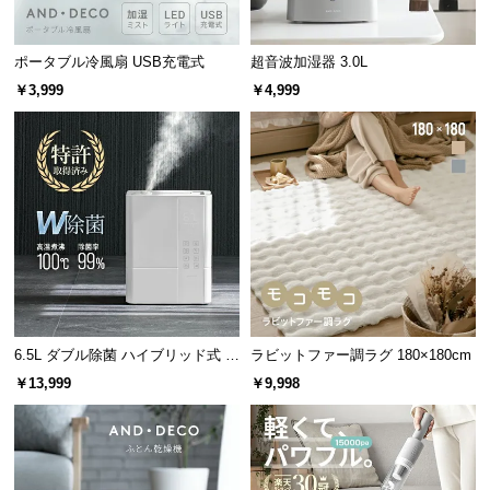
経
路
ポータブル冷風扇 USB充電式
超音波加湿器 3.0L
に
つ
￥3,999
￥4,999
い
て
返
品・
キ
ャ
ン
セ
ル
6.5L ダブル除菌 ハイブリッド式 U
ラビットファー調ラグ 180×180cm
に
Vライト+ヒーター除菌機能付き
￥13,999
￥9,998
つ
い
て