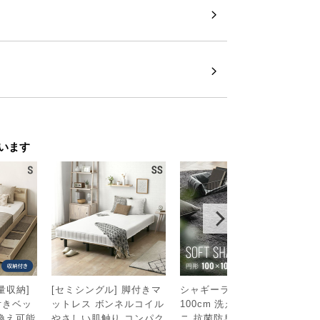
ゆったり設計
イズ感ながら、広々とした作業スペースと
います
容量収納]
[セミシングル] 脚付きマ
シャギーラグ 円形 100×
ブ
付きベッ
ットレス ボンネルコイル
100cm 洗える 防音 防ダ
タ
換え可能
やさしい肌触り コンパク
ニ 抗菌防臭 滑り止め付
マ