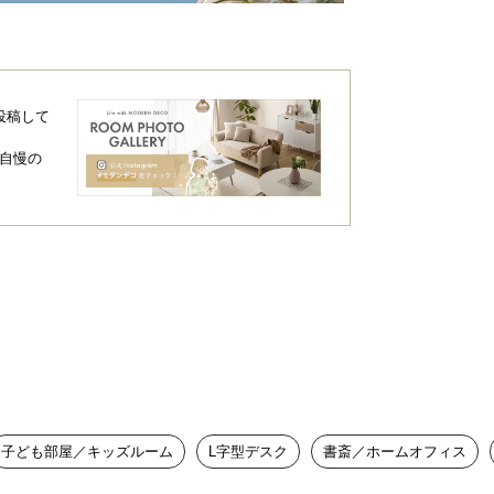
天板。PCを見ながら資料を広げたり、P
投稿して
自慢の
子ども部屋／キッズルーム
L字型デスク
書斎／ホームオフィス