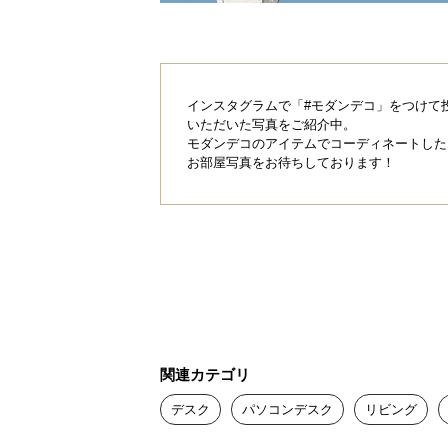
広く使えるようにフラットに広がった
C2台使いなどもできる広さです。
インスタグラムで「#モダンデコ」をつけて
いただいた写真をご紹介中。
モダンデコのアイテムでコーディネートした
お部屋写真をお待ちしております！
関連カテゴリ
デスク
パソコンデスク
リビング