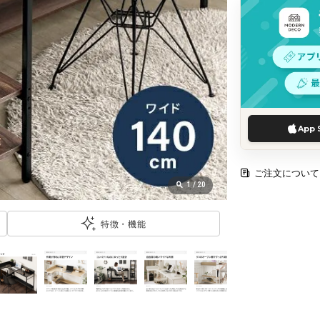
App 
ご注文について
1
/
20
特徴・機能