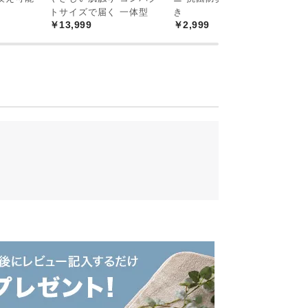
￥
トサイズで届く 一体型
き
￥13,999
￥2,999
奥行き
高さ
約76㎝
約84㎝
ドな天板