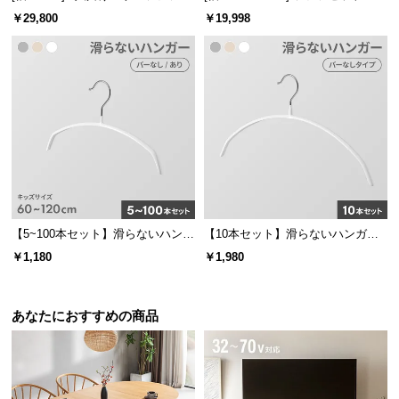
保
木製フレーム
イアウト自由！選べる4セット
￥29,800
￥19,998
証
に
つ
い
て
会
員
規
約
に
【5~100本セット】滑らないハンガ
【10本セット】滑らないハンガー
ー キッズサイズ
固定フック
つ
￥1,180
￥1,980
い
て
あなたにおすすめの商品
お
客
様