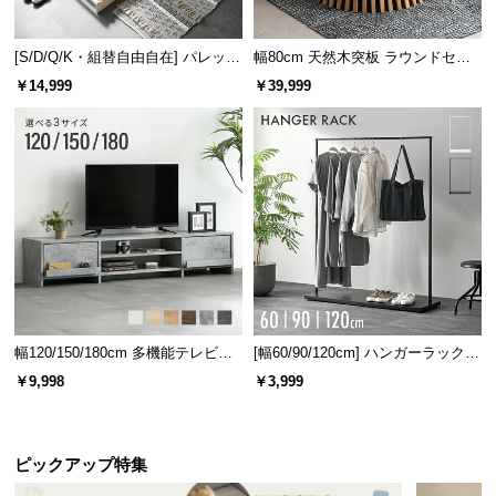
l
l
[S/D/Q/K・組替自由自在] パレット
幅80cm 天然木突板 ラウンドセン
ベッド 8/12/16枚セット
ターテーブル 美しい格子デザイン
￥14,999
￥39,999
幅120/150/180cm 多機能テレビボ
[幅60/90/120cm] ハンガーラック
ード 木目/石目調 オープン収納・
スチール 4段階高さ調節 サイドフ
￥9,998
￥3,999
引き出し収納付き
ック オープンラック シンプル
ピックアップ特集