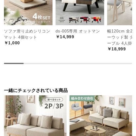
中
型
商
品
の
ソファ滑り止めシリコン
ds-005専用 オットマン
幅120cm 全
￥14,999
マット 4個セット
ーウッド製 ダ
配
￥1,000
ーブル 4人掛
送
￥18,999
に
つ
い
て
小
一緒にチェックされている商品
型
商
品
の
配
送
に