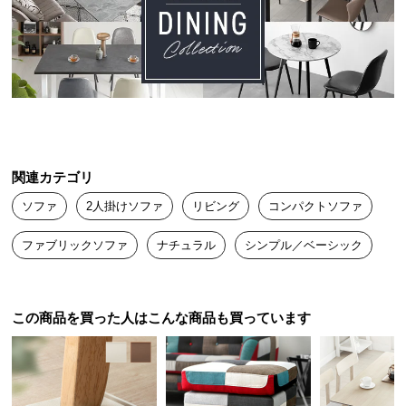
送
料
に
つ
い
て
大
関連カテゴリ
型
商
ソファ
2人掛けソファ
リビング
コンパクトソファ
品
の
ファブリックソファ
ナチュラル
シンプル／ベーシック
配
送
に
この商品を買った人はこんな商品も買っています
つ
い
て