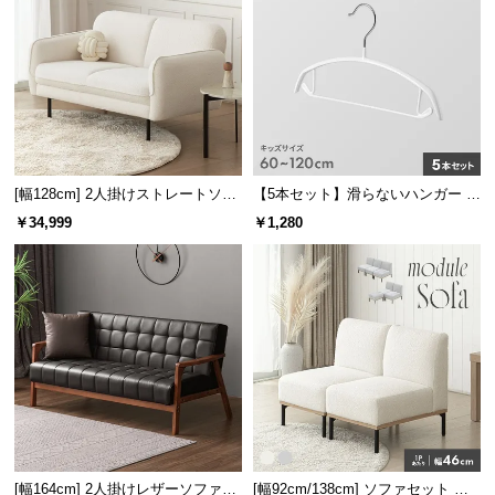
経
路
に
つ
い
て
[幅128cm] 2人掛けストレートソフ
【5本セット】滑らないハンガー キ
返
ァ シープボアタイプ
ッズサイズ バー付き 固定フック
品・
￥34,999
￥1,280
キ
ャ
ン
セ
ル
に
つ
い
て
[幅164cm] 2人掛けレザーソファー
[幅92cm/138cm] ソファセット レ