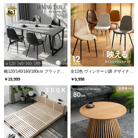
グ 天然木フレーム 北欧
情
報
©
M
O
D
E
R
N
D
幅120/140/160/180cm ブラックフ
全12色 ヴィンテージ調 デザイナー
E
レーム ダイニング 大理石調 4人掛
ズシェルチェア
￥19,999
￥9,998
C
け
O
C
o.,
L
t
d.
A