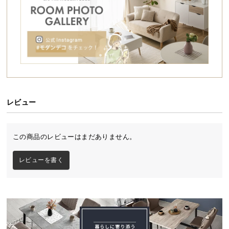
シ
ョ
ッ
ピ
ン
グ
ガ
イ
ド
レビュー
お
支
この商品のレビューはまだありません。
払
い
レビューを書く
に
つ
い
て
配