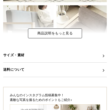
イ
ン
テ
リ
ア
商品説明をもっと見る
コ
ー
デ
ィ
サイズ・素材
ネ
ー
送料について
ト
か
ら
探
す
みんなのインスタグラム投稿募集中！
素敵な写真を撮るためのポイントもご紹介♪