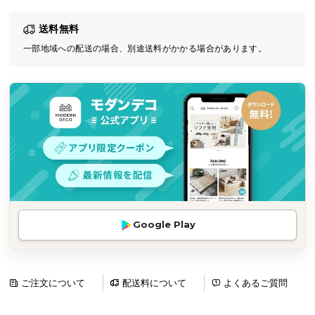
気
送料無料
ア
イ
一部地域への配送の場合、別途送料がかかる場合があります。
テ
ム
ラ
ン
キ
ン
グ
商
Google Play
品
カ
テ
ゴ
ご注文について
配送料について
よくあるご質問
リ
か