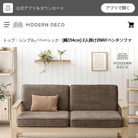
アプリで開く
公式アプリをダウンロード
ログイン
新規会員登録
トップ
シンプル／ベーシック
[幅154cm] 2人掛け2WAYベンチソファ
お
気
に
入
り
ア
イ
テ
ム
最