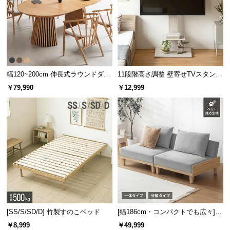
サ
ポ
ー
ト
幅120~200cm 伸長式ラウンドダイ
11段階高さ調整 壁寄せTVスタンド
お
ニングテーブル 6人掛け 天然木突
キャスター付き 上下左右角度調節
￥79,990
￥12,999
板 美しい格子デザイン
機能
知
ら
せ
ブ
ロ
グ
[SS/S/SD/D] 竹製すのこベッド
[幅186cm・コンパクトでも広々] 3
企
人掛けソファベッド リクライニン
￥8,999
￥49,999
業