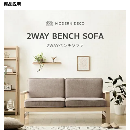
商品説明
ら
探
す
イ
ン
テ
リ
ア
テ
イ
ス
ト
か
ら
探
す