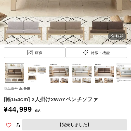
近
チ
ェ
ッ
ク
し
1
/
20
た
ア
画像
特徴・機能
イ
テ
ム
商品番号
ds-049
特
集
[幅154cm] 2人掛け2WAYベンチソファ
一
¥
44,999
覧
税込
【完売しました】
人