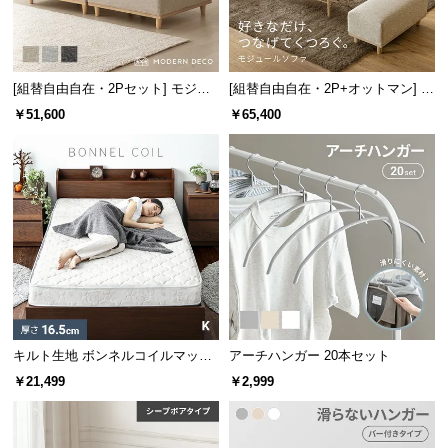
つ
い
て
[組替自由自在・2Pセット] モジュ
[組替自由自在・2P+オットマン] モ
ールソファ アームレス 天然木脚
ジュールソファ アームレス 天然木
￥51,600
￥65,400
開
洗えるカバー
脚 洗えるカバー
梱
設
置
サ
ー
ビ
ス
に
つ
い
キルト生地 ボンネルコイルマット
アーチハンガー 20本セット
て
レス K
￥21,499
￥2,999
搬
入