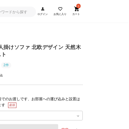
0
ログイン
お気に入り
カート
] 2人掛けソファ 北欧デザイン 天然木
スト
2件
前でのお渡しです、お部屋への運び込みと設置は
ます