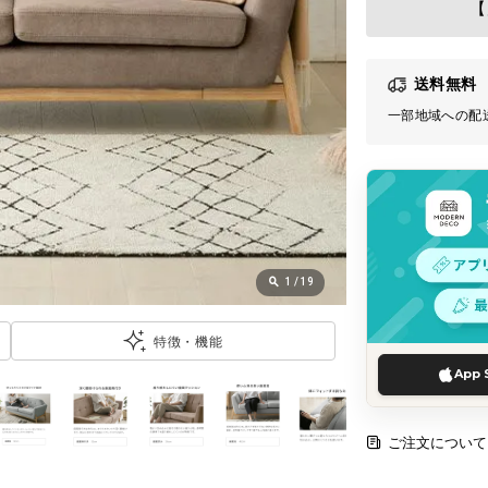
【
送料無料
一部地域への配
1
/
19
特徴・機能
App 
ご注文について