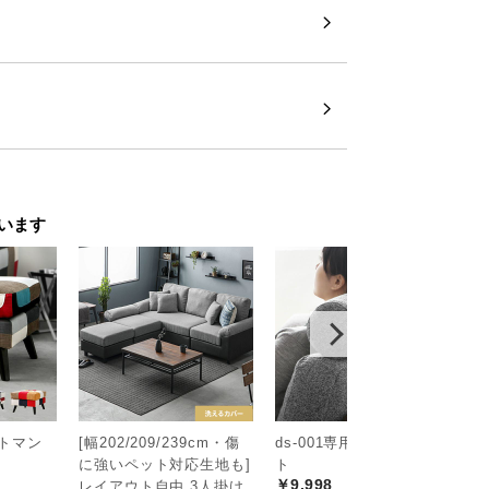
います
ットマン
[幅202/209/239cm・傷
ds-001専用 ヘッドレス
4
に強いペット対応生地も]
ト
チ
￥9,998
レイアウト自由 3人掛け
ル