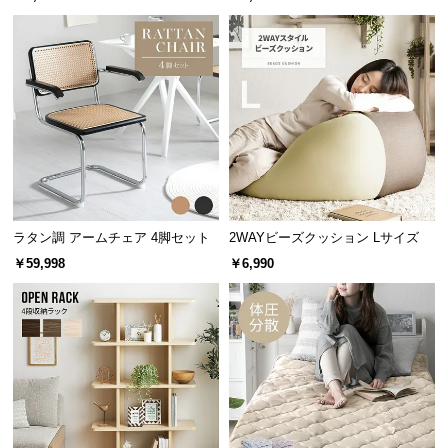
つ
い
て
開
梱
設
置
サ
ー
ラタン調 アームチェア 4脚セット
2WAYビーズクッション Lサイズ
ビ
￥59,998
￥6,990
ス
に
つ
い
て
搬
入