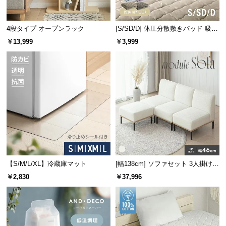
経
路
4段タイプ オープンラック
[S/SD/D] 体圧分散敷きパッド 吸湿
に
発熱マイクロファイバー
つ
￥13,999
￥3,999
い
て
返
品・
キ
ャ
ン
セ
ル
【S/M/L/XL】冷蔵庫マット
[幅138cm] ソファセット 3人掛け
に
オットマン付き
￥2,830
￥37,996
つ
い
て