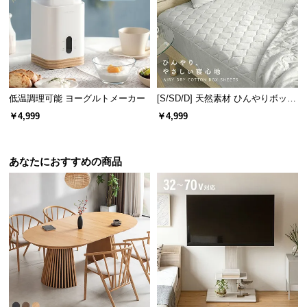
保
証
に
つ
い
て
低温調理可能 ヨーグルトメーカー
[S/SD/D] 天然素材 ひんやりボック
スシーツ 綿100% 洗える
会
￥4,999
￥4,999
員
規
約
あなたにおすすめの商品
に
つ
い
て
お
客
様