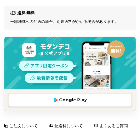
気
送料無料
ア
イ
一部地域への配送の場合、別途送料がかかる場合があります。
テ
ム
ラ
ン
キ
ン
グ
商
Google Play
品
カ
テ
ゴ
ご注文について
配送料について
よくあるご質問
リ
か