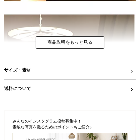
イ
ン
テ
リ
ア
商品説明をもっと見る
コ
ー
デ
ィ
サイズ・素材
ネ
ー
送料について
ト
か
ら
探
す
みんなのインスタグラム投稿募集中！
素敵な写真を撮るためのポイントもご紹介♪