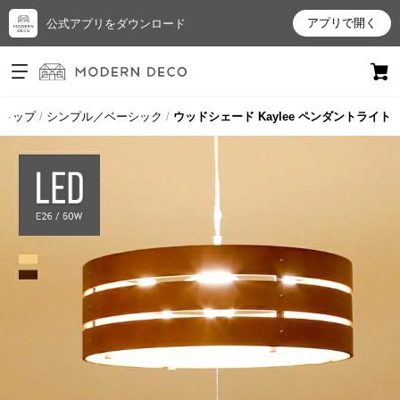
アプリで開く
公式アプリをダウンロード
ログイン
新規会員登録
トップ
シンプル／ベーシック
ウッドシェード Kaylee ペンダントライト
お
気
に
入
り
ア
イ
テ
ム
最