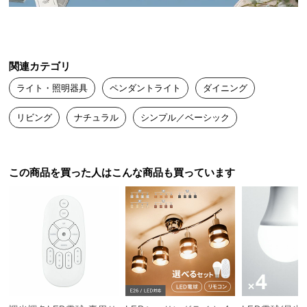
送
料
に
つ
関連カテゴリ
い
ライト・照明器具
ペンダントライト
ダイニング
て
リビング
ナチュラル
シンプル／ベーシック
大
型
商
品
この商品を買った人はこんな商品も買っています
の
配
送
に
つ
い
て