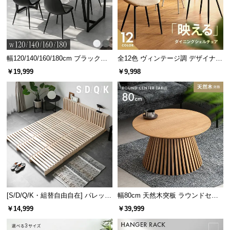
情
報
©
M
O
幅120/140/160/180cm ブラックフ
全12色 ヴィンテージ調 デザイナー
D
レーム ダイニング 大理石調 4人掛
ズシェルチェア
￥19,999
￥9,998
け
E
R
N
D
E
C
O
C
o.,
L
[S/D/Q/K・組替自由自在] パレット
幅80cm 天然木突板 ラウンドセン
t
ベッド 8/12/16枚セット
ターテーブル 美しい格子デザイン
d.
￥14,999
￥39,999
A