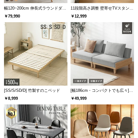
サ
幅120~200cm 伸長式ラウンドダイ
11段階高さ調整 壁寄せTVスタンド
ポ
ニングテーブル 6人掛け 天然木突
キャスター付き 上下左右角度調節
￥79,990
￥12,999
板 美しい格子デザイン
機能
ー
ト
お
知
ら
せ
[SS/S/SD/D] 竹製すのこベッド
[幅186cm・コンパクトでも広々] 3
ブ
人掛けソファベッド リクライニン
￥8,999
￥49,999
ロ
グ 天然木フレーム 北欧
グ
企
業