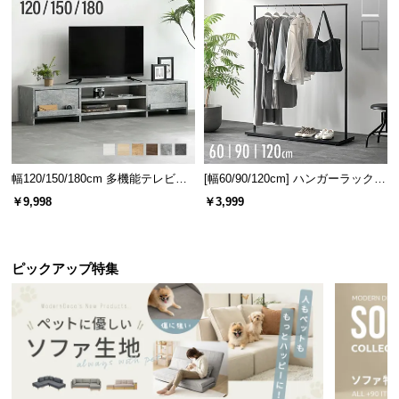
l
l
幅120/150/180cm 多機能テレビボ
[幅60/90/120cm] ハンガーラック
ード 木目/石目調 オープン収納・
スチール 4段階高さ調節 サイドフ
￥9,998
￥3,999
引き出し収納付き
ック オープンラック シンプル
ピックアップ特集