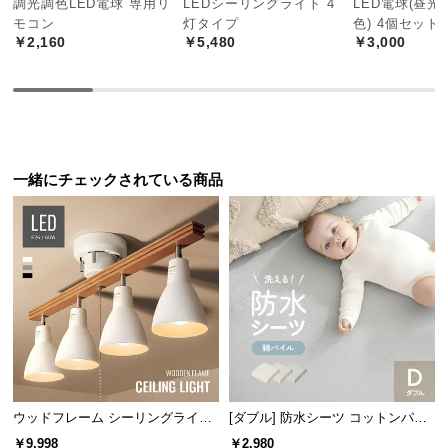
調光調色LED電球 専用リ
LEDシーリングライト 4
LED電球(昼
中
モコン
灯タイプ
色) 4個セット
型
￥2,160
￥5,480
￥3,000
商
品
の
配
送
に
一緒にチェックされている商品
つ
い
て
小
型
商
品
の
配
ウッドフレーム シーリングライト
[ダブル] 防水シーツ コットンパイ
送
ストレートタイプ
ル
￥9,998
￥2,980
に