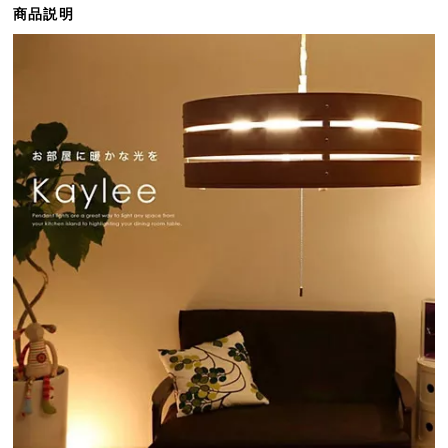
商品説明
ら
探
す
イ
ン
テ
リ
ア
テ
イ
ス
ト
か
ら
探
す