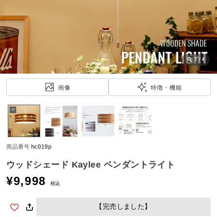
近
チ
ェ
ッ
ク
し
1
/
4
た
ア
画像
特徴・機能
イ
テ
ム
商品番号
hc019p
特
集
ウッドシェード Kaylee ペンダントライト
一
¥
9,998
覧
税込
【完売しました】
人