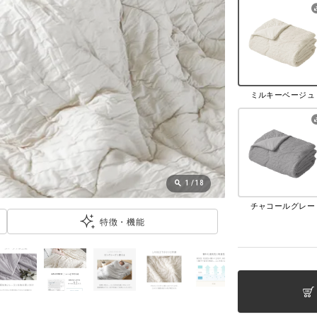
ミルキーベージュ
1
/
18
チャコールグレー
特徴・機能