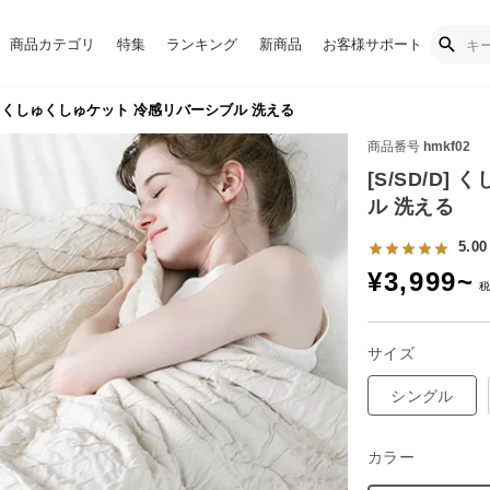
商品カテゴリ
特集
ランキング
新商品
お客様サポート
/D] くしゅくしゅケット 冷感リバーシブル 洗える
商品番号
hmkf02
[S/SD/D
ル 洗える
5.00
¥
3,999
~
サイズ
シングル
カラー