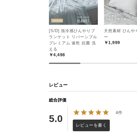
[S/D] 強冷感ひんやりブ
天然素材 ひんや
ランケット リバーシブル
ー
￥1,999
プレミアム 速乾 抗菌 洗
える
￥4,498
レビュー
総合評価
4件
5.0
レビューを書く