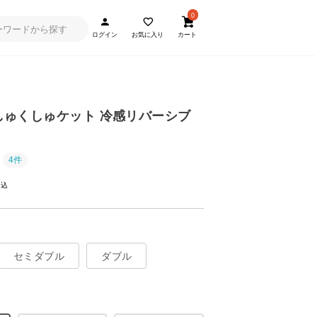
0
ログイン
お気に入り
カート
] くしゅくしゅケット 冷感リバーシブ
4件
セミダブル
ダブル