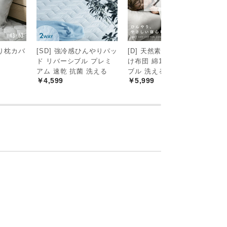
り枕カバ
[SD] 強冷感ひんやりパッ
[D] 天然素材 ひんやり掛
[
ド リバーシブル プレミ
け布団 綿100% リバーシ
や
アム 速乾 抗菌 洗える
ブル 洗える
0
￥4,599
￥5,999
￥