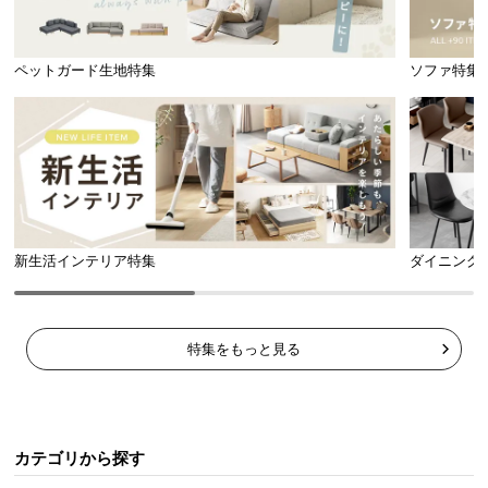
ペットガード生地特集
ソファ特集
新生活インテリア特集
ダイニング
横幅
奥行き
約7.6㎝
約10㎝
特集をもっと見る
カテゴリから探す
商品サイズ