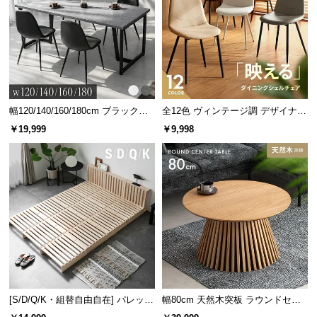
情
報
©
M
O
D
E
幅120/140/160/180cm ブラックフ
全12色 ヴィンテージ調 デザイナー
レーム ダイニング 大理石調 4人掛
ズシェルチェア
R
￥19,999
￥9,998
け
N
D
E
IPX4準拠の防水仕様で安心
C
O
C
防水性能規格はIPX4と高水準。キッチンや洗面所な
ど水が飛びやすい場所や濡れた手で操作しても安心
o.,
です。
L
t
d.
[S/D/Q/K・組替自由自在] パレット
幅80cm 天然木突板 ラウンドセン
A
ベッド 8/12/16枚セット
ターテーブル 美しい格子デザイン