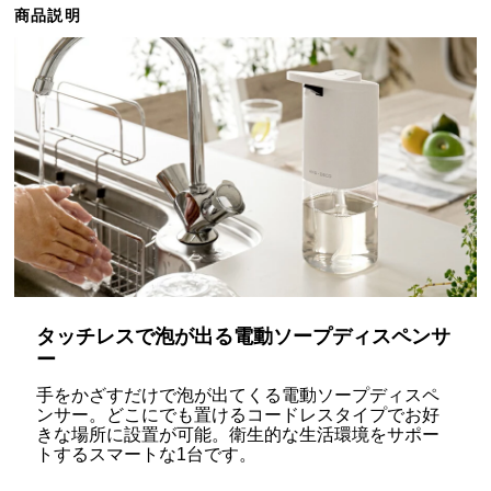
商品説明
ら
探
す
イ
ン
テ
リ
ア
テ
イ
ス
タッチレスで泡が出る電動ソープディスペンサ
ト
ー
か
手をかざすだけで泡が出てくる電動ソープディスペ
ら
ンサー。どこにでも置けるコードレスタイプでお好
探
きな場所に設置が可能。衛生的な生活環境をサポー
す
トするスマートな1台です。