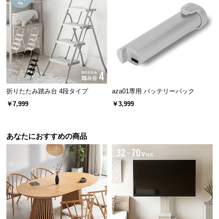
保
証
に
つ
い
て
会
センサー感知範囲
約3～6㎝
折りたたみ踏み台 4段タイプ
aza01専用 バッテリーパック
員
￥7,999
￥3,999
規
約
に
たっぷり入る大容量320ml
あなたにおすすめの商品
つ
い
て
タンクは約320mlも入る大容量サイズ。面倒な詰め替
えの手間を大幅に減らします。
お
客
様