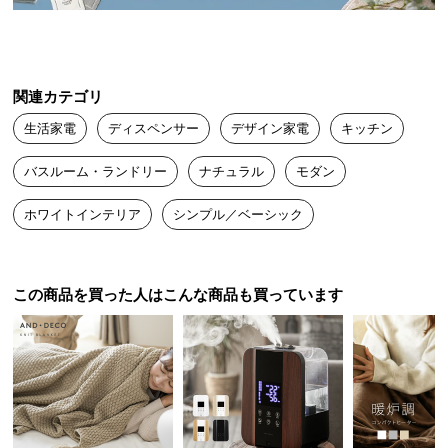
電源
送
4本
料
に
※乾電池は付属しておりません
つ
関連カテゴリ
い
生活家電
ディスペンサー
デザイン家電
キッチン
て
泡立て不要ですぐに洗える泡タイプ
バスルーム・ランドリー
ナチュラル
モダン
大
型
ホワイトインテリア
シンプル／ベーシック
面倒な泡立て作業が不要な泡洗剤タイプ。手間をか
商
けずに素早く手洗いが行えます。
品
の
配
この商品を買った人はこんな商品も買っています
送
に
つ
い
て