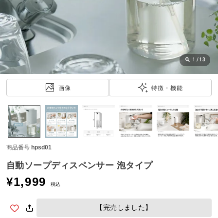
近
チ
ェ
ッ
ク
し
1
/
13
た
ア
画像
特徴・機能
イ
テ
ム
商品番号
hpsd01
特
集
自動ソープディスペンサー 泡タイプ
一
¥
1,999
覧
税込
【完売しました】
人