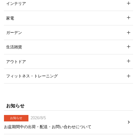
インテリア
※単位は「センチメートル」になります
家電
ガーデン
生活雑貨
アウトドア
フィットネス・トレーニング
横幅
奥行き
高さ
お知らせ
2026/8/5
お知らせ
約7.6㎝
約10㎝
約22㎝
お盆期間中の出荷・配送・お問い合わせについて