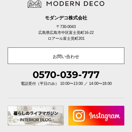
安心と信頼の「一年間保証」
モダンデコ株式会社
機能の損壊・部品の紛失など予期せぬトラブルに
も無償で対応。ご購入1年以内に不具合が発生した
〒730-0043
場合、新しくご交換させて頂きます。
広島県広島市中区富士見町16-22
ロアール富士見町201
お問い合わせ
0570-039-777
電話受付（平日のみ） 10:00〜13:00 ／ 14:00〜18:00