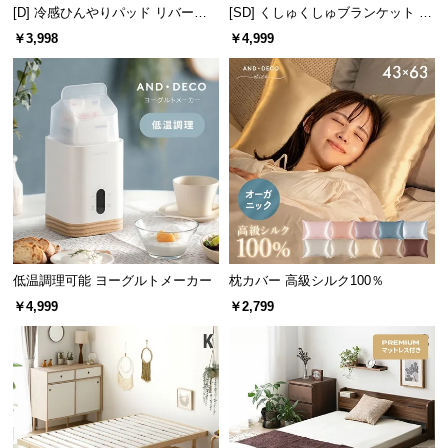
[D] 冷感ひんやりパッド リバーシ
[SD] くしゅくしゅブランケット レ
つ
ブル 速乾 抗菌 洗える
ーヨン100% とろける肌触り
￥3,998
￥4,999
い
て
吐出量
2段階（約1ml／約2ml）
開
梱
設
置
ストレスフリーな噴出時間
サ
ー
ビ
手をかざして泡が出るまで約1～2秒。ストレスなく
スムーズに手洗いできます。
ス
低温調理可能 ヨーグルトメーカー
枕カバー 高級シルク100％
に
￥4,999
￥2,799
つ
い
て
搬
入