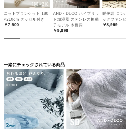
中
型
ニットブランケット 180
AND・DECO ハイブリッ
暖炉調 コンパ
商
×210cm タッセル付き
ド加湿器 ステンレス振動
ックファンヒ
品
￥7,500
￥8,999
子モデル 木目調
の
￥9,998
配
泡の量を2段階に調節可能
送
に
つ
泡の吐出量は2段階に調節が可能。お好みに合わせて
い
一緒にチェックされている商品
泡の量を変更できます。
て
小
型
商
品
の
配
送
に