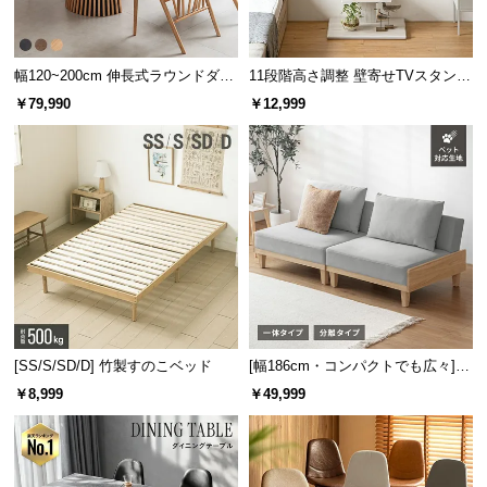
サ
ポ
ー
幅120~200cm 伸長式ラウンドダイ
11段階高さ調整 壁寄せTVスタンド
ニングテーブル 6人掛け 天然木突
キャスター付き 上下左右角度調節
ト
￥79,990
￥12,999
板 美しい格子デザイン
機能
お
知
ら
タンク容量
約320ml
せ
残量が分かりやすい透明タンク
ブ
ロ
液を入れるタンクは透明なので、タンク内の残量が
[SS/S/SD/D] 竹製すのこベッド
[幅186cm・コンパクトでも広々] 3
一目でわかります。
グ
人掛けソファベッド リクライニン
￥8,999
￥49,999
グ 天然木フレーム 北欧
企
業