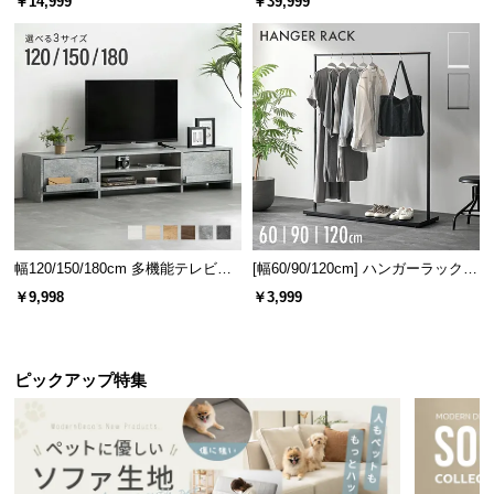
￥14,999
￥39,999
l
l
防水性能規格
IPX4
幅120/150/180cm 多機能テレビボ
[幅60/90/120cm] ハンガーラック
ード 木目/石目調 オープン収納・
スチール 4段階高さ調節 サイドフ
￥9,998
￥3,999
引き出し収納付き
ック オープンラック シンプル
扱いやすいスリムサイズ
ピックアップ特集
省スペースでも置けるコンパクトなサイズ感。未使
用時はちょっとした隙間に収納しておけるので便利
です。