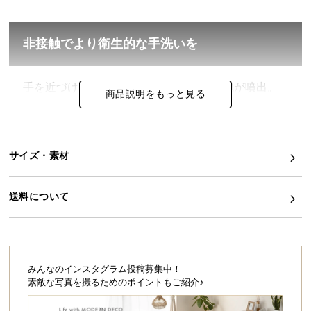
イ
ン
非接触でより衛生的な手洗いを
テ
リ
ア
手を近づけるとセンサーが感知し自動で泡が噴出。
商品説明をもっと見る
本体に触れることなく、清潔な状態で手洗いできま
コ
す。
ー
デ
ィ
サイズ・素材
ネ
ー
送料について
ト
か
ら
探
す
みんなのインスタグラム投稿募集中！
素敵な写真を撮るためのポイントもご紹介♪