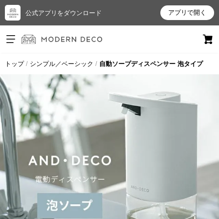
アプリで開く
公式アプリをダウンロード
ログイン
新規会員登録
トップ
シンプル／ベーシック
自動ソープディスペンサー 泡タイプ
お
気
に
入
り
ア
イ
テ
ム
最