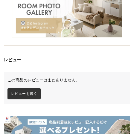
シ
ョ
ッ
電池で動くコードレス仕様
ピ
ン
グ
配線を気にせず使える電池式のコードレスタイプ。
ガ
コンセントのない場所でも自由に使用できます。
イ
ド
レビュー
お
支
この商品のレビューはまだありません。
払
い
レビューを書く
に
つ
い
て
配
単三型アルカリ乾電池×