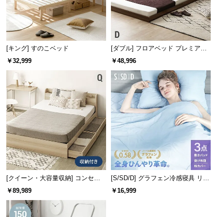
経
路
に
つ
[キング] すのこベッド
[ダブル] フロアベッド プレミアム
い
マットレス付き
噴出時間
約1～2秒
￥32,999
￥48,996
て
返
品・
キ
使いやすいセンサー感知距離
ャ
ン
セ
センサーの感知範囲は約3～6㎝。適度な距離で泡を
ル
噴出してくれます。
に
つ
[クイーン・大容量収納] コンセン
[S/SD/D] グラフェン冷感寝具 リバ
い
ト機能付きベッド 超極厚マットレ
ーシブル 3点セット 速乾 抗菌 洗え
￥89,989
￥16,999
ス付き
る
て