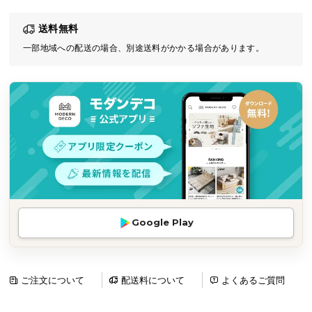
気
送料無料
ア
イ
一部地域への配送の場合、別途送料がかかる場合があります。
テ
ム
ラ
ン
キ
ン
グ
商
Google Play
品
カ
テ
ゴ
ご注文について
配送料について
よくあるご質問
リ
か