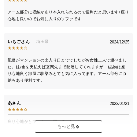
送
料
アーム部分に収納があり本入れられるので便利だと思います♪座り
心地も良いのでお気に入りのソファです
に
つ
い
て
いちご
埼玉県
2024/12/25
大
配達がマンションの出入り口まででしたがお女性二人で運べまし
型
た。(お金を支払えば玄関先まで配達してくれますが…)品物は座
商
り心地良く部屋に馴染みとても気に入ってます。アーム部分に収
品
納もあり便利です。
の
配
送
あ
2022/01/21
に
つ
い
座り心地がとてもよい。買ってよかった。

て
もっと見る
背もたれは少し低いので確認が必要。