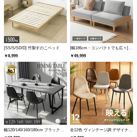
l
l
[SS/S/SD/D] 竹製すのこベッド
[幅186cm・コンパクトでも広々] 3
人掛けソファベッド リクライニン
￥8,999
￥49,999
グ 天然木フレーム 北欧
幅120/140/160/180cm ブラックフ
全12色 ヴィンテージ調 デザイナー
レーム ダイニング 大理石調 4人掛
ズシェルチェア