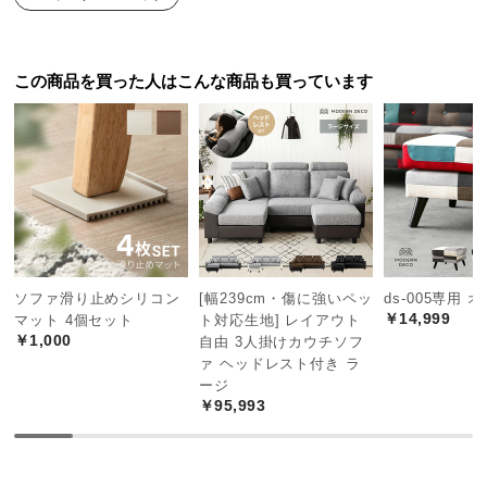
つ
い
て
この商品を買った人はこんな商品も買っています
開
梱
設
置
サ
ー
ビ
ソファ滑り止めシリコン
[幅239cm・傷に強いペッ
ds-005専用 
ス
￥14,999
マット 4個セット
ト対応生地] レイアウト
に
￥1,000
自由 3人掛けカウチソフ
つ
ァ ヘッドレスト付き ラ
い
ージ
て
￥95,993
搬
入