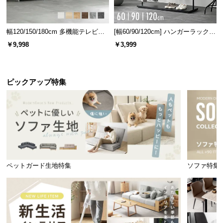
幅120/150/180cm 多機能テレビボ
[幅60/90/120cm] ハンガーラック
ード 木目/石目調 オープン収納・
スチール 4段階高さ調節 サイドフ
￥9,998
￥3,999
引き出し収納付き
ック オープンラック シンプル
ピックアップ特集
ペットガード生地特集
ソファ特集