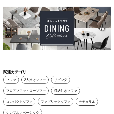
中
型
商
品
の
配
送
に
つ
い
て
関連カテゴリ
小
型
ソファ
2人掛けソファ
リビング
商
品
フロアソファ・ローソファ
収納付きソファ
の
コンパクトソファ
ファブリックソファ
ナチュラル
配
送
シンプル／ベーシック
に