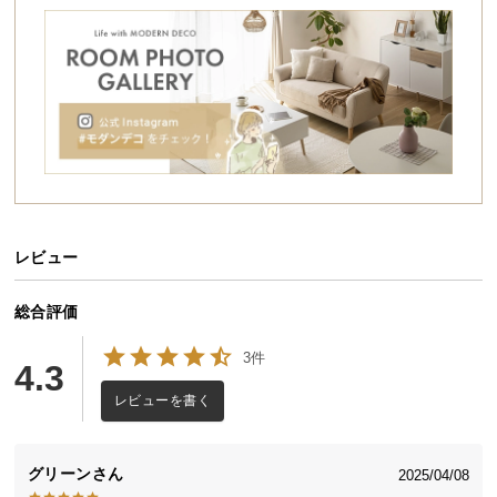
シ
ョ
ッ
ピ
ン
グ
ガ
イ
ド
レビュー
お
支
払
総合評価
い
3件
に
4.3
つ
レビューを書く
い
て
グリーン
2025/04/08
配