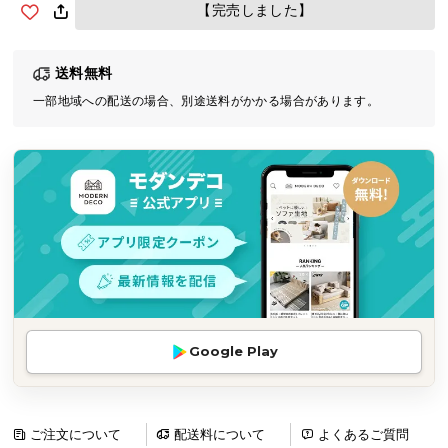
【完売しました】
気
ア
イ
送料無料
テ
一部地域への配送の場合、別途送料がかかる場合があります。
ム
ラ
ン
キ
ン
グ
商
品
カ
Google Play
テ
ゴ
リ
ご注文について
配送料について
よくあるご質問
か