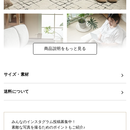
イ
ン
テ
リ
ア
コ
商品説明をもっと見る
ー
デ
ィ
ネ
サイズ・素材
ー
ト
か
送料について
ら
探
す
みんなのインスタグラム投稿募集中！
素敵な写真を撮るためのポイントもご紹介♪