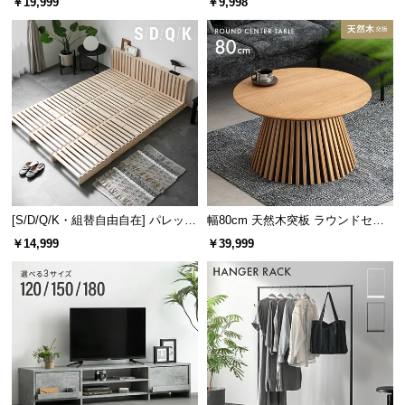
￥19,999
￥9,998
け
[S/D/Q/K・組替自由自在] パレット
幅80cm 天然木突板 ラウンドセン
ベッド 8/12/16枚セット
ターテーブル 美しい格子デザイン
￥14,999
￥39,999