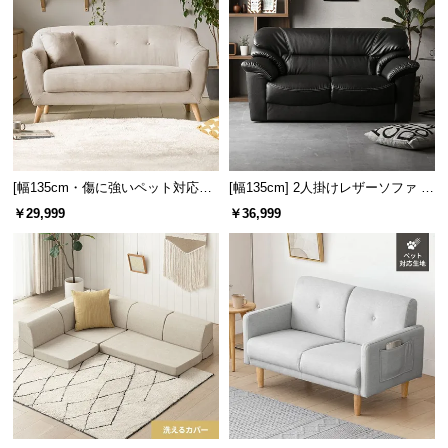
サ
ポ
ー
ト
お
知
[幅135cm・傷に強いペット対応生
[幅135cm] 2人掛けレザーソファ モ
地も] 天然木脚 2人掛けコンパクト
ダン 応接ソファ 肘付き 天然木構
ら
￥29,999
￥36,999
ソファ 北欧風
造材
せ
ブ
ロ
グ
企
業