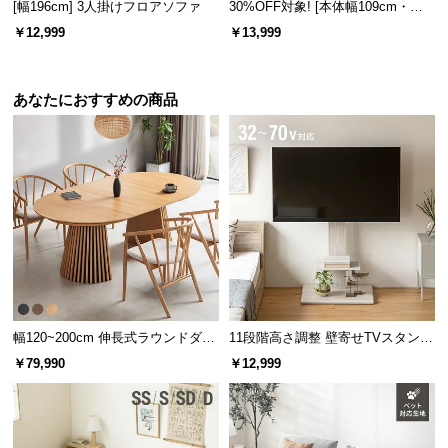
[幅196cm] 3人掛けフロアソファ
30%OFF対象! [本体幅109cm・傷
情
報
に強いペット対応生地] 2人掛け コ
￥12,999
￥13,999
ンパクトソファ ポケット付き
©
M
あなたにおすすめの商品
O
D
E
R
N
D
E
C
O
C
o.,
幅120~200cm 伸長式ラウンドダイ
11段階高さ調整 壁寄せTVスタンド
ニングテーブル 6人掛け 天然木突
キャスター付き 上下左右角度調節
L
￥79,990
￥12,999
板 美しい格子デザイン
機能
t
d.
A