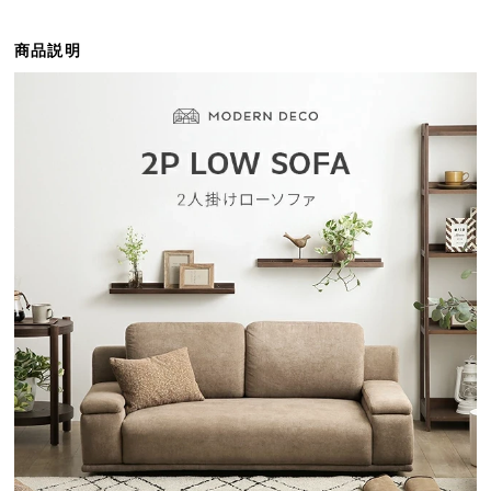
ら
探
商品説明
す
イ
ン
テ
リ
ア
テ
イ
ス
ト
か
ら
探
す