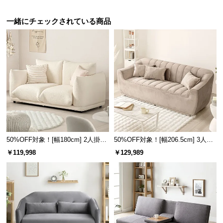
経
路
一緒にチェックされている商品
に
つ
い
て
返
品・
キ
ャ
ン
50%OFF対象！[幅180cm] 2人掛け
50%OFF対象！[幅206.5cm] 3人掛
セ
ソファ
けソファ
￥119,998
￥129,989
ル
に
つ
い
て