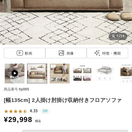
近
チ
ェ
ッ
ク
し
1
/
19
た
ア
動画
画像
特徴・機能
イ
テ
ム
商品番号
hy005
特
集
[幅135cm] 2人掛け肘掛け収納付きフロアソファ
一
覧
4.33
3件
¥
29,998
税込
人