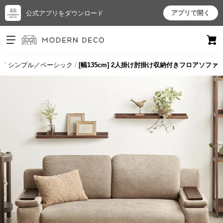
アプリで開く
公式アプリをダウンロード
ログイン
新規会員登録
プ
シンプル／ベーシック
[幅135cm] 2人掛け肘掛け収納付きフロアソファ
お
気
に
入
り
ア
イ
テ
ム
最