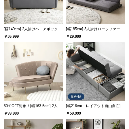
保
証
に
つ
い
[幅140cm] 2人掛けベロアボックス
[幅185cm] 3人掛けローソファー リ
ソファ
クライニング 格納式テーブル付き
て
￥36,999
￥29,999
アームレスフロアソファ
会
員
規
約
に
つ
い
て
50％OFF対象！[幅163.5cm] 2人掛
[幅216cm・レイアウト自由自在]
けソファ
大容量収納付き 3人掛けソファーベ
￥99,980
￥59,999
お
ッド 便利なスツール
客
様