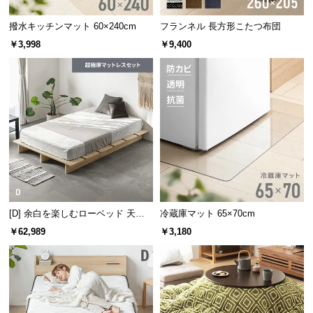
つ
撥水キッチンマット 60×240cm
フランネル 長方形こたつ布団
い
￥3,998
￥9,400
て
開
梱
設
置
サ
ー
ビ
ス
に
[D] 余白を楽しむローベッド 天然
冷蔵庫マット 65×70cm
つ
木調 ステージベッド 超極厚マット
￥62,989
￥3,180
レス付き
い
て
搬
入