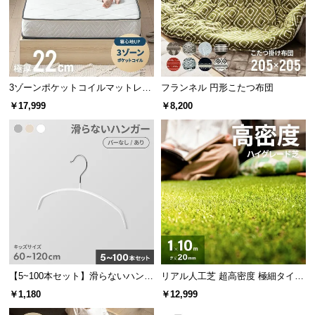
経
路
に
つ
い
3ゾーンポケットコイルマットレス
フランネル 円形こたつ布団
て
厚さ22cm D
￥17,999
￥8,200
返
品・
キ
ャ
ン
セ
ル
に
つ
い
【5~100本セット】滑らないハンガ
リアル人工芝 超高密度 極細タイプ
て
ー キッズサイズ
芝丈20mm 1×10m
￥1,180
￥12,999