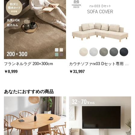
保
証
に
つ
い
て
会
員
フランネルラグ 200×300cm
カウチソファrx03 Dセット専用 交
規
換用カバー カウチ+2P+1P+オット
約
￥8,999
￥31,997
マン
に
つ
あなたにおすすめの商品
い
て
お
客
様