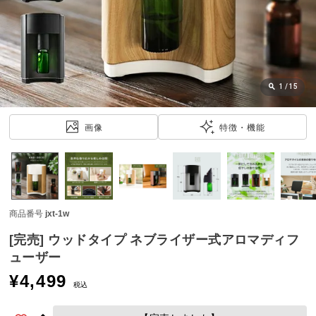
近
チ
ェ
ッ
ク
し
1
/
15
た
ア
画像
特徴・機能
イ
テ
ム
商品番号
jxt-1w
特
集
[完売] ウッドタイプ ネブライザー式アロマディフ
一
ューザー
覧
¥
4,499
税込
人