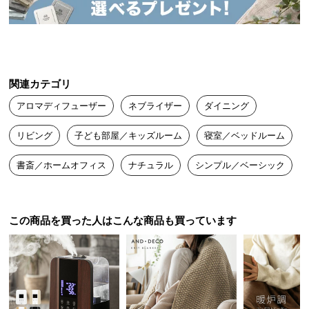
送
料
に
つ
い
関連カテゴリ
て
アロマディフューザー
ネブライザー
ダイニング
大
リビング
子ども部屋／キッズルーム
寝室／ベッドルーム
型
商
書斎／ホームオフィス
ナチュラル
シンプル／ベーシック
品
の
配
送
この商品を買った人はこんな商品も買っています
に
つ
い
て