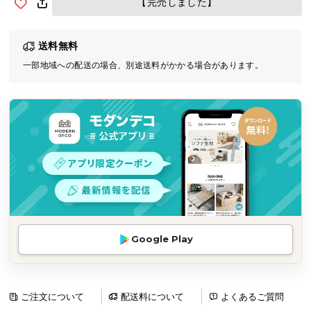
【完売しました】
気
ア
送料無料
イ
テ
一部地域への配送の場合、別途送料がかかる場合があります。
ム
ラ
ン
キ
ン
グ
商
品
Google Play
カ
テ
ゴ
リ
ご注文について
配送料について
よくあるご質問
か