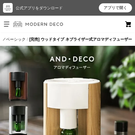
アプリで開く
公式アプリをダウンロード
ログイン
新規会員登録
ル／ベーシック
[完売] ウッドタイプ ネブライザー式アロマディフューザー
お
気
に
入
り
ア
イ
テ
ム
最