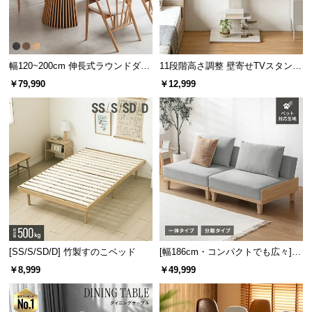
サ
ポ
ー
ト
幅120~200cm 伸長式ラウンドダイ
11段階高さ調整 壁寄せTVスタンド
ニングテーブル 6人掛け 天然木突
キャスター付き 上下左右角度調節
￥79,990
￥12,999
板 美しい格子デザイン
機能
お
知
ら
せ
ブ
ロ
グ
[SS/S/SD/D] 竹製すのこベッド
[幅186cm・コンパクトでも広々] 3
人掛けソファベッド リクライニン
￥8,999
￥49,999
グ 天然木フレーム 北欧
企
業