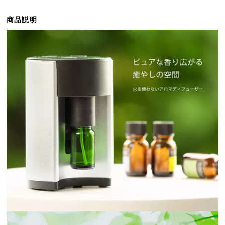
ら
探
商品説明
す
イ
ン
テ
リ
ア
テ
イ
ス
ト
か
ら
探
す