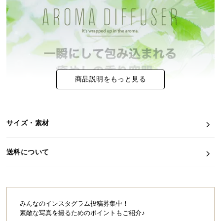
イ
ン
テ
リ
ア
コ
商品説明をもっと見る
ー
デ
ィ
ネ
サイズ・素材
ー
ト
送料について
か
ら
探
す
みんなのインスタグラム投稿募集中！
素敵な写真を撮るためのポイントもご紹介♪