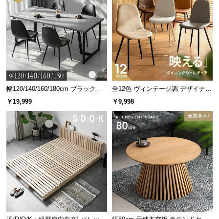
情
報
©
M
O
D
E
R
幅120/140/160/180cm ブラックフ
全12色 ヴィンテージ調 デザイナー
N
レーム ダイニング 大理石調 4人掛
ズシェルチェア
￥19,999
￥9,998
け
D
E
C
O
C
o.,
L
t
d.
A