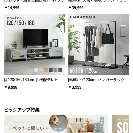
[S/D/Q/K・組替自由自在] パレット
幅80cm 天然木突板 ラウンドセン
l
ベッド 8/12/16枚セット
ターテーブル 美しい格子デザイン
￥14,999
￥39,999
l
幅120/150/180cm 多機能テレビボ
[幅60/90/120cm] ハンガーラック
ード 木目/石目調 オープン収納・
スチール 4段階高さ調節 サイドフ
￥9,998
￥3,999
引き出し収納付き
ック オープンラック シンプル
ピックアップ特集