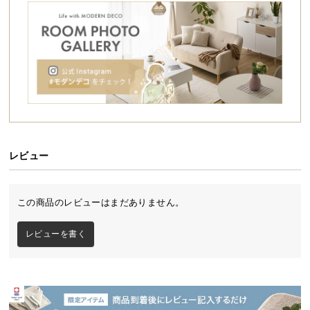
シ
ョ
ッ
ピ
ン
グ
ガ
イ
ド
レビュー
お
支
払
この商品のレビューはまだありません。
い
に
レビューを書く
つ
い
て
配