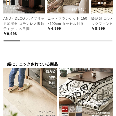
中
型
商
AND・DECO ハイブリッ
ニットブランケット 150
暖炉調 コンパ
品
ド加湿器 ステンレス振動
×190cm タッセル付き
ックファンヒ
の
￥4,999
￥8,999
子モデル 木目調
配
￥9,998
送
に
つ
い
て
一緒にチェックされている商品
小
型
商
品
の
配
送
に