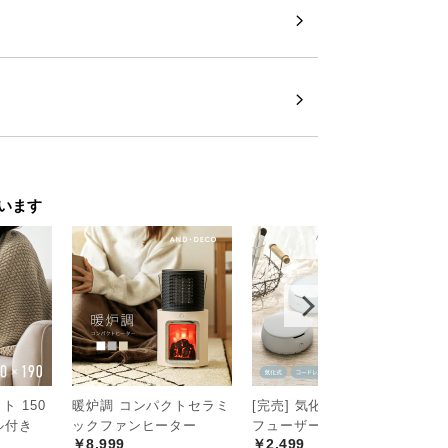
約10・25ml/h
散させる超音波式
います
ストにする超音波式を採用。アロマオイル
 150
暖炉調 コンパクトセラミ
[完売] 気化式アロマディ
ス
￥
セル付き
ックファンヒーター
フューザー
￥8,999
￥2,499