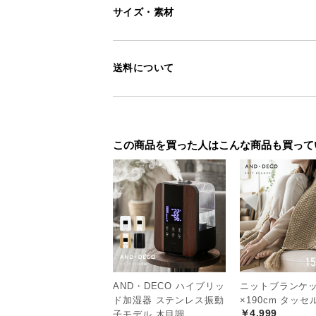
加湿量
サイズ・素材
送料について
ミストで香りを拡
この商品を買った人はこんな商品も買って
オイルを垂らした水を振動させてミ
本来の自然な香りを楽しめます。
AND・DECO ハイブリッ
ニットブランケット
ド加湿器 ステンレス振動
×190cm タッ
￥4,999
子モデル 木目調