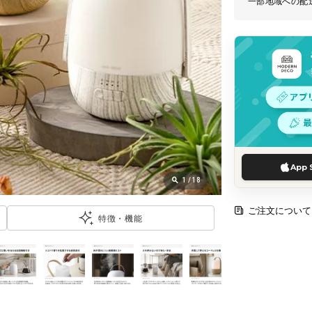
一部地域への配
App 
1
/
18
ご注文について
特徴・機能