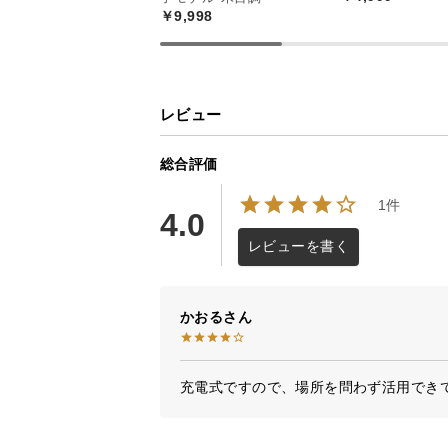
￥9,998
レビュー
総合評価
1件
4.0
レビューを書く
床が濡れにくい超
かおる
自然蒸発しやすい超微細ミストを放
く、快適にお使い頂けます。
充電式ですので、場所を問わず活用でき