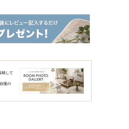
投稿して
自慢の
約5.8㎛