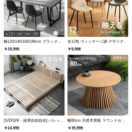
l
l
幅120/140/160/180cm ブラックフ
全12色 ヴィンテージ調 デザイナー
レーム ダイニング 大理石調 4人掛
ズシェルチェア
￥19,999
￥9,998
け
[S/D/Q/K・組替自由自在] パレット
幅80cm 天然木突板 ラウンドセン
ベッド 8/12/16枚セット
ターテーブル 美しい格子デザイン
￥14,999
￥39,999