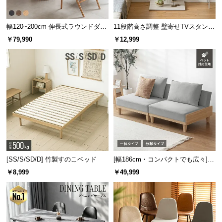
情
報
幅120~200cm 伸長式ラウンドダイ
11段階高さ調整 壁寄せTVスタンド
©
ニングテーブル 6人掛け 天然木突
キャスター付き 上下左右角度調節
￥79,990
￥12,999
M
板 美しい格子デザイン
機能
O
D
E
R
N
D
E
C
O
C
[SS/S/SD/D] 竹製すのこベッド
[幅186cm・コンパクトでも広々] 3
o.,
人掛けソファベッド リクライニン
￥8,999
￥49,999
グ 天然木フレーム 北欧
L
t
d.
A