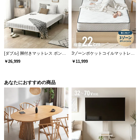
サ
ポ
ー
ト
お
[ダブル] 脚付きマットレス ボンネ
3ゾーンポケットコイルマットレス
知
ルコイル やさしい肌触り コンパク
厚さ22cm S/SD/D
￥26,999
￥11,999
ら
トサイズで届く 一体型
せ
あなたにおすすめの商品
ブ
ロ
グ
企
業