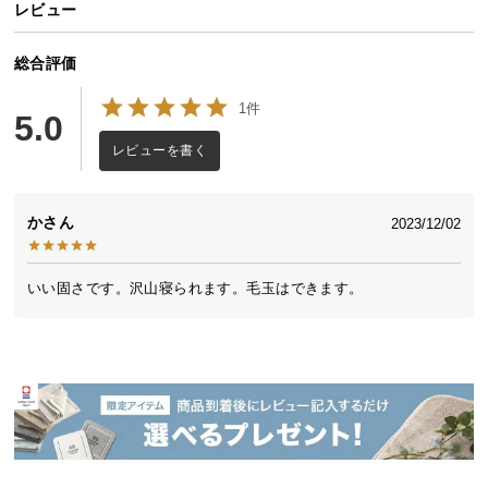
レビュー
送
料
総合評価
に
つ
1件
5.0
い
て
レビューを書く
大
型
か
2023/12/02
商
品
いい固さです。沢山寝られます。毛玉はできます。
の
配
送
に
つ
い
て