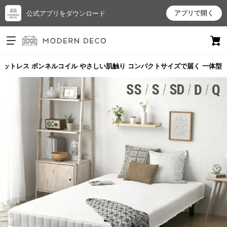
アプリで開く
公式アプリをダウンロード
ログイン
新規会員登録
 脚付きマットレス ボンネルコイル やさしい肌触り コンパクトサイズで届く 一体型
お
気
に
入
り
ア
イ
テ
ム
最