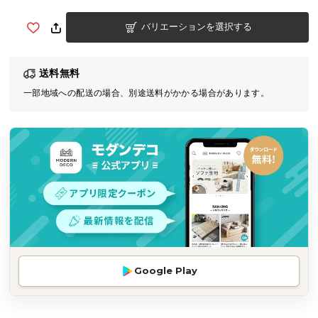
気
バリエーションを選択する
ア
イ
テ
送料無料
ム
一部地域への配送の場合、別途送料がかかる場合があります。
ラ
ン
キ
ン
グ
商
品
カ
テ
Google Play
ゴ
リ
か