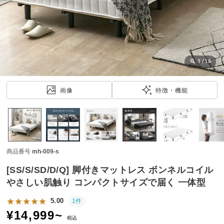
近
チ
ェ
ッ
ク
し
1
/
16
た
ア
画像
特徴・機能
イ
テ
ム
商品番号
mh-009-s
特
集
[SS/S/SD/D/Q] 脚付きマットレス ボンネルコイル
一
やさしい肌触り コンパクトサイズで届く 一体型
覧
5.00
1件
¥
14,999
~
税込
人