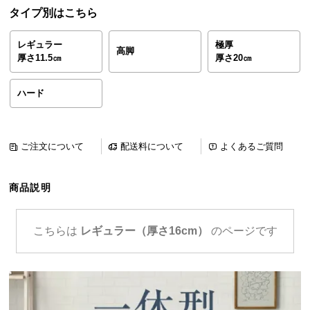
ら
タイプ別はこちら
探
す
レギュラー
極厚
高脚
厚さ11.5㎝
厚さ20㎝
イ
ハード
ン
テ
リ
ご注文について
配送料について
よくあるご質問
ア
テ
イ
商品説明
ス
ト
こちらは
レギュラー（厚さ16cm）
のページです
か
ら
探
す