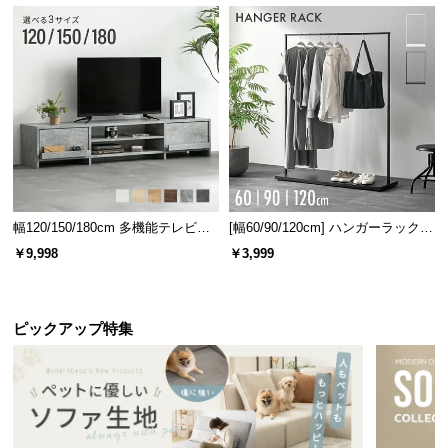
幅120/150/180cm 多機能テレビボ
[幅60/90/120cm] ハンガーラック
ード 木目/石目調 オープン収納・
スチール 4段階高さ調節 サイドフ
￥9,998
￥3,999
引き出し収納付き
ック オープンラック シンプル
ピックアップ特集