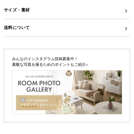
シ
ョ
サイズ・素材
ッ
ピ
送料について
ン
グ
ガ
イ
ド
みんなのインスタグラム投稿募集中！
素敵な写真を撮るためのポイントもご紹介♪
お
支
払
い
に
つ
い
て
配