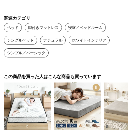
中
型
商
関連カテゴリ
品
ベッド
脚付きマットレス
寝室／ベッドルーム
の
配
シングルベッド
ナチュラル
ホワイトインテリア
送
に
シンプル／ベーシック
つ
い
て
この商品を買った人はこんな商品も買っています
小
型
商
品
の
配
送
に