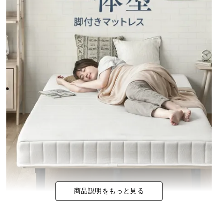
イ
ン
テ
リ
ア
コ
ー
デ
ィ
ネ
ー
ト
か
ら
探
す
商品説明をもっと見る