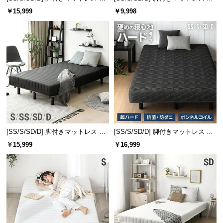
経
長25cm ボンネルコイル
ンネルコイル
￥15,999
￥9,998
路
に
つ
い
て
返
品・
キ
ャ
[SS/S/SD/D] 脚付きマットレス 極
[SS/S/SD/D] 脚付きマットレス ボ
ン
厚20cm ボンネルコイル
ンネルコイル ハードタイプ
セ
￥15,999
￥16,999
ル
に
つ
い
て