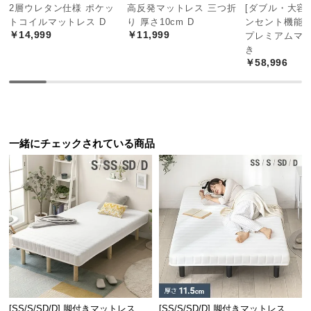
2層ウレタン仕様 ポケッ
高反発マットレス 三つ折
[ダブル・大容量
つ
トコイルマットレス D
り 厚さ10cm D
ンセント機能
い
￥14,999
￥11,999
プレミアムマ
て
き
￥58,996
開
梱
設
置
サ
一緒にチェックされている商品
ー
ビ
ス
に
つ
い
て
搬
入
[SS/S/SD/D] 脚付きマットレス 脚
[SS/S/SD/D] 脚付きマットレス ボ