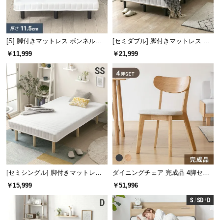
保
証
に
つ
[S] 脚付きマットレス ボンネルコ
[セミダブル] 脚付きマットレス ボ
い
イル
ンネルコイル やさしい肌触り コン
￥11,999
￥21,999
て
パクトサイズで届く 一体型
会
員
規
約
に
つ
い
て
[セミシングル] 脚付きマットレス
ダイニングチェア 完成品 4脚セッ
脚長25cm ボンネルコイル
ト
￥15,999
￥51,996
お
客
様