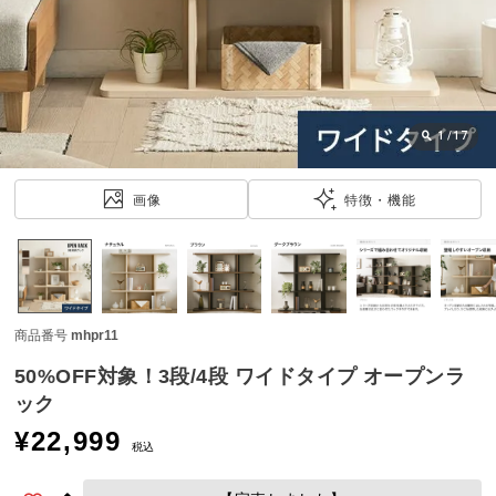
近
チ
ェ
ッ
ク
し
1
/
17
た
ア
画像
特徴・機能
イ
テ
ム
商品番号
mhpr11
特
集
50%OFF対象！3段/4段 ワイドタイプ オープンラ
一
ック
覧
¥
22,999
税込
人