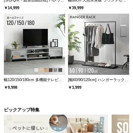
[S/D/Q/K・組替自由自在] パレット
幅80cm 天然木突板 ラウンドセン
約31㎝
約32㎝
l
ベッド 8/12/16枚セット
ターテーブル 美しい格子デザイン
￥14,999
￥39,999
l
広々とした天板上のスペース
ディスプレイスペースとしても最適な天板上のスペ
ースは、小物や植物を飾って自分好みのインテリア
を楽しめます。
幅120/150/180cm 多機能テレビボ
[幅60/90/120cm] ハンガーラック
ード 木目/石目調 オープン収納・
スチール 4段階高さ調節 サイドフ
￥9,998
￥3,999
引き出し収納付き
ック オープンラック シンプル
ピックアップ特集