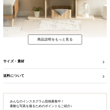
イ
ン
テ
リ
ア
コ
商品説明をもっと見る
ー
デ
ィ
ネ
サイズ・素材
ー
ト
送料について
か
ら
探
す
みんなのインスタグラム投稿募集中！
素敵な写真を撮るためのポイントもご紹介♪