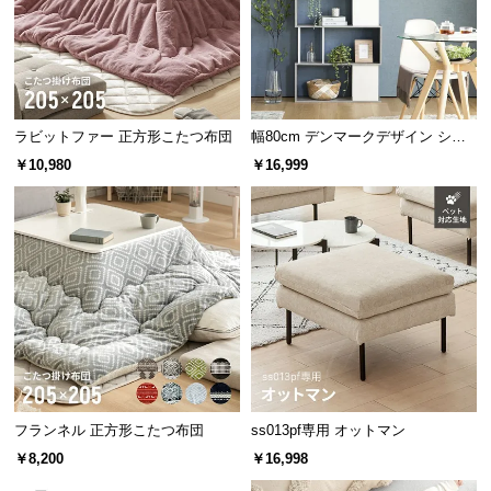
経
路
に
つ
い
ラビットファー 正方形こたつ布団
幅80cm デンマークデザイン シェ
て
ルフ
厚み
約2.5cm
￥10,980
￥16,999
返
品・
キ
ャ
アイディア次第で使い方いろいろ
ン
セ
ル
使い勝手の良いサイズ感のため、アイディア次第で
に
色々な使い方が可能。より快適な空間を造り出しま
す。
つ
い
フランネル 正方形こたつ布団
ss013pf専用 オットマン
て
￥8,200
￥16,998