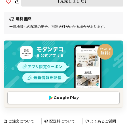
【完売しました】
気
ア
送料無料
イ
テ
一部地域への配送の場合、別途送料がかかる場合があります。
ム
ラ
ン
キ
ン
グ
商
品
Google Play
カ
テ
ゴ
リ
ご注文について
配送料について
よくあるご質問
か