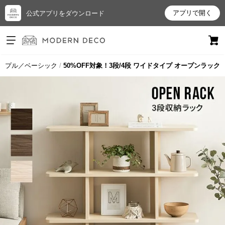
アプリで開く
公式アプリをダウンロード
ログイン
新規会員登録
ンプル／ベーシック
50%OFF対象！3段/4段 ワイドタイプ オープンラック
お
気
に
入
り
ア
イ
テ
ム
最