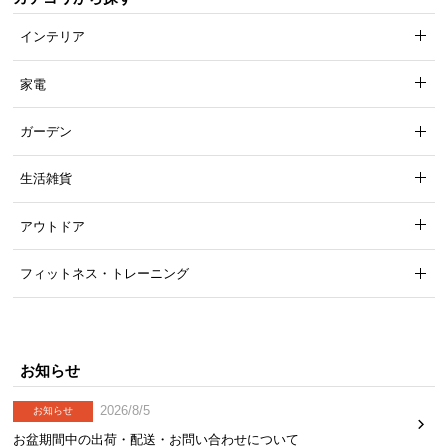
インテリア
家電
ガーデン
見た目を損なわせない背面化粧
生活雑貨
背面に化粧仕上げを施しており、どの面を表にして
アウトドア
もお部屋の雰囲気を損なわず美しく収納できます。
フィットネス・トレーニング
お知らせ
2026/8/5
お知らせ
お盆期間中の出荷・配送・お問い合わせについて