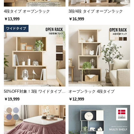
つ
4段タイプ オープンラック
3段/4段 タイプ オープンラック
い
￥13,999
￥16,999
て
横幅
奥行き
高さ
開
梱
約119.5㎝
約32㎝
約111.5㎝
設
置
サ
ー
重厚感のある板の厚み
ビ
しっかりとした厚みのある板で構成されたラック
ス
は、置くだけで重厚感のある雰囲気を演出すること
ができます。
に
50%OFF対象！3段 ワイドタイプ
オープンラック 4段タイプ
つ
オープンラック
￥19,999
￥12,999
い
て
搬
入