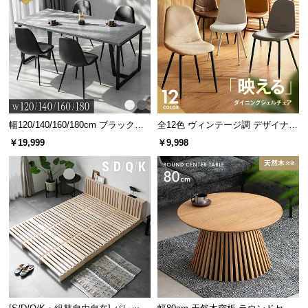
情
報
端まで無駄のないサイドスペース
©
サイドスペースの幅は
約31cm
。物が出し入れしやす
い仕様になっているので気軽に手を伸ばしてご利用
M
いただけます｡
O
D
E
R
幅120/140/160/180cm ブラックフ
全12色 ヴィンテージ調 デザイナー
N
レーム ダイニング 大理石調 4人掛
ズシェルチェア
￥19,999
￥9,998
け
D
E
C
O
C
o.,
L
t
横幅
奥行き
d.
A