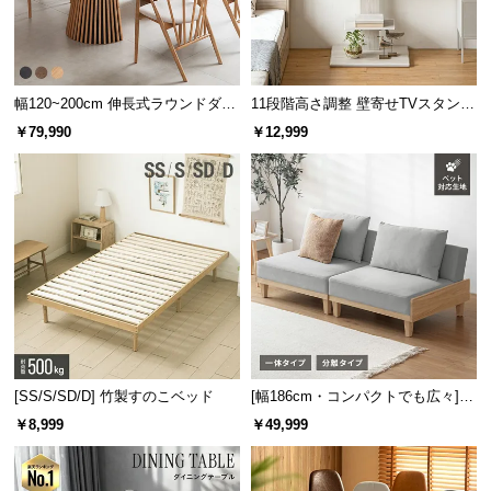
サ
棚板の横幅は
約52cm
と広く設計されているため、雑
ポ
誌や本などたっぷりゆったりと収納できます。
ー
ト
幅120~200cm 伸長式ラウンドダイ
11段階高さ調整 壁寄せTVスタンド
ニングテーブル 6人掛け 天然木突
キャスター付き 上下左右角度調節
￥79,990
￥12,999
板 美しい格子デザイン
機能
お
知
ら
せ
ブ
ロ
横幅
奥行き
グ
[SS/S/SD/D] 竹製すのこベッド
[幅186cm・コンパクトでも広々] 3
人掛けソファベッド リクライニン
￥8,999
￥49,999
約52㎝
約32㎝
グ 天然木フレーム 北欧
企
業