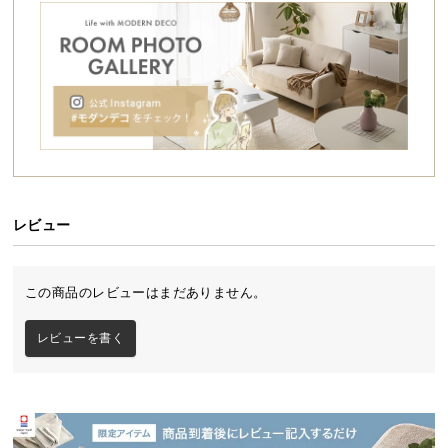
シ
ョ
ッ
ピ
ン
グ
ガ
イ
ワイドで開放的なオープンラック
ド
開放感あふれる格子状のデザイン。収納するものを
惹きたてながら魅せる、ワイドサイズの3段オープン
レビュー
お
ラックです。ライフスタイルに合わせて配置アレン
ジも自由自在にできます。
支
払
この商品のレビューはまだありません。
い
に
レビューを書く
シリーズで組み合わせてオリジナルの収納に
つ
い
て
シリーズからお好みの形を選んでカスタマイズコー
デ。統一感が生まれ、お部屋の広さに合わせたラッ
配