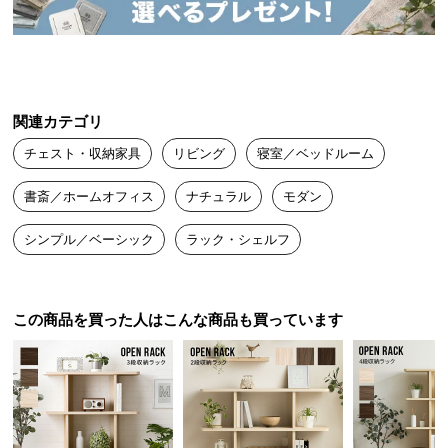
クができます。
送
料
に
つ
い
関連カテゴリ
て
チェスト・収納家具
リビング
寝室／ベッドルーム
大
書斎／ホームオフィス
ナチュラル
モダン
型
商
シンプル／ベーシック
ラック・シェルフ
品
の
配
送
この商品を買った人はこんな商品も買っています
に
スリムサイズで空間にフィット
つ
い
て
スリムな奥行きでちょっとしたスペースにもすっき
り置けるサイズ感。A4の書類も収納できる十分な高