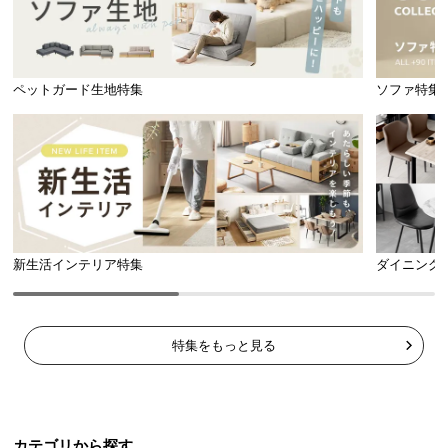
横幅
奥行き
約119.5㎝
約32㎝
ペットガード生地特集
ソファ特集
配線がしやすいオープンタイプ
背面がオープンなデザインのため、電化製品などコ
ードの配線もらくらく行うことができます。
新生活インテリア特集
ダイニング
特集をもっと見る
カテゴリから探す