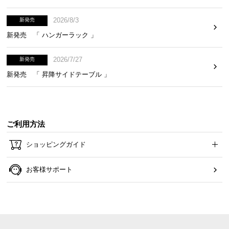
2026/8/3
新発売
新発売 「 ハンガーラック 」
2026/7/27
新発売
木目調が美しいデザイン
新発売 「 昇降サイドテーブル 」
まるで天然木のような、自然な木目調に仕上げまし
た。お部屋馴染みの良い美しいデザインです。
ご利用方法
ショッピングガイド
お客様サポート