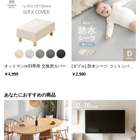
保
証
に
つ
い
て
会
員
オットマンrx03専用 交換用カバー
[ダブル] 防水シーツ コットンパイ
規
ル
約
￥4,999
￥2,980
に
ディスプレイラックとして
つ
シンプルに区切られた棚には、お気に入りの小物や
あなたにおすすめの商品
い
雑誌などを綺麗に魅せて収納できます。
て
お
ゆったり幅で収納力抜群
客
様