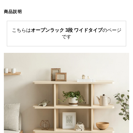
ら
探
商品説明
す
こちらは
オープンラック 3段 ワイドタイプ
のページ
です
イ
ン
テ
リ
ア
テ
イ
ス
ト
か
ら
探
す