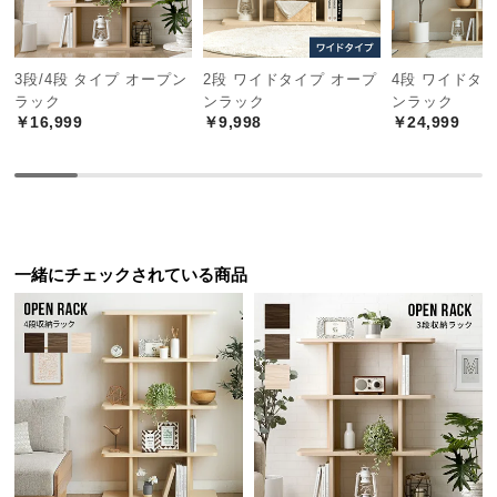
さがあります。
中
型
商
3段/4段 タイプ オープン
2段 ワイドタイプ オープ
4段 ワイドタ
品
ラック
ンラック
ンラック
の
￥16,999
￥9,998
￥24,999
配
送
に
つ
い
て
一緒にチェックされている商品
小
型
商
品
の
配
送
に