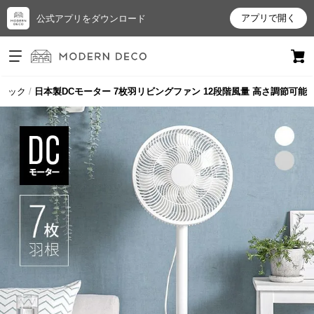
アプリで開く
公式アプリをダウンロード
ログイン
新規会員登録
シック
日本製DCモーター 7枚羽リビングファン 12段階風量 高さ調節可能
お
気
に
入
り
ア
イ
テ
ム
最