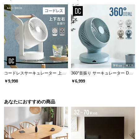
経
路
に
つ
い
て
返
品・
キ
コードレスサーキュレーター 上下
360°首振り サーキュレーター DC
ャ
左右首振り 持ち手付き
モーター マイナスイオン搭載 プレ
￥9,998
￥6,999
ン
ミアムタイプ
セ
ル
あなたにおすすめの商品
に
つ
い
て