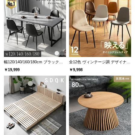
サ
ポ
ー
ト
お
知
幅120/140/160/180cm ブラックフ
全12色 ヴィンテージ調 デザイナー
ら
レーム ダイニング 大理石調 4人掛
ズシェルチェア
せ
￥19,999
￥9,998
け
ブ
ロ
グ
企
業