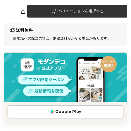
気
バリエーションを選択する
ア
イ
テ
送料無料
ム
一部地域への配送の場合、別途送料がかかる場合があります。
ラ
ン
キ
ン
グ
商
品
カ
テ
Google Play
ゴ
リ
か