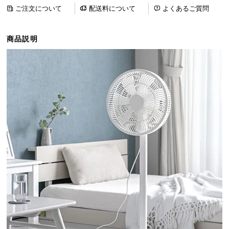
ら
ご注文について
配送料について
よくあるご質問
探
す
商品説明
イ
ン
テ
リ
ア
テ
イ
ス
ト
か
ら
探
す