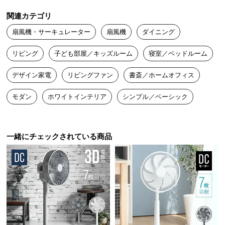
送
関連カテゴリ
料
に
扇風機・サーキュレーター
扇風機
ダイニング
つ
リビング
子ども部屋／キッズルーム
寝室／ベッドルーム
い
て
デザイン家電
リビングファン
書斎／ホームオフィス
大
モダン
ホワイトインテリア
シンプル／ベーシック
型
商
品
の
一緒にチェックされている商品
配
送
に
つ
い
て