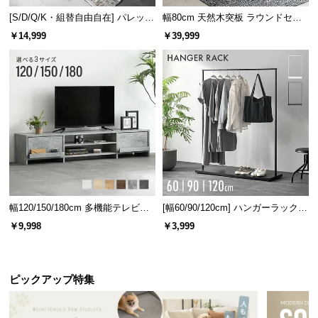
情
報
[S/D/Q/K・組替自由自在] パレット
幅80cm 天然木突板 ラウンドセン
ベッド 8/12/16枚セット
ターテーブル 美しい格子デザイン
￥14,999
￥39,999
©
M
O
D
E
R
N
D
E
C
O
幅120/150/180cm 多機能テレビボ
[幅60/90/120cm] ハンガーラック
ード 木目/石目調 オープン収納・
スチール 4段階高さ調節 サイドフ
C
￥9,998
￥3,999
引き出し収納付き
ック オープンラック シンプル
o.,
L
t
ピックアップ特集
d.
A