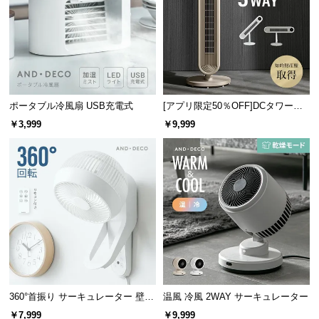
つ
い
て
開
梱
ポータブル冷風扇 USB充電式
[アプリ限定50％OFF]DCタワーフ
設
ァン 縦横斜め3WAY
￥3,999
￥9,999
置
サ
ー
ビ
ス
に
つ
い
て
搬
360°首振り サーキュレーター 壁掛
温風 冷風 2WAY サーキュレーター
け式タイプ
入
￥7,999
￥9,999