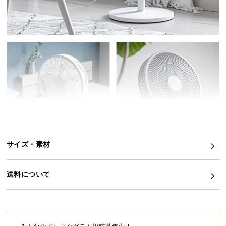
イ
ン
テ
リ
ア
コ
ー
デ
ィ
ネ
ー
ト
サイズ・素材
か
ら
送料について
探
す