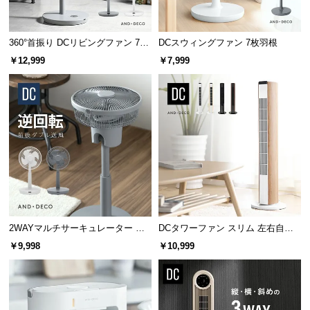
中
型
商
360°首振り DCリビングファン 7枚
DCスウィングファン 7枚羽根
品
羽根 26段階風量 高さ調節可能
￥12,999
￥7,999
の
配
送
に
つ
い
て
小
型
2WAYマルチサーキュレーター 前
DCタワーファン スリム 左右自動
商
後ダブル送風
首振り 8段階風量
品
￥9,998
￥10,999
の
配
送
に