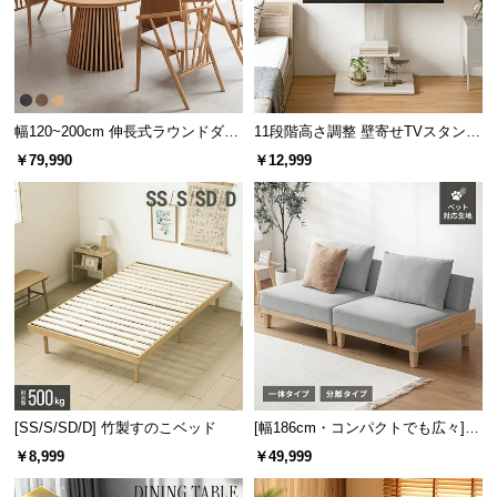
保
証
に
つ
い
幅120~200cm 伸長式ラウンドダイ
11段階高さ調整 壁寄せTVスタンド
て
ニングテーブル 6人掛け 天然木突
キャスター付き 上下左右角度調節
￥79,990
￥12,999
板 美しい格子デザイン
機能
会
員
規
約
に
つ
い
て
[SS/S/SD/D] 竹製すのこベッド
[幅186cm・コンパクトでも広々] 3
お
人掛けソファベッド リクライニン
￥8,999
￥49,999
客
グ 天然木フレーム 北欧
様