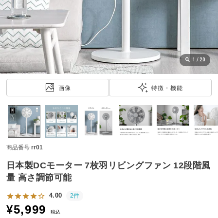
近
チ
ェ
ッ
ク
し
1
/
20
た
ア
画像
特徴・機能
イ
テ
ム
商品番号
rr01
特
集
日本製DCモーター 7枚羽リビングファン 12段階風
一
量 高さ調節可能
覧
4.00
2件
¥
5,999
税込
人