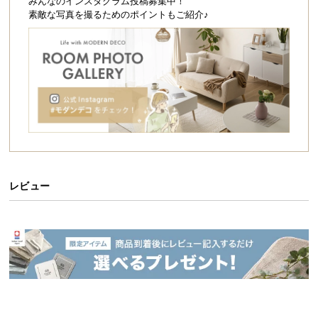
シ
みんなのインスタグラム投稿募集中！
素敵な写真を撮るためのポイントもご紹介♪
ョ
ッ
ピ
ン
グ
ガ
イ
ド
お
支
レビュー
払
い
に
つ
い
て
配