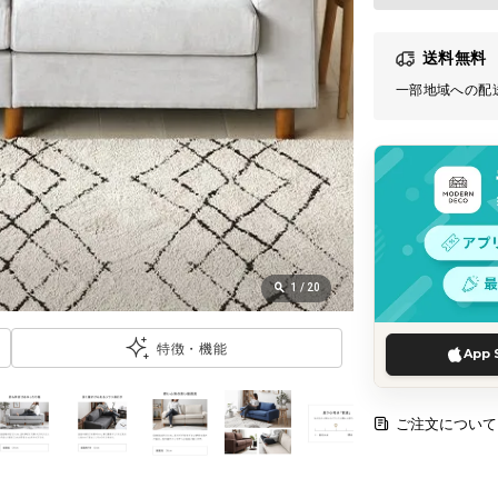
送料無料
一部地域への配
1
/
20
特徴・機能
App 
ご注文について