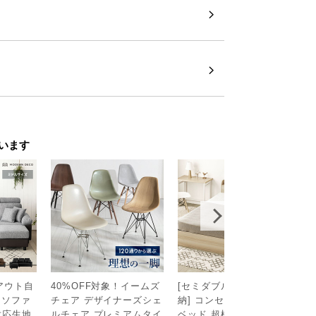
います
イアウト自
40%OFF対象！イームズ
[セミダブル・大容量収
ポ
チソファ
チェア デザイナーズシェ
納] コンセント機能付き
ス
対応生地
ルチェア プレミアムタイ
ベッド 超極厚マットレス
0