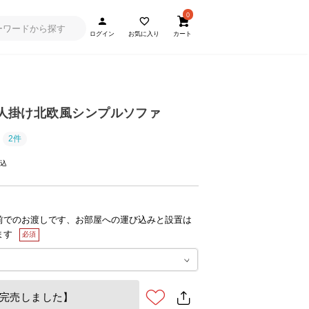
0
ログイン
お気に入り
カート
] 2人掛け北欧風シンプルソファ
2件
前でのお渡しです、お部屋への運び込みと設置は
ます
完売しました】