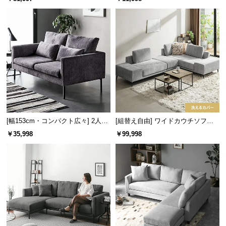
保
ルカバーリング仕様
証
に
つ
い
て
会
員
規
約
[幅153cm・コンパクト広々] 2人掛
[組替え自由] ワイドカウチソファ
けモダンソファ ブラックスチール
セット
に
￥35,998
￥99,998
脚 ホテルライク 高級感
つ
い
て
お
客
様