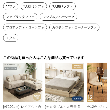
つ
ソファ
2人掛けソファ
3人掛けソファ
い
て
ファブリックソファ
シンプル／ベーシック
フロアソファ・ローソファ
カウチソファ・コーナーソファ
開
梱
モダン
設
置
サ
ー
この商品を買った人はこんな商品も買っています
ビ
ス
に
つ
い
て
搬
[幅202cm] レイアウト自
[セミダブル・大容量収
全12色 ヴィ
入