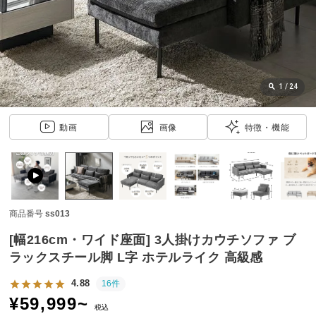
近
チ
ェ
ッ
ク
し
1
/
24
た
ア
動画
画像
特徴・機能
イ
テ
ム
商品番号
ss013
特
集
[幅216cm・ワイド座面] 3人掛けカウチソファ ブ
一
ラックスチール脚 L字 ホテルライク 高級感
覧
4.88
16件
¥
59,999
~
税込
人