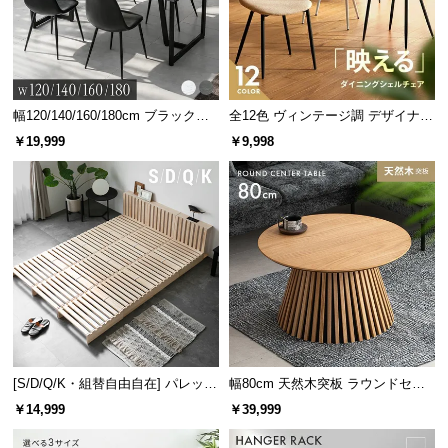
幅120/140/160/180cm ブラックフ
全12色 ヴィンテージ調 デザイナー
レーム ダイニング 大理石調 4人掛
ズシェルチェア
￥19,999
￥9,998
け
[S/D/Q/K・組替自由自在] パレット
幅80cm 天然木突板 ラウンドセン
ベッド 8/12/16枚セット
ターテーブル 美しい格子デザイン
￥14,999
￥39,999