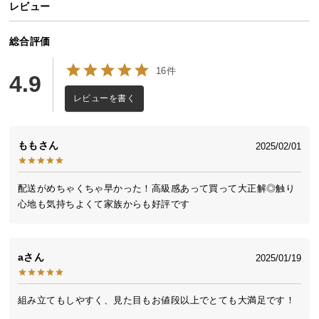
レビュー
送
料
総合評価
に
つ
16件
4.9
い
て
レビューを書く
大
型
もも
2025/02/01
商
品
配送がめちゃくちゃ早かった！高級感あって買って大正解◎触り
の
心地も気持ちよくて家族からも好評です
配
送
に
a
つ
2025/01/19
い
て
組み立てもしやすく、見た目もお値段以上でとても大満足です！