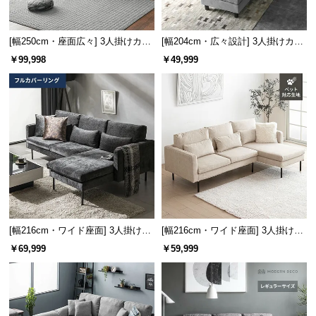
サ
ポ
[幅250cm・座面広々] 3人掛けカウ
[幅204cm・広々設計] 3人掛けカウ
ー
チソファ セパレートスタイル ブラ
チソファ L字 レイアウト自由
￥99,998
￥49,999
ト
ックスチール脚 4人掛け
お
知
ら
せ
ブ
ロ
[幅216cm・ワイド座面] 3人掛けカ
[幅216cm・ワイド座面] 3人掛けカ
ウチソファ ブラックスチール脚 フ
ウチソファ ブラックスチール脚 L
グ
￥69,999
￥59,999
ルカバーリング仕様
字 ホテルライク 高級感 ペットガ
ード生地
企
業