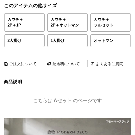
ら
このアイテムの他サイズ
探
す
カウチ＋
カウチ＋
カウチ＋
2P＋1P
2P＋オットマン
フルセット
イ
2人掛け
1人掛け
オットマン
ン
テ
リ
ご注文について
配送料について
よくあるご質問
ア
テ
イ
商品説明
ス
ト
こちらは
Aセット
のページです
か
ら
探
す