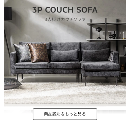
イ
ン
テ
リ
ア
コ
ー
デ
ィ
ネ
ー
ト
か
ら
探
す
商品説明をもっと見る