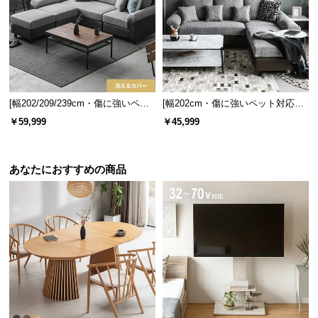
情
報
©
M
O
D
[幅202/209/239cm・傷に強いペッ
[幅202cm・傷に強いペット対応生
E
ト対応生地も] レイアウト自由 3人
地も] レイアウト自由 3人掛けカウ
￥59,999
￥45,999
R
掛けカウチソファ
チソファ レギュラーサイズ
N
D
あなたにおすすめの商品
E
C
O
C
o.,
L
t
d.
A