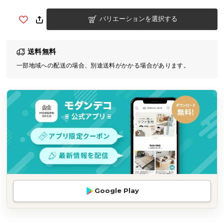
気
バリエーションを選択する
ア
イ
テ
送料無料
ム
一部地域への配送の場合、別途送料がかかる場合があります。
ラ
ン
キ
ン
グ
商
品
カ
テ
Google Play
ゴ
リ
か