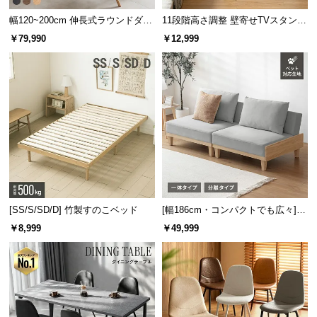
l
l
幅120~200cm 伸長式ラウンドダイ
11段階高さ調整 壁寄せTVスタンド
ニングテーブル 6人掛け 天然木突
キャスター付き 上下左右角度調節
￥79,990
￥12,999
板 美しい格子デザイン
機能
[SS/S/SD/D] 竹製すのこベッド
[幅186cm・コンパクトでも広々] 3
人掛けソファベッド リクライニン
￥8,999
￥49,999
グ 天然木フレーム 北欧