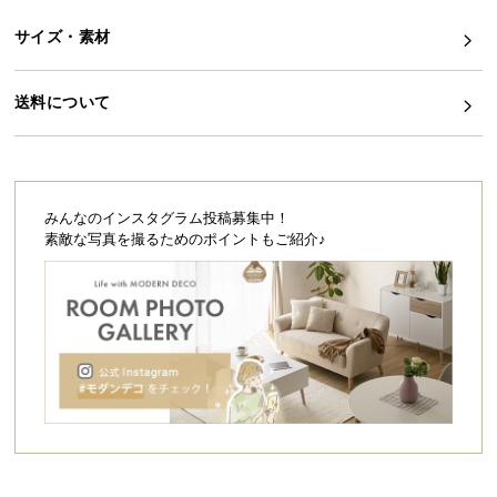
シ
ョ
サイズ・素材
ッ
ピ
送料について
ン
グ
ガ
イ
ド
みんなのインスタグラム投稿募集中！
素敵な写真を撮るためのポイントもご紹介♪
お
支
払
い
に
つ
い
て
配