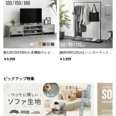
幅120/150/180cm 多機能テレビボ
[幅60/90/120cm] ハンガーラック
ード 木目/石目調 オープン収納・
スチール 4段階高さ調節 サイドフ
￥9,998
￥3,999
引き出し収納付き
ック オープンラック シンプル
ピックアップ特集