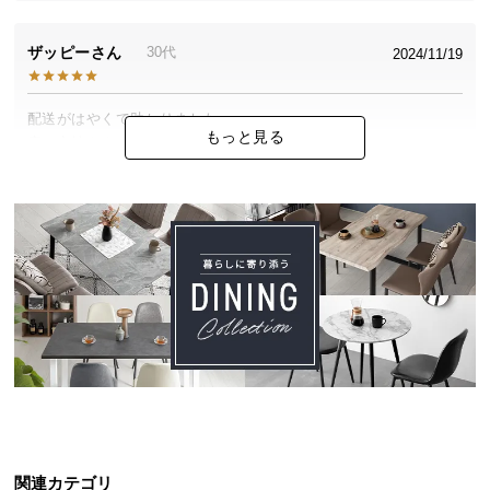
中
型
ザッピー
30代
2024/11/19
商
品
の
配送がはやくて助かりました。

配
もっと見る
座り心地もよくて満足です。
送
に
つ
いわ
2024/11/09
い
て
可愛くて座り心地抜群！

小
買って大正解でした。

型
ソファ下の掃除もしやすくてお手入れもラクラク！
商
品
の
あみか
2024/11/01
配
送
関連カテゴリ
早急な手配をしていただき、ありがとうございました。

に