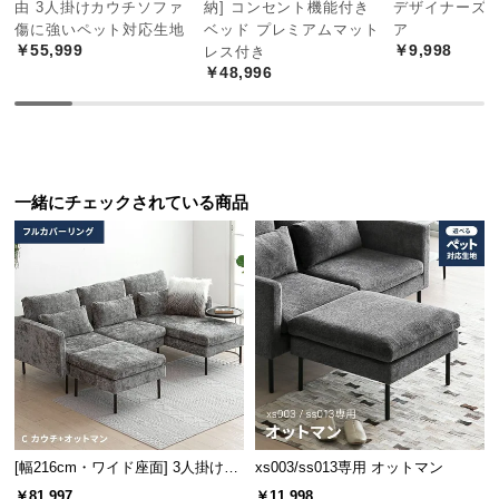
由 3人掛けカウチソファ
納] コンセント機能付き
デザイナーズ
経
傷に強いペット対応生地
ベッド プレミアムマット
ア
路
￥55,999
￥9,998
レス付き
に
￥48,996
つ
い
て
返
一緒にチェックされている商品
品・
キ
ャ
ン
セ
ル
に
つ
い
て
[幅216cm・ワイド座面] 3人掛けカ
xs003/ss013専用 オットマン
ウチソファ ブラックスチール脚 フ
￥81,997
￥11,998