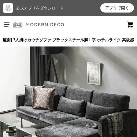
アプリで開く
公式アプリをダウンロード
ログイン
新規会員登録
イド座面] 3人掛けカウチソファ ブラックスチール脚 L字 ホテルライク 高級感
お
気
に
入
り
ア
イ
テ
ム
最