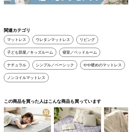
中
型
商
品
の
関連カテゴリ
配
マットレス
ウレタンマットレス
リビング
送
に
子ども部屋／キッズルーム
寝室／ベッドルーム
つ
い
ナチュラル
シンプル／ベーシック
やや硬めのマットレス
て
ノンコイルマットレス
小
型
商
この商品を買った人はこんな商品も買っています
品
の
配
送
に