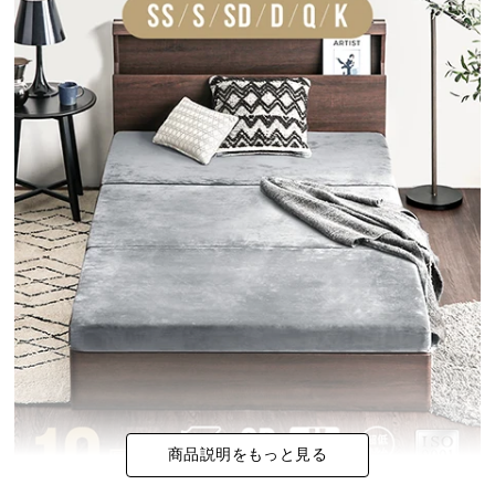
イ
ン
テ
リ
ア
コ
ー
デ
ィ
ネ
ー
ト
か
ら
探
す
商品説明をもっと見る