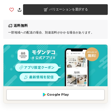
気
バリエーションを選択する
ア
イ
テ
送料無料
ム
一部地域への配送の場合、別途送料がかかる場合があります。
ラ
ン
キ
ン
グ
商
品
カ
テ
Google Play
ゴ
リ
か