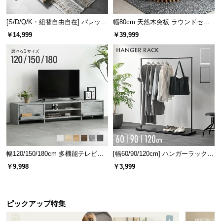
[S/D/Q/K・組替自由自在] パレット
幅80cm 天然木突板 ラウンドセン
ベッド 8/12/16枚セット
ターテーブル 美しい格子デザイン
￥14,999
￥39,999
幅120/150/180cm 多機能テレビボ
[幅60/90/120cm] ハンガーラック
ード 木目/石目調 オープン収納・
スチール 4段階高さ調節 サイドフ
￥9,998
￥3,999
引き出し収納付き
ック オープンラック シンプル
ピックアップ特集