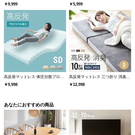
スタンダード 厚さ10cm SS
分散プロファイル加工 厚さ10cm
￥9,999
￥5,999
サ
三つ折り
ポ
ー
ト
お
知
ら
せ
高反発マットレス 体圧分散プロフ
高反発マットレス 三つ折り 消臭
ァイル加工 厚さ10cm SD
スタンダード 厚さ10cm D
￥9,998
￥12,998
ブ
ロ
あなたにおすすめの商品
グ
企
業