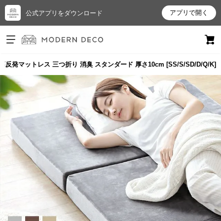
アプリで開く
公式アプリをダウンロード
ログイン
新規会員登録
高反発マットレス 三つ折り 消臭 スタンダード 厚さ10cm [SS/S/SD/D/Q/K]
お
気
に
入
り
ア
イ
テ
ム
最