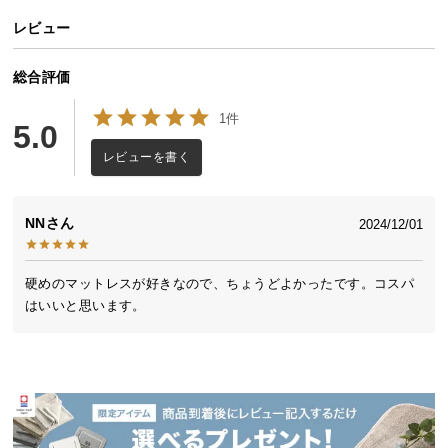
送
レビュー
料
に
総合評価
つ
い
1件
5.0
て
レビューを書く
大
型
NN
商
2024/12/01
品
の
硬めのマットレスが好きなので、ちょうどよかったです。コスパ
配
はいいと思います。
送
に
つ
い
て