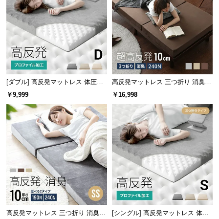
保
証
に
つ
い
て
会
[ダブル] 高反発マットレス 体圧分
高反発マットレス 三つ折り 消臭
散プロファイル加工 厚さ10cm 三
高密度ハード 厚さ10cm D
員
￥9,999
￥16,998
つ折り
規
約
に
つ
い
て
お
客
高反発マットレス 三つ折り 消臭
[シングル] 高反発マットレス 体圧
様