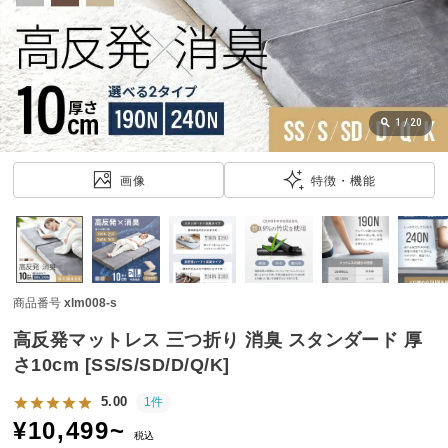
近
チ
ェ
ッ
ク
し
1
/
20
た
ア
画像
特徴・機能
イ
テ
ム
商品番号
xlm008-s
特
集
高反発マットレス 三つ折り 消臭 スタンダード 厚
一
さ10cm [SS/S/SD/D/Q/K]
覧
5.00
1件
¥
10,499
~
税込
人