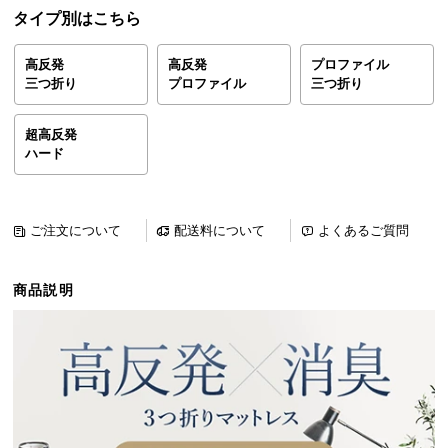
ら
タイプ別はこちら
探
す
高反発
高反発
プロファイル
三つ折り
プロファイル
三つ折り
イ
超高反発
ハード
ン
テ
リ
ア
ご注文について
配送料について
よくあるご質問
テ
イ
商品説明
ス
ト
か
ら
探
す