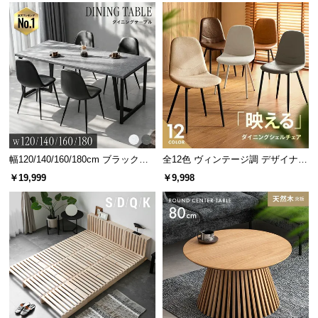
l
l
幅120/140/160/180cm ブラックフ
全12色 ヴィンテージ調 デザイナー
レーム ダイニング 大理石調 4人掛
ズシェルチェア
￥19,999
￥9,998
け