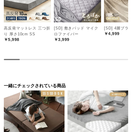
つ
い
て
高反発マットレス 三つ折
[SD] 敷きパッド マイク
[SD] 4層ブ
￥4,999
開
り 厚さ10cm SS
ロファイバー
￥5,998
￥3,999
梱
設
置
サ
ー
ビ
ス
一緒にチェックされている商品
に
つ
い
て
搬
入