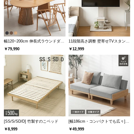
情
報
©
M
O
D
幅120~200cm 伸長式ラウンドダイ
11段階高さ調整 壁寄せTVスタンド
E
ニングテーブル 6人掛け 天然木突
キャスター付き 上下左右角度調節
￥79,990
￥12,999
板 美しい格子デザイン
機能
R
N
D
E
C
O
C
o.,
L
t
[SS/S/SD/D] 竹製すのこベッド
[幅186cm・コンパクトでも広々] 3
d.
人掛けソファベッド リクライニン
A
￥8,999
￥49,999
グ 天然木フレーム 北欧