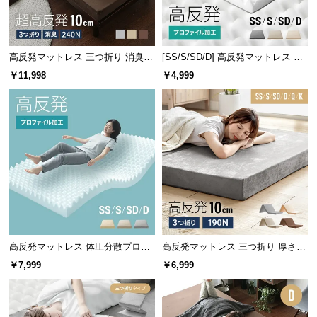
経
路
に
高反発マットレス 三つ折り 消臭
[SS/S/SD/D] 高反発マットレス 体
つ
高密度ハード 厚さ10cm SS/S/SD/
圧分散プロファイル加工 厚さ10cm
い
￥11,998
￥4,999
D/Q/K
三つ折り
て
返
品・
キ
ャ
ン
セ
ル
に
高反発マットレス 体圧分散プロフ
高反発マットレス 三つ折り 厚さ10
つ
ァイル加工 厚さ10cm SS/S/SD/D
cm [SS/ S/SD/D/Q/K]
￥7,999
￥6,999
い
て