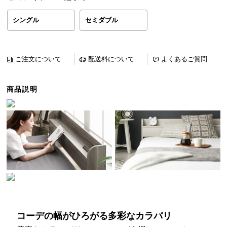
ら
探
シングル
セミダブル
す
ご注文について
配送料について
よくあるご質問
イ
ン
商品説明
テ
リ
ア
テ
イ
ス
ト
か
ら
探
す
コーデの幅がひろがる多彩なカラバリ