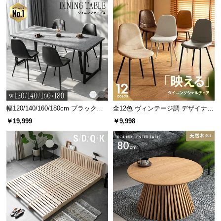
敷いてもすっぽりとキレイに収まります。
サ
ポ
ー
ト
お
知
ら
幅120/140/160/180cm ブラックフ
全12色 ヴィンテージ調 デザイナー
せ
レーム ダイニング 大理石調 4人掛
ズシェルチェア
￥19,999
￥9,998
け
ブ
フレーム高さ（内寸）
約8.8㎝
ロ
グ
シーツ崩れを防ぎ見た目も美しく
企
シーツの折込み部分もフレーム内に入るため、型崩
業