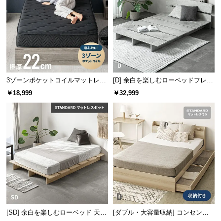
ため、圧迫感が少なくお部屋を広々と感じられま
つ
す。
い
て
開
梱
設
3ゾーンポケットコイルマットレス
[D] 余白を楽しむローベッドフレー
厚さ22cm D ブラック
ム 天然木調 ステージベッド 2口コ
置
￥18,999
￥32,999
ンセント
サ
ー
ビ
ス
に
つ
高さ
約45㎝
い
て
一般的なベッドとの比較
搬
[SD] 余白を楽しむローベッド 天然
[ダブル・大容量収納] コンセント
一般的なベッド
当商品
入