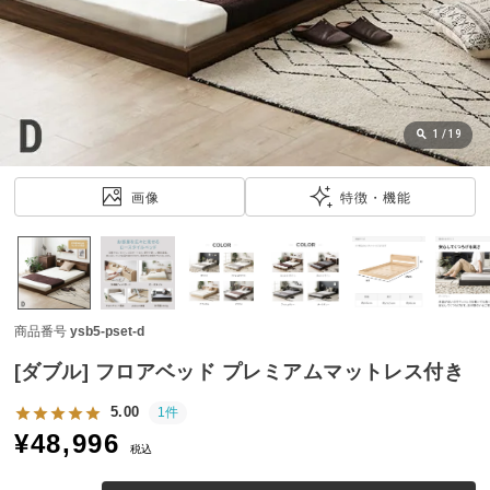
近
チ
ェ
ッ
ク
し
1
/
19
た
ア
画像
特徴・機能
イ
テ
ム
商品番号
ysb5-pset-d
特
集
[ダブル] フロアベッド プレミアムマットレス付き
一
覧
5.00
1件
¥
48,996
税込
人