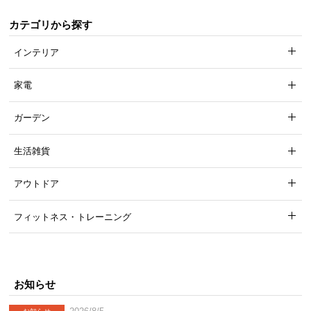
小物をたくさん置ける耐久性
カテゴリから探す
宮棚の耐荷重は
約80㎏
もあるので、照明器具を設置
インテリア
したり、小物をたくさん置くこともできます。
家電
ガーデン
生活雑貨
アウトドア
フィットネス・トレーニング
耐荷重
約80㎏
お知らせ