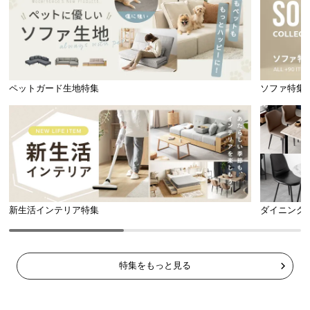
ード。文庫本や時計などが置ける宮棚付きです。
l
l
ペットガード生地特集
ソファ特集
宮棚の内寸
新生活インテリア特集
ダイニング
横幅
奥行き
高さ
特集をもっと見る
約141㎝
約13㎝
約10㎝