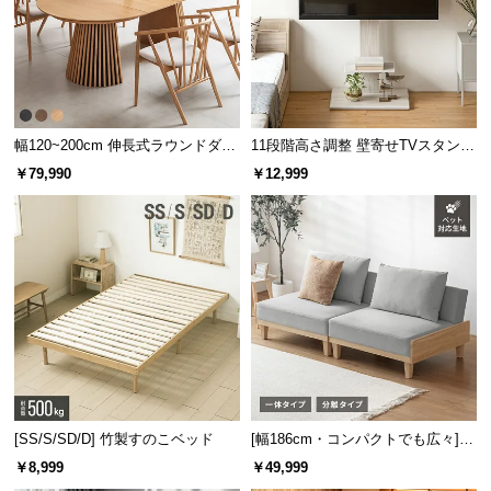
保
証
に
つ
い
て
幅120~200cm 伸長式ラウンドダイ
11段階高さ調整 壁寄せTVスタンド
ニングテーブル 6人掛け 天然木突
キャスター付き 上下左右角度調節
￥79,990
￥12,999
会
板 美しい格子デザイン
機能
員
規
フレームの内寸
約
に
横幅
奥行き
つ
い
約141㎝
約196㎝
て
お
[SS/S/SD/D] 竹製すのこベッド
[幅186cm・コンパクトでも広々] 3
厚手のマットレスもすっぽり収まる
人掛けソファベッド リクライニン
客
￥8,999
￥49,999
グ 天然木フレーム 北欧
フレーム内側の高さは
約8.8㎝
。分厚いマットレスを
様