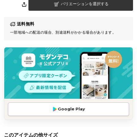
バリエーションを選択する
気
ア
イ
送料無料
テ
一部地域への配送の場合、別途送料がかかる場合があります。
ム
ラ
ン
キ
ン
グ
商
品
カ
Google Play
テ
ゴ
リ
か
このアイテムの他サイズ