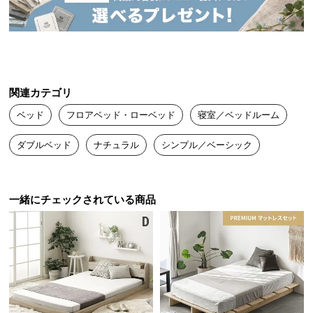
送
料
日本人が古来より親しみを持つロースタイル。床に
に
近い暮らしは気持ちが安らぎます。
つ
い
て
関連カテゴリ
ベッド
フロアベッド・ローベッド
寝室／ベッドルーム
大
型
ダブルベッド
ナチュラル
シンプル／ベーシック
商
品
の
一緒にチェックされている商品
配
送
に
つ
い
安心してくつろげる高さ
て
床面が低いのでマットレスを敷いても高くなり過ぎ