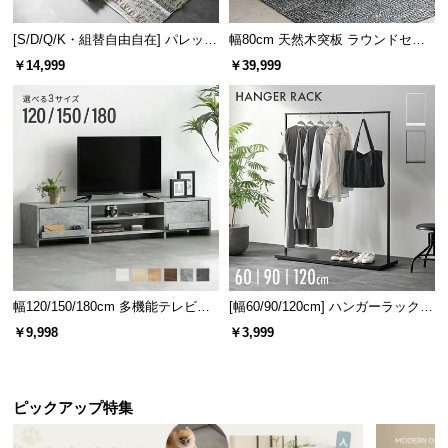
れを防げます。見た目もすっきりとした仕上がりで
情
す。
報
[S/D/Q/K・組替自由自在] パレット
幅80cm 天然木突板 ラウンドセン
ベッド 8/12/16枚セット
ターテーブル 美しい格子デザイン
©
￥14,999
￥39,999
M
O
D
E
R
N
D
E
C
O
幅120/150/180cm 多機能テレビボ
[幅60/90/120cm] ハンガーラック
C
ード 木目/石目調 オープン収納・
スチール 4段階高さ調節 サイドフ
￥9,998
￥3,999
o.,
引き出し収納付き
ック オープンラック シンプル
L
シンプルで使いやすいヘッドボード
t
d.
ピックアップ特集
A
どんなお部屋にも合わせやすいシンプルなヘッドボ