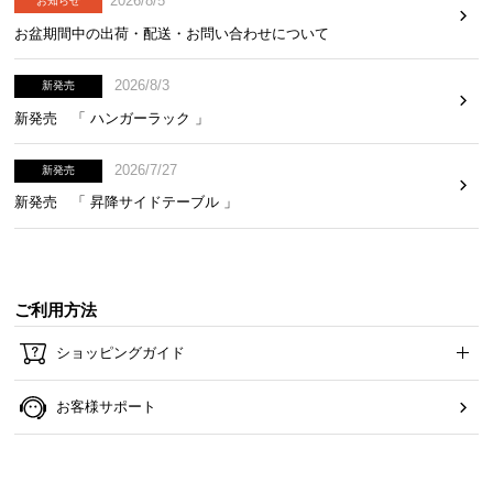
2026/8/5
お知らせ
お盆期間中の出荷・配送・お問い合わせについて
2口コンセント&USBポート搭載
2026/8/3
新発売
宮棚には2口コンセントやUSBポートも搭載。ほこり
新発売 「 ハンガーラック 」
を防ぐスライドカバーなど、細かな配慮も忘れませ
ん。
2026/7/27
新発売
新発売 「 昇降サイドテーブル 」
ご利用方法
ショッピングガイド
お客様サポート
2口コンセント
USBポート
スライドカバー