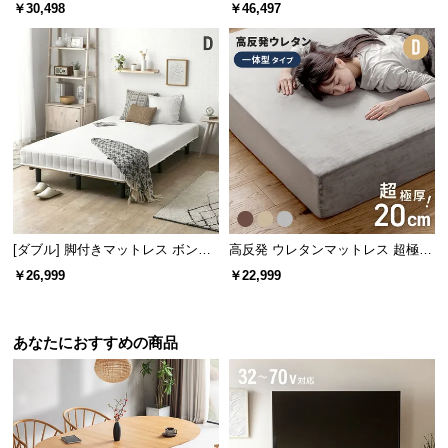
木調 ステージベッド マットレス付
機能付きベッド マットレス付き
￥30,498
￥46,497
経
き
路
に
つ
い
て
△ 圧迫感がある
〇 圧迫感がない
返
空間が狭く見えてしまう
空間が広く見える
品・
キ
ャ
[ダブル] 脚付きマットレス ボンネ
高反発 ウレタンマットレス 超極厚
ン
ルコイル やさしい肌触り コンパク
20cm 一体型 フラットタイプ [D]
￥26,999
￥22,999
安定感のあるドロップマット構造
トサイズで届く 一体型
セ
ル
に
あなたにおすすめの商品
フレーム内部にマットレスを落とし込む構造なの
つ
で、マットレスがズレにくく安定感のある寝心地で
い
す。
て