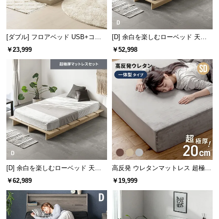
ず、安心してくつろげます。お子様のいるご家庭に
中
も◎
型
商
[ダブル] フロアベッド USB+コン
[D] 余白を楽しむローベッド 天然
品
セント
木調 ステージベッド プレミアムマ
の
￥23,999
￥52,998
ットレス付き
配
送
に
つ
い
て
小
型
床面の高さ
約1.2㎝
商
[D] 余白を楽しむローベッド 天然
高反発 ウレタンマットレス 超極厚
品
木調 ステージベッド 超極厚マット
20cm 一体型 フラットタイプ [SD]
￥62,989
￥19,999
の
レス付き
配
空間を広く見せるロースタイル
送
高さはわずか
45㎝
。ベッド全体を低く設計している
に