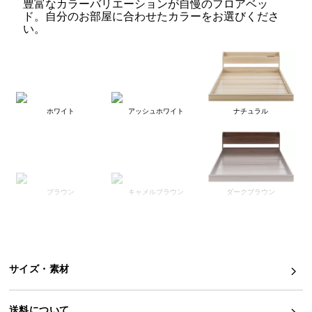
豊富なカラーバリエーションが自慢のフロアベッ
ド。自分のお部屋に合わせたカラーをお選びくださ
イ
い。
ン
テ
リ
ア
コ
ホワイト
アッシュホワイト
ナチュラル
ー
デ
ィ
ネ
ー
ブラウン
キャメルブラウン
ダークブラウン
ト
か
アッシュグレー
ダークグレー
ら
探
す
サイズ・素材
お部屋を広く見せるフロアベッド
シンプルでスタイリッシュなデザインと、コンセン
送料について