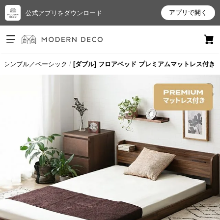
アプリで開く
公式アプリをダウンロード
ログイン
新規会員登録
シンプル／ベーシック
[ダブル] フロアベッド プレミアムマットレス付き
お
気
に
入
り
ア
イ
テ
ム
最