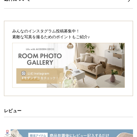
シ
ト&USBポートを装備した充実の機能。床に近いベッ
ョ
ドは落ち着きがあり、開放的な空間を生みます。
ッ
ピ
ン
みんなのインスタグラム投稿募集中！
グ
素敵な写真を撮るためのポイントもご紹介♪
ガ
イ
ド
お
支
払
い
に
つ
レビュー
い
て
暮らしに馴染むフロアベッド
配