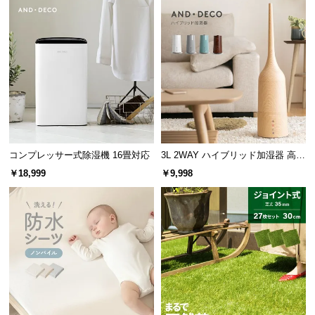
つ
い
て
開
梱
設
置
サ
コンプレッサー式除湿機 16畳対応
3L 2WAY ハイブリッド加湿器 高さ
ー
調整可能
￥18,999
￥9,998
ビ
ス
に
つ
い
て
搬
入