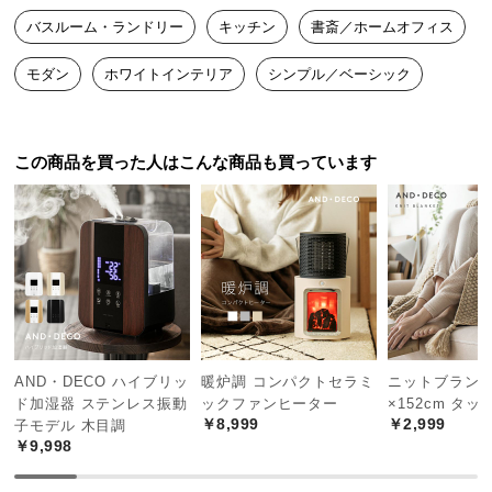
シ
ョ
バスルーム・ランドリー
キッチン
書斎／ホームオフィス
ッ
モダン
ホワイトインテリア
シンプル／ベーシック
ピ
ン
グ
ガ
この商品を買った人はこんな商品も買っています
イ
ド
お
支
払
い
に
つ
AND・DECO ハイブリッ
暖炉調 コンパクトセラミ
ニットブランケッ
ド加湿器 ステンレス振動
ックファンヒーター
×152cm タ
い
￥8,999
￥2,999
子モデル 木目調
て
￥9,998
配