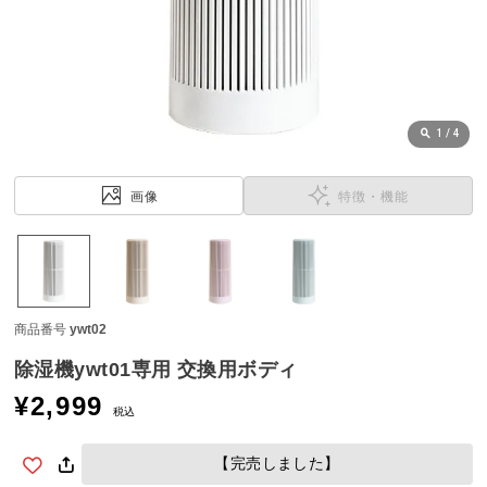
近
チ
ェ
ッ
ク
し
1
/
4
た
ア
画像
特徴・機能
イ
テ
ム
商品番号
ywt02
特
集
除湿機ywt01専用 交換用ボディ
一
¥
2,999
覧
税込
【完売しました】
人