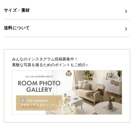
ら
サイズ・素材
探
す
送料について
イ
ン
テ
みんなのインスタグラム投稿募集中！
リ
素敵な写真を撮るためのポイントもご紹介♪
ア
テ
イ
ス
ト
か
ら
探
す