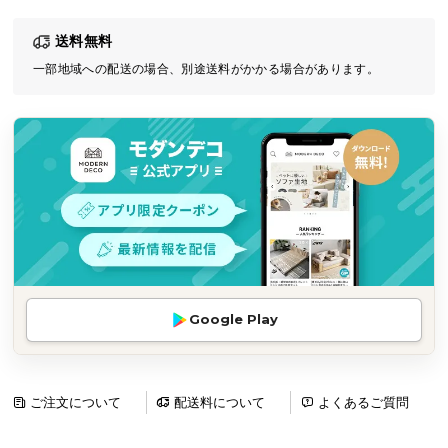
気
送料無料
ア
イ
一部地域への配送の場合、別途送料がかかる場合があります。
テ
ム
ラ
ン
キ
ン
グ
商
Google Play
品
カ
テ
ゴ
ご注文について
配送料について
よくあるご質問
リ
か