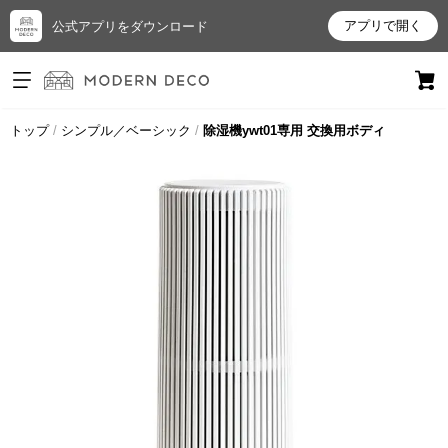
アプリで開く
公式アプリをダウンロード
ログイン
新規会員登録
トップ
シンプル／ベーシック
除湿機ywt01専用 交換用ボディ
お
気
に
入
り
ア
イ
テ
ム
最