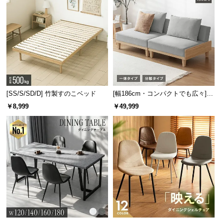
保
証
に
つ
い
て
会
[SS/S/SD/D] 竹製すのこベッド
員
[幅186cm・コンパクトでも広々] 3
人掛けソファベッド リクライニン
規
￥8,999
￥49,999
グ 天然木フレーム 北欧
約
に
つ
い
て
お
客
様