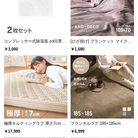
中
型
商
品
の
配
コンプレッサー式除湿器 zo01専用
[ひざ掛け] ブランケット マイクロ
送
交換用活性炭フィルター 2個セット
ファイバー
￥3,000
￥1,680
に
つ
い
て
小
型
商
品
の
配
極厚キルティングラグ 厚さ7cm 24
フランネルラグ 185×185cm
0×185cm
送
￥17,999
￥6,999
に