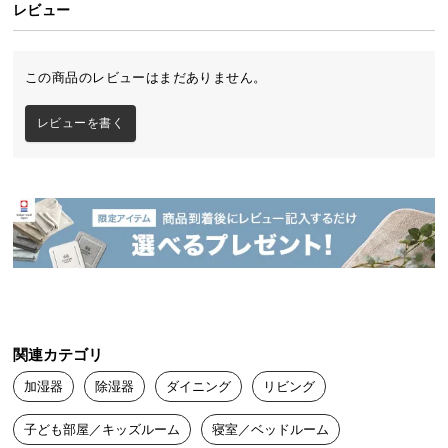
レビュー
イ
ン
この商品のレビューはまだありません。
テ
リ
レビューを書く
ア
コ
ー
デ
ィ
ネ
ー
ト
か
ら
探
関連カテゴリ
す
加湿器
除湿器
ダイニング
リビング
子ども部屋／キッズルーム
寝室／ベッドルーム