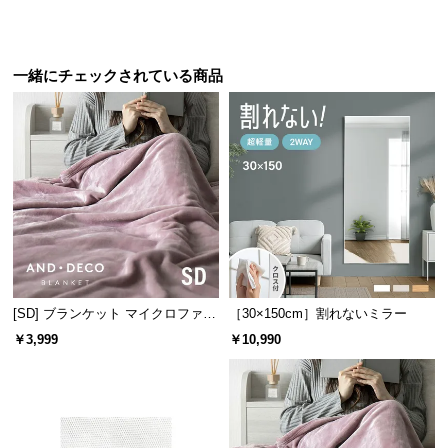
送
料
に
一緒にチェックされている商品
つ
い
て
大
型
商
品
の
配
[SD] ブランケット マイクロファイ
［30×150cm］割れないミラー
送
バー
に
￥3,999
￥10,990
つ
い
て