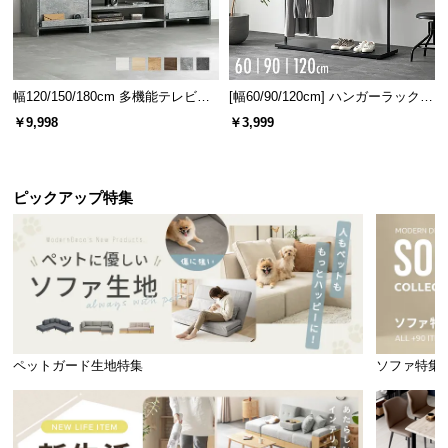
情
報
©
M
幅120/150/180cm 多機能テレビボ
[幅60/90/120cm] ハンガーラック
O
ード 木目/石目調 オープン収納・
スチール 4段階高さ調節 サイドフ
￥9,998
￥3,999
D
引き出し収納付き
ック オープンラック シンプル
E
R
ピックアップ特集
N
D
E
C
O
C
o.,
L
ペットガード生地特集
ソファ特集
t
d.
A