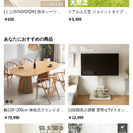
経
路
[ミニ/S/SD/D/Q/K] 防水シーツ ノ
リアル人工芝 ジョイントタイプ 30
ンパイル
cm 27枚 芝丈35mm
に
￥650
￥9,499
つ
い
て
あなたにおすすめの商品
返
品・
キ
ャ
ン
セ
ル
に
つ
幅120~200cm 伸長式ラウンドダイ
11段階高さ調整 壁寄せTVスタンド
い
ニングテーブル 6人掛け 天然木突
キャスター付き 上下左右角度調節
￥79,990
￥12,999
て
板 美しい格子デザイン
機能