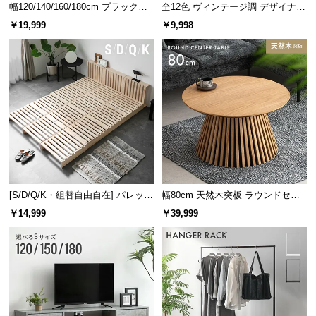
幅120/140/160/180cm ブラックフ
全12色 ヴィンテージ調 デザイナー
サ
レーム ダイニング 大理石調 4人掛
ズシェルチェア
￥19,999
￥9,998
ポ
け
ー
ト
お
知
ら
せ
[S/D/Q/K・組替自由自在] パレット
幅80cm 天然木突板 ラウンドセン
ベッド 8/12/16枚セット
ターテーブル 美しい格子デザイン
ブ
￥14,999
￥39,999
ロ
グ
企
業