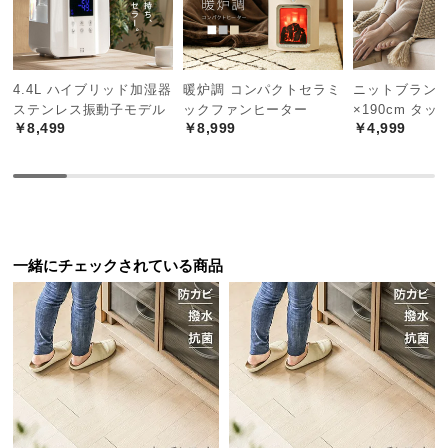
中
型
商
品
4.4L ハイブリッド加湿器
暖炉調 コンパクトセラミ
ニットブランケッ
の
ステンレス振動子モデル
ックファンヒーター
×190cm タ
配
￥8,499
￥8,999
￥4,999
送
に
つ
い
て
一緒にチェックされている商品
小
型
商
品
の
配
送
に