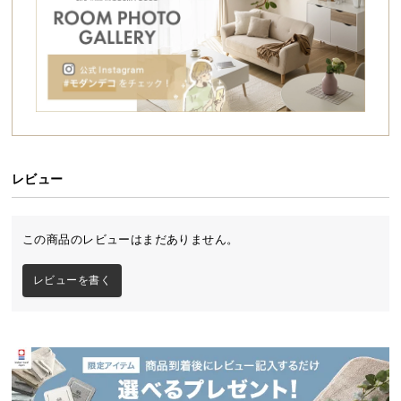
シ
ョ
ッ
ピ
ン
グ
ガ
イ
ド
レビュー
お
支
この商品のレビューはまだありません。
払
い
レビューを書く
に
つ
い
て
配