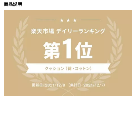
商品説明
ら
探
す
イ
ン
テ
リ
ア
テ
イ
ス
ト
か
ら
探
す