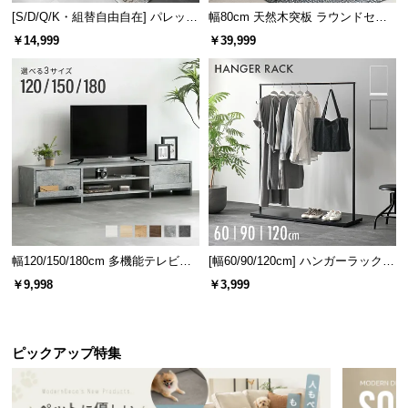
l
[S/D/Q/K・組替自由自在] パレット
幅80cm 天然木突板 ラウンドセン
l
ベッド 8/12/16枚セット
ターテーブル 美しい格子デザイン
￥14,999
￥39,999
幅120/150/180cm 多機能テレビボ
[幅60/90/120cm] ハンガーラック
ード 木目/石目調 オープン収納・
スチール 4段階高さ調節 サイドフ
￥9,998
￥3,999
引き出し収納付き
ック オープンラック シンプル
ピックアップ特集