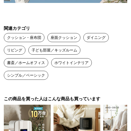
送
料
に
つ
関連カテゴリ
い
クッション・座布団
座面クッション
ダイニング
て
リビング
子ども部屋／キッズルーム
大
型
書斎／ホームオフィス
ホワイトインテリア
商
品
シンプル／ベーシック
の
配
送
この商品を買った人はこんな商品も買っています
に
つ
い
て