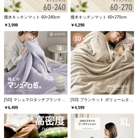
つ
い
撥水キッチンマット 60×240cm
撥水キッチンマット 60×270cm
て
￥3,998
￥4,298
開
梱
設
置
サ
ー
ビ
ス
に
つ
[SD] マシュマロタッチブランケッ
[SD] ブランケット ボリュームタイ
ト
プ
い
￥6,499
￥4,599
て
搬
入