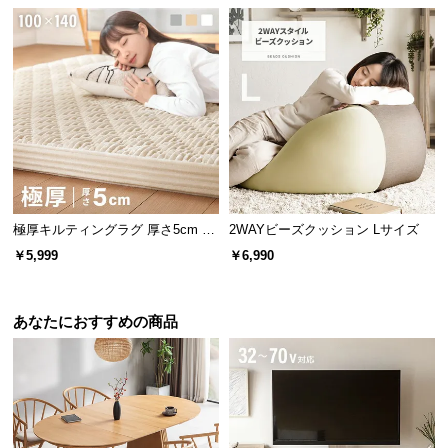
保
証
に
つ
い
て
会
員
規
極厚キルティングラグ 厚さ5cm 10
2WAYビーズクッション Lサイズ
約
0×140cm
￥5,999
￥6,990
に
つ
い
あなたにおすすめの商品
て
お
客
様