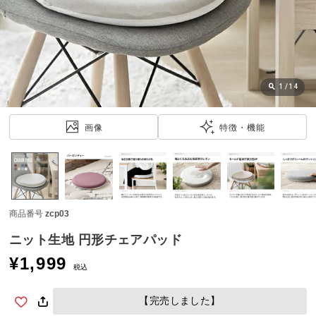
近
チ
ェ
ッ
ク
し
1
/
14
た
ア
画像
特徴・機能
イ
テ
ム
商品番号
zcp03
特
集
ニット生地 円形チェアパッド
一
¥
1,999
覧
税込
【完売しました】
人