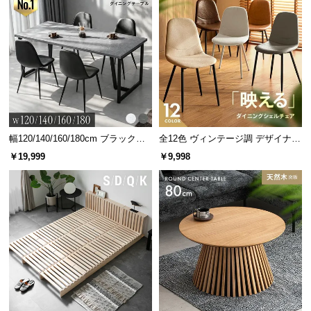
情
報
©
M
O
D
E
R
N
幅120/140/160/180cm ブラックフ
全12色 ヴィンテージ調 デザイナー
レーム ダイニング 大理石調 4人掛
ズシェルチェア
D
￥19,999
￥9,998
け
E
C
O
C
o.,
L
t
d.
A