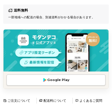
気
送料無料
ア
イ
一部地域への配送の場合、別途送料がかかる場合があります。
テ
ム
ラ
ン
キ
ン
グ
商
Google Play
品
カ
テ
ゴ
ご注文について
配送料について
よくあるご質問
リ
か