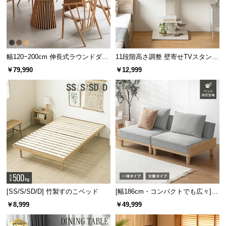
サ
ポ
ー
ト
幅120~200cm 伸長式ラウンドダイ
11段階高さ調整 壁寄せTVスタンド
ニングテーブル 6人掛け 天然木突
キャスター付き 上下左右角度調節
￥79,990
￥12,999
板 美しい格子デザイン
機能
お
知
ら
せ
ブ
ロ
グ
[SS/S/SD/D] 竹製すのこベッド
[幅186cm・コンパクトでも広々] 3
人掛けソファベッド リクライニン
￥8,999
￥49,999
グ 天然木フレーム 北欧
企
業