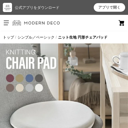
アプリで開く
公式アプリをダウンロード
ログイン
新規会員登録
トップ
シンプル／ベーシック
ニット生地 円形チェアパッド
お
気
に
入
り
ア
イ
テ
ム
最