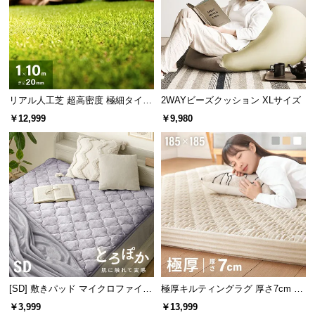
経
路
に
つ
い
て
リアル人工芝 超高密度 極細タイプ
2WAYビーズクッション XLサイズ
芝丈20mm 1×10m
￥12,999
￥9,980
返
品・
キ
ャ
ン
セ
ル
に
つ
い
て
[SD] 敷きパッド マイクロファイバ
極厚キルティングラグ 厚さ7cm 18
ー
5×185cm
￥3,999
￥13,999