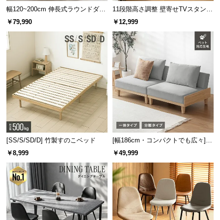
保
幅120~200cm 伸長式ラウンドダイ
11段階高さ調整 壁寄せTVスタンド
証
ニングテーブル 6人掛け 天然木突
キャスター付き 上下左右角度調節
￥79,990
￥12,999
に
板 美しい格子デザイン
機能
つ
い
て
会
員
規
約
に
つ
[SS/S/SD/D] 竹製すのこベッド
[幅186cm・コンパクトでも広々] 3
い
人掛けソファベッド リクライニン
￥8,999
￥49,999
グ 天然木フレーム 北欧
て
お
客
様