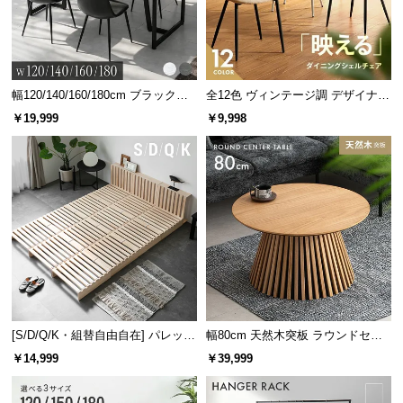
サ
ポ
ー
ト
幅120/140/160/180cm ブラックフ
全12色 ヴィンテージ調 デザイナー
レーム ダイニング 大理石調 4人掛
ズシェルチェア
￥19,999
￥9,998
け
お
知
ら
せ
ブ
ロ
グ
[S/D/Q/K・組替自由自在] パレット
幅80cm 天然木突板 ラウンドセン
ベッド 8/12/16枚セット
ターテーブル 美しい格子デザイン
￥14,999
￥39,999
企
業