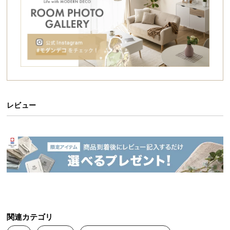
シ
ョ
ッ
ピ
ン
グ
ガ
イ
ド
レビュー
お
支
払
い
に
つ
い
て
関連カテゴリ
配