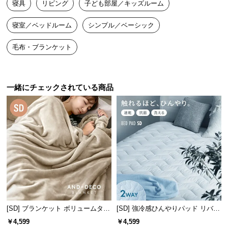
寝具
リビング
子ども部屋／キッズルーム
送
料
寝室／ベッドルーム
シンプル／ベーシック
に
つ
毛布・ブランケット
い
て
一緒にチェックされている商品
大
型
商
品
の
配
送
に
つ
い
て
[SD] ブランケット ボリュームタイ
[SD] 強冷感ひんやりパッド リバー
プ
シブル プレミアム 速乾 抗菌 洗え
￥4,599
￥4,599
る