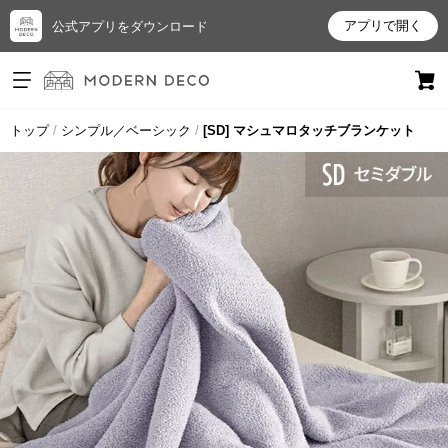
アプリで開く
公式アプリをダウンロード
ログイン
新規会員登録
トップ
シンプル／ベーシック
[SD] マシュマロタッチブランケット
お
気
に
入
り
ア
イ
テ
ム
最