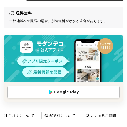
気
送料無料
ア
イ
一部地域への配送の場合、別途送料がかかる場合があります。
テ
ム
ラ
ン
キ
ン
グ
商
Google Play
品
カ
テ
ゴ
ご注文について
配送料について
よくあるご質問
リ
か