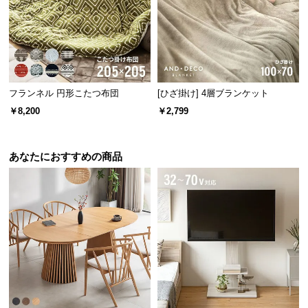
経
路
に
つ
い
て
フランネル 円形こたつ布団
[ひざ掛け] 4層ブランケット
￥8,200
￥2,799
返
品・
キ
あなたにおすすめの商品
ャ
ン
セ
ル
に
つ
い
て