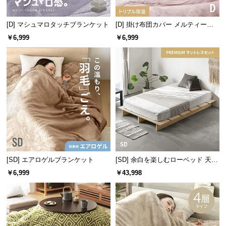
つ
い
[D] マシュマロタッチブランケット
[D] 掛け布団カバー メルティータ
て
ッチ マイクロファイバー
￥6,999
￥6,999
開
梱
設
置
サ
ー
ビ
ス
に
[SD] エアロゲルブランケット
[SD] 余白を楽しむローベッド 天然
つ
木調 ステージベッド プレミアムマ
￥6,999
￥43,998
い
ットレス付き
て
搬
入