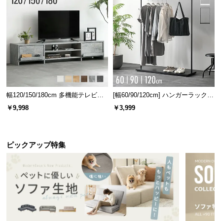
情
報
©
M
O
D
E
R
幅120/150/180cm 多機能テレビボ
[幅60/90/120cm] ハンガーラック
N
ード 木目/石目調 オープン収納・
スチール 4段階高さ調節 サイドフ
￥9,998
￥3,999
D
引き出し収納付き
ック オープンラック シンプル
E
C
O
ピックアップ特集
C
o.,
L
t
d.
A