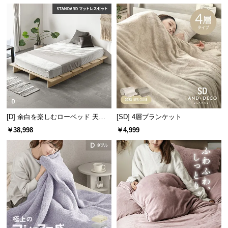
中
型
商
品
の
配
送
に
つ
い
[D] 余白を楽しむローベッド 天然
[SD] 4層ブランケット
て
木調 ステージベッド マットレス付
￥38,998
￥4,999
き
小
型
商
品
の
配
送
に