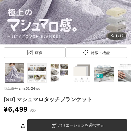
近
チ
ェ
ッ
ク
し
1
/
19
た
ア
画像
特徴・機能
イ
テ
ム
商品番号
zms01-24-sd
特
集
[SD] マシュマロタッチブランケット
一
¥
6,499
覧
税込
バリエーションを選択する
人