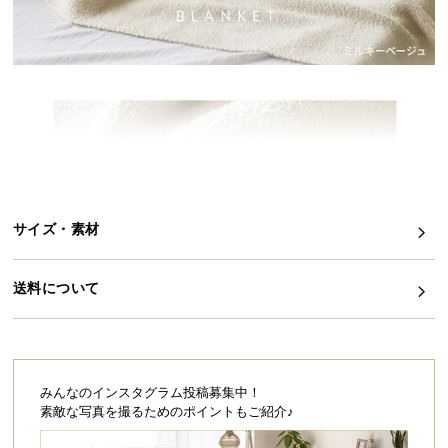
イ
ン
テ
リ
ア
コ
ー
デ
ィ
サイズ・素材
ネ
ー
ト
送料について
か
ら
探
す
みんなのインスタグラム投稿募集中！
素敵な写真を撮るためのポイントもご紹介♪