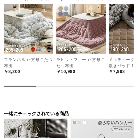
中
型
商
品
の
配
送
に
つ
フランネル 正方形こたつ
ラビットファー 正方形こ
メルティータッ
布団
たつ布団
敷きパッド 190
い
￥8,200
￥10,980
￥7,998
て
小
型
商
品
一緒にチェックされている商品
の
配
送
に