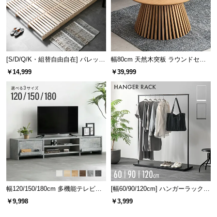
l
l
[S/D/Q/K・組替自由自在] パレット
幅80cm 天然木突板 ラウンドセン
ベッド 8/12/16枚セット
ターテーブル 美しい格子デザイン
￥14,999
￥39,999
幅120/150/180cm 多機能テレビボ
[幅60/90/120cm] ハンガーラック
ード 木目/石目調 オープン収納・
スチール 4段階高さ調節 サイドフ
￥9,998
￥3,999
引き出し収納付き
ック オープンラック シンプル