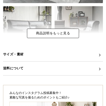
イ
ン
テ
リ
ア
商品説明をもっと見る
コ
ー
デ
ィ
サイズ・素材
ネ
ー
ト
送料について
か
ら
探
す
みんなのインスタグラム投稿募集中！
素敵な写真を撮るためのポイントもご紹介♪