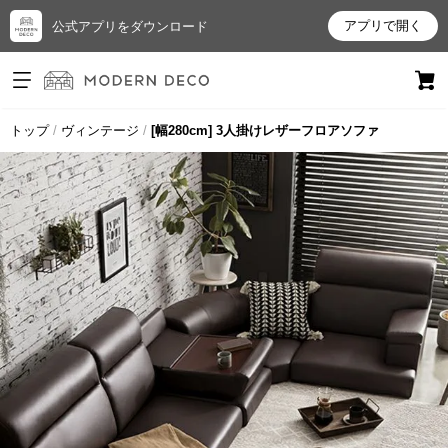
アプリで開く
公式アプリをダウンロード
ログイン
新規会員登録
トップ
ヴィンテージ
[幅280cm] 3人掛けレザーフロアソファ
お
気
に
入
り
ア
イ
テ
ム
最