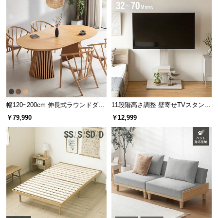
サ
ポ
ー
ト
お
知
ら
幅120~200cm 伸長式ラウンドダイ
11段階高さ調整 壁寄せTVスタンド
せ
ニングテーブル 6人掛け 天然木突
キャスター付き 上下左右角度調節
￥79,990
￥12,999
板 美しい格子デザイン
機能
ブ
ロ
グ
企
業