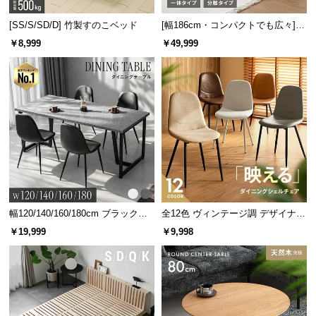
情
報
[SS/S/SD/D] 竹製すのこベッド
[幅186cm・コンパクトでも広々] 3
人掛けソファベッド リクライニン
©
￥8,999
￥49,999
グ 天然木フレーム 北欧
M
O
D
E
R
N
D
E
C
O
幅120/140/160/180cm ブラックフ
全12色 ヴィンテージ調 デザイナー
C
レーム ダイニング 大理石調 4人掛
ズシェルチェア
￥19,999
￥9,998
o.,
け
L
t
d.
A