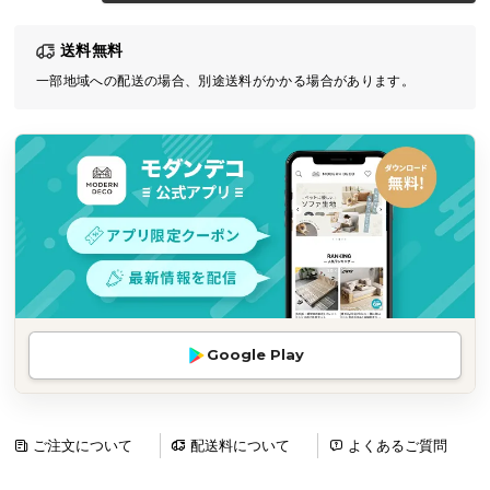
気
送料無料
ア
イ
一部地域への配送の場合、別途送料がかかる場合があります。
テ
ム
ラ
ン
キ
ン
グ
商
Google Play
品
カ
テ
ゴ
ご注文について
配送料について
よくあるご質問
リ
か