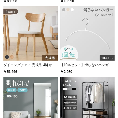
￥89,998
￥10,990
経
路
に
つ
い
て
返
品・
キ
ャ
ダイニングチェア 完成品 4脚セッ
【10本セット】滑らないハンガー
ト
回転フック
ン
￥51,996
￥2,080
セ
ル
に
つ
い
て