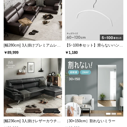
つ
い
て
開
梱
[幅280cm] 3人掛けプレミアムレザ
【5~100本セット】滑らないハンガ
設
ーフロアソファ
ー キッズサイズ
置
￥89,999
￥1,180
サ
ー
ビ
ス
に
つ
い
て
搬
[幅236cm] 3人掛けレザーカウチソ
［30×150cm］割れないミラー
入
ファ