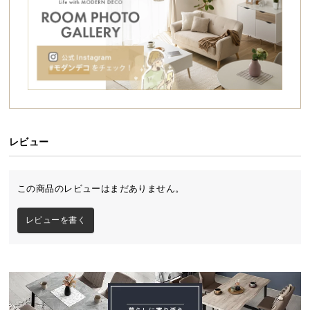
シ
ョ
ッ
ピ
ン
グ
ガ
イ
ド
レビュー
お
支
この商品のレビューはまだありません。
払
い
レビューを書く
に
つ
い
て
配