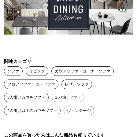
送
料
に
つ
い
て
大
関連カテゴリ
型
商
ソファ
リビング
カウチソファ・コーナーソファ
品
の
フロアソファ・ローソファ
レザーソファ
配
送
3人掛けカウチソファ
3人掛けソファ
に
4人掛け以上のカウチソファ
ヴィンテージ
つ
い
て
この商品を買った人はこんな商品も買っています