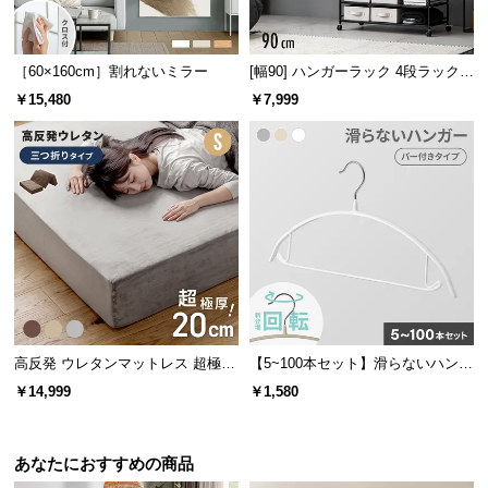
保
証
に
［60×160cm］割れないミラー
[幅90] ハンガーラック 4段ラック収
つ
納 キャスター付き
￥15,480
￥7,999
い
て
会
員
規
約
に
つ
い
て
高反発 ウレタンマットレス 超極厚
【5~100本セット】滑らないハンガ
20cm 三つ折りタイプ [S]
ー バー付き
￥14,999
￥1,580
お
客
あなたにおすすめの商品
様