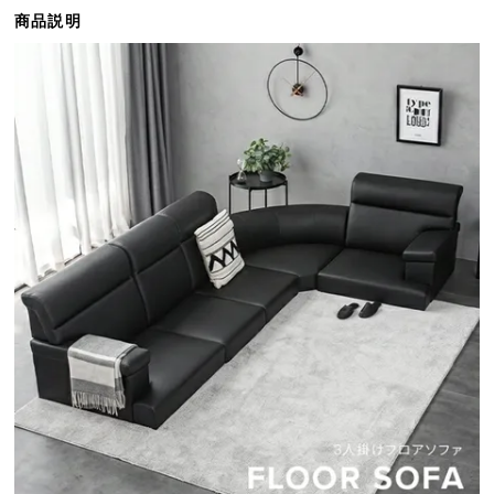
ら
商品説明
探
す
イ
ン
テ
リ
ア
テ
イ
ス
ト
か
ら
探
す