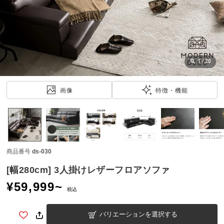
近
チ
ェ
ッ
ク
し
1
/
20
た
ア
画像
特徴・機能
イ
テ
ム
商品番号
ds-030
特
集
[幅280cm] 3人掛けレザーフロアソファ
一
¥
59,999
~
覧
税込
バリエーションを選択する
人