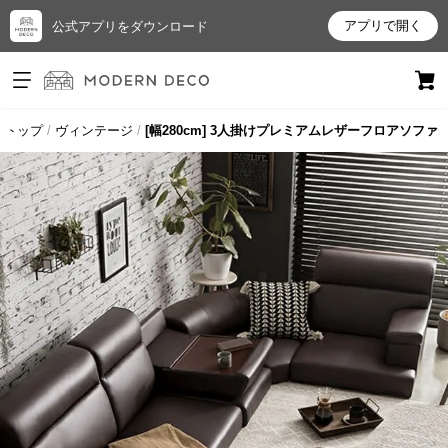
アプリで開く
公式アプリをダウンロード
ログイン
新規会員登録
トップ
ヴィンテージ
[幅280cm] 3人掛けプレミアムレザーフロアソファ
お
気
に
入
り
ア
イ
テ
ム
最