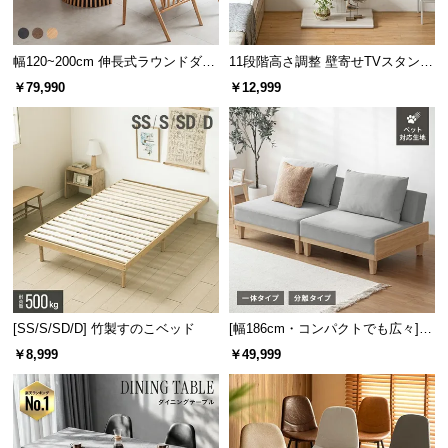
保
証
に
幅120~200cm 伸長式ラウンドダイ
11段階高さ調整 壁寄せTVスタンド
つ
ニングテーブル 6人掛け 天然木突
キャスター付き 上下左右角度調節
￥79,990
￥12,999
い
板 美しい格子デザイン
機能
て
会
員
規
約
に
つ
い
て
[SS/S/SD/D] 竹製すのこベッド
[幅186cm・コンパクトでも広々] 3
人掛けソファベッド リクライニン
￥8,999
￥49,999
グ 天然木フレーム 北欧
お
客
様