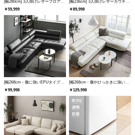
[幅280cm] 3人掛けレザーフロアソ
[幅236cm] 3人掛けレザーカウチソ
中
ファ
ファ
￥59,999
￥89,998
型
商
品
の
配
送
に
つ
い
て
[幅268cm・傷に強いEPUタイプも]
[幅268cm・傷やひっかきに強いEP
小
3人掛けレザーカウチソファ 広々設
Uタイプ] 3人掛けレザーカウチソフ
￥99,998
￥129,998
型
計 高級感
ァ 広々設計 高級感
商
品
の
配
送
に