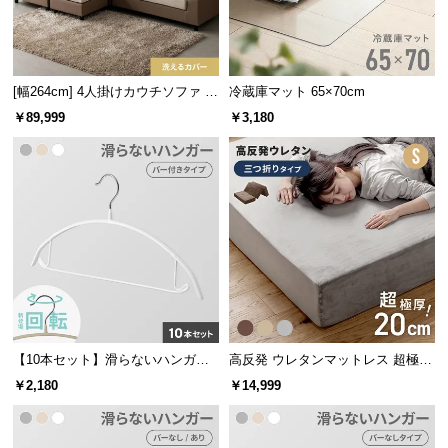
つ
い
て
[幅264cm] 4人掛けカウチソファ L
冷蔵庫マット 65×70cm
字 最大6人掛け ビッグサイズ ソフ
開
￥89,999
￥3,180
ァセット レイアウト自由
梱
設
置
サ
ー
ビ
ス
に
つ
い
【10本セット】滑らないハンガー
高反発 ウレタンマットレス 超極厚
て
バー付き 回転フック
20cm 三つ折りタイプ [S]
￥2,180
￥14,999
搬
入