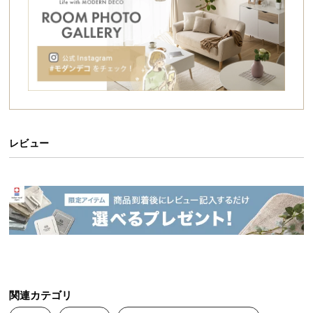
シ
ョ
ッ
ピ
ン
グ
ガ
イ
ド
レビュー
お
支
払
い
に
つ
い
て
関連カテゴリ
配