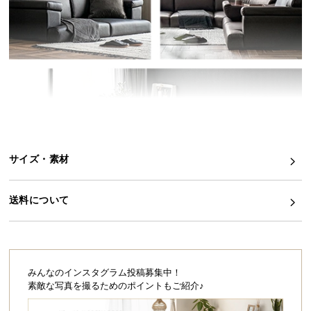
イ
ン
テ
リ
ア
コ
ー
デ
ィ
サイズ・素材
ネ
ー
ト
送料について
か
ら
探
す
みんなのインスタグラム投稿募集中！
素敵な写真を撮るためのポイントもご紹介♪