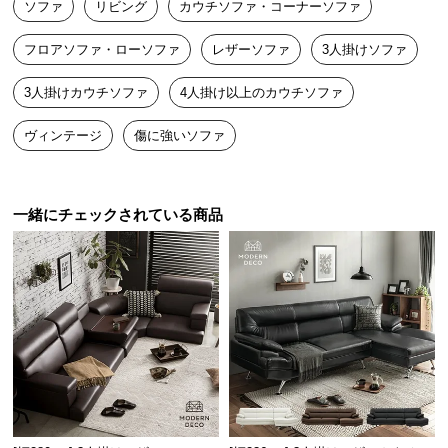
ソファ
リビング
カウチソファ・コーナーソファ
送
料
フロアソファ・ローソファ
レザーソファ
3人掛けソファ
に
つ
3人掛けカウチソファ
4人掛け以上のカウチソファ
い
て
ヴィンテージ
傷に強いソファ
大
型
一緒にチェックされている商品
商
品
の
配
送
に
つ
い
て