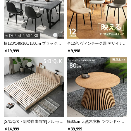
サ
ポ
ー
ト
幅120/140/160/180cm ブラックフ
全12色 ヴィンテージ調 デザイナー
お
レーム ダイニング 大理石調 4人掛
ズシェルチェア
￥19,999
￥9,998
知
け
ら
せ
ブ
ロ
グ
[S/D/Q/K・組替自由自在] パレット
幅80cm 天然木突板 ラウンドセン
企
ベッド 8/12/16枚セット
ターテーブル 美しい格子デザイン
￥14,999
￥39,999
業