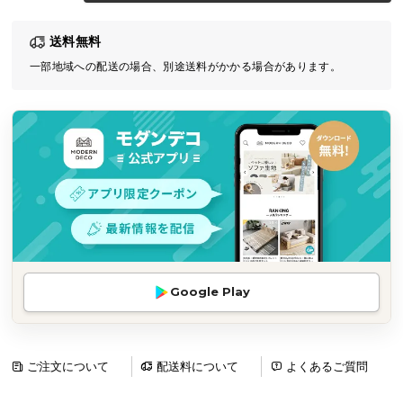
気
送料無料
ア
イ
一部地域への配送の場合、別途送料がかかる場合があります。
テ
ム
ラ
ン
キ
ン
グ
商
Google Play
品
カ
テ
ゴ
ご注文について
配送料について
よくあるご質問
リ
か