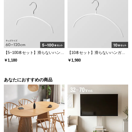
経
路
に
つ
い
て
返
【5~100本セット】滑らないハンガ
【10本セット】滑らないハンガー
ー キッズサイズ
固定フック
品・
￥1,180
￥1,980
キ
ャ
ン
あなたにおすすめの商品
セ
ル
に
つ
い
て