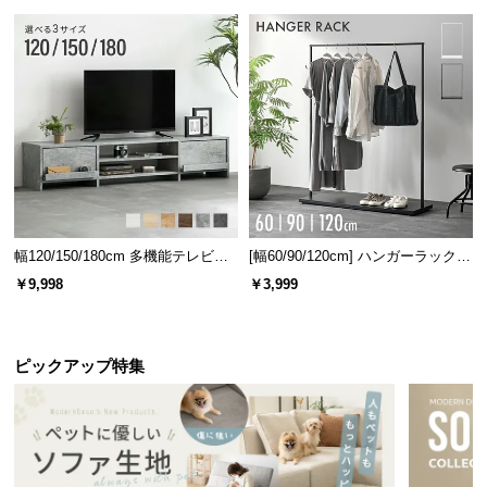
情
報
©
M
O
D
E
R
N
D
幅120/150/180cm 多機能テレビボ
[幅60/90/120cm] ハンガーラック
E
ード 木目/石目調 オープン収納・
スチール 4段階高さ調節 サイドフ
￥9,998
￥3,999
C
引き出し収納付き
ック オープンラック シンプル
O
C
ピックアップ特集
o.,
L
t
d.
A