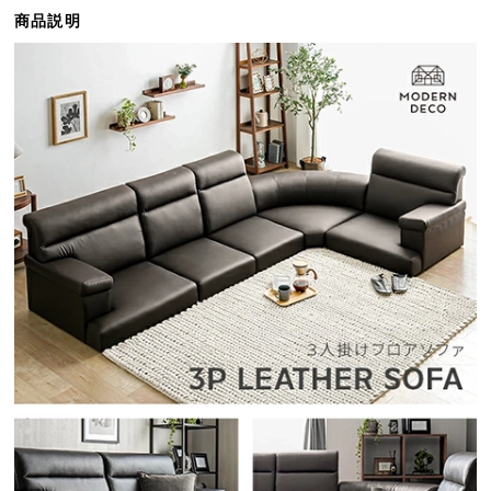
ら
商品説明
探
す
イ
ン
テ
リ
ア
テ
イ
ス
ト
か
ら
探
す