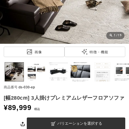
近
チ
ェ
ッ
ク
し
1
/
19
た
ア
画像
特徴・機能
イ
テ
ム
商品番号
ds-030-ep
特
集
[幅280cm] 3人掛けプレミアムレザーフロアソファ
一
¥
89,999
覧
税込
バリエーションを選択する
人