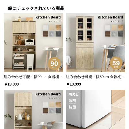
つ
一緒にチェックされている商品
い
て
開
梱
設
置
サ
ー
ビ
組み合わせ可能・幅90cm 食器棚
組み合わせ可能・幅59cm 食器棚
ス
安心の強化ガラス製
ワイド キッチンボード 木目調 レ
スリム キッチンボード 木目調 レ
￥19,999
￥19,999
に
イアウト自在
イアウト自在
一般的なガラスの3〜4倍の強度をもち、万一割れ
つ
た時の安全性が高い強化ガラスを採用しました。
い
て
搬
高さ調節ができる可動棚
入