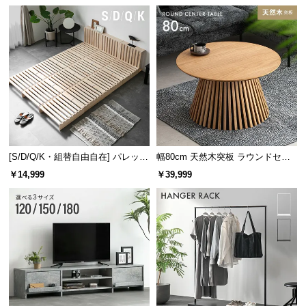
け
l
られる耐久構造なので、引っかける収納が可能で
l
す。
[S/D/Q/K・組替自由自在] パレット
幅80cm 天然木突板 ラウンドセン
ベッド 8/12/16枚セット
ターテーブル 美しい格子デザイン
￥14,999
￥39,999
ボード穴の耐荷重
1カ所につき
ボード全体
約0.3㎏
約2㎏