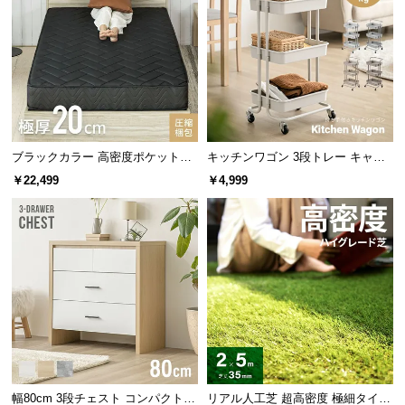
保
下段ガラス扉の可動棚
証
に
棚板
高さ調節
間隔
つ
い
4枚
19段階
約3.2㎝
て
金属ダボで簡単調節
会
ブラックカラー 高密度ポケットコ
キッチンワゴン 3段トレー キャス
員
イルマットレス Q
ター付きタイプ
工具も力も必要なく、金属ダボの差
￥22,499
￥4,999
し込み箇所を変えるだけで簡単に高
規
さを調節できます。
約
に
つ
い
て
収納自在なオープンスペース
お
客
家電を置ける広々としたオープンスペースは、小棚
幅80cm 3段チェスト コンパクトで
リアル人工芝 超高密度 極細タイプ
やフック収納を活用して自分好みにアレンジできま
様