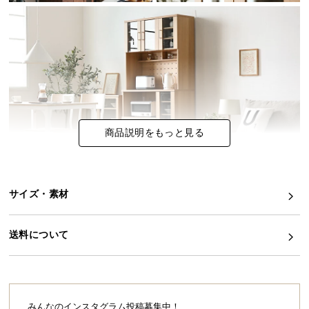
イ
ン
テ
リ
ア
コ
ー
商品説明をもっと見る
デ
ィ
ネ
ー
サイズ・素材
ト
か
収納上手が叶う多機能キッチンボード
ら
送料について
毎日つかう食器類や、場所を取りがちなキッチン家
探
電もすっきり片付くワイドな収納力！生活感を隠し
す
ながら、見せる収納で自分好みに空間を演出できる
多機能なキッチンボードです。
みんなのインスタグラム投稿募集中！