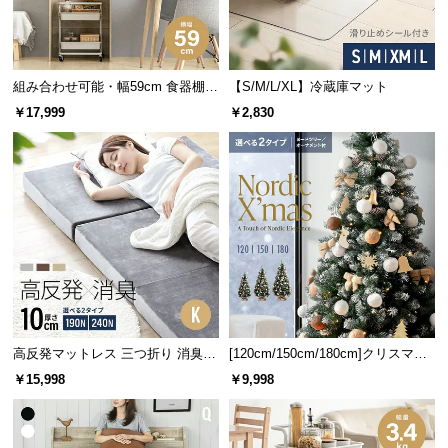
中棚はそれぞれ
約3.2㎝
間隔で高さ調節が可能。食器
経
やグラスの高さによって自由にカスタマイズできま
路
す。
に
つ
組み合わせ可能・幅59cm 食器棚
【S/M/L/XL】冷蔵庫マット
い
スリム キッチンボード 木目調 レ
￥17,999
￥2,830
イアウト自在
て
返
品・
キ
ャ
ン
セ
ル
上段ガラス扉の可動棚
に
高反発マットレス 三つ折り 消臭
[120cm/150cm/180cm]クリスマス
つ
棚板
高さ調節
間隔
スタンダード 厚さ10cm K
ツリー オーナメント付
￥15,998
￥9,998
い
て
2枚
7段階
約3.2㎝