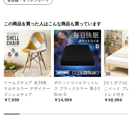
食器棚・キッチンボード
中
型
商
品
この商品を買った人はこんな商品も買っています
の
横幅
奥行き
高さ
配
送
約90㎝
約41㎝
約182㎝
に
つ
い
て
美しく収納できるガラス扉
イームズチェア 全24色
ポケットコイルマットレ
[セミダブル] 
小
マルチカラー デザイナー
ス ブラックカラー 厚さ2
こベッド プレ
型
ズシェルチェア
0cm D
トレス付き
お気に入りの食器をディスプレイできるガラス扉。
商
￥7,999
￥14,999
￥48,998
ひと目で物の位置を確認でき使い勝手もスマートで
品
す。
の
配
送
に