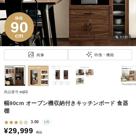
近
チ
ェ
ッ
ク
し
1
/
21
た
ア
画像
特徴・機能
イ
テ
ム
商品番号
mj02
特
集
幅90cm オーブン機収納付きキッチンボード 食器
一
棚
覧
3.00
1件
¥
29,999
税込
人