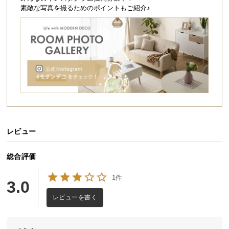
シ
素敵な写真を撮るためのポイントもご紹介♪
ョ
ッ
ピ
ン
グ
ガ
イ
ド
お
支
レビュー
払
い
総合評価
に
1件
つ
3.0
たっぷり収まるキッチンボード
い
レビューを書く
て
日常使いの食器類からキッチン家電まで、スッキリ
配
と収納できるキッチンボード。ワイドな収納力で理