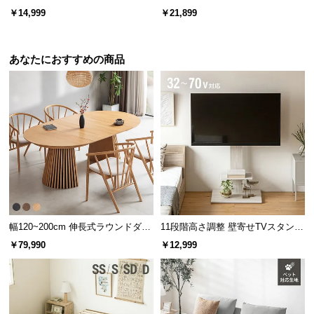
もたっぷり収納 木目調/モルタル調
芝丈35mm 2×5m 防草シート付
す。
￥14,999
￥21,899
サ
ポ
ー
あなたにおすすめの商品
ト
お
知
ら
せ
オープンスペースの内寸
ブ
幅120~200cm 伸長式ラウンドダイ
11段階高さ調整 壁寄せTVスタンド
ロ
ニングテーブル 6人掛け 天然木突
キャスター付き 上下左右角度調節
横幅
奥行
高さ
グ
￥79,990
￥12,999
板 美しい格子デザイン
機能
約86.5㎝
約41㎝
約49.7㎝
企
業