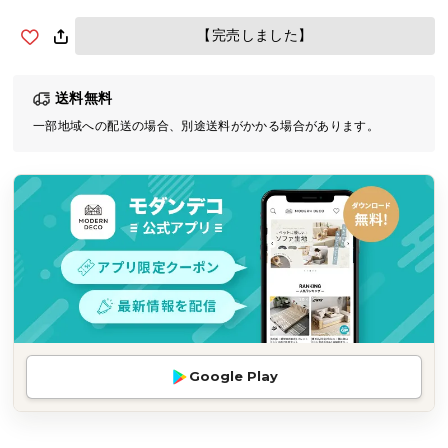
気
【完売しました】
ア
イ
テ
送料無料
ム
一部地域への配送の場合、別途送料がかかる場合があります。
ラ
ン
キ
ン
グ
商
品
カ
テ
Google Play
ゴ
リ
か