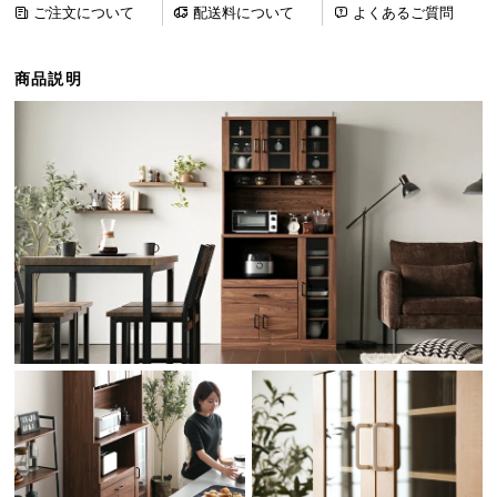
ご注文について
配送料について
よくあるご質問
ら
探
す
商品説明
イ
ン
テ
リ
ア
テ
イ
ス
ト
か
ら
探
す