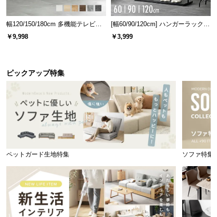
幅120/150/180cm 多機能テレビボ
[幅60/90/120cm] ハンガーラック
ワイドに置けるスライド棚
ード 木目/石目調 オープン収納・
スチール 4段階高さ調節 サイドフ
￥9,998
￥3,999
引き出し収納付き
ック オープンラック シンプル
フタを開閉する炊飯器や蒸気が出るケトルも安心の
スライド式。家電をまとめて並べられる幅広設計で
ピックアップ特集
す。
ペットガード生地特集
ソファ特集