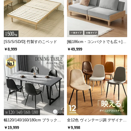
情
報
おしゃれに置ける調味料棚
©
欲しいものをサッと手に取れて便利なオープン棚。
調味料やキッチン小物を飾りながら収納できます。
M
O
D
[SS/S/SD/D] 竹製すのこベッド
[幅186cm・コンパクトでも広々] 3
E
人掛けソファベッド リクライニン
￥8,999
￥49,999
R
グ 天然木フレーム 北欧
N
D
E
C
O
C
o.,
L
t
d.
幅120/140/160/180cm ブラックフ
全12色 ヴィンテージ調 デザイナー
フックをかけてアレンジ自在
A
レーム ダイニング 大理石調 4人掛
ズシェルチェア
￥19,999
￥9,998
家電の熱を逃がす背面のボード穴は、フックも掛け