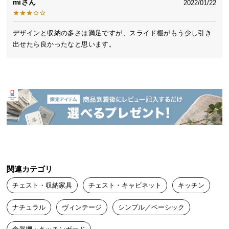
mi
2022/01/22
想の空間づくりに役立ちます。
送
料
に
デザインと収納の多さは満足ですが、スライド棚がもう少し引き
つ
出せたら良かったなと思います。
い
て
大
型
商
品
の
配
送
関連カテゴリ
に
つ
チェスト・収納家具
チェスト・キャビネット
キッチン
い
ナチュラル
ヴィンテージ
シンプル／ベーシック
て