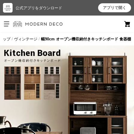
アプリで開く
公式アプリをダウンロード
ログイン
新規会員登録
トップ
ヴィンテージ
幅90cm オーブン機収納付きキッチンボード 食器棚
お
気
に
入
り
ア
イ
テ
ム
最