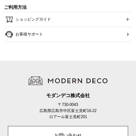
カトラリーや調理器具をすっきりと収納でき、物の
ご利用方法
場所も分かりやすい浅型の引き出しです。
ショッピングガイド
お客様サポート
モダンデコ株式会社
引き出し収納の内寸
〒730-0043
横幅
奥行き
高さ
広島県広島市中区富士見町16-22
ロアール富士見町201
約30.9㎝
約33.8㎝
約7.5㎝
お問い合わせ