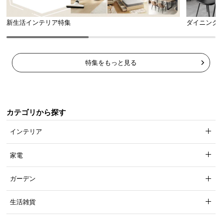
スライド棚の内寸
新生活インテリア特集
ダイニング
横幅
奥行
高さ
約56.2㎝
約35㎝
約34.3㎝
特集をもっと見る
熱気を逃がす通気孔
ボード背面の通気孔が、こもりがち
な湿気や熱を逃がしキッチン家電を
守る安心設計です。
カテゴリから探す
インテリア
家電
使い勝手のよい2口コンセント搭載
ガーデン
生活雑貨
オープンスペースとスライド棚に2口コンセントを搭
載。コードの長さを気にせず家電を設置できます。