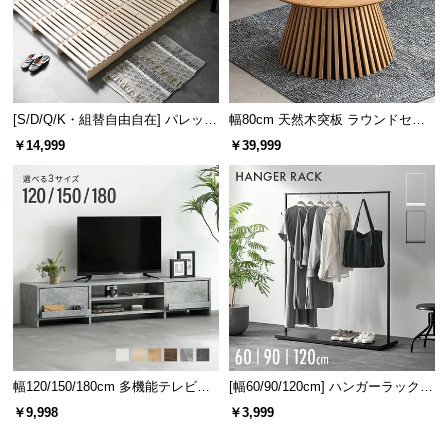
l
l
[S/D/Q/K・組替自由自在] パレット
幅80cm 天然木突板 ラウンドセン
ベッド 8/12/16枚セット
ターテーブル 美しい格子デザイン
￥14,999
￥39,999
幅120/150/180cm 多機能テレビボ
[幅60/90/120cm] ハンガーラック
ード 木目/石目調 オープン収納・
スチール 4段階高さ調節 サイドフ
￥9,998
￥3,999
引き出し収納付き
ック オープンラック シンプル