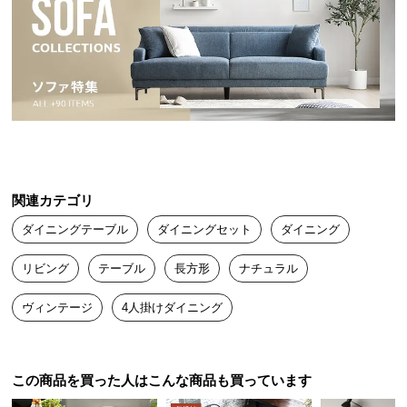
送
料
に
つ
い
て
大
型
関連カテゴリ
商
品
ダイニングテーブル
ダイニングセット
ダイニング
の
配
リビング
テーブル
長方形
ナチュラル
送
ヴィンテージ
4人掛けダイニング
に
つ
い
て
この商品を買った人はこんな商品も買っています