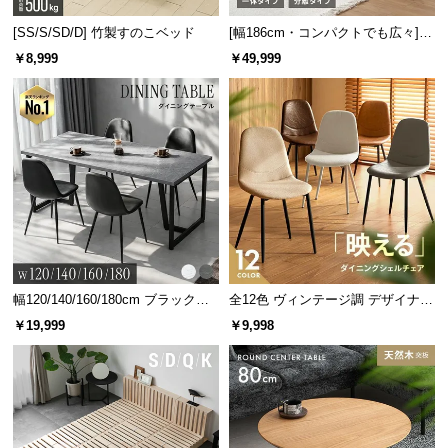
情
報
[SS/S/SD/D] 竹製すのこベッド
[幅186cm・コンパクトでも広々] 3
人掛けソファベッド リクライニン
￥8,999
￥49,999
©
グ 天然木フレーム 北欧
M
O
D
E
R
N
D
E
C
O
幅120/140/160/180cm ブラックフ
全12色 ヴィンテージ調 デザイナー
C
レーム ダイニング 大理石調 4人掛
ズシェルチェア
￥19,999
￥9,998
o.,
け
L
t
d.
A