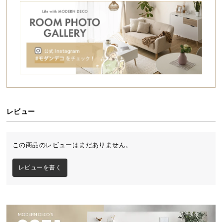
シ
ョ
ッ
ピ
ン
グ
ガ
イ
ド
レビュー
お
支
払
この商品のレビューはまだありません。
い
に
レビューを書く
つ
い
て
配