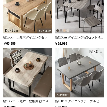
つ
い
て
開
梱
幅150cm 天然木ダイニングセット
幅110cm ダイニング5点セット 4人
設
一枚板デザイン 4人掛け
掛け
￥63,986
￥16,999
置
サ
ー
ビ
ス
に
つ
い
て
搬
幅138cm 天然木一枚板風 はつりダ
幅150cm ダイニングテーブルセッ
入
イニングセット リアル木目調 4人
ト 4人掛け