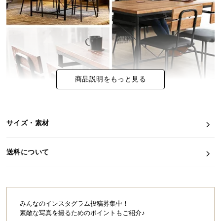
イ
ン
テ
リ
ア
コ
商品説明をもっと見る
ー
デ
ィ
ネ
サイズ・素材
ー
ト
送料について
か
ら
探
す
みんなのインスタグラム投稿募集中！
素敵な写真を撮るためのポイントもご紹介♪