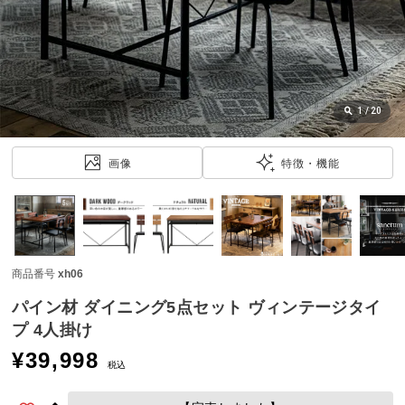
近
チ
ェ
ッ
ク
し
1
/
20
た
ア
画像
特徴・機能
イ
テ
ム
商品番号
xh06
特
集
パイン材 ダイニング5点セット ヴィンテージタイ
一
プ 4人掛け
覧
¥
39,998
税込
人