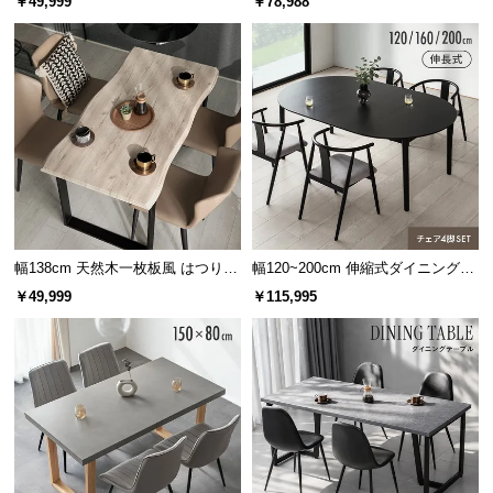
￥49,999
￥78,988
経
掛け ベンチセット チェア2脚
路
に
つ
い
て
返
品・
キ
幅138cm 天然木一枚板風 はつりダ
幅120~200cm 伸縮式ダイニング5
ャ
イニングセット リアル木目調 4人
点セット
ン
￥49,999
￥115,995
掛け チェア4脚セット
セ
ル
に
つ
い
て