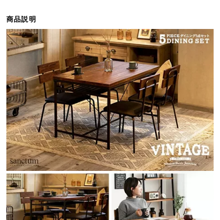
ら
探
商品説明
す
イ
ン
テ
リ
ア
テ
イ
ス
ト
か
ら
探
す