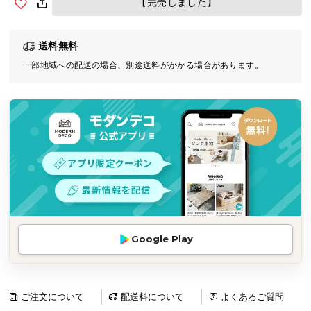
【完売しました】
気
ア
送料無料
イ
テ
一部地域への配送の場合、別途送料がかかる場合があります。
ム
ラ
ン
キ
ン
グ
商
品
Google Play
カ
テ
ゴ
リ
ご注文について
配送料について
よくあるご質問
か