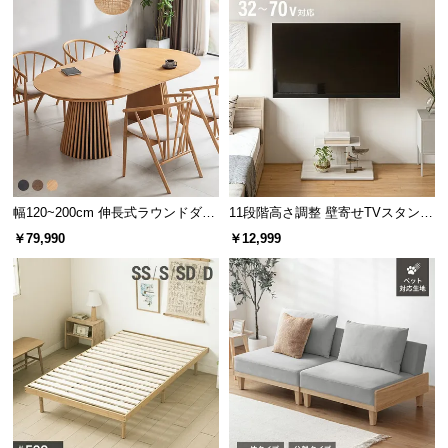
サ
ポ
ー
ト
お
知
ら
幅120~200cm 伸長式ラウンドダイ
11段階高さ調整 壁寄せTVスタンド
せ
ニングテーブル 6人掛け 天然木突
キャスター付き 上下左右角度調節
￥79,990
￥12,999
板 美しい格子デザイン
機能
ブ
ロ
グ
企
業