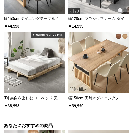
保
証
に
幅150cm ダイニングテーブル 4人
幅120cm ブラックフレーム ダイニ
つ
掛け
ングテーブル 大理石調 4人掛け
￥44,990
￥14,999
い
て
会
員
規
約
に
つ
い
て
[D] 余白を楽しむローベッド 天然
幅150cm 天然木ダイニングテーブ
木調 ステージベッド マットレス付
ル 一枚板デザイン 4人掛け
￥38,998
￥39,990
き
お
あなたにおすすめの商品
客
様