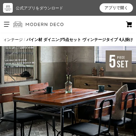
アプリで開く
公式アプリをダウンロード
ログイン
新規会員登録
ヴィンテージ
パイン材 ダイニング5点セット ヴィンテージタイプ 4人掛け
お
気
に
入
り
ア
イ
テ
ム
最