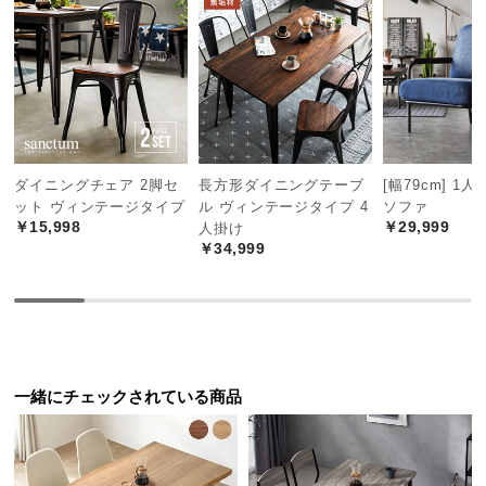
中
型
商
品
の
配
送
に
ダイニングチェア 2脚セ
長方形ダイニングテーブ
[幅79cm] 1
ット ヴィンテージタイプ
ル ヴィンテージタイプ 4
ソファ
つ
￥15,998
￥29,999
人掛け
い
￥34,999
て
小
型
商
品
一緒にチェックされている商品
の
配
送
に