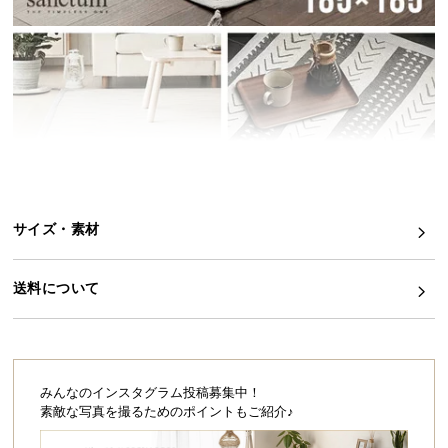
イ
ン
テ
リ
ア
コ
ー
デ
ィ
サイズ・素材
ネ
ー
ト
送料について
か
ら
探
す
みんなのインスタグラム投稿募集中！
素敵な写真を撮るためのポイントもご紹介♪