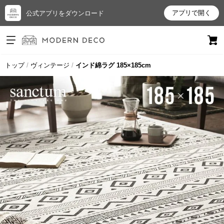
アプリで開く
公式アプリをダウンロード
ログイン
新規会員登録
トップ
ヴィンテージ
インド綿ラグ 185×185cm
お
気
に
入
り
ア
イ
テ
ム
最