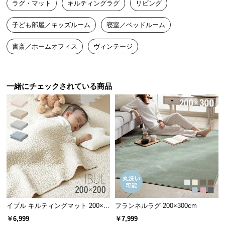
ラグ・マット
キルティングラグ
リビング
送
料
子ども部屋／キッズルーム
寝室／ベッドルーム
に
つ
書斎／ホームオフィス
ヴィンテージ
い
て
一緒にチェックされている商品
大
型
商
品
の
配
送
に
つ
い
て
イブル キルティングマット 200×2
フランネルラグ 200×300cm
00cm コットン100%
￥6,999
￥7,999