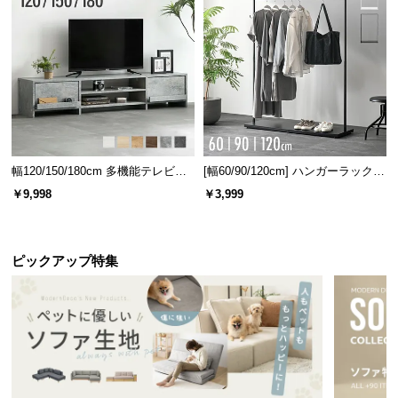
情
報
©
M
O
D
E
R
幅120/150/180cm 多機能テレビボ
[幅60/90/120cm] ハンガーラック
N
ード 木目/石目調 オープン収納・
スチール 4段階高さ調節 サイドフ
￥9,998
￥3,999
D
引き出し収納付き
ック オープンラック シンプル
E
C
O
ピックアップ特集
C
o.,
L
t
d.
A