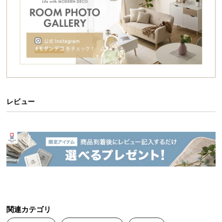
シ
ョ
ッ
ピ
ン
グ
ガ
イ
ド
レビュー
お
支
払
い
に
つ
い
て
関連カテゴリ
配