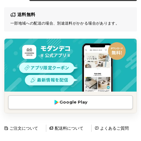
気
送料無料
ア
イ
一部地域への配送の場合、別途送料がかかる場合があります。
テ
ム
ラ
ン
キ
ン
グ
商
Google Play
品
カ
テ
ゴ
ご注文について
配送料について
よくあるご質問
リ
か