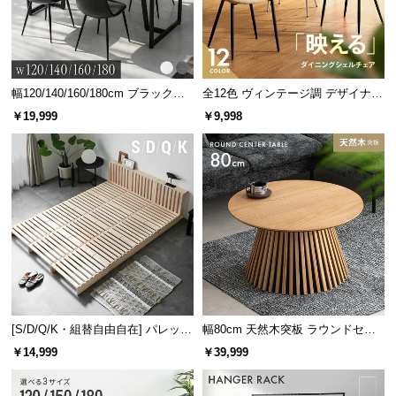
サ
ポ
ー
ト
幅120/140/160/180cm ブラックフ
全12色 ヴィンテージ調 デザイナー
レーム ダイニング 大理石調 4人掛
ズシェルチェア
￥19,999
￥9,998
け
お
知
ら
せ
ブ
ロ
グ
[S/D/Q/K・組替自由自在] パレット
幅80cm 天然木突板 ラウンドセン
ベッド 8/12/16枚セット
ターテーブル 美しい格子デザイン
￥14,999
￥39,999
企
業