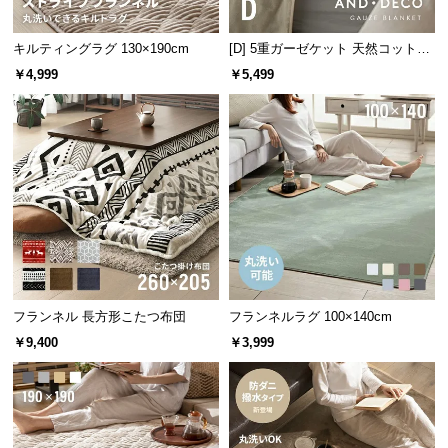
つ
い
キルティングラグ 130×190cm
[D] 5重ガーゼケット 天然コットン
て
100% 速乾 抗菌 洗える
￥4,999
￥5,499
開
梱
設
置
サ
ー
ビ
ス
に
フランネル 長方形こたつ布団
フランネルラグ 100×140cm
つ
￥9,400
￥3,999
い
て
搬
入