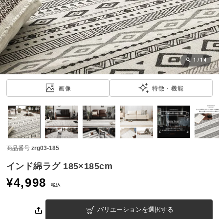
近
チ
ェ
ッ
ク
し
1
/
14
た
ア
画像
特徴・機能
イ
テ
ム
商品番号
zrg03-185
特
集
インド綿ラグ 185×185cm
一
¥
4,998
覧
税込
バリエーションを選択する
人