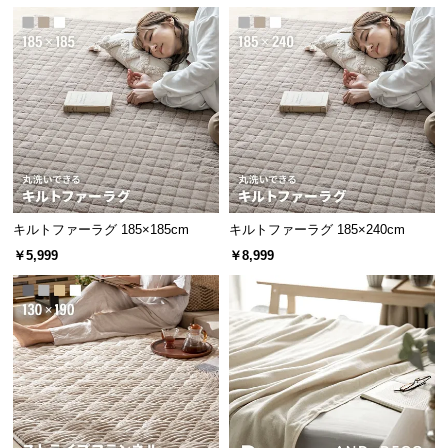
中
型
商
品
の
配
送
に
つ
い
キルトファーラグ 185×185cm
キルトファーラグ 185×240cm
て
￥5,999
￥8,999
小
型
商
品
の
配
送
に