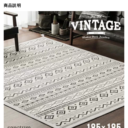
ら
商品説明
探
す
イ
ン
テ
リ
ア
テ
イ
ス
ト
か
ら
探
す