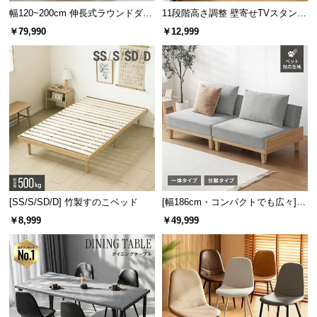
保
幅120~200cm 伸長式ラウンドダイ
11段階高さ調整 壁寄せTVスタンド
証
ニングテーブル 6人掛け 天然木突
キャスター付き 上下左右角度調節
￥79,990
￥12,999
に
板 美しい格子デザイン
機能
つ
い
て
会
員
規
約
に
つ
[SS/S/SD/D] 竹製すのこベッド
[幅186cm・コンパクトでも広々] 3
い
人掛けソファベッド リクライニン
￥8,999
￥49,999
グ 天然木フレーム 北欧
て
お
客
様