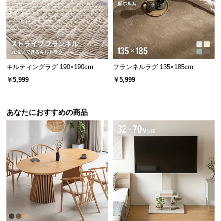
経
路
に
つ
い
て
キルティングラグ 190×190cm
フランネルラグ 135×185cm
￥5,999
￥5,999
返
品・
キ
あなたにおすすめの商品
ャ
ン
セ
ル
に
つ
い
て