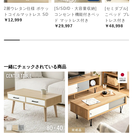
中
2層ウレタン仕様 ポケッ
[S/SD/D・大容量収納]
[セミダブル] 
型
ラバーウッドとは
トコイルマットレス SD
コンセント機能付きベッ
こベッド プレ
商
ゴムの木を加工した木材。ソフトな
￥12,999
ド マットレス付き
トレス付き
品
印象の木目と滑らかな肌触りが特徴
￥29,997
￥48,998
の
です。
配
送
に
つ
天然木の風合い豊かな木目
い
一緒にチェックされている商品
て
一点一点異なる節目や継ぎ目、色味の濃淡が木目の
美しい質感を生み出します。
小
型
商
品
の
配
送
に