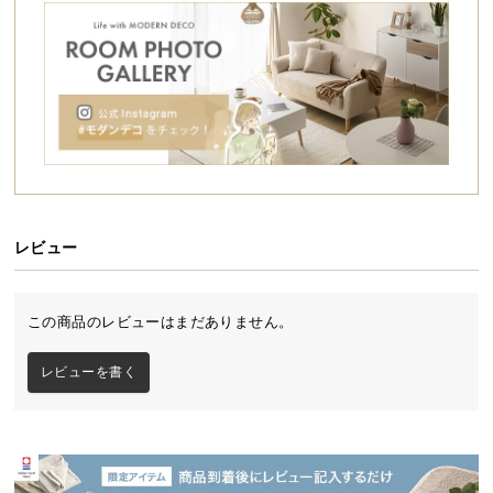
シ
ョ
ッ
ピ
ン
お部屋に馴染むナチュラルデザイン
グ
ガ
イ
無垢材の素材感を生かしたナチュラルなデザイン
ド
が、どんなお部屋にも自然に溶け込みます。
レビュー
お
支
払
この商品のレビューはまだありません。
い
に
レビューを書く
つ
い
て
配