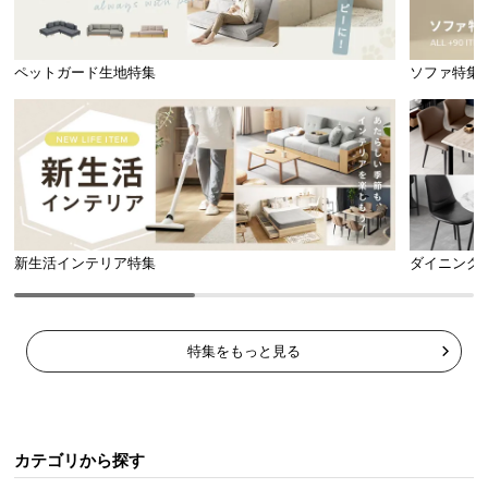
引き出し内寸
ペットガード生地特集
ソファ特集
横幅
奥行き
高さ
約24.4㎝
約35.5㎝
約10.5㎝
物を取り出しやすい両側引き出し
新生活インテリア特集
ダイニング
前からも後ろからも取り出しやすい両面引き出し。
表裏同じデザインで、お部屋の雰囲気を損ねませ
ん。
特集をもっと見る
カテゴリから探す