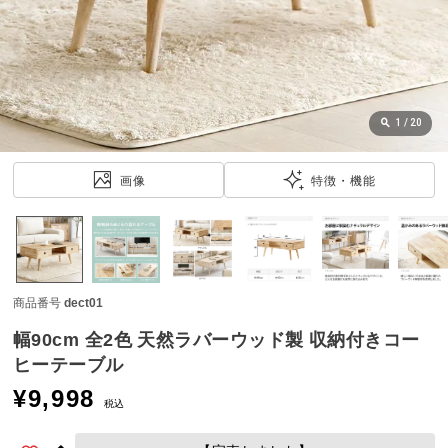
近
チ
ェ
ッ
ク
し
1
/
20
た
ア
画像
特徴・機能
イ
テ
ム
商品番号
dect01
特
集
幅90cm 全2色 天然ラバーウッド製 収納付きコー
一
ヒーテーブル
覧
¥
9,998
税込
人