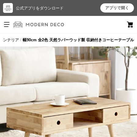
アプリで開く
公式アプリをダウンロード
ログイン
新規会員登録
インテリア
幅90cm 全2色 天然ラバーウッド製 収納付きコーヒーテーブル
お
気
に
入
り
ア
イ
テ
ム
最