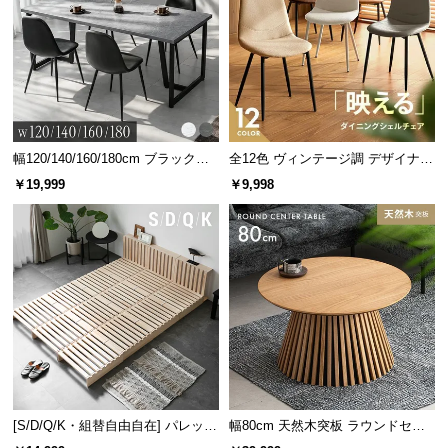
情
報
©
M
テレビボードとして
O
D
大きすぎない丁度良いサイズ感で、色々な場所に置
きやすいコンパクトなテレビボードとしても。
E
幅120/140/160/180cm ブラックフ
全12色 ヴィンテージ調 デザイナー
R
レーム ダイニング 大理石調 4人掛
ズシェルチェア
￥19,999
￥9,998
け
N
D
E
C
O
C
o.,
L
t
d.
[S/D/Q/K・組替自由自在] パレット
幅80cm 天然木突板 ラウンドセン
A
ベッド 8/12/16枚セット
ターテーブル 美しい格子デザイン