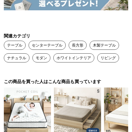
送
料
に
つ
温かみのあるラバーウッド無垢材
い
関連カテゴリ
て
テーブル
センターテーブル
長方形
木製テーブル
優しい風合いの木目と強度に優れたラバーウッド無
大
垢材を使用しました。
ナチュラル
モダン
ホワイトインテリア
リビング
型
商
品
の
この商品を買った人はこんな商品も買っています
配
送
に
つ
い
て