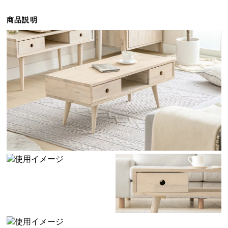
ら
探
商品説明
す
イ
ン
テ
リ
ア
テ
イ
ス
ト
か
ら
探
す