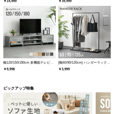
￥14,999
￥39,999
l
l
便利な2つの引き出し収納
たくさんの小物をしまえる2つの引き出し収納。テー
ブル周りをスッキリと見せることができます。
幅120/150/180cm 多機能テレビボ
[幅60/90/120cm] ハンガーラック
ード 木目/石目調 オープン収納・
スチール 4段階高さ調節 サイドフ
￥9,998
￥3,999
引き出し収納付き
ック オープンラック シンプル
ピックアップ特集