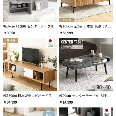
経
いを出す塗装を施しており、下地である天然木本
来の色合いによって掲載写真とは仕上がりが異な
路
る場合がございます。日光や照明の種類など、環
に
境によっても下地の濃淡の見え方に変化が生じま
つ
す。商品の特性を十分ご理解の上、ご購入くださ
幅87cm 韓国風 センターテーブル
幅105cm 全2色 日本製 収納付きセ
い。
い
ンターテーブル TCT-008
￥9,998
￥38,999
て
返
品・
抜群の耐水性で水をこぼしても安心
キ
ラッカー塗装を施した天板は、水が染み込みにくく
ャ
汚れもサッと拭き取れるのでお手入れも簡単です。
ン
セ
ル
に
つ
幅180cm 日本製テレビボード TOT-
幅90cm センターテーブル 大理石/
い
007
モルタル調 天然木脚 収納スペース
￥34,999
￥14,999
て