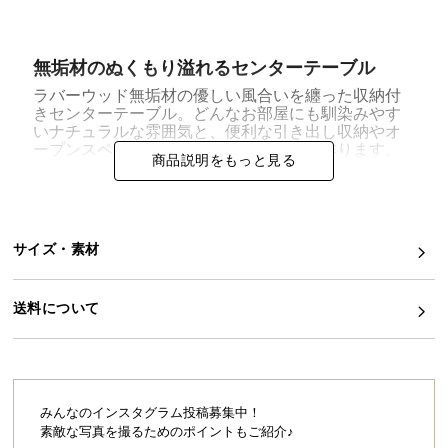
イ
ン
無垢材のぬくもり溢れるセンターテーブル
テ
ラバーウッド無垢材の優しい風合いを纏った収納付
リ
きセンターテーブル。どんなお部屋にも馴染みやす
ア
いナチュラルな雰囲気と、便利な引き出し収納やオ
コ
ープンスペースで自分好みのお部屋を形作ります。
商品説明をもっと見る
ー
デ
ィ
ネ
サイズ・素材
ー
ト
送料について
か
ら
探
す
みんなのインスタグラム投稿募集中！
素敵な写真を撮るためのポイントもご紹介♪