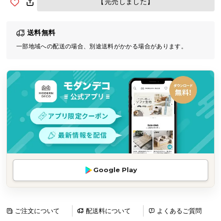
【完売しました】
気
ア
送料無料
イ
テ
一部地域への配送の場合、別途送料がかかる場合があります。
ム
ラ
ン
キ
ン
グ
商
品
Google Play
カ
テ
ゴ
リ
ご注文について
配送料について
よくあるご質問
か