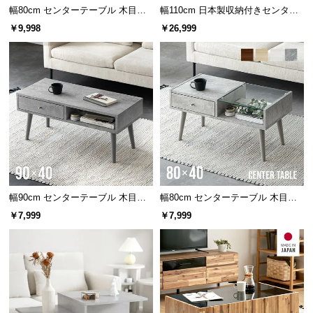
木の美しい質感を活かした塗装
幅80cm センターテーブル 木目調/
幅110cm 日本製収納付きセンター
つ
モルタル調 収納付き テーパードレ
テーブル TCT-007
￥9,998
￥26,999
い
ッグ
て
天然木本来の味わいを出すため、木目や質感を活か
した塗装を施しました。
開
梱
設
置
サ
ー
ビ
ス
幅90cm センターテーブル 木目調/
幅80cm センターテーブル 木目調/
に
モルタル調
モルタル調
￥7,999
￥7,999
つ
い
て
天然木製品について
搬
本製品は天然木製品です。木目や色合いには個体
入
差があります。また、素材の木目を活かして風合