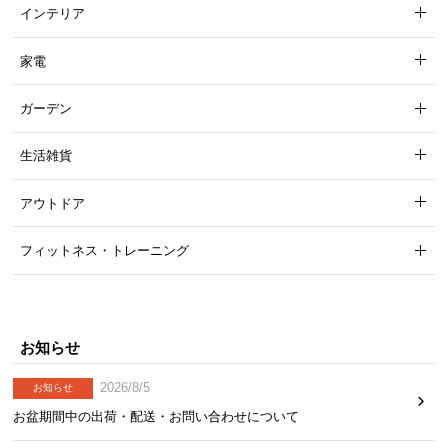
インテリア
家電
ガーデン
生活雑貨
シンプルな取っ手
収納の取っ手はくり抜きを採用し、過度な装飾のな
アウトドア
いシンプルなデザインとなっています。
フィットネス・トレーニング
お知らせ
2026/8/5
お知らせ
お盆期間中の出荷・配送・お問い合わせについて