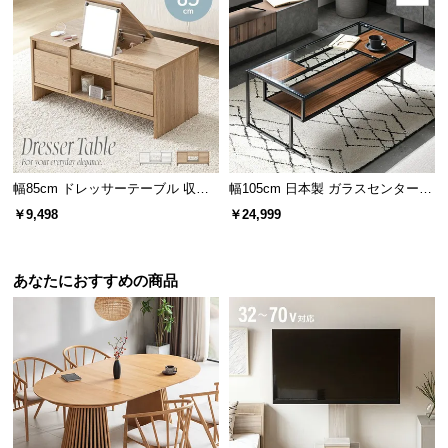
保
証
に
つ
い
て
アイデア次第で使い方いろいろ
会
幅85cm ドレッサーテーブル 収納
幅105cm 日本製 ガラスセンターテ
員
付
ーブル
規
￥9,498
￥24,999
シンプルなデザインなので、好みの生活スタイルに
合わせて使い分けられます。
約
に
あなたにおすすめの商品
つ
い
て
お
客
様