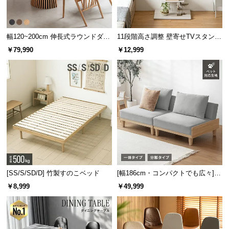
サ
ポ
ー
幅120~200cm 伸長式ラウンドダイ
11段階高さ調整 壁寄せTVスタンド
ローテーブル
TVボード
ト
ニングテーブル 6人掛け 天然木突
キャスター付き 上下左右角度調節
￥79,990
￥12,999
板 美しい格子デザイン
機能
お
ローテーブルとして
知
ソファの前やリビングの中心に置き、温かみある空
ら
間を作り出すローテーブルとしても。
せ
ブ
ロ
[SS/S/SD/D] 竹製すのこベッド
[幅186cm・コンパクトでも広々] 3
グ
人掛けソファベッド リクライニン
￥8,999
￥49,999
グ 天然木フレーム 北欧
企
業