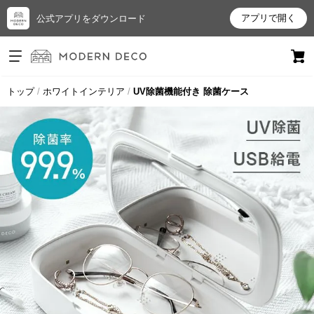
アプリで開く
公式アプリをダウンロード
ログイン
新規会員登録
トップ
ホワイトインテリア
UV除菌機能付き 除菌ケース
お
気
に
入
り
ア
イ
テ
ム
最