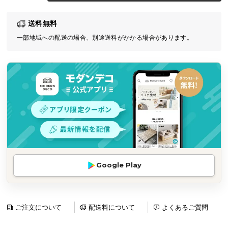
気
送料無料
ア
イ
一部地域への配送の場合、別途送料がかかる場合があります。
テ
ム
ラ
ン
キ
ン
グ
商
Google Play
品
カ
テ
ゴ
ご注文について
配送料について
よくあるご質問
リ
か