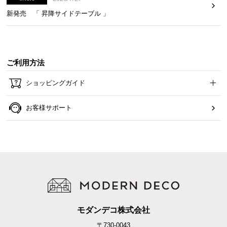
新発売 「 昇降サイドテーブル 」
見た目も操作もスマートなタッチセンサー搭載。軽
く触れるだけで簡単に操作することができます。
ご利用方法
ショッピングガイド
お客様サポート
シンプルで洗練されたデザイン
モダンデコ株式会社
〒730-0043