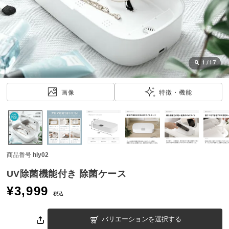
近
チ
ェ
ッ
ク
し
1
/
17
た
ア
画像
特徴・機能
イ
テ
ム
商品番号
hly02
特
集
UV除菌機能付き 除菌ケース
一
¥
3,999
覧
税込
バリエーションを選択する
人