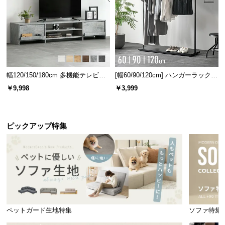
5分で停止する自動OFF機能を搭載しました。ライト
情
のあて過ぎや切り忘れを防げる安心設計です。
報
©
M
O
D
幅120/150/180cm 多機能テレビボ
[幅60/90/120cm] ハンガーラック
E
ード 木目/石目調 オープン収納・
スチール 4段階高さ調節 サイドフ
￥9,998
￥3,999
R
引き出し収納付き
ック オープンラック シンプル
N
D
E
ピックアップ特集
C
O
C
自動OFF
5分
o.,
L
t
d.
ペットガード生地特集
ソファ特集
通知を聞き逃さない通音性
A