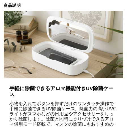
ら
商品説明
探
す
イ
ン
テ
リ
ア
テ
イ
ス
手軽に除菌できるアロマ機能付きUV除菌ケー
ト
ス
か
ら
小物を入れてボタンを押すだけのワンタッチ操作で
手軽に除菌できるUV除菌ケース。除菌力の高いUVC
探
ライトがスマホなどの日用品やアクセサリーをしっ
す
かり除菌します。除菌と同時に香りづけできるアロ
マ併用モード搭載で、マスクの除菌にもおすすめの