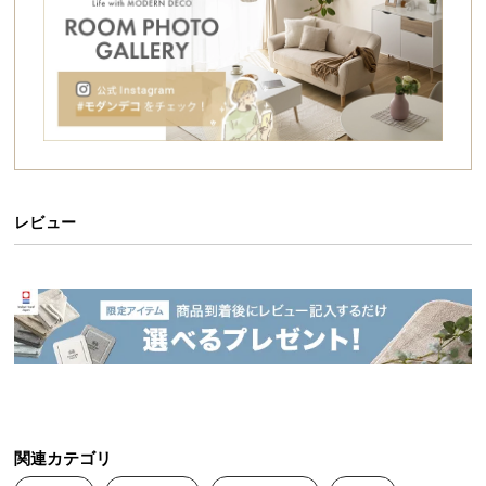
シ
バランスのとれたミニマムデザイン。
ョ
欲しかったのは、この空気感。
ッ
ピ
ン
グ
ガ
イ
ド
レビュー
お
菌を不活化させるUVCライトモード
支
払
い
ケースの中で除菌効果の高いUVCライトを照射。細
に
菌のDNAに損傷を与え、病原体を不活化させます。
つ
い
て
関連カテゴリ
配