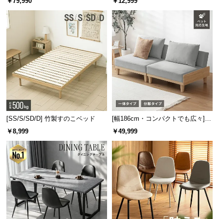
￥79,990
￥12,999
使用可能
・貴金属（指輪・ネックレス・イヤ
保
板 美しい格子デザイン
機能
リングなど）
証
・腕時計 など
に
つ
・紫外線の影響を受ける宝石
い
使用不可
・入れ歯
て
・コンタクトレンズ など
会
※詳細は取扱説明書をご確認ください。
員
規
約
[SS/S/SD/D] 竹製すのこベッド
[幅186cm・コンパクトでも広々] 3
に
人掛けソファベッド リクライニン
￥8,999
￥49,999
まとめて除菌できる大容量サイズ
グ 天然木フレーム 北欧
つ
い
て
小物をまとめて除菌できる大容量サイズ。ゆったり
とした内寸で、スマホやマスクなども入れることが
できます。
お
客
様