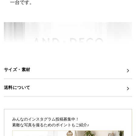
一台です。
イ
ン
テ
リ
ア
コ
HOME
ー
デ
ィ
サイズ・素材
ネ
インテリアクリエイターが提案する
ー
エモーショナルデザイン家電
ト
送料について
か
ら
インテリアと調和する家電は今やありふれた存在に。
探
これからの時代に必要なのはアイデンティティ。
す
人とは違う、自分らしさを発信したいから。
みんなのインスタグラム投稿募集中！
素敵な写真を撮るためのポイントもご紹介♪
今の気分にピッタリなニュアンスカラーと、