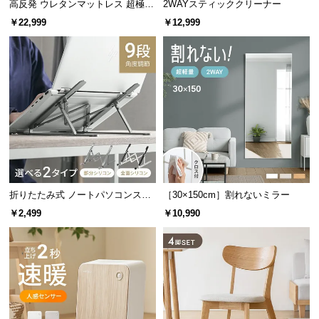
高反発 ウレタンマットレス 超極厚
2WAYスティッククリーナー
載。ホールにアロマを垂らしてお好みの香りをお楽
つ
20cm 三つ折りタイプ [D]
しみ下さい。
￥22,999
￥12,999
い
て
開
梱
設
置
サ
ー
ビ
折りたたみ式 ノートパソコンスタ
［30×150cm］割れないミラー
ス
ンド
に
￥2,499
￥10,990
つ
アロマオイルは付属しておりません。ご使用の際
い
は別途ご用意ください。
て
搬
入