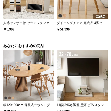
経
日用品から小物まで除菌可能
路
に
つ
メガネやマスクなどの日用品から小さなアクセサリ
人感センサー付 セラミックファン
ダイニングチェア 完成品 4脚セッ
ーまで幅広くご使用頂けます。
い
ヒーター スタイリッシュモデル
ト
￥5,999
￥51,996
て
返
あなたにおすすめの商品
品・
キ
ャ
ン
セ
ル
に
つ
い
て
・メガネ、マスク
幅120~200cm 伸長式ラウンドダイ
11段階高さ調整 壁寄せTVスタンド
・スマホ、イヤホン
ニングテーブル 6人掛け 天然木突
キャスター付き 上下左右角度調節