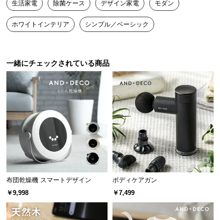
生活家電
除菌ケース
デザイン家電
モダン
送
料
ホワイトインテリア
シンプル／ベーシック
に
つ
い
一緒にチェックされている商品
て
大
除去する細菌
除菌率
型
商
黄色ブドウ球菌
約99.9%
品
の
配
すべての細菌に対して除菌効果を保証するもので
はありません。
送
に
つ
布団乾燥機 スマートデザイン
ボディケアガン
い
￥9,998
￥7,499
て
最も除菌力が高い波長のUVCライト
紫外線ライトの種類は、紫外線の中で最も除菌力が