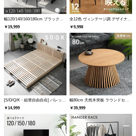
サ
ポ
幅120/140/160/180cm ブラックフ
全12色 ヴィンテージ調 デザイナー
ー
レーム ダイニング 大理石調 4人掛
ズシェルチェア
￥19,999
￥9,998
ト
け
お
知
ら
横幅
奥行き
高さ
せ
約20.7㎝
約10.2㎝
約2.4㎝
ブ
ロ
[S/D/Q/K・組替自由自在] パレット
幅80cm 天然木突板 ラウンドセン
グ
ベッド 8/12/16枚セット
ターテーブル 美しい格子デザイン
￥14,999
￥39,999
5分で停止する自動OFF機能
企
業