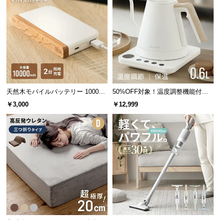
高いとされる260nm近くの波長をもつUVCライトを
中
採用しました。
型
商
品
の
配
送
に
天然木モバイルバッテリー 10000m
50%OFF対象！温度調整機能付き
つ
Ah USB-C/USB-A 2台同時充電対応
電気ケトル
￥3,000
￥12,999
い
て
小
型
商
品
の
香りづけできるアロマ併用モード
配
送
除菌と同時に香りづけできるアロマ+UVCモードを搭
に