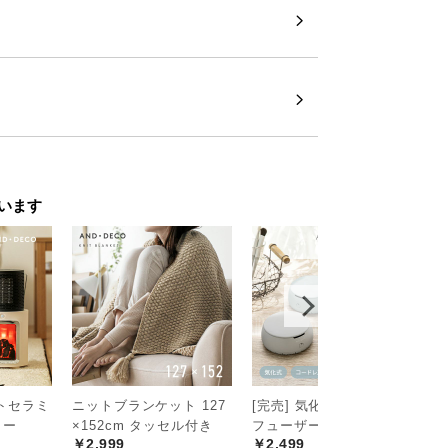
います
トセラミ
ニットブランケット 127
[完売] 気化式アロマディ
ス
￥
ター
×152cm タッセル付き
フューザー
￥2,999
￥2,499