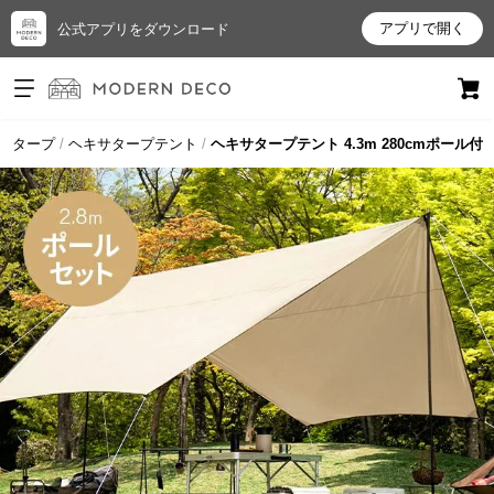
アプリで開く
公式アプリをダウンロード
ログイン
新規会員登録
・タープ
ヘキサタープテント
ヘキサタープテント 4.3m 280cmポール付
お
気
に
入
り
ア
イ
テ
ム
最