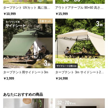
l
l
タープテント UVカット 風に強い
アウトドアテーブル 90×60 高さ44
防水 新開発のブラックコーティン
cm
￥10,999
￥15,999
グタイプも 3m
長さ
約22cm
タープテント用サイドシート3m
タープテント 3m サイドシート2枚
セット
￥3,999
￥14,998
あなたにおすすめの商品
軽量で耐久性の高いアルミ製ポール