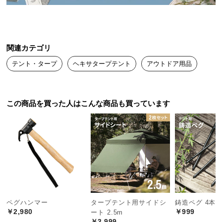
送
料
に
つ
関連カテゴリ
い
テント・タープ
ヘキサタープテント
アウトドア用品
て
大
型
この商品を買った人はこんな商品も買っています
商
ベーシック
フラット
プライベート
品
の
配
送
ベーシックスタイル
に
日陰の面積が広く、ゆったりと寛げるスタイル。テ
つ
ントとの連結で居住スペースを広げることもできま
い
す。
て
ペグハンマー
タープテント用サイドシ
鋳造ペグ 4本
￥2,980
￥999
ート 2.5m
￥3,999