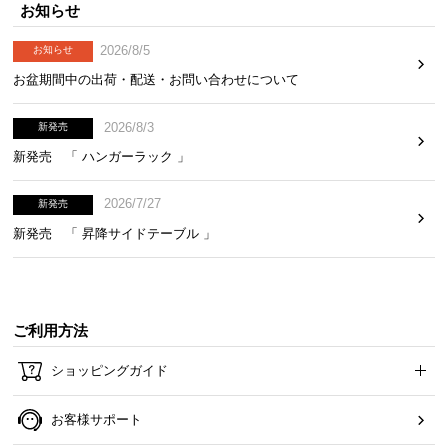
お知らせ
で、トータルでご満足頂けるように努めています。
2026/8/5
お知らせ
お盆期間中の出荷・配送・お問い合わせについて
2026/8/3
新発売
新発売 「 ハンガーラック 」
2026/7/27
新発売
新発売 「 昇降サイドテーブル 」
3ヶ月保証
ご利用方法
安心と信頼の「3ヶ月保証」
ショッピングガイド
機能の損壊・部品の紛失など予期せぬトラブルに
も無償で対応。ご購入3ヶ月以内に不具合が発生し
お客様サポート
た場合、新しくご交換させて頂きます。