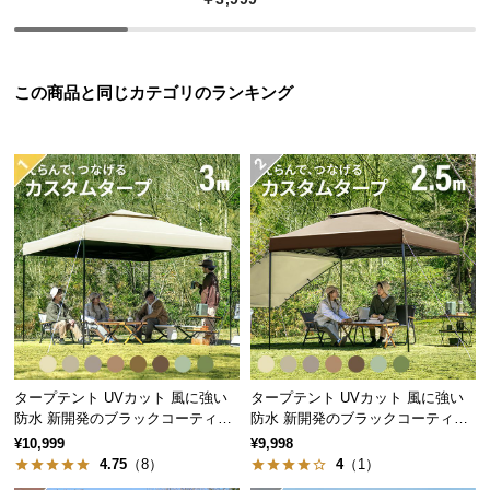
中
型
商
品
この商品と同じカテゴリのランキング
の
配
送
に
つ
い
て
フラットスタイル
小
片側はポールを使用せず、地面張りにしたフラット
型
スタイル。暑い日の熱中症対策としても活躍しま
商
す。
品
タープテント UVカット 風に強い
タープテント UVカット 風に強い
の
防水 新開発のブラックコーティン
防水 新開発のブラックコーティン
配
グタイプも 3m
グタイプも 2.5m
¥10,999
¥9,998
送
4.75
（8）
4
（1）
に