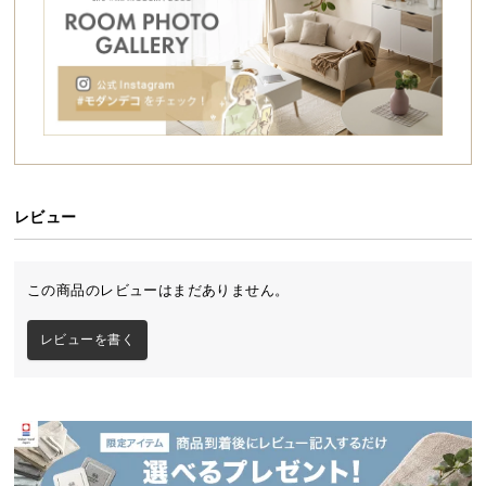
シ
ョ
ファッションやインテリアと同じように、
ッ
アウトドアでもコーディネートを楽しむ。
ピ
自然に、自分らしく。
ン
グ
ガ
イ
ド
レビュー
お
支
この商品のレビューはまだありません。
払
い
シーンによってアレンジ自在
レビューを書く
に
つ
ロープやポールを調節するだけで、天候やシーンに
い
合わせて簡単に自分好みにアレンジできます。
て
配