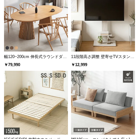
軽量でコンパクトながら、テントを支えるのに安心
な耐久性のあるアルマイト加工を施しました。
幅120~200cm 伸長式ラウンドダイ
11段階高さ調整 壁寄せTVスタンド
ニングテーブル 6人掛け 天然木突
キャスター付き 上下左右角度調節
￥79,990
￥12,999
板 美しい格子デザイン
機能
持ち運びやすいキャリーバッグ付き