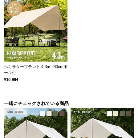
保
証
に
つ
い
て
収容人数
4・6人
会
員
規
ヘキサタープテント 4.3m 280cmポ
ール付
約
紫外線からお肌をプロテクト
¥10,994
に
つ
最大99%を超える高いUVカット率で、紫外線からし
い
っかりとお肌を守るため、女性やお子様にも安心で
て
一緒にチェックされている商品
す。
お
客
様