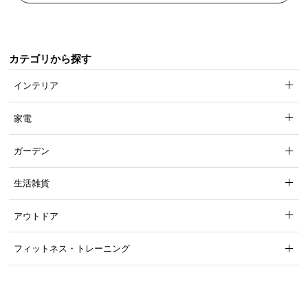
横幅
奥行
カテゴリから探す
約435㎝
約435㎝
インテリア
家電
付属品
ガーデン
タープ×1
収納袋×1
ペグ×8本
ロープ×6本
生活雑貨
アウトドア
フィットネス・トレーニング
充実のアフターサービス
商品のお届けから、ご購入後のアフターサービスま