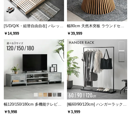
[S/D/Q/K・組替自由自在] パレット
幅80cm 天然木突板 ラウンドセン
ベッド 8/12/16枚セット
ターテーブル 美しい格子デザイン
￥14,999
￥39,999
幅120/150/180cm 多機能テレビボ
[幅60/90/120cm] ハンガーラック
ード 木目/石目調 オープン収納・
スチール 4段階高さ調節 サイドフ
￥9,998
￥3,999
引き出し収納付き
ック オープンラック シンプル