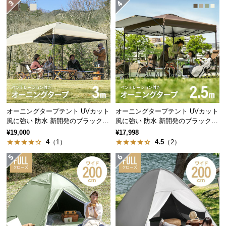
つ
い
て
開
梱
設
置
サ
オーニングタープテント UVカット
オーニングタープテント UVカット
プライベートスタイル
ー
風に強い 防水 新開発のブラックコ
風に強い 防水 新開発のブラックコ
ビ
サイドのロープを短く取り付け、プライベート空間
ーティングタイプも 3m
ーティングタイプも 2.5m
¥19,000
¥17,998
の確保ができるスタイル。急な雨風の侵入を防ぎま
ス
4
（1）
4.5
（2）
す。
に
つ
い
て
搬
入