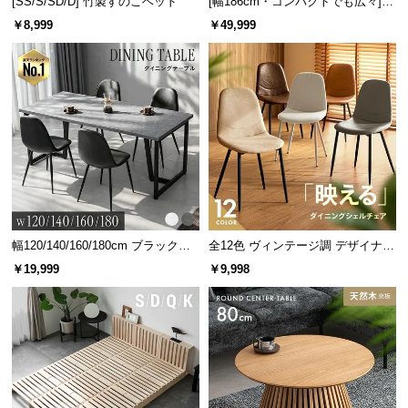
[SS/S/SD/D] 竹製すのこベッド
[幅186cm・コンパクトでも広々] 3
専用のキャリーバッグが付属しています。取っ手が
あるので持ち運びの際にも便利です。
人掛けソファベッド リクライニン
￥8,999
￥49,999
グ 天然木フレーム 北欧
幅120/140/160/180cm ブラックフ
全12色 ヴィンテージ調 デザイナー
レーム ダイニング 大理石調 4人掛
ズシェルチェア
￥19,999
￥9,998
け
カラーバリエーション
サンドベージュ
SAND BEIGE