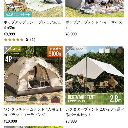
経
路
に
ポップアップテント プレミアム 1.
ポップアップテント ワイドサイズ
つ
8m/2m
2m
い
¥9,999
¥8,999
て
5
（1）
返
大人数でくつろげる広々設計
品・
キ
ャ
大人4・6人がくつろげるビッグサイズ。家族や友人
ン
みんなで楽しむことができます。
セ
ル
に
つ
い
ワンタッチドームテント 4人用 2.1
レクタタープテント 2.8×2.8m 選べ
m ブラックコーティング
るポールセット
て
¥10,998
¥3,999