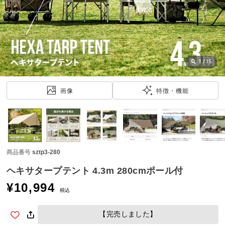
近
チ
ェ
ッ
ク
し
1
/
15
た
ア
画像
特徴・機能
イ
テ
ム
商品番号
sztp3-280
特
集
ヘキサタープテント 4.3m 280cmポール付
一
¥
10,994
覧
税込
【完売しました】
人