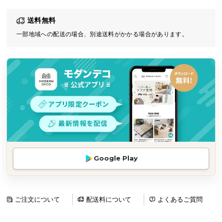
気
送料無料
ア
イ
一部地域への配送の場合、別途送料がかかる場合があります。
テ
ム
ラ
ン
キ
ン
グ
商
Google Play
品
カ
テ
ゴ
ご注文について
配送料について
よくあるご質問
リ
か