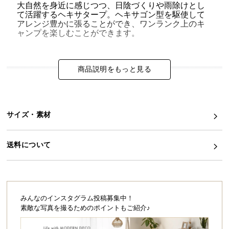
大自然を身近に感じつつ、日陰づくりや雨除けとし
て活躍するヘキサタープ。ヘキサゴン型を駆使して
イ
アレンジ豊かに張ることができ、ワンランク上のキ
ン
ャンプを楽しむことができます。
テ
リ
ア
商品説明をもっと見る
コ
ー
デ
ィ
サイズ・素材
OUTDOOR
ネ
ー
送料について
ト
か
インテリアクリエイターが提案する
ら
ナチュラルアウトドアスタイル
探
す
みんなのインスタグラム投稿募集中！
都会の喧騒を忘れ、”自分だけのリゾート”で羽根を伸ばす。
素敵な写真を撮るためのポイントもご紹介♪
ナチュラルカラーでフルコーデしたお気に入りの空間。
高まるテンションと心地よいリラクゼーション