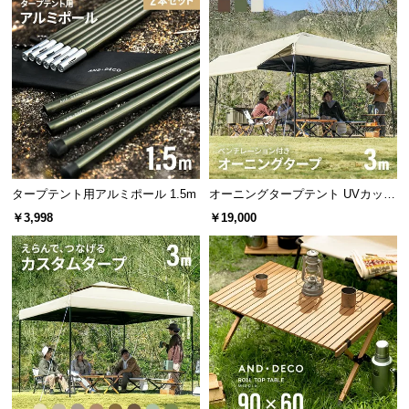
す。
情
報
©
M
O
D
E
R
N
タープテント用アルミポール 1.5m
オーニングタープテント UVカット
D
風に強い 防水 新開発のブラックコ
￥3,998
￥19,000
E
ーティングタイプも 3m
C
O
C
o.,
安心のスチール製ペグ
L
t
d.
少し長めの約22cmのペグが付属。丈夫なスチール製
A
で打ち込みやすく初心者でも使いやすい形状です。