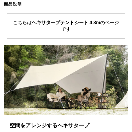
商品説明
ら
探
す
こちらは
ヘキサタープテントシート 4.3m
のページ
です
イ
ン
テ
リ
ア
テ
イ
ス
ト
か
ら
探
す
空間をアレンジするヘキサタープ