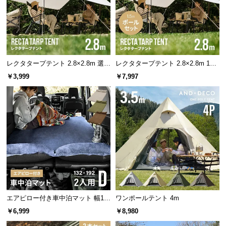
サ
ポ
ー
ト
レクタタープテント 2.8×2.8m 選べ
レクタタープテント 2.8×2.8m 150
るポールセット
cmポール付
￥3,999
￥7,997
お
知
UVカット率
紫外線保護指数
ら
せ
最大99%超
UPF50+
ブ
ロ
グ
便利なループフック
エアピロー付き車中泊マット 幅13
ワンポールテント 4m
2cm
コーナー部分のフックにランタンやペンライトを吊
￥6,999
￥8,980
企
るすことで、テント内全体を照らすことができま
業