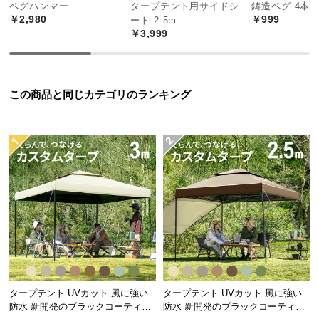
中
ペグハンマー
タープテント用サイドシ
鋳造ペグ 4本
￥2,980
￥999
ート 2.5m
型
￥3,999
商
品
の
配
この商品と同じカテゴリのランキング
送
に
つ
い
て
小
型
商
品
の
配
タープテント UVカット 風に強い
タープテント UVカット 風に強い
送
防水 新開発のブラックコーティン
防水 新開発のブラックコーティン
に