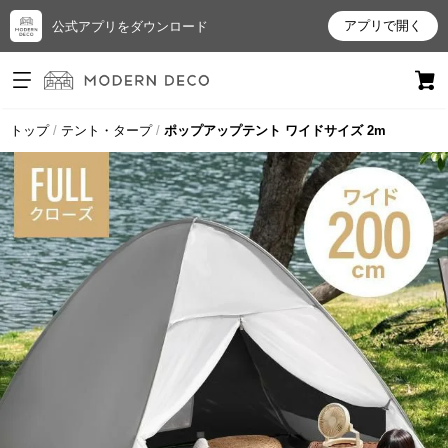
アプリで開く
公式アプリをダウンロード
ログイン
新規会員登録
トップ
テント・タープ
ポップアップテント ワイドサイズ 2m
お
気
に
入
り
ア
イ
テ
ム
最