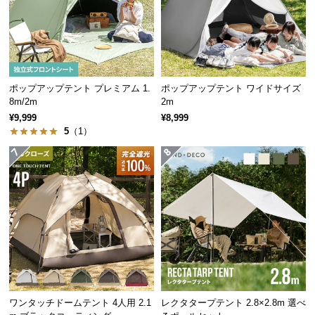
経
路
に
つ
い
ポップアップテント プレミアム 1.
ポップアップテント ワイドサイズ
て
8m/2m
2m
¥9,999
¥8,999
返
5
（1）
品・
キ
ャ
ン
セ
ル
に
つ
い
て
ワンタッチドームテント 4人用 2.1
レクタタープテント 2.8×2.8m 選べ