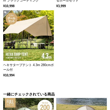
m ブラックコーティング
るポールセット
保
¥10,998
¥3,999
証
に
つ
い
て
会
員
規
約
に
ヘキサタープテント 4.3m 280cmポ
つ
ール付
い
¥10,994
て
一緒にチェックされている商品
お
客
様