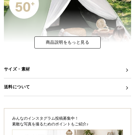
イ
ン
テ
リ
ア
商品説明をもっと見る
コ
ー
デ
ィ
サイズ・素材
ネ
ー
ト
送料について
か
ら
探
す
みんなのインスタグラム投稿募集中！
素敵な写真を撮るためのポイントもご紹介♪