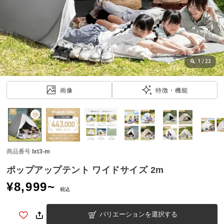
近
チ
ェ
ッ
ク
し
1
/
22
た
ア
画像
特徴・機能
イ
テ
ム
商品番号
lxt3-m
特
集
ポップアップテント ワイドサイズ 2m
一
¥
8,999
~
覧
税込
バリエーションを選択する
人