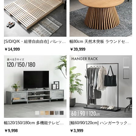
[S/D/Q/K・組替自由自在] パレット
幅80cm 天然木突板 ラウンドセン
ベッド 8/12/16枚セット
ターテーブル 美しい格子デザイン
￥14,999
￥39,999
幅120/150/180cm 多機能テレビボ
[幅60/90/120cm] ハンガーラック
ード 木目/石目調 オープン収納・
スチール 4段階高さ調節 サイドフ
￥9,998
￥3,999
引き出し収納付き
ック オープンラック シンプル