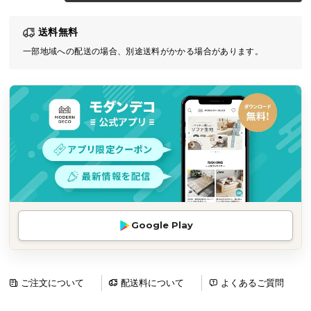
気
送料無料
ア
イ
一部地域への配送の場合、別途送料がかかる場合があります。
テ
ム
ラ
ン
キ
ン
グ
商
Google Play
品
カ
テ
ゴ
ご注文について
配送料について
よくあるご質問
リ
か