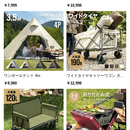
情
m
m ブラックコーティング
￥7,999
￥10,998
報
©
M
O
D
E
R
N
D
E
ワンポールテント 4m
ワイドタイヤキャリーワゴン 大容
C
量190L 耐荷重150kg
￥8,980
￥12,998
O
C
o.,
L
t
d.
A