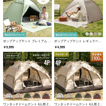
サ
ポ
ー
ト
お
ポップアップテント プレミアム 1.
ポップアップテント レギュラーサ
知
8m/2m
イズ プレミアム
￥9,999
￥4,999
ら
せ
ブ
ロ
グ
企
ワンタッチドームテント 4人用 2.1
ワンタッチドームテント 4人用 2.1
業