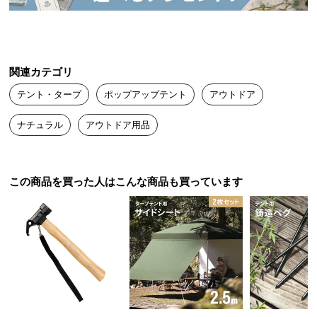
送
料
に
つ
関連カテゴリ
い
て
テント・タープ
ポップアップテント
アウトドア
ナチュラル
アウトドア用品
大
型
商
品
この商品を買った人はこんな商品も買っています
の
配
送
に
つ
い
て