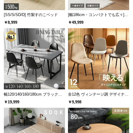
[SS/S/SD/D] 竹製すのこベッド
[幅186cm・コンパクトでも広々] 3
人掛けソファベッド リクライニン
￥8,999
￥49,999
グ 天然木フレーム 北欧
幅120/140/160/180cm ブラックフ
全12色 ヴィンテージ調 デザイナー
レーム ダイニング 大理石調 4人掛
ズシェルチェア
￥19,999
￥9,998
け