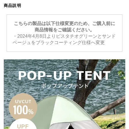
ら
商品説明
探
す
こちらの製品は以下仕様変更のため、ご購入前に
商品情報をご確認ください。
・2024年4月8日よりピスタチオグリーンとサンド
イ
ベージュをブラックコーティング仕様へ変更
ン
テ
リ
ア
テ
イ
ス
ト
か
ら
探
す