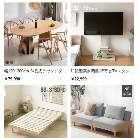
幅120~200cm 伸長式ラウンドダイ
11段階高さ調整 壁寄せTVスタンド
ニングテーブル 6人掛け 天然木突
キャスター付き 上下左右角度調節
￥79,990
￥12,999
板 美しい格子デザイン
機能