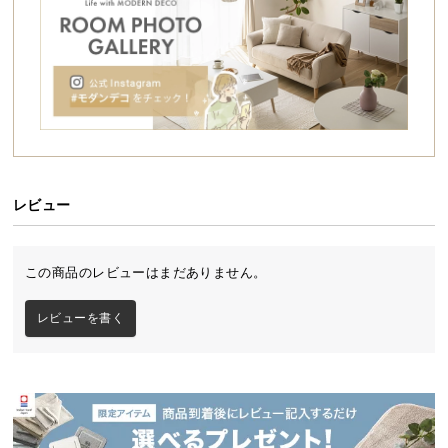
シ
ョ
ッ
ピ
ン
グ
ガ
イ
ド
レビュー
お
支
この商品のレビューはまだありません。
払
い
レビューを書く
に
つ
い
て
配