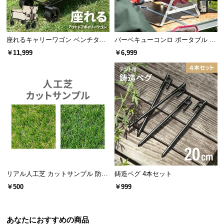
l
l
座れるキャリーワゴン ベンチタイ
バーベキューコンロ ポータブル 折
プ 大容量120L 耐荷重150kg
りたたみ式
￥11,999
￥6,999
リアル人工芝 カットサンプル 防草
鋳造ペグ 4本セット
シート一体型タイプ
￥500
￥999
あなたにおすすめの商品