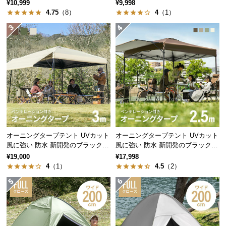
グタイプも 3m
グタイプも 2.5m
¥10,999
¥9,998
つ
4.75
（8）
4
（1）
い
て
開
梱
設
置
サ
ー
ビ
オーニングタープテント UVカット
オーニングタープテント UVカット
ス
風に強い 防水 新開発のブラックコ
風に強い 防水 新開発のブラックコ
に
ーティングタイプも 3m
ーティングタイプも 2.5m
¥19,000
¥17,998
つ
4
（1）
4.5
（2）
い
て
搬
入