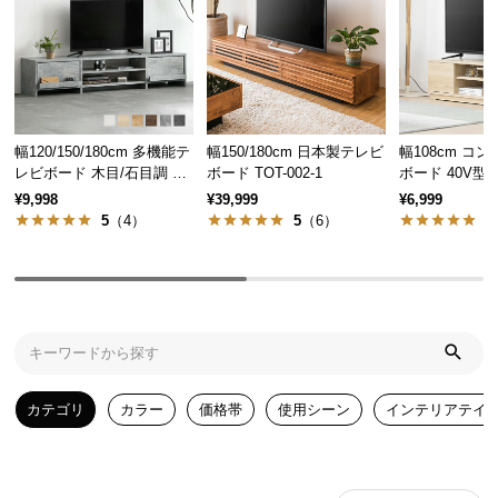
気
ア
イ
テ
ム
幅120/150/180cm 多機能テ
幅150/180cm 日本製テレビ
幅108cm コ
ラ
レビボード 木目/石目調 オ
ボード TOT-002-1
ボード 40V型
ン
ープン収納・引き出し収納
ン収納・扉収
¥9,998
¥39,999
¥6,999
キ
付き
5
（4）
5
（6）
4
ン
グ
商
品
カ
カテゴリ
カラー
価格帯
使用シーン
インテリアテイ
テ
ゴ
リ
か