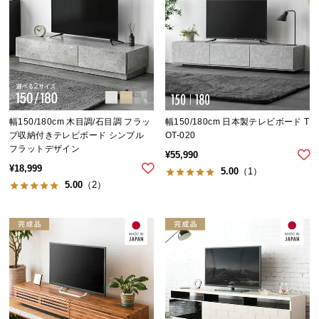
イ
ン
テ
リ
ア
コ
ー
幅150/180cm 木目調/石目調 フラッ
幅150/180cm 日本製テレビボード T
プ収納付きテレビボード シンプル
OT-020
デ
フラットデザイン
ィ
¥
55,990
¥
18,999
ネ
5.00
（1）
5.00
（2）
ー
ト
か
ら
探
す