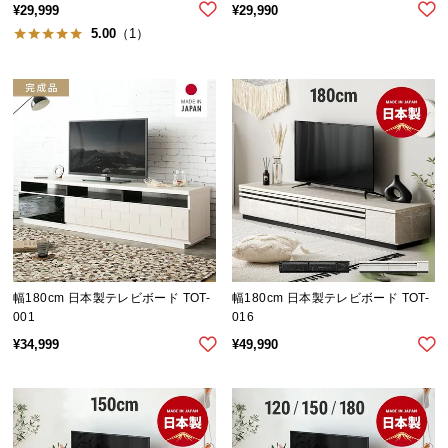
¥
29,999
¥
29,990
送
5.00
（1）
料
に
つ
い
て
大
型
商
品
の
配
幅180cm 日本製テレビボード TOT-
幅180cm 日本製テレビボード TOT-
送
001
016
に
¥
34,999
¥
49,990
つ
い
て