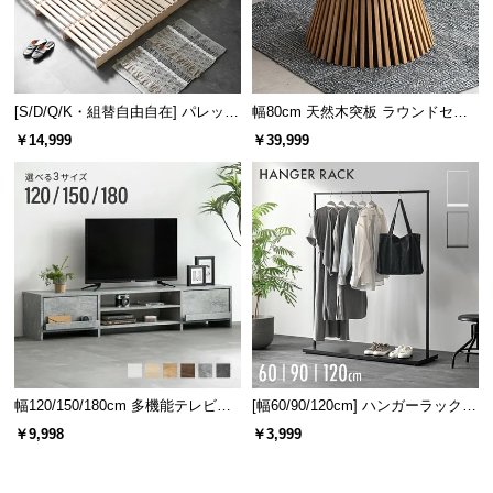
l
l
[S/D/Q/K・組替自由自在] パレット
幅80cm 天然木突板 ラウンドセン
ベッド 8/12/16枚セット
ターテーブル 美しい格子デザイン
￥14,999
￥39,999
幅120/150/180cm 多機能テレビボ
[幅60/90/120cm] ハンガーラック
ード 木目/石目調 オープン収納・
スチール 4段階高さ調節 サイドフ
￥9,998
￥3,999
引き出し収納付き
ック オープンラック シンプル