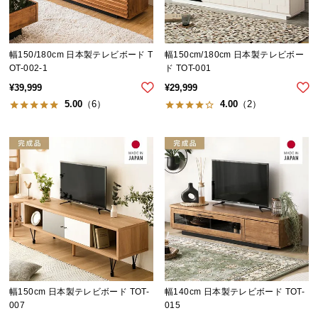
シ
ョ
ッ
ピ
幅150/180cm 日本製テレビボード T
幅150cm/180cm 日本製テレビボー
ン
OT-002-1
ド TOT-001
グ
¥
39,999
¥
29,999
ガ
5.00
（6）
4.00
（2）
イ
ド
お
支
払
い
に
つ
い
て
幅150cm 日本製テレビボード TOT-
幅140cm 日本製テレビボード TOT-
007
015
配