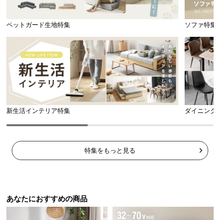
保
証
ペットガード生地特集
ソファ特集
に
つ
い
て
会
員
規
新生活インテリア特集
ダイニング
約
に
つ
い
特集をもっと見る
て
お
あなたにおすすめの商品
客
様