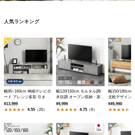
近
チ
ェ
人気ランキング
ッ
ク
し
た
ア
イ
テ
ム
幅95~160cm 伸縮テレビボ
幅120/150cm モルタル調/
幅150/180c
特
ード アレンジ多彩 引き出
木目調 オープン収納・扉収
北欧デザイン 収
集
し収納 角度調節可能 モル
納付きテレビボード
T-018
¥13,999
¥9,999
¥49,990
一
タル調/木目調
4.55
（20）
4.75
（8）
4
覧
人