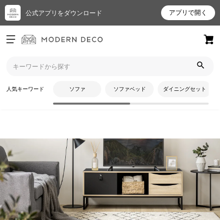
アプリで開く
公式アプリをダウンロード
ログイン
新規会員登録
トップ
テレビ台・テレビスタンド
ベーシックタイプ
お
人気キーワード
ソファ
ソファベッド
ダイニングセット
気
に
入
り
ア
イ
テ
CATEGORY
ム
ベーシックタイプ
最