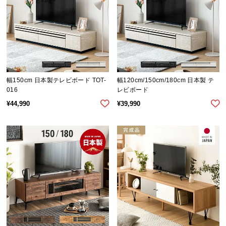
中
型
商
品
の
配
送
幅150cm 日本製テレビボード TOT-
幅120cm/150cm/180cm 日本製 テ
に
016
レビボード
つ
¥
44,990
¥
39,990
い
て
小
型
商
品
の
配
送
に