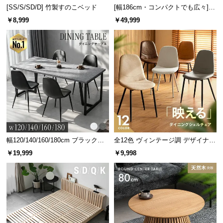
情
[SS/S/SD/D] 竹製すのこベッド
[幅186cm・コンパクトでも広々] 3
報
人掛けソファベッド リクライニン
￥8,999
￥49,999
グ 天然木フレーム 北欧
©
M
O
D
E
R
N
D
E
C
幅120/140/160/180cm ブラックフ
全12色 ヴィンテージ調 デザイナー
O
レーム ダイニング 大理石調 4人掛
ズシェルチェア
￥19,999
￥9,998
C
け
o.,
L
t
d.
A