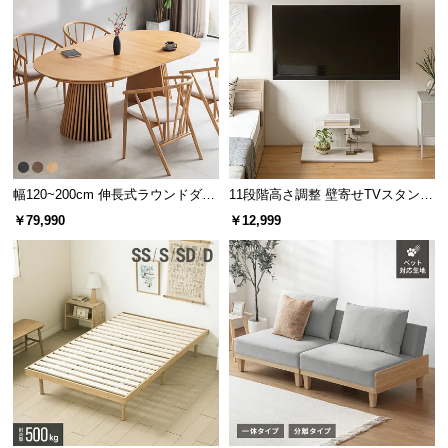
サ
ポ
ー
ト
お
知
幅120~200cm 伸長式ラウンドダイ
11段階高さ調整 壁寄せTVスタンド
ら
ニングテーブル 6人掛け 天然木突
キャスター付き 上下左右角度調節
￥79,990
￥12,999
せ
板 美しい格子デザイン
機能
ブ
ロ
グ
企
業