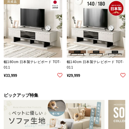
経
路
に
つ
い
て
返
品・
幅180cm 日本製テレビボード TOT-
幅140cm 日本製テレビボード TOT-
キ
011
011
ャ
¥
33,999
¥
29,999
ン
セ
ル
ピックアップ特集
に
つ
い
て