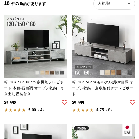
18
人気順
ら
探
す
イ
ン
テ
リ
ア
テ
幅120/150/180cm 多機能テレビボ
幅120/150cm モルタル調/木目調 オ
イ
ード 木目/石目調 オープン収納・引
ープン収納・扉収納付きテレビボー
ス
き出し収納付き
ド
ト
¥
9,998
¥
9,999
か
5.00
（4）
4.75
（8）
ら
探
す