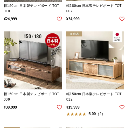
幅150cm 日本製テレビボード TOT-
幅180cm 日本製テレビボード TOT-
つ
010
007
い
¥
24,999
¥
34,999
て
開
梱
設
置
サ
ー
ビ
ス
に
つ
幅150cm 日本製テレビボード TOT-
幅150cm 日本製テレビボード TOT-
い
009
012
て
¥
39,999
¥
19,999
5.00
（2）
搬
入