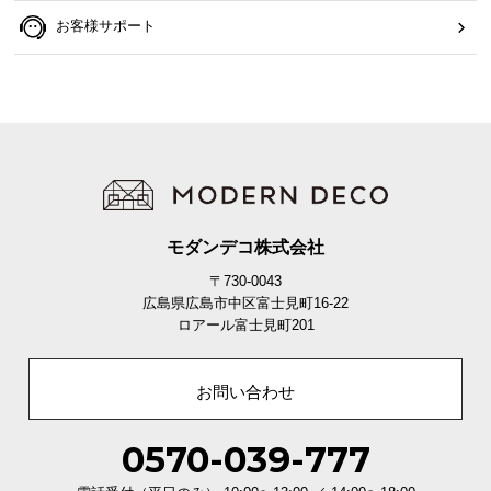
中
お客様サポート
型
商
品
の
配
送
に
つ
い
モダンデコ株式会社
て
〒730-0043
広島県広島市中区富士見町16-22
小
ロアール富士見町201
型
商
品
お問い合わせ
の
配
0570-039-777
送
に