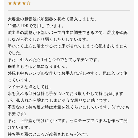
イ
ン
大容量の超音波式加湿器を初めて購入しました。

テ
11畳のLDKで使用しています。

リ
噴出量の調整が下部レバーで自由に調整できるので、湿度を確認
ア
しながら強くしたり弱くしたりしています。

コ
勢いよく上方に噴出するので床が濡れてしまう心配もありません
ー
でした。

デ
また、4L入れたら1日もつのでとても楽チンです。

稼働音もさほど気になりません。

ィ
外観も中もシンプルな作りでお手入れがしやすく、気に入って使
ネ
っています。

ー
マイナスな点としては、

ト
水を入れる部分は持ち手がついており取り外して持ち歩けます
か
が、4L入れたら壊れてしまいそうな頼りない感じです。

ら
不安なので持ち運ぶ時は水量を2Lくらいにしています。(それでも
探
不安です)

す
また、上部蓋が開けにくいです。セロテープでつまみを作って開
けています。

持ち手と蓋のところが改善されたら⭐︎5です。