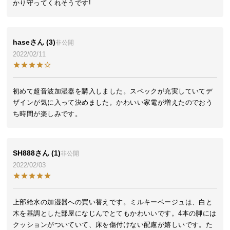
かり守ってくれそうです!
気
ア
イ
hase
3
非公開
テ
2022/02/11
ム
ラ
ン
初めて超音波加湿器を購入しました。スペックが充実していてデ
キ
ザインが気に入って決めました。かわいい家電が増えたのでおう
ン
ち時間が楽しみです。
グ
SH888
1
非公開
商
2022/02/03
品
カ
テ
ゴ
上部給水の加湿器への買い替えです。ミルキーベージュは、白と
木を基調とした部屋になじんでとてもかわいいです。4本の脚には
リ
クッションがついていて、床を傷付けない配慮が嬉しいです。た
か