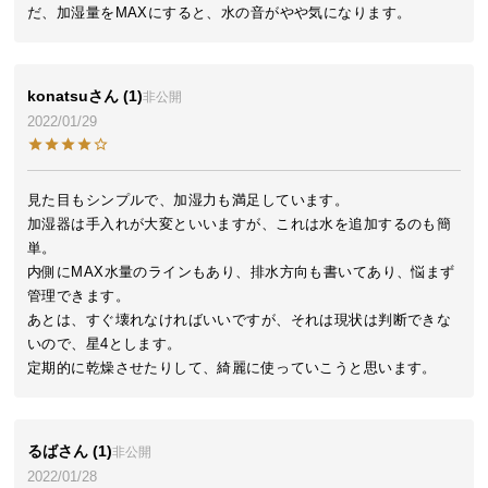
だ、加湿量をMAXにすると、水の音がやや気になります。
ら
探
す
konatsu
1
非公開
2022/01/29
イ
ン
テ
見た目もシンプルで、加湿力も満足しています。

リ
加湿器は手入れが大変といいますが、これは水を追加するのも簡
ア
単。

テ
内側にMAX水量のラインもあり、排水方向も書いてあり、悩まず
イ
管理できます。

ス
あとは、すぐ壊れなければいいですが、それは現状は判断できな
いので、星4とします。

ト
定期的に乾燥させたりして、綺麗に使っていこうと思います。
か
ら
探
す
るば
1
非公開
2022/01/28