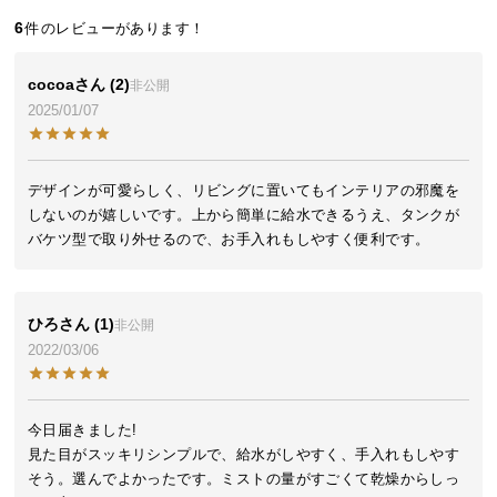
近
6
チ
ェ
ッ
cocoa
2
非公開
ク
2025/01/07
し
た
ア
デザインが可愛らしく、リビングに置いてもインテリアの邪魔を
イ
しないのが嬉しいです。上から簡単に給水できるうえ、タンクが
テ
バケツ型で取り外せるので、お手入れもしやすく便利です。
ム
ひろ
1
非公開
特
2022/03/06
集
一
覧
今日届きました!

見た目がスッキリシンプルで、給水がしやすく、手入れもしやす
そう。選んでよかったです。ミストの量がすごくて乾燥からしっ
人