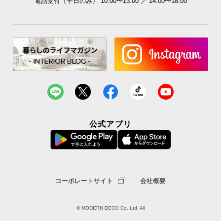
電話受付（平日のみ） 10:00〜13:00 ／ 14:00〜18:00
つ
い
て
開
梱
設
置
サ
ー
公式アプリ
ビ
ス
に
つ
い
コーポレートサイト
会社概要
て
搬
© MODERN DECO Co.,Ltd. All
入