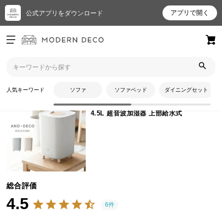
アプリで開く
公式アプリをダウンロード
ログイン
新規会員登録
トップ
加湿器
4.5L 超音波加湿器 上部給水式のレビュー
お
人気キーワード
ソファ
ソファベッド
ダイニングセット
商品番号
cz001
気
に
4.5L 超音波加湿器 上部給水式
入
り
ア
イ
テ
ム
総合評価
4.5
6件
最