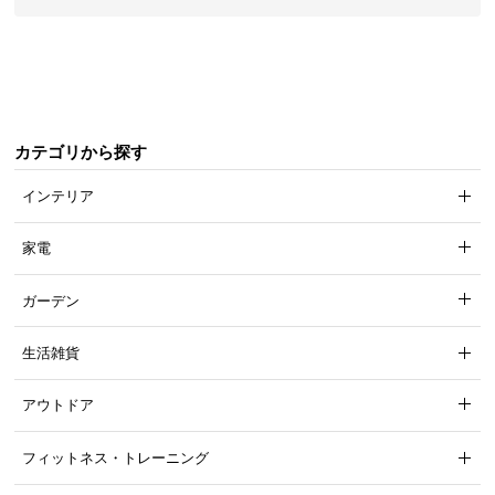
シ
ョ
ッ
ピ
ン
グ
カテゴリから探す
ガ
イ
インテリア
ド
家電
お
支
ガーデン
払
い
生活雑貨
に
つ
アウトドア
い
て
フィットネス・トレーニング
配