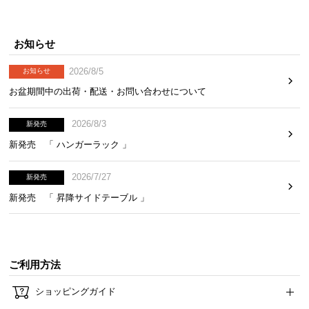
送
料
に
お知らせ
つ
2026/8/5
お知らせ
い
て
お盆期間中の出荷・配送・お問い合わせについて
大
2026/8/3
新発売
型
新発売 「 ハンガーラック 」
商
品
2026/7/27
新発売
の
新発売 「 昇降サイドテーブル 」
配
送
に
つ
ご利用方法
い
て
ショッピングガイド