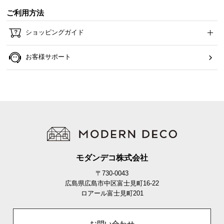
ご利用方法
イ
ン
ショッピングガイド
テ
リ
お客様サポート
ア
コ
ー
デ
ィ
ネ
ー
ト
か
モダンデコ株式会社
ら
〒730-0043
探
広島県広島市中区富士見町16-22
す
ロアール富士見町201
お問い合わせ