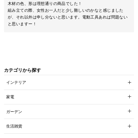
木材の色、形は理想通りの商品でした！

気
組み立ての際、女性お一人だと少し難しいのかなと感じました
ア
が、それ以外は申し分ないと思います。電動工具あれば問題ない
イ
と思いますー！
テ
ム
ラ
ン
キ
ン
カテゴリから探す
グ
インテリア
商
家電
品
カ
ガーデン
テ
ゴ
生活雑貨
リ
か