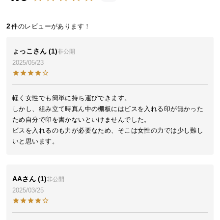
近
チ
ェ
2
ッ
ク
ょっこ
1
非公開
し
2025/05/23
た
ア
イ
軽く女性でも簡単に持ち運びできます。

テ
しかし、組み立て時真ん中の棚板にはビスを入れる印が無かった
ム
ため自分で印を書かないといけませんでした。

ビスを入れるのも力が必要なため、そこは女性の力では少し難し
いと思います。
特
集
一
AA
1
非公開
覧
2025/03/25
人