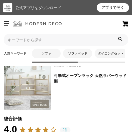
アプリで開く
公式アプリをダウンロード
ログイン
新規会員登録
トップ
チェスト・収納家具
可動式オープンラック 天然ラバーウッド製のレビュー
お
人気キーワード
ソファ
ソファベッド
ダイニングセット
気
に
商品番号
desr01
入
可動式オープンラック 天然ラバーウッド
り
製
ア
イ
テ
ム
総合評価
4.0
最
2件