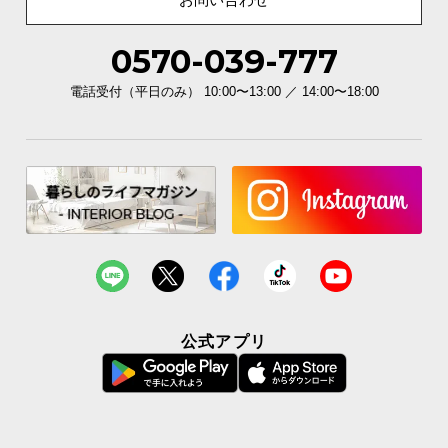
シ
ョ
ッ
0570-039-777
ピ
電話受付（平日のみ） 10:00〜13:00 ／ 14:00〜18:00
ン
グ
ガ
イ
ド
お
支
払
い
に
公式アプリ
つ
い
て
配