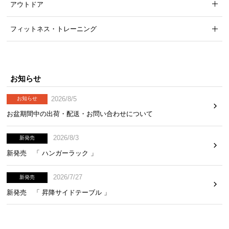
アウトドア
ら
探
フィットネス・トレーニング
す
イ
お知らせ
ン
テ
2026/8/5
お知らせ
リ
お盆期間中の出荷・配送・お問い合わせについて
ア
テ
2026/8/3
イ
新発売
ス
新発売 「 ハンガーラック 」
ト
か
2026/7/27
新発売
ら
新発売 「 昇降サイドテーブル 」
探
す