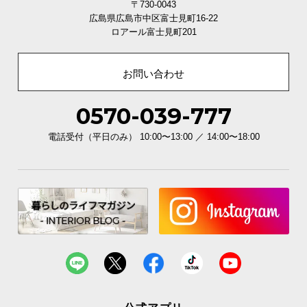
シ
〒730-0043
ョ
広島県広島市中区富士見町16-22
ロアール富士見町201
ッ
ピ
ン
お問い合わせ
グ
ガ
0570-039-777
イ
ド
電話受付（平日のみ） 10:00〜13:00 ／ 14:00〜18:00
お
支
払
い
に
つ
い
て
配