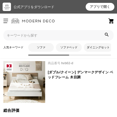
アプリで開く
公式アプリをダウンロード
ログイン
新規会員登録
トップ
ベッド
[ダブル/クイーン] デンマークデザイン ベッドフレーム 木目調のレ
お
ビュー
人気キーワード
ソファ
ソファベッド
ダイニングセット
気
に
商品番号
hvb02-d
入
り
[ダブル/クイーン] デンマークデザイン ベ
ア
ッドフレーム 木目調
イ
テ
ム
総合評価
最