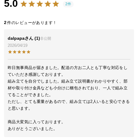
5.0
近
2件
チ
ェ
2
ッ
ク
し
dalpapa
1
非公開
た
2026/04/19
ア
イ
テ
昨日無事商品が届きました。配送の方お二人とも丁寧な対応をし
ム
ていただき感謝しております。

組み立てを自分でしました。組み立て説明書がわかりやすく、部
材や取り付け金具なども小分けに梱包されており、一人で組み立
特
てることができました。

集
ただし、とても重量があるので、組み立ては2人いると安心できる
と思います。

一
覧
商品大変気に入っております。

ありがとうございました。
人