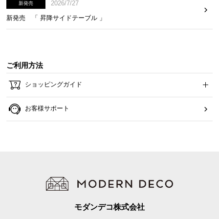
2026/7/27
新発売
イ
新発売 「 昇降サイドテーブル 」
ン
テ
リ
ア
ご利用方法
コ
ー
ショッピングガイド
デ
ィ
お客様サポート
ネ
ー
ト
か
ら
探
す
モダンデコ株式会社