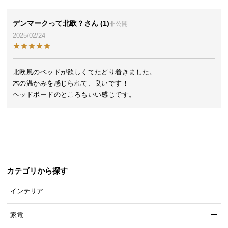
気
ア
デンマークって北欧？
1
非公開
イ
2025/02/24
テ
ム
ラ
北欧風のベッドが欲しくてたどり着きました。

ン
木の温かみを感じられて、良いです！

キ
ヘッドボードのところもいい感じです。
ン
グ
商
品
カテゴリから探す
カ
テ
インテリア
ゴ
リ
家電
か