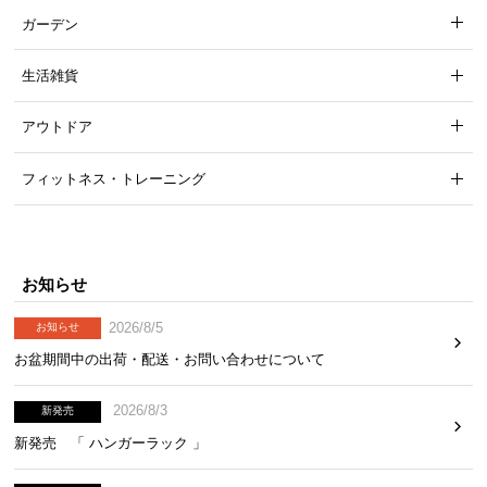
ら
ガーデン
探
す
生活雑貨
アウトドア
イ
ン
フィットネス・トレーニング
テ
リ
ア
テ
お知らせ
イ
ス
2026/8/5
お知らせ
ト
お盆期間中の出荷・配送・お問い合わせについて
か
ら
2026/8/3
新発売
探
新発売 「 ハンガーラック 」
す