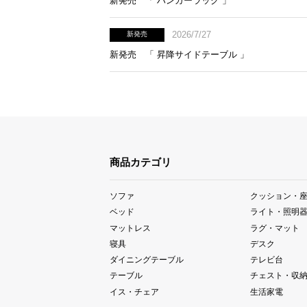
新発売 「 ハンガーラック 」
2026/7/27
新発売
新発売 「 昇降サイドテーブル 」
商品カテゴリ
ソファ
クッション・
ベッド
ライト・照明
マットレス
ラグ・マット
寝具
デスク
ダイニングテーブル
テレビ台
テーブル
チェスト・収
イス・チェア
生活家電