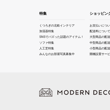
特集
ショッピン
くつろぎの北欧インテリア
お支払いにつ
加湿器特集
配送料につい
SNSでバズった話題のアイテム！
大型商品の配
ソファ特集
中型商品の配
人工芝特集
小型商品の配
みんなのお部屋写真募集中
開梱設置サー