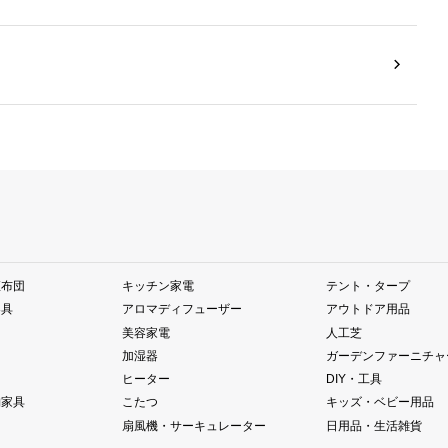
座布団
キッチン家電
テント・タープ
器具
アロマディフューザー
アウトドア用品
美容家電
人工芝
加湿器
ガーデンファーニチャ
ヒーター
DIY・工具
納家具
こたつ
キッズ・ベビー用品
扇風機・サーキュレーター
日用品・生活雑貨