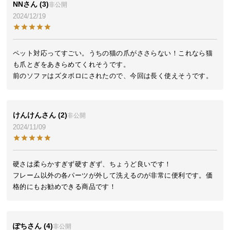
NN
3
非公開
ら
2024/12/19
探
す
ペット対応ってすごい。うちの猫の爪がささらない！これなら猫
も爪とぎをあきらめてくれそうです。

イ
前のソファはズタボロにされたので、今回は長く使えそうです。
ン
テ
リ
けんけん
2
ア
非公開
テ
2024/11/09
イ
ス
ト
硬さは柔らかすぎず硬すぎず、ちょうど良いです！

か
フレーム以外の各パーツが外して洗えるのが非常に便利です。価
ら
格的にもお勧めできる商品です！
探
す
ぽち
4
非公開