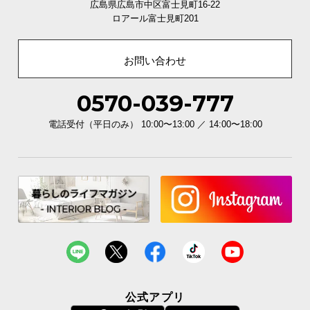
広島県広島市中区富士見町16-22
経
ロアール富士見町201
路
に
つ
お問い合わせ
い
て
0570-039-777
返
電話受付（平日のみ） 10:00〜13:00 ／ 14:00〜18:00
品・
キ
ャ
ン
セ
ル
に
つ
い
て
公式アプリ