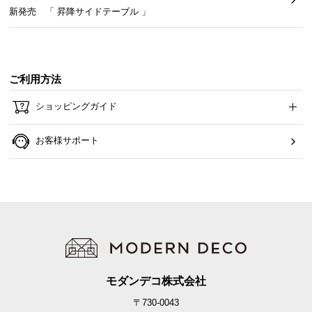
新発売 「 昇降サイドテーブル 」
つ
い
て
ご利用方法
開
梱
ショッピングガイド
設
置
お客様サポート
サ
ー
ビ
ス
に
つ
い
て
モダンデコ株式会社
搬
〒730-0043
入