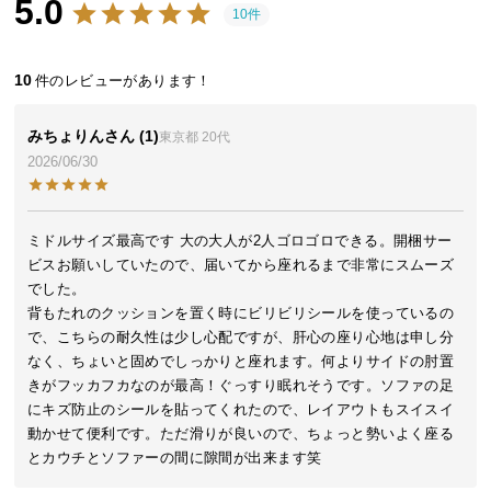
5.0
近
10件
チ
ェ
10
ッ
ク
し
みちょりん
1
東京都
20代
た
2026/06/30
ア
イ
テ
ミドルサイズ最高です 大の大人が2人ゴロゴロできる。開梱サー
ム
ビスお願いしていたので、届いてから座れるまで非常にスムーズ
でした。

背もたれのクッションを置く時にビリビリシールを使っているの
特
で、こちらの耐久性は少し心配ですが、肝心の座り心地は申し分
集
なく、ちょいと固めでしっかりと座れます。何よりサイドの肘置
きがフッカフカなのが最高！ぐっすり眠れそうです。ソファの足
一
にキズ防止のシールを貼ってくれたので、レイアウトもスイスイ
覧
動かせて便利です。ただ滑りが良いので、ちょっと勢いよく座る
とカウチとソファーの間に隙間が出来ます笑
人