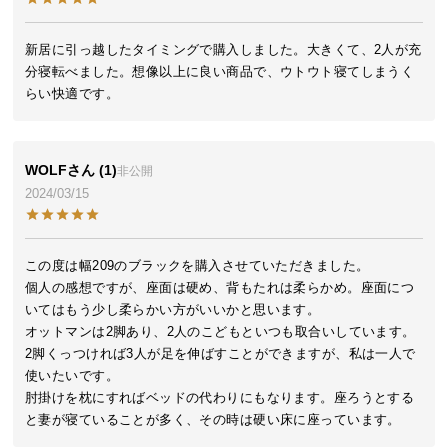
シ
ョ
ッ
新居に引っ越したタイミングで購入しました。大きくて、2人が充
ピ
分寝転べました。想像以上に良い商品で、ウトウト寝てしまうく
ン
らい快適です。
グ
ガ
イ
WOLF
1
非公開
ド
2024/03/15
お
支
この度は幅209のブラックを購入させていただきました。

払
個人の感想ですが、座面は硬め、背もたれは柔らかめ。座面につ
い
いてはもう少し柔らかい方がいいかと思います。

に
オットマンは2脚あり、2人のこどもといつも取合いしています。
つ
2脚くっつければ3人が足を伸ばすことができますが、私は一人で
い
使いたいです。

て
肘掛けを枕にすればベッドの代わりにもなります。座ろうとする
配