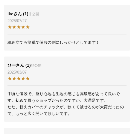
気
ア
ike
1
非公開
イ
2025/07/27
テ
ム
ラ
組み立ても簡単で値段の割にしっかりとしてます！
ン
キ
ン
ひー
1
非公開
グ
2025/03/07
商
手頃な値段で、座り心地も生地の感じも高級感があって良いで
品
す。初めて買うショップだったのですが、大満足です。

カ
ただ、替えカバーのチャックが、狭くて被せるのが大変だったの
テ
で、もっと広く開いて欲しいです。
ゴ
リ
か