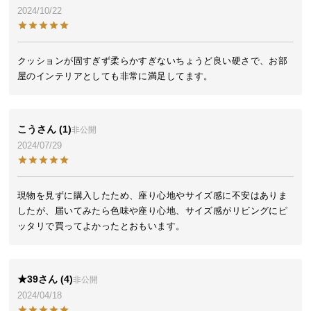
2024/10/22
イ
ン
テ
クッションが固すぎず柔らかすぎないちょうど良い硬さで、お部
リ
屋のインテリアとしても非常に満足してます。
ア
コ
ー
こう
1
非公開
デ
2024/07/29
ィ
ネ
ー
現物を見ずに購入したため、座り心地やサイズ感に不安はありま
ト
したが、届いてみたら色味や座り心地、サイズ感がリビングにピ
か
ら
探
す
★39
4
非公開
2024/04/18