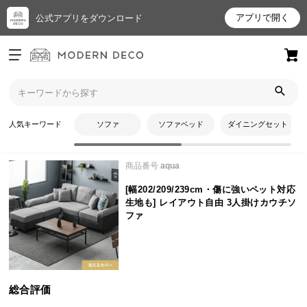
アプリで開く
公式アプリをダウンロード
ログイン
新規会員登録
トップ
ソファ
[幅202/209/239cm・傷に強いペット対応生地も] レイアウト自由 3人
お
掛けカウチソファのレビュー
人気キーワード
ソファ
ソファベッド
ダイニングセット
気
に
商品番号
aqua
入
り
[幅202/209/239cm・傷に強いペット対応
ア
生地も] レイアウト自由 3人掛けカウチソ
イ
ファ
テ
ム
総合評価
最