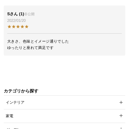
送
料
S
1
非公開
に
2022/01/20
つ
い
て
大きさ、色味とイメージ通りでした

ゆったりと座れて満足です
大
型
商
品
の
配
カテゴリから探す
送
に
インテリア
つ
い
家電
て