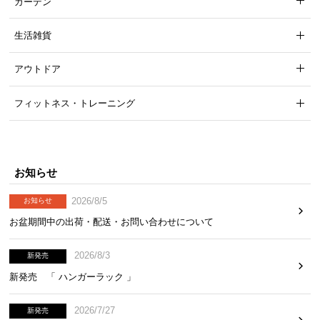
ガーデン
中
型
生活雑貨
商
品
アウトドア
の
配
フィットネス・トレーニング
送
に
つ
い
て
お知らせ
2026/8/5
お知らせ
小
型
お盆期間中の出荷・配送・お問い合わせについて
商
品
2026/8/3
新発売
の
新発売 「 ハンガーラック 」
配
送
2026/7/27
新発売
に